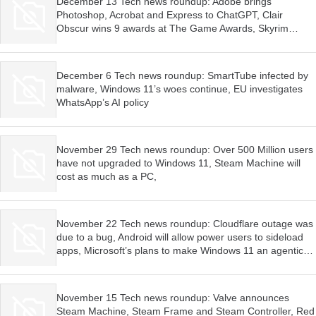
December 13 Tech news roundup: Adobe brings
Photoshop, Acrobat and Express to ChatGPT, Clair
Obscur wins 9 awards at The Game Awards, Skyrim
launched for Switch 2
December 6 Tech news roundup: SmartTube infected by
malware, Windows 11’s woes continue, EU investigates
WhatsApp’s AI policy
November 29 Tech news roundup: Over 500 Million users
have not upgraded to Windows 11, Steam Machine will
cost as much as a PC,
November 22 Tech news roundup: Cloudflare outage was
due to a bug, Android will allow power users to sideload
apps, Microsoft’s plans to make Windows 11 an agentic
OS have begun
November 15 Tech news roundup: Valve announces
Steam Machine, Steam Frame and Steam Controller, Red