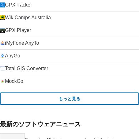
GPXTracker
WikiCamps Australia
GPX Player
iMyFone AnyTo
AnyGo
Total GIS Converter
MockGo
もっと見る
最新のソフトウェアニュース