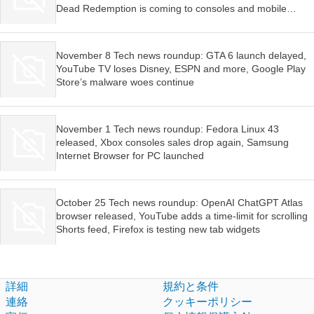
Dead Redemption is coming to consoles and mobile
devices, Firefox wants AI features to be optional
November 8 Tech news roundup: GTA 6 launch delayed,
YouTube TV loses Disney, ESPN and more, Google Play
Store’s malware woes continue
November 1 Tech news roundup: Fedora Linux 43
released, Xbox consoles sales drop again, Samsung
Internet Browser for PC launched
October 25 Tech news roundup: OpenAI ChatGPT Atlas
browser released, YouTube adds a time-limit for scrolling
Shorts feed, Firefox is testing new tab widgets
詳細
規約と条件
連絡
クッキーポリシー