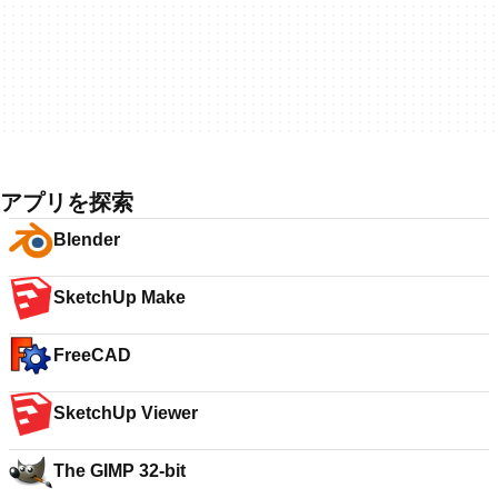
アプリを探索
Blender
SketchUp Make
FreeCAD
SketchUp Viewer
The GIMP 32-bit