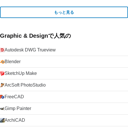
もっと見る
Graphic & Designで人気の
Autodesk DWG Trueview
Blender
SketchUp Make
ArcSoft PhotoStudio
FreeCAD
Gimp Painter
ArchiCAD