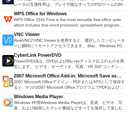
ISOからUSBインストールメディアを作成する必要がある場
PNG and HTML. When exporting to HTML you can even
レータの互換性率は、プレイ可能なすべてのPS2ゲームの80％
合。 OSがインストールされていないシステムで作業する必要
define links and behaviours, allowing you to 'walk' clients
以上を誇っています。かなり強力なコンピューターを所有して
がある場合。 BIOSまたはその他のファームウェアをDOSから
through the UI mockup with buttons which actually work! This
WPS Office for Windows
いる場合、PCSX2は優れたエミュレーターです。また、この
フラッシュする必要がある場合。 低レベルのユーティリティ
makes it much easier to model to flow of a user interface.
WPS Office 2016 Free is the most versatile free office suite,
アプリケーションはローエンドコンピューターのサポートも提
を実行する必要がある場合。 Rufusは次の* ISOで動作しま
Pencil also supports exporting documents into popular
which includes free word processor, spreadsheet program
供するため、Playstation 2コンソールのすべての所有者は、
す：Arch Linux、Archbang、BartPE / pebuilder、CentOS、
formats including OpenOffice/LibreOffice text documents,
and presentation maker. With these three programs you will
PCで動作するゲームを見ることができます。 PCSX2エミュレ
Damn Small Linux、Fedora、FreeDOS、Gentoo、
VNC Viewer
Inkscape SVG and Adobe PDF.
easily be able to deal with any office related tasks. WPS
ーターを使用すると、PS2コントローラーを使用して、本物の
gNewSense、Hiren&#39;s Boot CD、LiveXP、Knoppix、
RealVNCのVNC Viewerを使用すると、選択したコンピュータ
Office 2016 Free has multiple language support for English,
プレイステーション体験をシミュレートできます。このアプリ
Kubuntu、Linux Mint、NT Password Registry Editor、
ーに瞬時にリモートアクセスできます。 Mac、Windows PC、
French, German, Spanish, Portuguese,Russian and Polish
ケーションでは、ディスクからゲームを直接実行することも、
OpenSUSE、Parted Magic、Slackware、Tails、Trinity
またはLinuxマシン、世界中のどこからでも。 VNC Viewerを
languages. To switch between languages requires only a
ハードドライブからISOイメージとして実行することもできま
Rescue Kit、Ubuntu、Ultimate Boot CD、Windows XP（SP2
CyberLink PowerDVD
使用すると、コンピューターのデスクトップを表示したり、コ
single click! Despite being a free suite, WPS Office comes
す。 主な機能は次のとおりです。 Savestates：ボタンを1つ
以降）、Windows Server 2003 R2、Windows Vista、
PowerDVD18は、DVDおよびBlu-rayディスク以上のものを再
ンピューターの前に直接座っているかのようにマウスとキーボ
with many innovative features, such as the paragraph
押すだけで、ゲームの現在の「状態」を保存できます。 無制
Windows 7、Windows 8。 *このリストは完全ではありませ
生します。 ビデオ、オーディオ、写真、VR 360°コンテン
ードを制御したりできます。 VNC Viewerは、インストールと
adjustment tool and multiple tabbed feature. It also has a PDF
限のメモリーカード：好きなだけメモリーカードを保存でき、
ん。 サポートされている言語は次のとおりです。インドネシ
ツ、さらにはYouTubeやVimeoにとっても、PowerDVD18は重
使用が簡単です。制御したいデバイスでインストーラーを実行
converter, spell check and word count feature. WPS Office
8MBから64MBまでの単一の物理カードに制限されなくなりま
2007 Microsoft Office Add-in: Microsoft Save as
ア語、マレーシア語、セシュティナ、ダンスク、ドイツ語、英
要なエンターテイメントの仲間です。 Ultra HD HDR TVとサ
し、指示に従ってください。オプションで、Windowsでのリ
2016 Personal Edition supports switching language UI,File
した。 高解像度グラフィックス：PCSX2を使用すると、
2007 Microsoft Officeアドイン：PDFまたはXPSとして保存す
語、スペイン語、フランス語、フルバツキー、イタリア語、ラ
PDF or XPS
ラウンドサウンドシステムの可能性を解き放ち、360°ビデオ
モート展開に使用可能なMSIがあります。デスクトッププラッ
Roaming and Docer online templates. Key features include:
1080pまたは4K HDでゲームをプレイできます。 全体とし
ると、8つの2007 Microsoft OfficeプログラムでPDFおよび
トヴィエシュ、リエトゥビウ、マジャール、オランダ、ノルス
の増え続けるコレクションへのアクセスで仮想世界に没頭する
トフォームにVNC Viewerをインストールする権限がない場合
Writer Efficient word processor. Presentation Multimedia
て、PCSX2 PS2エミュレーターの機能は優れています。 PS2
XPS形式にエクスポートして保存できます。このツールを使用
ク、ポルスキ、ポルトガル、ポルトガル、スロヴェンスキー、
か、PCまたはラップトップでの比類のない再生サポートと独
は、スタンドアロンオプションを選択する必要があります。
presentations creator. Spreadsheets Powerful tool for data
Windows Media Player
ゲームを高い精度でエミュレートでき、Windowsとエミュレ
すると、これらのプログラムのサブセットでPDF形式および
スロベンツキー、スロヴェンスキーSrpski、Suomi、
自の強化により、どこにいても簡単にリラックスできます。
主な機能は次のとおりです。 クラウドサービスを介してVNC
processing and analysis. 100% compatible with MS Office
Windows XP用Windows Media Playerは、音楽、ビデオ、写
ーターを切り替えることができます。欠点は、高速ゲームに苦
XPS形式の電子メール添付ファイルとして送信することもでき
Svenska、Türkçe。
新機能は次のとおりです。 4K DHR向けに最適化 Ultra HD
Connectを実行しているコンピューターに接続します。 Apple
document file types (.docx, .pptx, .xlsx, etc.). Thousands of
真、および録画したテレビ番組などすべてを保存して楽しむ最
労し、時々フリーズまたはクラッシュすることです。* PCSX2
ます（特定の機能はプログラムによって異なります）。 この
Blu-ray、4K、HEVC / H.265およびHDR10コンテンツをサポー
Screen Sharing（ARD）などのサードパーティ製のVNC互換
free document templates. Built-in PDF reader. Mobile device
適な機能を搭載しています。 再生、表示、外出先で楽しむた
を使用するには、コンソールから抽出できるPlaystation 2
ダウンロードは、次のOfficeプログラムで動作します。
ト全画面モードで21：9モニターで2.35：1の映画を見る常時
ソフトウェアを実行しているコンピューターに直接接続しま
support (iOS and Android). WPS Cloud Storage included.
めのポータブル デバイスとの同期、さらには家中のデバイス
BIOSが必要です。
Microsoft Office Access 2007。 Microsoft Office Excel 2007。
オンのミニビューでYouTubeライブを見る YouTubeおよび
す。 各デバイスでVNC Viewerにサインインして、すべてのデ
Although it is a free suite, WPS Office 2016 Free comes with
との共有も、すべて1か所で行えます。 シンプルなデザイン -
Microsoft Office InfoPath 2007。 Microsoft Office OneNote
Vimeoで4K HDRおよび360ビデオを再生 VRエクスペリエンス
バイス間の接続をバックアップおよび同期します。 仮想キー