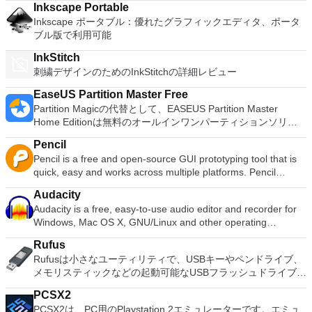
Inkscape Portable
Inkscape ポータブル：優れたグラフィックエディタ、ポータ
ブル版で利用可能
InkStitch
刺繍デザインのためのInkStitchの詳細レビュー
EaseUS Partition Master Free
Partition Magicの代替として、EASEUS Partition Master
Home Editionは無料のオールインワンパーティションソリュ
ーションおよびディスク管理ユーティリティです。パーティシ
Pencil
ョンの拡張（特にシステムドライブ用）、ディスク領域の管
Pencil is a free and open-source GUI prototyping tool that is
理、MBRおよびGUIDパーティションテーブル（GPT）ディス
quick, easy and works across multiple platforms. Pencil
クのディスク領域不足の問題の解決を可能にします。 パーテ
provides various built-in shapes collection for drawing
ィションのサイズ変更/移動システムドライブを拡張するディ
Audacity
different types of user interface ranging from desktop to
スクとパーティションをコピーパーティションをマージ分割パ
Audacity is a free, easy-to-use audio editor and recorder for
mobile platforms. Starting from 2.0.2, Pencil is shipped with
ーティション空き領域を再分配するダイナミックディスクの変
Windows, Mac OS X, GNU/Linux and other operating
Android and iOS UI stencils pre-installed. This makes it even
換パーティションを回復する
systems. You can use Audacity to: Record live audio. Convert
easier to start protyping apps with a simple installation. The
Rufus
tapes and records into digital recordings or CDs. Edit Ogg
list of built-in collections also includes general-purpose
Rufusは小さなユーティリティで、USBキーやペンドライブ、
Vorbis, MP3, WAV or AIFF sound files. Cut, copy, splice or mix
shapes, flowchart elements, desktop/web UI shapes, Android
メモリスティックなどの起動可能なUSBフラッシュドライブを
sounds together. Change the speed or pitch of a recording.
and iOS GUI shapes. There are also many other collections
フォーマットおよび作成できます。 Rufusは、次のシナリオで
Add new effects with LADSPA plug-ins. And more!
created by the community which are freely available on the
PCSX2
役立ちます。 Windows、Linux、およびUEFI用の起動可能な
Internet. Pencil also supports any exports formats including
PCSX2は、PC用のPlaystation 2エミュレーターです。エミュ