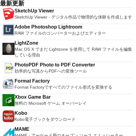
many innovative features, including a useful a paragraph
まったく新しい外観でデジタル エンターテイメントを楽しめ
2007。 Microsoft Office PowerPoint 2007。 Microsoft Office
最新更新
の向上：Microsoft Mixed Realityヘッドセット、HTC、VIVE、
ボードの上のスクロールバーには、Command / Windowsなど
adjustment tool int he Writer program. It has an Office to PDF
ます。 大好きな音楽をより多く - デジタル音楽体験がさらに
Publisher 2007。 Microsoft Office Visio 2007。 Microsoft
およびOculus Riftをサポート Fire TVとキャストのサポート
の高度なキーが含まれています。 Bluetoothキーボードのサポ
SketchUp Viewer
converter, automatic spell checking and word count features.
楽しくなります。 エンターテイメントをすべて1つの場所に -
Office Word 2007。 2007 Microsoft Officeプログラムのこの
注：これは商用トライアルです。
ート。 VNC Connectサブスクリプションには、無料、有料、
SketchUp Viewer - デジタル作品で物理的な体験を作成します
It also has some neat tools such as the Watermark in
音楽、ビデオ、写真、録画したテレビ番組をすべて保存して楽
Microsoft Save as PDFまたはXPSアドインは、2007 Microsoft
試用の3つのバージョンがあります。 制御する必要のあるマシ
document, and converting PowerPoint to Word document
しめます。 どこでも楽しめる - どこにいても音楽、ビデオ、
Office systemソフトウェアの補足条項であり、2007 Microsoft
Adobe Photoshop Lightroom
ンごとに、RealVNCのWebサイトにアクセスして、各コンピ
support. Overall, WPS Office 2016 Free is a good alternative
写真にアクセスできます。
Office systemソフトウェアのライセンス条項の対象となりま
RAW ファイルのコンバーターおよびエディター
ューターにVNC Connectをダウンロードするだけです。次
to Microsoft's offering. The Writer program is a versatile word
す。 システム要件：サポートされているオペレーティングシ
に、RealVNCアカウントの資格情報を使用して、ローカルマ
processor; the Presentation program is an easy to use and
ステム。 Windows Server 2003、Windows Vista、Windows
LightZone
シンでVNC Viewerにサインインします。そこから、コンピュ
effective slide show maker that helps you to create impressive
XP Service Pack 2。
Mac OS X でまだ Lightzone を使用して RAW ファイルを編集
ーターを確認して接続できます。 VNC Connectを使用する
multimedia presentations; and the Spreadsheets program is
している理由
と、セッションはエンドツーエンドで暗号化されます。アプリ
both a flexible and a powerful spreadsheet application.
はすぐに各コンピューターをパスワードで保護します。コンピ
PhotoPDF Photo to PDF Converter
ューターへのログインに使用するのと同じユーザー名とパスワ
効率的な写真からPDFへの変換ツール
ードを入力するだけです。 WIN 7,8,8.1,10をサポートしま
す。 VNC ViewerのMacバージョンをお探しですか？ここから
Format Factory
ダウンロード
Format Factoryですべてのファイル形式を変換する
Xbox Game Bar
無料の Microsoft ゲーム オーバーレイ
Kobo
Kobo電子ブックをダウンロード
MAME
MAME - アーケード用のオープン ソース エミュレーター