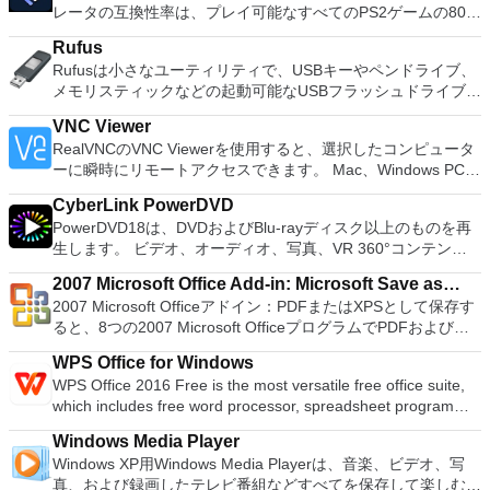
ーティション空き領域を再分配するダイナミックディスクの変
レータの互換性率は、プレイ可能なすべてのPS2ゲームの80％
sounds together. Change the speed or pitch of a recording.
換パーティションを回復する
以上を誇っています。かなり強力なコンピューターを所有して
Add new effects with LADSPA plug-ins. And more!
Rufus
いる場合、PCSX2は優れたエミュレーターです。また、この
Rufusは小さなユーティリティで、USBキーやペンドライブ、
アプリケーションはローエンドコンピューターのサポートも提
メモリスティックなどの起動可能なUSBフラッシュドライブを
供するため、Playstation 2コンソールのすべての所有者は、
フォーマットおよび作成できます。 Rufusは、次のシナリオで
PCで動作するゲームを見ることができます。 PCSX2エミュレ
VNC Viewer
役立ちます。 Windows、Linux、およびUEFI用の起動可能な
ーターを使用すると、PS2コントローラーを使用して、本物の
RealVNCのVNC Viewerを使用すると、選択したコンピュータ
ISOからUSBインストールメディアを作成する必要がある場
プレイステーション体験をシミュレートできます。このアプリ
ーに瞬時にリモートアクセスできます。 Mac、Windows PC、
合。 OSがインストールされていないシステムで作業する必要
ケーションでは、ディスクからゲームを直接実行することも、
またはLinuxマシン、世界中のどこからでも。 VNC Viewerを
がある場合。 BIOSまたはその他のファームウェアをDOSから
ハードドライブからISOイメージとして実行することもできま
CyberLink PowerDVD
使用すると、コンピューターのデスクトップを表示したり、コ
フラッシュする必要がある場合。 低レベルのユーティリティ
す。 主な機能は次のとおりです。 Savestates：ボタンを1つ
PowerDVD18は、DVDおよびBlu-rayディスク以上のものを再
ンピューターの前に直接座っているかのようにマウスとキーボ
を実行する必要がある場合。 Rufusは次の* ISOで動作しま
押すだけで、ゲームの現在の「状態」を保存できます。 無制
生します。 ビデオ、オーディオ、写真、VR 360°コンテン
ードを制御したりできます。 VNC Viewerは、インストールと
す：Arch Linux、Archbang、BartPE / pebuilder、CentOS、
限のメモリーカード：好きなだけメモリーカードを保存でき、
ツ、さらにはYouTubeやVimeoにとっても、PowerDVD18は重
使用が簡単です。制御したいデバイスでインストーラーを実行
Damn Small Linux、Fedora、FreeDOS、Gentoo、
8MBから64MBまでの単一の物理カードに制限されなくなりま
2007 Microsoft Office Add-in: Microsoft Save as
要なエンターテイメントの仲間です。 Ultra HD HDR TVとサ
し、指示に従ってください。オプションで、Windowsでのリ
gNewSense、Hiren&#39;s Boot CD、LiveXP、Knoppix、
した。 高解像度グラフィックス：PCSX2を使用すると、
2007 Microsoft Officeアドイン：PDFまたはXPSとして保存す
PDF or XPS
ラウンドサウンドシステムの可能性を解き放ち、360°ビデオ
モート展開に使用可能なMSIがあります。デスクトッププラッ
Kubuntu、Linux Mint、NT Password Registry Editor、
1080pまたは4K HDでゲームをプレイできます。 全体とし
ると、8つの2007 Microsoft OfficeプログラムでPDFおよび
の増え続けるコレクションへのアクセスで仮想世界に没頭する
トフォームにVNC Viewerをインストールする権限がない場合
OpenSUSE、Parted Magic、Slackware、Tails、Trinity
て、PCSX2 PS2エミュレーターの機能は優れています。 PS2
XPS形式にエクスポートして保存できます。このツールを使用
か、PCまたはラップトップでの比類のない再生サポートと独
は、スタンドアロンオプションを選択する必要があります。
Rescue Kit、Ubuntu、Ultimate Boot CD、Windows XP（SP2
WPS Office for Windows
ゲームを高い精度でエミュレートでき、Windowsとエミュレ
すると、これらのプログラムのサブセットでPDF形式および
自の強化により、どこにいても簡単にリラックスできます。
主な機能は次のとおりです。 クラウドサービスを介してVNC
以降）、Windows Server 2003 R2、Windows Vista、
WPS Office 2016 Free is the most versatile free office suite,
ーターを切り替えることができます。欠点は、高速ゲームに苦
XPS形式の電子メール添付ファイルとして送信することもでき
新機能は次のとおりです。 4K DHR向けに最適化 Ultra HD
Connectを実行しているコンピューターに接続します。 Apple
Windows 7、Windows 8。 *このリストは完全ではありませ
which includes free word processor, spreadsheet program
労し、時々フリーズまたはクラッシュすることです。* PCSX2
ます（特定の機能はプログラムによって異なります）。 この
Blu-ray、4K、HEVC / H.265およびHDR10コンテンツをサポー
Screen Sharing（ARD）などのサードパーティ製のVNC互換
ん。 サポートされている言語は次のとおりです。インドネシ
and presentation maker. With these three programs you will
を使用するには、コンソールから抽出できるPlaystation 2
ダウンロードは、次のOfficeプログラムで動作します。
ト全画面モードで21：9モニターで2.35：1の映画を見る常時
ソフトウェアを実行しているコンピューターに直接接続しま
Windows Media Player
ア語、マレーシア語、セシュティナ、ダンスク、ドイツ語、英
easily be able to deal with any office related tasks. WPS
BIOSが必要です。
Microsoft Office Access 2007。 Microsoft Office Excel 2007。
オンのミニビューでYouTubeライブを見る YouTubeおよび
す。 各デバイスでVNC Viewerにサインインして、すべてのデ
Windows XP用Windows Media Playerは、音楽、ビデオ、写
語、スペイン語、フランス語、フルバツキー、イタリア語、ラ
Office 2016 Free has multiple language support for English,
Microsoft Office InfoPath 2007。 Microsoft Office OneNote
Vimeoで4K HDRおよび360ビデオを再生 VRエクスペリエンス
バイス間の接続をバックアップおよび同期します。 仮想キー
真、および録画したテレビ番組などすべてを保存して楽しむ最
トヴィエシュ、リエトゥビウ、マジャール、オランダ、ノルス
French, German, Spanish, Portuguese,Russian and Polish