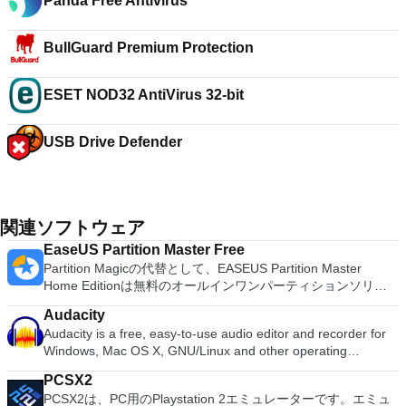
Panda Free Antivirus
BullGuard Premium Protection
ESET NOD32 AntiVirus 32-bit
USB Drive Defender
関連ソフトウェア
EaseUS Partition Master Free
Partition Magicの代替として、EASEUS Partition Master
Home Editionは無料のオールインワンパーティションソリュ
ーションおよびディスク管理ユーティリティです。パーティシ
Audacity
ョンの拡張（特にシステムドライブ用）、ディスク領域の管
Audacity is a free, easy-to-use audio editor and recorder for
理、MBRおよびGUIDパーティションテーブル（GPT）ディス
Windows, Mac OS X, GNU/Linux and other operating
クのディスク領域不足の問題の解決を可能にします。 パーテ
systems. You can use Audacity to: Record live audio. Convert
ィションのサイズ変更/移動システムドライブを拡張するディ
PCSX2
tapes and records into digital recordings or CDs. Edit Ogg
スクとパーティションをコピーパーティションをマージ分割パ
PCSX2は、PC用のPlaystation 2エミュレーターです。エミュ
Vorbis, MP3, WAV or AIFF sound files. Cut, copy, splice or mix