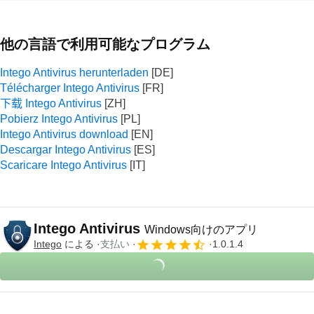
他の言語で利用可能なプログラム
Intego Antivirus herunterladen
Télécharger Intego Antivirus
下载 Intego Antivirus
Pobierz Intego Antivirus
Intego Antivirus download
Descargar Intego Antivirus
Scaricare Intego Antivirus
Intego Antivirus
Windows向けのアプリ
Intego
による
支払い
1.0.1.4