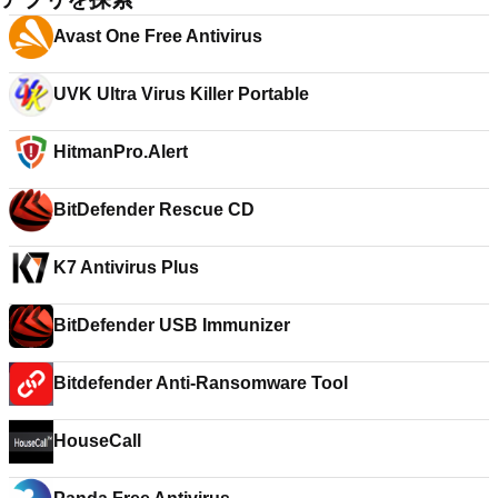
Avast One Free Antivirus
UVK Ultra Virus Killer Portable
HitmanPro.Alert
BitDefender Rescue CD
K7 Antivirus Plus
BitDefender USB Immunizer
Bitdefender Anti-Ransomware Tool
HouseCall