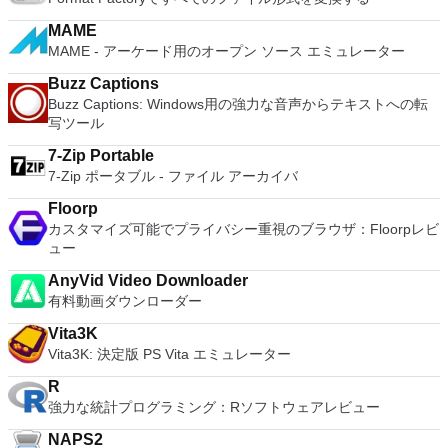
multimedia presentations; and the Spreadsheets program is
16 vCPUs, 8TB virtual disks, and 64GB memory. Enhanced
ています。ほとんどの場合、高速スキャンで十分です。リムー
both a flexible and a powerful spreadsheet application.
IPv6 Support - IPv6-to-IPv4 NAT (6to4 and 4to6). Virtual
MAME
バブルメディアと選択したファイルを対象とし、通常1分以内
Machine Video Memory - Up to 2GB. Enhanced Connectivity -
MAME - アーケード用のオープン ソース エミュレーター
にセキュリティの脅威を特定します。スタートアップスキャン
USB 3.0, Bluetooth, HD audio, printers, and Skype support.
は、起動時に自動的に起動し、便利な定期的なセキュリティチ
Buzz Captions
High Resolution Displays - 4K UHD and QHD+ support.
ェックです。最新バージョンの最適化されたスキャンエンジン
Buzz Captions: Windows用の強力な音声からテキストへの転
VMware Workstation Pro is a perfect choice for those of you
は、テキストコンテンツのスキャンが以前のバージョンよりも
写ツール
who are a little skeptical about making the leap over to
大幅に高速であることを意味します。 EXEファイルのスキャ
Windows 10. By utilizing an app like this, you'll get to try out
ンも高速です。メモリ使用量の改善により、Avast Free
7-Zip Portable
all of Windows 10's new features in a safe sandboxed
Antivirusはシステムへの負担を軽減し、他のタスクをより迅速
7-Zip ポータブル - ファイル アーカイバ
environment, without the need to install the OS natively.
に続行できるようになります。 概要 Avast Free Antivirusは間
VMware Workstation Pro doesn't just support Microsofts OS,
違いなく、利用可能な最高の無料総合セキュリティマネージャ
Floorp
you can also install Linux VMs, including Ubuntu, Red Hat,
ーの1つです。比較的軽量で効率的ですが、それでも包括的な
カスタマイズ可能でプライバシー重視のブラウザ：Floorpレビ
Fedora, and lots of other distributions as well. Overall,
セキュリティ保護を提供します。ブラウザーのアドオンにより
ュー
Workstation Pro offers high performance, strong reliability,
閲覧速度が低下する可能性があり、スキャンは一部のプレミア
and cutting edge features that make it stand out from the
AnyVid Video Downloader
ムウイルス対策オプションほど詳細ではない場合があります。
crowd. The full version is a little pricey, but you do get what
有料動画ダウンローダー
しかし、シンプルで効果的なUIと強力なセキュリティ機能によ
you pay for.
り、Avast Free Antivirusは無料のコンピューターセキュリティ
Vita3K
をお探しの方に非常に適しています。 Macバージョンのアバ
Vita3K: 決定版 PS Vita エミュレーター
ストをお探しですか？ここからダウンロード 2019アバストの
新しいウイルス対策機能の詳細をご覧ください。 アバストの
R
Windows向けのマルウェアとウイルス保護ソフトウェアをさ
強力な統計プログラミング：Rソフトウェアレビュー
らにチェックしてみませんか？ アバストインターネットセキ
ュリティ アバストプレミアアンチウイルス アバストアルティ
NAPS2