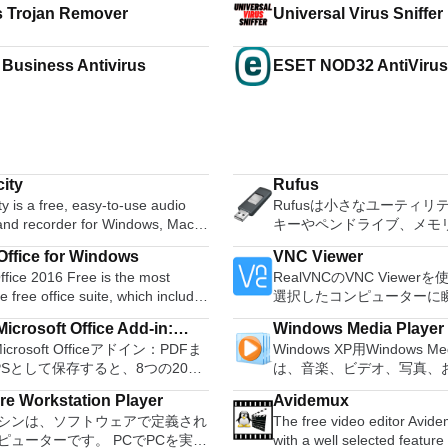
s Trojan Remover
Universal Virus Sniffer
 Business Antivirus
ESET NOD32 AntiVirus 
ity
Rufus
y is a free, easy-to-use audio
Rufusは小さなユーティリ
 and recorder for Windows, Mac
キーやペンドライブ、メモ
GNU/Linux and other operating
などの起動可能なUSBフラ
ffice for Windows
VNC Viewer
s. You can use Audacity to:
ブをフォーマットおよび作
fice 2016 Free is the most
RealVNCのVNC Viewe
udio. Convert tapes and
Rufusは、次のシナリオで
le free office suite, which includes
選択したコンピューターに
 into digital recordings or CDs.
Windows、Linux、および
ord processor, spreadsheet
トアクセスできます。 Mac、
gg Vorbis, MP3, WAV or AIFF
可能なISOからUSBインス
icrosoft Office Add-in:
Windows Media Player
m and presentation maker. With
PC、またはLinuxマシン
, splice or mix
アを作成する必要がある場合。 O
Microsoft Officeアドイン：PDFま
Windows XP用Windows Med
soft Save as PDF or XPS
hree programs you will easily be
からでも。 VNC Viewer
r. Change the speed or
ンストールされていないシ
PSとして保存すると、8つの2007
は、音楽、ビデオ、写真、
 deal with any office related
コンピューターのデスクト
f a recording. Add new effects
する必要がある場合。 BIOSまたはその
soft OfficeプログラムでPDFおよび
たテレビ番組などすべてを
たり、コンピューターの前
with LADSPA plug-ins. And more!
他のファームウェアをDOS
e Workstation Player
Avidemux
形式にエクスポートして保存できま
む最適な機能を搭載していま
e language support for English,
いるかのようにマウスとキ
ュする必要がある場合。 
シンは、ソフトウェアで定義され
The free video editor Avi
のツールを使用すると、これらの
生、表示、外出先で楽しむ
, German, Spanish,
御したりできます。 VNC Viewerは、イ
ーティリティを実行する必
ピューターです。 PCでPCを実行
with a well selected feature 
ラムのサブセットでPDF形式およ
ブル デバイスとの同期、