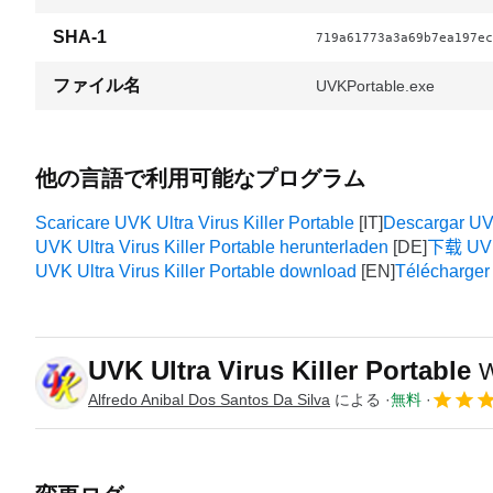
SHA-1
719a61773a3a69b7ea197ec
ファイル名
UVKPortable.exe
他の言語で利用可能なプログラム
Scaricare UVK Ultra Virus Killer Portable
Descargar UVK
UVK Ultra Virus Killer Portable herunterladen
下载 UVK U
UVK Ultra Virus Killer Portable download
Télécharger 
UVK Ultra Virus Killer Portable
Alfredo Anibal Dos Santos Da Silva
による
無料