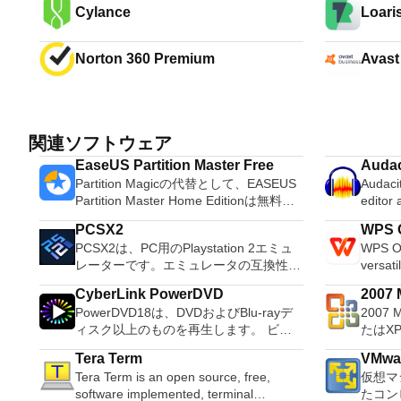
Cylance
Loari
Norton 360 Premium
Avast
関連ソフトウェア
EaseUS Partition Master Free
Audac
Partition Magicの代替として、EASEUS
Audacit
Partition Master Home Editionは無料の
editor
オールインワンパーティションソリュー
OS X, 
PCSX2
WPS O
ションおよびディスク管理ユーティリテ
system
PCSX2は、PC用のPlaystation 2エミュ
WPS Of
ィです。パーティションの拡張（特にシ
Record live a
レーターです。エミュレータの互換性率
versati
ステムドライブ用）、ディスク領域の管
records
は、プレイ可能なすべてのPS2ゲームの
free w
理、MBRおよびGUIDパーティションテ
Edit O
CyberLink PowerDVD
2007 M
80％以上を誇っています。かなり強力な
progra
ーブル（GPT）ディスクのディスク領域
sound files. Cut, copy
PowerDVD18は、DVDおよびBlu-rayデ
2007 
Micro
コンピューターを所有している場合、
these t
不足の問題の解決を可能にします。 パ
sounds togethe
ィスク以上のものを再生します。 ビデ
たはX
PCSX2は優れたエミュレーターです。
able to
ーティションのサイズ変更/移動システ
pitch o
オ、オーディオ、写真、VR 360°コンテ
Micro
また、このアプリケーションはローエン
tasks. WPS Office 2016 Free has
ムドライブを拡張するディスクとパーテ
Tera Term
VMwar
ンツ、さらにはYouTubeやVimeoにとっ
XPS
ドコンピューターのサポートも提供する
multipl
ィションをコピーパーティションをマー
Tera Term is an open source, free,
仮想マ
ても、PowerDVD18は重要なエンターテ
す。こ
ため、Playstation 2コンソールのすべて
French
ジ分割パーティション空き領域を再分配
software implemented, terminal
たコン
イメントの仲間です。 Ultra HD HDR TV
プログ