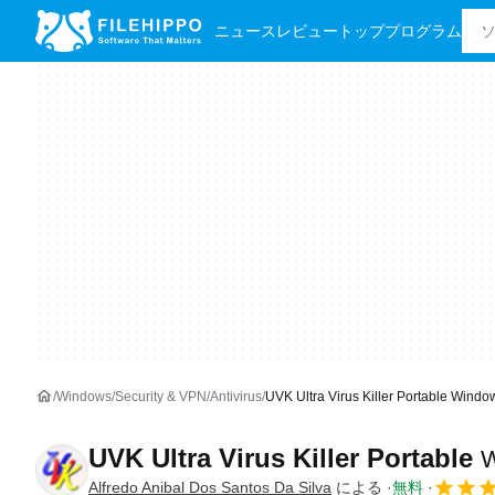
ニュース
レビュー
トッププログラム
Windows
Security & VPN
Antivirus
UVK Ultra Virus Killer Portable 
UVK Ultra Virus Killer Portable
Alfredo Anibal Dos Santos Da Silva
による
無料