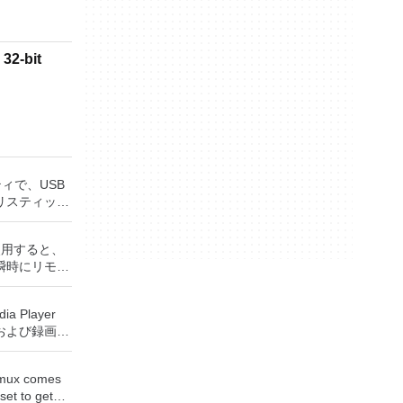
32-bit
ティで、USB
リスティック
ッシュドライ
成できます。
rを使用すると、
役立ちます。
瞬時にリモー
UEFI用の起動
Windows
トールメディ
、世界中のどこ
Sがイ
ia Player
を使用すると、
ステムで作業
および録画し
ップを表示し
保存して楽し
に直接座って
からフラッシ
す。 再
ーボードを制
低レベルのユ
demux comes
ためのポータ
要がある場
set to get
さらには家中