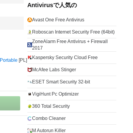
Antivirusで人気の
Avast One Free Antivirus
Roboscan Internet Security Free (64bit)
ZoneAlarm Free Antivirus + Firewall
2017
Kaspersky Security Cloud Free
 Portable
McAfee Labs Stinger
ESET Smart Security 32-bit
VigiHunt Pc Optimizer
360 Total Security
Combo Cleaner
M Autorun Killer