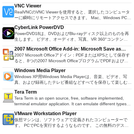
and presentation maker. With these three programs you will
し、それに基づいてスクリプトを作成するように設計された特
PCで動作するゲームを見ることができます。 PCSX2エミュレ
Damn Small Linux、Fedora、FreeDOS、Gentoo、
VNC Viewer
easily be able to deal with any office related tasks. WPS
別なテキストエディターも提供します。 UVK Ultra Virus Killer
ーターを使用すると、PS2コントローラーを使用して、本物の
gNewSense、Hiren&#39;s Boot CD、LiveXP、Knoppix、
RealVNCのVNC Viewerを使用すると、選択したコンピュータ
Office 2016 Free has multiple language support for English,
ポータブルは、あらゆる点でUVK Ultra Virus Killerとまったく
プレイステーション体験をシミュレートできます。このアプリ
Kubuntu、Linux Mint、NT Password Registry Editor、
ーに瞬時にリモートアクセスできます。 Mac、Windows PC、
French, German, Spanish, Portuguese,Russian and Polish
同じですが、インストールが不要であり、どのソースからでも
ケーションでは、ディスクからゲームを直接実行することも、
OpenSUSE、Parted Magic、Slackware、Tails、Trinity
またはLinuxマシン、世界中のどこからでも。 VNC Viewerを
languages. To switch between languages requires only a
実行できる点が異なります。
ハードドライブからISOイメージとして実行することもできま
Rescue Kit、Ubuntu、Ultimate Boot CD、Windows XP（SP2
CyberLink PowerDVD
使用すると、コンピューターのデスクトップを表示したり、コ
single click! Despite being a free suite, WPS Office comes
す。 主な機能は次のとおりです。 Savestates：ボタンを1つ
以降）、Windows Server 2003 R2、Windows Vista、
PowerDVD18は、DVDおよびBlu-rayディスク以上のものを再
ンピューターの前に直接座っているかのようにマウスとキーボ
with many innovative features, such as the paragraph
押すだけで、ゲームの現在の「状態」を保存できます。 無制
Windows 7、Windows 8。 *このリストは完全ではありませ
生します。 ビデオ、オーディオ、写真、VR 360°コンテン
ードを制御したりできます。 VNC Viewerは、インストールと
adjustment tool and multiple tabbed feature. It also has a PDF
限のメモリーカード：好きなだけメモリーカードを保存でき、
ん。 サポートされている言語は次のとおりです。インドネシ
ツ、さらにはYouTubeやVimeoにとっても、PowerDVD18は重
使用が簡単です。制御したいデバイスでインストーラーを実行
converter, spell check and word count feature. WPS Office
8MBから64MBまでの単一の物理カードに制限されなくなりま
2007 Microsoft Office Add-in: Microsoft Save as
ア語、マレーシア語、セシュティナ、ダンスク、ドイツ語、英
要なエンターテイメントの仲間です。 Ultra HD HDR TVとサ
し、指示に従ってください。オプションで、Windowsでのリ
2016 Personal Edition supports switching language UI,File
した。 高解像度グラフィックス：PCSX2を使用すると、
2007 Microsoft Officeアドイン：PDFまたはXPSとして保存す
語、スペイン語、フランス語、フルバツキー、イタリア語、ラ
PDF or XPS
ラウンドサウンドシステムの可能性を解き放ち、360°ビデオ
モート展開に使用可能なMSIがあります。デスクトッププラッ
Roaming and Docer online templates. Key features include:
1080pまたは4K HDでゲームをプレイできます。 全体とし
ると、8つの2007 Microsoft OfficeプログラムでPDFおよび
トヴィエシュ、リエトゥビウ、マジャール、オランダ、ノルス
の増え続けるコレクションへのアクセスで仮想世界に没頭する
トフォームにVNC Viewerをインストールする権限がない場合
Writer Efficient word processor. Presentation Multimedia
て、PCSX2 PS2エミュレーターの機能は優れています。 PS2
XPS形式にエクスポートして保存できます。このツールを使用
ク、ポルスキ、ポルトガル、ポルトガル、スロヴェンスキー、
か、PCまたはラップトップでの比類のない再生サポートと独
は、スタンドアロンオプションを選択する必要があります。
presentations creator. Spreadsheets Powerful tool for data
Windows Media Player
ゲームを高い精度でエミュレートでき、Windowsとエミュレ
すると、これらのプログラムのサブセットでPDF形式および
スロベンツキー、スロヴェンスキーSrpski、Suomi、
自の強化により、どこにいても簡単にリラックスできます。
主な機能は次のとおりです。 クラウドサービスを介してVNC
processing and analysis. 100% compatible with MS Office
Windows XP用Windows Media Playerは、音楽、ビデオ、写
ーターを切り替えることができます。欠点は、高速ゲームに苦
XPS形式の電子メール添付ファイルとして送信することもでき
Svenska、Türkçe。
新機能は次のとおりです。 4K DHR向けに最適化 Ultra HD
Connectを実行しているコンピューターに接続します。 Apple
document file types (.docx, .pptx, .xlsx, etc.). Thousands of
真、および録画したテレビ番組などすべてを保存して楽しむ最
労し、時々フリーズまたはクラッシュすることです。* PCSX2
ます（特定の機能はプログラムによって異なります）。 この
Blu-ray、4K、HEVC / H.265およびHDR10コンテンツをサポー
Screen Sharing（ARD）などのサードパーティ製のVNC互換
free document templates. Built-in PDF reader. Mobile device
適な機能を搭載しています。 再生、表示、外出先で楽しむた
を使用するには、コンソールから抽出できるPlaystation 2
ダウンロードは、次のOfficeプログラムで動作します。
ト全画面モードで21：9モニターで2.35：1の映画を見る常時
ソフトウェアを実行しているコンピューターに直接接続しま
Tera Term
support (iOS and Android). WPS Cloud Storage included.
めのポータブル デバイスとの同期、さらには家中のデバイス
BIOSが必要です。
Microsoft Office Access 2007。 Microsoft Office Excel 2007。
オンのミニビューでYouTubeライブを見る YouTubeおよび
す。 各デバイスでVNC Viewerにサインインして、すべてのデ
Tera Term is an open source, free, software implemented,
Although it is a free suite, WPS Office 2016 Free comes with
との共有も、すべて1か所で行えます。 シンプルなデザイン -
Microsoft Office InfoPath 2007。 Microsoft Office OneNote
Vimeoで4K HDRおよび360ビデオを再生 VRエクスペリエンス
バイス間の接続をバックアップおよび同期します。 仮想キー
terminal emulator application. It can emulate different types of
many innovative features, including a useful a paragraph
まったく新しい外観でデジタル エンターテイメントを楽しめ
2007。 Microsoft Office PowerPoint 2007。 Microsoft Office
の向上：Microsoft Mixed Realityヘッドセット、HTC、VIVE、
ボードの上のスクロールバーには、Command / Windowsなど
computer terminals, from DEC VT100 to DEC VT382, and it
adjustment tool int he Writer program. It has an Office to PDF
ます。 大好きな音楽をより多く - デジタル音楽体験がさらに
Publisher 2007。 Microsoft Office Visio 2007。 Microsoft
およびOculus Riftをサポート Fire TVとキャストのサポート
VMware Workstation Player
の高度なキーが含まれています。 Bluetoothキーボードのサポ
supports telnet, SSH 1 & 2 and serial port connections. It also
converter, automatic spell checking and word count features.
楽しくなります。 エンターテイメントをすべて1つの場所に -
Office Word 2007。 2007 Microsoft Officeプログラムのこの
注：これは商用トライアルです。
仮想マシンは、ソフトウェアで定義されたコンピューターで
ート。 VNC Connectサブスクリプションには、無料、有料、
has a built-in macro scripting language and some other useful
It also has some neat tools such as the Watermark in
音楽、ビデオ、写真、録画したテレビ番組をすべて保存して楽
Microsoft Save as PDFまたはXPSアドインは、2007 Microsoft
す。 PCでPCを実行するようなものです。 この無料のデスク
試用の3つのバージョンがあります。 制御する必要のあるマシ
plugins. Key features include: Automatically creates logs with
document, and converting PowerPoint to Word document
しめます。 どこでも楽しめる - どこにいても音楽、ビデオ、
Office systemソフトウェアの補足条項であり、2007 Microsoft
トップ仮想化ソフトウェアアプリケーションにより、VMware
ンごとに、RealVNCのWebサイトにアクセスして、各コンピ
unique log names. Supports SSH, standard telnet and serial
support. Overall, WPS Office 2016 Free is a good alternative
写真にアクセスできます。