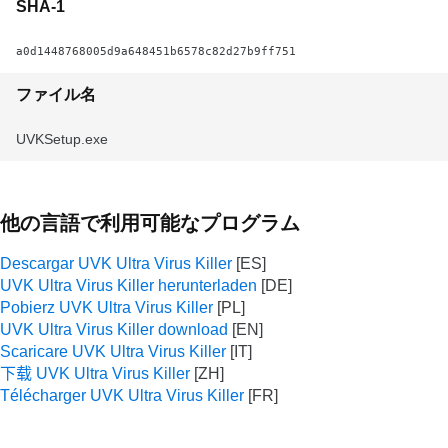
SHA-1
a0d1448768005d9a648451b6578c82d27b9ff751
ファイル名
UVKSetup.exe
他の言語で利用可能なプログラム
Descargar UVK Ultra Virus Killer
UVK Ultra Virus Killer herunterladen
Pobierz UVK Ultra Virus Killer
UVK Ultra Virus Killer download
Scaricare UVK Ultra Virus Killer
下载 UVK Ultra Virus Killer
Télécharger UVK Ultra Virus Killer