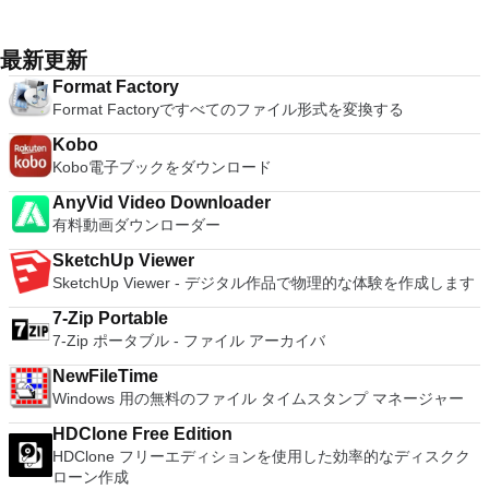
Office systemソフトウェアのライセンス条項の対象となりま
Workstation、VMware Fusion、VMware Server、または
ューターにVNC Connectをダウンロードするだけです。次
ports. Supports dec/digital/vt terminal standards. Tera Term is
to Microsoft's offering. The Writer program is a versatile word
す。 システム要件：サポートされているオペレーティングシ
VMware ESXで作成された仮想マシンを簡単に操作できます。
に、RealVNCアカウントの資格情報を使用して、ローカルマ
a useful application, which allows the connection to any
processor; the Presentation program is an easy to use and
ステム。 Windows Server 2003、Windows Vista、Windows
主な機能は次のとおりです。 1台のPCで複数のオペレーティ
シンでVNC Viewerにサインインします。そこから、コンピュ
remote Telnet or SSH hosts. It sports a clean and crisp layout
最新更新
effective slide show maker that helps you to create impressive
XP Service Pack 2。
ングシステムを同時に実行します。 インストールや構成の問
ーターを確認して接続できます。 VNC Connectを使用する
that is easy to work with. The application does not take a long
multimedia presentations; and the Spreadsheets program is
Format Factory
題なしに、事前構成された製品の利点を体験してください。
と、セッションはエンドツーエンドで暗号化されます。アプリ
time to wrap your head around and is also very light on
both a flexible and a powerful spreadsheet application.
Format Factoryですべてのファイル形式を変換する
ホストコンピューターと仮想マシン間でデータを共有します。
はすぐに各コンピューターをパスワードで保護します。コンピ
system resources. So, if you need a free terminal emulator,
32ビットと64ビットの両方の仮想マシンを実行します。 2-
ューターへのログインに使用するのと同じユーザー名とパスワ
which is easy to master and supports remote Telnet or SSH
Kobo
way Virtual SMPを活用します。 サードパーティの仮想マシン
ードを入力するだけです。 WIN 7,8,8.1,10をサポートしま
host connections then Tera Term is a good choice.
Kobo電子ブックをダウンロード
とイメージを使用します。 ホストコンピューターと仮想マシ
す。 VNC ViewerのMacバージョンをお探しですか？ここから
ン間でデータを共有します。 幅広いホストおよびゲストオペ
ダウンロード
AnyVid Video Downloader
レーティングシステムのサポート。 USB 2.0デバイスのサポー
有料動画ダウンローダー
ト。 起動時にアプライアンス情報を取得します。 直感的なホ
ームページインターフェイスを介して仮想マシンに簡単にアク
SketchUp Viewer
セスできます。 VMware Playerは、Microsoft Virtual Server仮
SketchUp Viewer - デジタル作品で物理的な体験を作成します
想マシンまたはMicrosoft Virtual PC仮想マシンもサポートして
7-Zip Portable
います。
7-Zip ポータブル - ファイル アーカイバ
NewFileTime
Windows 用の無料のファイル タイムスタンプ マネージャー
HDClone Free Edition
HDClone フリーエディションを使用した効率的なディスクク
ローン作成