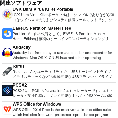
関連ソフトウェア
UVK Ultra Virus Killer Portable
UVK Ultra Virus Killerポータブルは、シンプルでありながら強
力なウイルス除去およびシステム修復ツールキットです。シス
テムブースターやスマートアンインストーラーなどの機能のス
EaseUS Partition Master Free
タックがあります。 UVK Ultra Virus Killerポータブルの最も重
Partition Magicの代替として、EASEUS Partition Master
要な機能の1つは、システム修復セクションです。このセクシ
Home Editionは無料のオールインワンパーティションソリュ
ョンには、最も一般的なシステムの修復および保守タスクを実
ーションおよびディスク管理ユーティリティです。パーティシ
行するツールが含まれています。また、最もよく知られている
Audacity
ョンの拡張（特にシステムドライブ用）、ディスク領域の管
マルウェア削除ツールを自動化する機能も備えており、独自の
Audacity is a free, easy-to-use audio editor and recorder for
理、MBRおよびGUIDパーティションテーブル（GPT）ディス
自動化されたサードパーティアプリや専門的なレポートを作成
Windows, Mac OS X, GNU/Linux and other operating
クのディスク領域不足の問題の解決を可能にします。 パーテ
できます。 上記のように、システムブースターツールは完全
systems. You can use Audacity to: Record live audio. Convert
ィションのサイズ変更/移動システムドライブを拡張するディ
なレジストリおよびファイルシステムクリーナーです。レジス
Rufus
tapes and records into digital recordings or CDs. Edit Ogg
スクとパーティションをコピーパーティションをマージ分割パ
トリを再帰的にループして無効な参照を検索するだけでなく、
Rufusは小さなユーティリティで、USBキーやペンドライブ、
Vorbis, MP3, WAV or AIFF sound files. Cut, copy, splice or mix
ーティション空き領域を再分配するダイナミックディスクの変
各キーと値を個別に分析し、ファイルまたは別のレジストリキ
メモリスティックなどの起動可能なUSBフラッシュドライブを
sounds together. Change the speed or pitch of a recording.
換パーティションを回復する
ー/値を指しているかどうかを定義し、対応することを保証す
フォーマットおよび作成できます。 Rufusは、次のシナリオで
Add new effects with LADSPA plug-ins. And more!
るために多数の可能性をループしますリストに追加する前のア
PCSX2
役立ちます。 Windows、Linux、およびUEFI用の起動可能な
イテムは存在しません。 UVK Ultra Virus Killerポータブルの優
PCSX2は、PC用のPlaystation 2エミュレーターです。エミュ
ISOからUSBインストールメディアを作成する必要がある場
れたツールの1つは、スマートアンインストーラーです。複数
レータの互換性率は、プレイ可能なすべてのPS2ゲームの80％
合。 OSがインストールされていないシステムで作業する必要
のプログラムを一度にアンインストールできます。また、無人
以上を誇っています。かなり強力なコンピューターを所有して
がある場合。 BIOSまたはその他のファームウェアをDOSから
WPS Office for Windows
モードをサポートし、強制的にアンインストールします。上記
いる場合、PCSX2は優れたエミュレーターです。また、この
フラッシュする必要がある場合。 低レベルのユーティリティ
WPS Office 2016 Free is the most versatile free office suite,
のすべての機能を補完するものとして、UVK Ultra Virus Killer
アプリケーションはローエンドコンピューターのサポートも提
を実行する必要がある場合。 Rufusは次の* ISOで動作しま
which includes free word processor, spreadsheet program
ポータブルは、UVK Ultra Virus Killerポータブルログを分析
供するため、Playstation 2コンソールのすべての所有者は、
す：Arch Linux、Archbang、BartPE / pebuilder、CentOS、