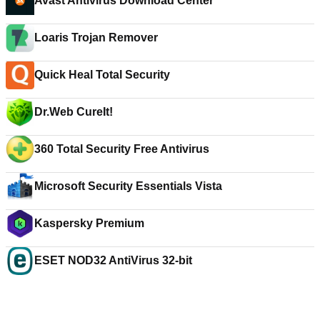
Avast Antivirus Download Center
Loaris Trojan Remover
Quick Heal Total Security
Dr.Web CureIt!
360 Total Security Free Antivirus
Microsoft Security Essentials Vista
Kaspersky Premium
ESET NOD32 AntiVirus 32-bit