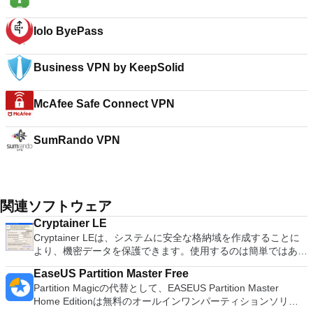
Iolo ByePass
Business VPN by KeepSolid
McAfee Safe Connect VPN
SumRando VPN
関連ソフトウェア
Cryptainer LE
Cryptainer LEは、システムに安全な格納域を作成することに
より、機密データを保護できます。使用するのは簡単ではあり
ません。暗号化するファイルをVaultにドラッグアンドドロッ
EaseUS Partition Master Free
プするだけです。それらをボールトの外にドラッグすると、そ
Partition Magicの代替として、EASEUS Partition Master
れらを復号化して通常どおり使用できます。 Cryptainer LE
Home Editionは無料のオールインワンパーティションソリュ
は、Windows PC、デスクトップ、ラップトップ、ハードディ