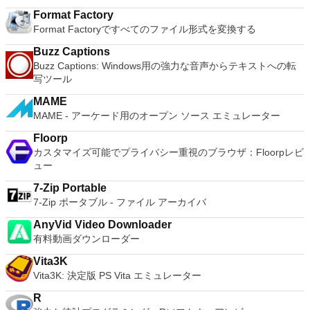
virtual machines. Latest Hardware Support - Broadwell and
ダウンロード
Format Factory
Haswell CPU support. Enterprise Quality Virtual Machines -
Format Factoryですべてのファイル形式を変換する
16 vCPUs, 8TB virtual disks, and 64GB memory. Enhanced
IPv6 Support - IPv6-to-IPv4 NAT (6to4 and 4to6). Virtual
Buzz Captions
Machine Video Memory - Up to 2GB. Enhanced Connectivity -
Buzz Captions: Windows用の強力な音声からテキストへの転
USB 3.0, Bluetooth, HD audio, printers, and Skype support.
写ツール
High Resolution Displays - 4K UHD and QHD+ support.
MAME
VMware Workstation Pro is a perfect choice for those of you
MAME - アーケード用のオープン ソース エミュレーター
who are a little skeptical about making the leap over to
Windows 10. By utilizing an app like this, you'll get to try out
Floorp
all of Windows 10's new features in a safe sandboxed
カスタマイズ可能でプライバシー重視のブラウザ：Floorpレビ
environment, without the need to install the OS natively.
ュー
VMware Workstation Pro doesn't just support Microsofts OS,
you can also install Linux VMs, including Ubuntu, Red Hat,
7-Zip Portable
Fedora, and lots of other distributions as well. Overall,
7-Zip ポータブル - ファイル アーカイバ
Workstation Pro offers high performance, strong reliability,
and cutting edge features that make it stand out from the
AnyVid Video Downloader
crowd. The full version is a little pricey, but you do get what
有料動画ダウンローダー
you pay for.
Vita3K
Vita3K: 決定版 PS Vita エミュレーター
R