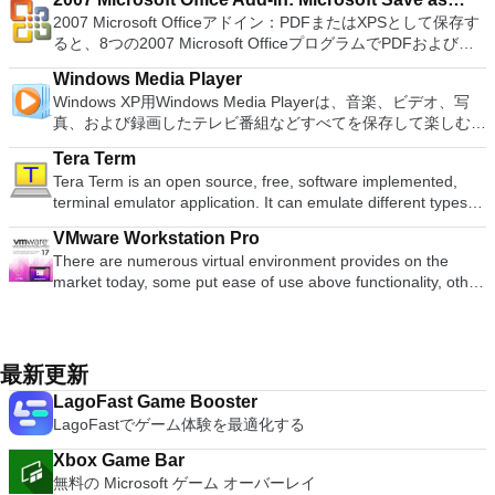
ゲームを高い精度でエミュレートでき、Windowsとエミュレ
要なエンターテイメントの仲間です。 Ultra HD HDR TVとサ
し、指示に従ってください。オプションで、Windowsでのリ
2016 Personal Edition supports switching language UI,File
以降）、Windows Server 2003 R2、Windows Vista、
2007 Microsoft Officeアドイン：PDFまたはXPSとして保存す
ーターを切り替えることができます。欠点は、高速ゲームに苦
PDF or XPS
ラウンドサウンドシステムの可能性を解き放ち、360°ビデオ
モート展開に使用可能なMSIがあります。デスクトッププラッ
Roaming and Docer online templates. Key features include:
Windows 7、Windows 8。 *このリストは完全ではありませ
ると、8つの2007 Microsoft OfficeプログラムでPDFおよび
労し、時々フリーズまたはクラッシュすることです。* PCSX2
の増え続けるコレクションへのアクセスで仮想世界に没頭する
トフォームにVNC Viewerをインストールする権限がない場合
Writer Efficient word processor. Presentation Multimedia
ん。 サポートされている言語は次のとおりです。インドネシ
XPS形式にエクスポートして保存できます。このツールを使用
を使用するには、コンソールから抽出できるPlaystation 2
か、PCまたはラップトップでの比類のない再生サポートと独
は、スタンドアロンオプションを選択する必要があります。
presentations creator. Spreadsheets Powerful tool for data
Windows Media Player
ア語、マレーシア語、セシュティナ、ダンスク、ドイツ語、英
すると、これらのプログラムのサブセットでPDF形式および
BIOSが必要です。
自の強化により、どこにいても簡単にリラックスできます。
主な機能は次のとおりです。 クラウドサービスを介してVNC
processing and analysis. 100% compatible with MS Office
Windows XP用Windows Media Playerは、音楽、ビデオ、写
語、スペイン語、フランス語、フルバツキー、イタリア語、ラ
XPS形式の電子メール添付ファイルとして送信することもでき
新機能は次のとおりです。 4K DHR向けに最適化 Ultra HD
Connectを実行しているコンピューターに接続します。 Apple
document file types (.docx, .pptx, .xlsx, etc.). Thousands of
真、および録画したテレビ番組などすべてを保存して楽しむ最
トヴィエシュ、リエトゥビウ、マジャール、オランダ、ノルス
ます（特定の機能はプログラムによって異なります）。 この
Blu-ray、4K、HEVC / H.265およびHDR10コンテンツをサポー
Screen Sharing（ARD）などのサードパーティ製のVNC互換
free document templates. Built-in PDF reader. Mobile device
適な機能を搭載しています。 再生、表示、外出先で楽しむた
ク、ポルスキ、ポルトガル、ポルトガル、スロヴェンスキー、
ダウンロードは、次のOfficeプログラムで動作します。
ト全画面モードで21：9モニターで2.35：1の映画を見る常時
ソフトウェアを実行しているコンピューターに直接接続しま
Tera Term
support (iOS and Android). WPS Cloud Storage included.
めのポータブル デバイスとの同期、さらには家中のデバイス
スロベンツキー、スロヴェンスキーSrpski、Suomi、
Microsoft Office Access 2007。 Microsoft Office Excel 2007。
オンのミニビューでYouTubeライブを見る YouTubeおよび
す。 各デバイスでVNC Viewerにサインインして、すべてのデ
Tera Term is an open source, free, software implemented,
Although it is a free suite, WPS Office 2016 Free comes with
との共有も、すべて1か所で行えます。 シンプルなデザイン -
Svenska、Türkçe。
Microsoft Office InfoPath 2007。 Microsoft Office OneNote
Vimeoで4K HDRおよび360ビデオを再生 VRエクスペリエンス
バイス間の接続をバックアップおよび同期します。 仮想キー
terminal emulator application. It can emulate different types of
many innovative features, including a useful a paragraph
まったく新しい外観でデジタル エンターテイメントを楽しめ
2007。 Microsoft Office PowerPoint 2007。 Microsoft Office
の向上：Microsoft Mixed Realityヘッドセット、HTC、VIVE、
ボードの上のスクロールバーには、Command / Windowsなど
computer terminals, from DEC VT100 to DEC VT382, and it
adjustment tool int he Writer program. It has an Office to PDF
ます。 大好きな音楽をより多く - デジタル音楽体験がさらに
Publisher 2007。 Microsoft Office Visio 2007。 Microsoft
およびOculus Riftをサポート Fire TVとキャストのサポート
VMware Workstation Pro
の高度なキーが含まれています。 Bluetoothキーボードのサポ
supports telnet, SSH 1 & 2 and serial port connections. It also
converter, automatic spell checking and word count features.
楽しくなります。 エンターテイメントをすべて1つの場所に -
Office Word 2007。 2007 Microsoft Officeプログラムのこの
注：これは商用トライアルです。
There are numerous virtual environment provides on the
ート。 VNC Connectサブスクリプションには、無料、有料、
has a built-in macro scripting language and some other useful
It also has some neat tools such as the Watermark in
音楽、ビデオ、写真、録画したテレビ番組をすべて保存して楽
Microsoft Save as PDFまたはXPSアドインは、2007 Microsoft
market today, some put ease of use above functionality, other
試用の3つのバージョンがあります。 制御する必要のあるマシ
plugins. Key features include: Automatically creates logs with
document, and converting PowerPoint to Word document
しめます。 どこでも楽しめる - どこにいても音楽、ビデオ、
Office systemソフトウェアの補足条項であり、2007 Microsoft
place integration above stability. VMware Workstation Pro is
ンごとに、RealVNCのWebサイトにアクセスして、各コンピ
unique log names. Supports SSH, standard telnet and serial
support. Overall, WPS Office 2016 Free is a good alternative
写真にアクセスできます。
Office systemソフトウェアのライセンス条項の対象となりま
the easiest to use, the fastest and the most reliable app when
ューターにVNC Connectをダウンロードするだけです。次
ports. Supports dec/digital/vt terminal standards. Tera Term is
to Microsoft's offering. The Writer program is a versatile word
す。 システム要件：サポートされているオペレーティングシ
it comes to evaluating a new OS, or new software apps and
に、RealVNCアカウントの資格情報を使用して、ローカルマ
a useful application, which allows the connection to any
processor; the Presentation program is an easy to use and
ステム。 Windows Server 2003、Windows Vista、Windows
patches, in an isolated and safe virtualized environment. Key
シンでVNC Viewerにサインインします。そこから、コンピュ
remote Telnet or SSH hosts. It sports a clean and crisp layout
最新更新
effective slide show maker that helps you to create impressive
XP Service Pack 2。
Features include: Powerful 3D Graphics - DirectX 10* and
ーターを確認して接続できます。 VNC Connectを使用する
that is easy to work with. The application does not take a long
multimedia presentations; and the Spreadsheets program is
LagoFast Game Booster
OpenGL 3.3 support. VMware Compatibility - Create one; Run
と、セッションはエンドツーエンドで暗号化されます。アプリ
time to wrap your head around and is also very light on
both a flexible and a powerful spreadsheet application.
LagoFastでゲーム体験を最適化する
anywhere on VMware software. vSphere and vCloud Air
はすぐに各コンピューターをパスワードで保護します。コンピ
system resources. So, if you need a free terminal emulator,
Support - Drag and drop VMs between environments.
ューターへのログインに使用するのと同じユーザー名とパスワ
which is easy to master and supports remote Telnet or SSH
Xbox Game Bar
Restricted and Encrypted VMs - Protection and performance
ードを入力するだけです。 WIN 7,8,8.1,10をサポートしま
host connections then Tera Term is a good choice.
無料の Microsoft ゲーム オーバーレイ
enhancements. Expiring Virtual Machines - Time-limited
す。 VNC ViewerのMacバージョンをお探しですか？ここから