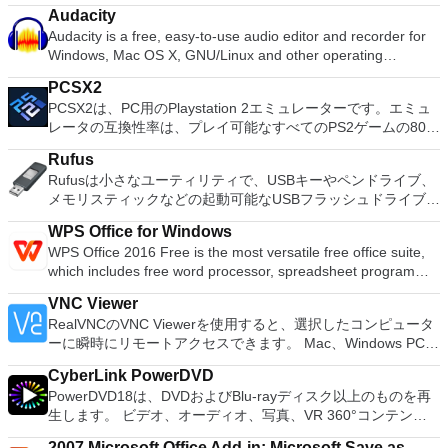
ーションおよびディスク管理ユーティリティです。パーティシ
スク、USBフラッシュドライブなどのリムーバブルドライブ、
Audacity
ョンの拡張（特にシステムドライブ用）、ディスク領域の管
またはメモリスティックで使用できます。 主な機能は次のと
Audacity is a free, easy-to-use audio editor and recorder for
理、MBRおよびGUIDパーティションテーブル（GPT）ディス
おりです。 簡単なドラッグアンドドロップ操作。 448ビット
Windows, Mac OS X, GNU/Linux and other operating
クのディスク領域不足の問題の解決を可能にします。 パーテ
の強力な暗号化。 暗号化されたボリュームを作成します。 高
systems. You can use Audacity to: Record live audio. Convert
ィションのサイズ変更/移動システムドライブを拡張するディ
速暗号化。 ストレージの柔軟性。 標準のWindows機能。 使い
PCSX2
tapes and records into digital recordings or CDs. Edit Ogg
スクとパーティションをコピーパーティションをマージ分割パ
やすいインターフェース。 Cryptainer LEは強力な448ビット
PCSX2は、PC用のPlaystation 2エミュレーターです。エミュ
Vorbis, MP3, WAV or AIFF sound files. Cut, copy, splice or mix
ーティション空き領域を再分配するダイナミックディスクの変
暗号化を使用し、ハードディスク上に複数の100 MB暗号化さ
レータの互換性率は、プレイ可能なすべてのPS2ゲームの80％
sounds together. Change the speed or pitch of a recording.
換パーティションを回復する
れたボールトを作成できます。これらの暗号化されたドライブ
以上を誇っています。かなり強力なコンピューターを所有して
Add new effects with LADSPA plug-ins. And more!
は、必要に応じて何度でもロードおよびアンロードできます。
Rufus
いる場合、PCSX2は優れたエミュレーターです。また、この
すべて、単一のパスワードを使用して。 Cryptainer LEを使用
Rufusは小さなユーティリティで、USBキーやペンドライブ、
アプリケーションはローエンドコンピューターのサポートも提
すると、コンピューター上の他の通常のドライブとまったく同
メモリスティックなどの起動可能なUSBフラッシュドライブを
供するため、Playstation 2コンソールのすべての所有者は、
じ方法で、ハードディスク上のこれらの暗号化されたドライブ
フォーマットおよび作成できます。 Rufusは、次のシナリオで
PCで動作するゲームを見ることができます。 PCSX2エミュレ
WPS Office for Windows
を使用できます。 Cryptainer LEは非常に使いやすく、標準の
役立ちます。 Windows、Linux、およびUEFI用の起動可能な
ーターを使用すると、PS2コントローラーを使用して、本物の
WPS Office 2016 Free is the most versatile free office suite,
ドロップダウンメニューを備えたシンプルなエクスプローラー
ISOからUSBインストールメディアを作成する必要がある場
プレイステーション体験をシミュレートできます。このアプリ
which includes free word processor, spreadsheet program
スタイルのインターフェイスを備えています。操作が簡単であ
合。 OSがインストールされていないシステムで作業する必要
ケーションでは、ディスクからゲームを直接実行することも、
and presentation maker. With these three programs you will
るだけでなく、柔軟性もあり、「スタンドアロン」インストー
がある場合。 BIOSまたはその他のファームウェアをDOSから
ハードドライブからISOイメージとして実行することもできま
VNC Viewer
easily be able to deal with any office related tasks. WPS
ルとしてUSB /リムーバブルドライブに直接インストールでき
フラッシュする必要がある場合。 低レベルのユーティリティ
す。 主な機能は次のとおりです。 Savestates：ボタンを1つ
RealVNCのVNC Viewerを使用すると、選択したコンピュータ
Office 2016 Free has multiple language support for English,
ます。 全体として、Cryptainer LEは、WindowsベースのPC上
を実行する必要がある場合。 Rufusは次の* ISOで動作しま
押すだけで、ゲームの現在の「状態」を保存できます。 無制
ーに瞬時にリモートアクセスできます。 Mac、Windows PC、
French, German, Spanish, Portuguese,Russian and Polish
のデータ、ディスク、ドライブ、ファイル、フォルダーを暗号
す：Arch Linux、Archbang、BartPE / pebuilder、CentOS、
限のメモリーカード：好きなだけメモリーカードを保存でき、
またはLinuxマシン、世界中のどこからでも。 VNC Viewerを
languages. To switch between languages requires only a
化する包括的なセキュリティソリューションです。シンプルな
Damn Small Linux、Fedora、FreeDOS、Gentoo、
8MBから64MBまでの単一の物理カードに制限されなくなりま
CyberLink PowerDVD
使用すると、コンピューターのデスクトップを表示したり、コ
single click! Despite being a free suite, WPS Office comes
インターフェースを持ち、その場でファイルを復号化できま
gNewSense、Hiren&#39;s Boot CD、LiveXP、Knoppix、
した。 高解像度グラフィックス：PCSX2を使用すると、
PowerDVD18は、DVDおよびBlu-rayディスク以上のものを再
ンピューターの前に直接座っているかのようにマウスとキーボ
with many innovative features, such as the paragraph
す。私たちが見ることができる唯一の欠点は、わずかに時代遅
Kubuntu、Linux Mint、NT Password Registry Editor、
1080pまたは4K HDでゲームをプレイできます。 全体とし
生します。 ビデオ、オーディオ、写真、VR 360°コンテン
ードを制御したりできます。 VNC Viewerは、インストールと
adjustment tool and multiple tabbed feature. It also has a PDF
れのインターフェースです。完全に機能しますが、他の暗号化
OpenSUSE、Parted Magic、Slackware、Tails、Trinity
て、PCSX2 PS2エミュレーターの機能は優れています。 PS2
ツ、さらにはYouTubeやVimeoにとっても、PowerDVD18は重
使用が簡単です。制御したいデバイスでインストーラーを実行
converter, spell check and word count feature. WPS Office
ツールが持っている現代的な感覚の一部が欠けています。
Rescue Kit、Ubuntu、Ultimate Boot CD、Windows XP（SP2
2007 Microsoft Office Add-in: Microsoft Save as