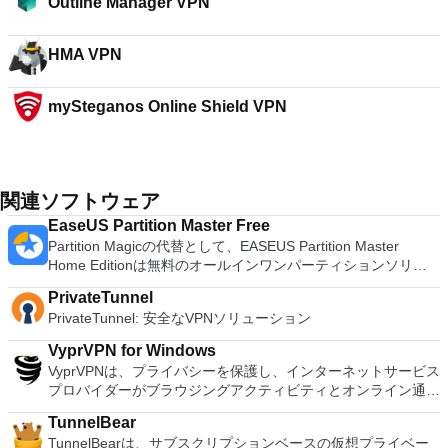
Outline Manager VPN
HMA VPN
mySteganos Online Shield VPN
関連ソフトウェア
EaseUS Partition Master Free
Partition Magicの代替として、EASEUS Partition Master
Home Editionは無料のオールインワンパーティションソリュ
ーションおよびディスク管理ユーティリティです。パーティシ
PrivateTunnel
ョンの拡張（特にシステムドライブ用）、ディスク領域の管
PrivateTunnel: 安全なVPNソリューション
理、MBRおよびGUIDパーティションテーブル（GPT）ディス
クのディスク領域不足の問題の解決を可能にします。 パーテ
VyprVPN for Windows
ィションのサイズ変更/移動システムドライブを拡張するディ
VyprVPNは、プライバシーを保護し、インターネットサービス
スクとパーティションをコピーパーティションをマージ分割パ
プロバイダーがブラウジングアクティビティとオンライン通信
ーティション空き領域を再分配するダイナミックディスクの変
を監視できないようにする場合に不可欠なツールです。複数の
換パーティションを回復する
TunnelBear
グローバルVPNサーバーの場所のいずれかに簡単に切り替える
TunnelBearは、サブスクリプションベースの仮想プライベー
ことができるため、場所をプライベートに保つことができま