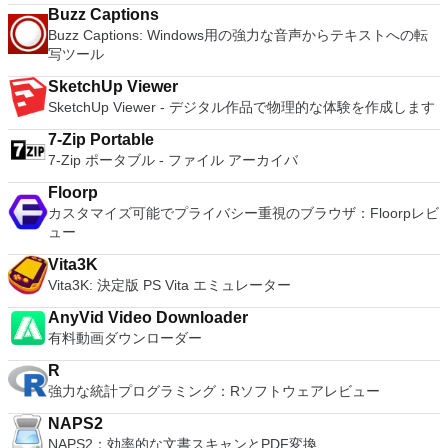
ードを入力するだけです。 WIN 7,8,8.1,10をサポートしま
Buzz Captions
す。 VNC ViewerのMacバージョンをお探しですか？ここから
Buzz Captions: Windows用の強力な音声からテキストへの転
ダウンロード
写ツール
SketchUp Viewer
SketchUp Viewer - デジタル作品で物理的な体験を作成します
7-Zip Portable
7-Zip ポータブル - ファイル アーカイバ
Floorp
カスタマイズ可能でプライバシー重視のブラウザ：Floorpレビ
ュー
Vita3K
Vita3K: 決定版 PS Vita エミュレーター
AnyVid Video Downloader
有料動画ダウンローダー
R
強力な統計プログラミング：Rソフトウェアレビュー
NAPS2
NAPS2：効率的な文書スキャンとPDF変換