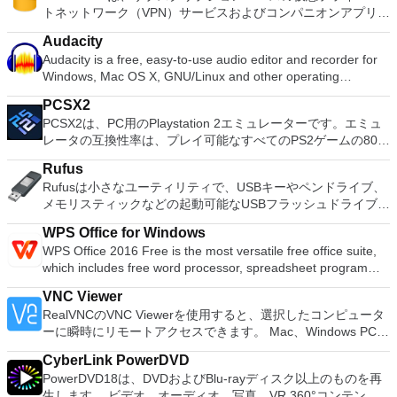
トネットワーク（VPN）サービスおよびコンパニオンアプリで
す。 主な機能は次のとおりです。 1、2、または3つの同時接
あり、インターネットをプライベートかつ安全に閲覧できま
続。 無制限のデータ使用。 VyprDNS。 PPTP、Open VPN、
Audacity
す。 TunnelBearは、初心者ユーザーを含むすべてのユーザー
L2TP / IPsec。 NATファイアウォールが含まれます。 10-50
Audacity is a free, easy-to-use audio editor and recorder for
に優れた品質のサービスを提供する、適切に設計された高速
GBダンプトラックストレージ。 VyperVPNのメーカーである
Windows, Mac OS X, GNU/Linux and other operating
VPNプロバイダーです。無料とサブスクリプションベースの両
Golden Frogは、独自のVPNサーバーを所有および管理してい
systems. You can use Audacity to: Record live audio. Convert
方の仮想プライベートネットワーク（VPN）サービスとコンパ
るため、他のサードパーティ企業がデータを処理することはな
PCSX2
tapes and records into digital recordings or CDs. Edit Ogg
ニオンアプリがあり、インターネットを安全に閲覧できます。
く、より安全になります。世界中に50を超えるサーバーの場
PCSX2は、PC用のPlaystation 2エミュレーターです。エミュ
Vorbis, MP3, WAV or AIFF sound files. Cut, copy, splice or mix
主な機能は次のとおりです。 個人的に閲覧する：データを保
所、700を超えるサーバー、および200,000以上のグローバル
レータの互換性率は、プレイ可能なすべてのPS2ゲームの80％
sounds together. Change the speed or pitch of a recording.
護し、IPアドレスをクマの後ろに隠します。 トラッカーをブ
IPを使用すると、無制限のサーバースイッチングと無制限の速
以上を誇っています。かなり強力なコンピューターを所有して
Add new effects with LADSPA plug-ins. And more!
ロックする：広告、分析、スクリプト、ソーシャルボタンな
度で接続が保証されます。 VyprVPNの優れた機能は、
Rufus
いる場合、PCSX2は優れたエミュレーターです。また、この
ど、あなたが行うすべてを追跡するウェブサイトトラッカーを
VyprVPNユーザー専用のゴールデンフロッグ独自のゼロロギン
Rufusは小さなユーティリティで、USBキーやペンドライブ、
アプリケーションはローエンドコンピューターのサポートも提
ブロックします。 国の検閲をバイパスする： TunnelBearは、
グDNSであるVyprDNSです。 VyprDNSサービスが提供するゼ
メモリスティックなどの起動可能なUSBフラッシュドライブを
供するため、Playstation 2コンソールのすべての所有者は、
検閲とブロックされたサイトを「トンネリング」できます。
ロ知識ポリシーは、ユーザーのプライバシーを向上させ、情報
フォーマットおよび作成できます。 Rufusは、次のシナリオで
PCで動作するゲームを見ることができます。 PCSX2エミュレ
TunnelBearは、128ビットOpenVPN接続を提供します。これ
WPS Office for Windows
を記録しないため、検閲を打ち破り、オンラインの自由を促進
役立ちます。 Windows、Linux、およびUEFI用の起動可能な
ーターを使用すると、PS2コントローラーを使用して、本物の
は256ビットほどではありませんが、接続速度の最適化に役立
WPS Office 2016 Free is the most versatile free office suite,
するのに役立ちます。 新しいVPNテクノロジーである
ISOからUSBインストールメディアを作成する必要がある場
プレイステーション体験をシミュレートできます。このアプリ
ちます。 iOSデバイスの場合、TunnelBearはIPSecを使用しま
which includes free word processor, spreadsheet program
Chameleonは、OpenVPNパケットメタデータをスクランブル
合。 OSがインストールされていないシステムで作業する必要
ケーションでは、ディスクからゲームを直接実行することも、
す。これはAppleデバイスでより互換性があります。また、ID
and presentation maker. With these three programs you will
するために開発されたため、DPIを介して認識できません。
がある場合。 BIOSまたはその他のファームウェアをDOSから
ハードドライブからISOイメージとして実行することもできま
VNC Viewer
をさらに保護するために共有IPを使用します。 TunnelBearの
easily be able to deal with any office related tasks. WPS
VyprVPNユーザーの場合、これは、セキュリティを損なうこと
フラッシュする必要がある場合。 低レベルのユーティリティ
す。 主な機能は次のとおりです。 Savestates：ボタンを1つ
RealVNCのVNC Viewerを使用すると、選択したコンピュータ
使用を開始するには、アプリをダウンロードし、ユーザー名と
Office 2016 Free has multiple language support for English,
なく、政府、企業、ISPによって設置された制限的なネットワ
を実行する必要がある場合。 Rufusは次の* ISOで動作しま
押すだけで、ゲームの現在の「状態」を保存できます。 無制
ーに瞬時にリモートアクセスできます。 Mac、Windows PC、
パスワードを入力してサインアップするだけです。サブスクリ
French, German, Spanish, Portuguese,Russian and Polish
ークをバイパスできることを意味します。また、帯域幅調整の
す：Arch Linux、Archbang、BartPE / pebuilder、CentOS、
限のメモリーカード：好きなだけメモリーカードを保存でき、
またはLinuxマシン、世界中のどこからでも。 VNC Viewerを
プションサービスのいずれかを使用する場合は、詳細を提供す
languages. To switch between languages requires only a
結果として生じるVPNのブロックと速度の問題が発生するユー
Damn Small Linux、Fedora、FreeDOS、Gentoo、
8MBから64MBまでの単一の物理カードに制限されなくなりま
CyberLink PowerDVD
使用すると、コンピューターのデスクトップを表示したり、コ
る必要があります。 全体的に、TunnelBearは優れたサービス
single click! Despite being a free suite, WPS Office comes
ザーにとっても優れたツールです。要するに、カメレオンはあ
gNewSense、Hiren&#39;s Boot CD、LiveXP、Knoppix、
した。 高解像度グラフィックス：PCSX2を使用すると、
PowerDVD18は、DVDおよびBlu-rayディスク以上のものを再
ンピューターの前に直接座っているかのようにマウスとキーボ
を提供します。これは最速のVPNプロバイダーではありません
with many innovative features, such as the paragraph
なたにオープンで無修正のインターネット体験を提供します。
Kubuntu、Linux Mint、NT Password Registry Editor、
1080pまたは4K HDでゲームをプレイできます。 全体とし
生します。 ビデオ、オーディオ、写真、VR 360°コンテン