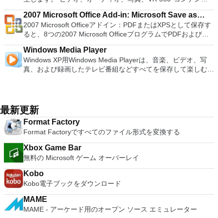
ードを制御したりできます。 VNC Viewerは、インストールと
が、プライバシーを心配する平均的なPCユーザーには、
adjustment tool and multiple tabbed feature. It also has a PDF
使いやすさに関しては、VyprVPNは使いやすいという評判があ
OpenSUSE、Parted Magic、Slackware、Tails、Trinity
て、PCSX2 PS2エミュレーターの機能は優れています。 PS2
ツ、さらにはYouTubeやVimeoにとっても、PowerDVD18は重
使用が簡単です。制御したいデバイスでインストーラーを実行
TunnelBearなどのVPNサービスを使用することをお勧めしま
converter, spell check and word count feature. WPS Office
ります。これは、主にそのシンプルなインターフェイスと迅速
Rescue Kit、Ubuntu、Ultimate Boot CD、Windows XP（SP2
2007 Microsoft Office Add-in: Microsoft Save as
ゲームを高い精度でエミュレートでき、Windowsとエミュレ
要なエンターテイメントの仲間です。 Ultra HD HDR TVとサ
し、指示に従ってください。オプションで、Windowsでのリ
す。このサービスの無料版では、500MBのデータが提供され
2016 Personal Edition supports switching language UI,File
な応答のおかげです。 プログラムをダウンロードした後、3日
以降）、Windows Server 2003 R2、Windows Vista、
2007 Microsoft Officeアドイン：PDFまたはXPSとして保存す
ーターを切り替えることができます。欠点は、高速ゲームに苦
PDF or XPS
ラウンドサウンドシステムの可能性を解き放ち、360°ビデオ
モート展開に使用可能なMSIがあります。デスクトッププラッ
ます（Twitterでサービスを宣伝するとアップグレードされま
Roaming and Docer online templates. Key features include:
間の無料トライアルにサインアップして、月額料金または年額
Windows 7、Windows 8。 *このリストは完全ではありませ
ると、8つの2007 Microsoft OfficeプログラムでPDFおよび
労し、時々フリーズまたはクラッシュすることです。* PCSX2
の増え続けるコレクションへのアクセスで仮想世界に没頭する
トフォームにVNC Viewerをインストールする権限がない場合
す）。
Writer Efficient word processor. Presentation Multimedia
料金を支払う必要があるBasic、Pro、またはPremierバージョ
ん。 サポートされている言語は次のとおりです。インドネシ
XPS形式にエクスポートして保存できます。このツールを使用
を使用するには、コンソールから抽出できるPlaystation 2
か、PCまたはラップトップでの比類のない再生サポートと独
は、スタンドアロンオプションを選択する必要があります。
presentations creator. Spreadsheets Powerful tool for data
ンから選択する必要があります。 よりオープンで無検閲のイ
Windows Media Player
ア語、マレーシア語、セシュティナ、ダンスク、ドイツ語、英
すると、これらのプログラムのサブセットでPDF形式および
BIOSが必要です。
自の強化により、どこにいても簡単にリラックスできます。
主な機能は次のとおりです。 クラウドサービスを介してVNC
processing and analysis. 100% compatible with MS Office
ンターネット、およびハッカーやサードパーティのスヌーパー
Windows XP用Windows Media Playerは、音楽、ビデオ、写
語、スペイン語、フランス語、フルバツキー、イタリア語、ラ
XPS形式の電子メール添付ファイルとして送信することもでき
新機能は次のとおりです。 4K DHR向けに最適化 Ultra HD
Connectを実行しているコンピューターに接続します。 Apple
document file types (.docx, .pptx, .xlsx, etc.). Thousands of
からの保護が必要な場合は、今すぐVyprVPNをダウンロードし
真、および録画したテレビ番組などすべてを保存して楽しむ最
トヴィエシュ、リエトゥビウ、マジャール、オランダ、ノルス
ます（特定の機能はプログラムによって異なります）。 この
Blu-ray、4K、HEVC / H.265およびHDR10コンテンツをサポー
Screen Sharing（ARD）などのサードパーティ製のVNC互換
free document templates. Built-in PDF reader. Mobile device
てください。
適な機能を搭載しています。 再生、表示、外出先で楽しむた
ク、ポルスキ、ポルトガル、ポルトガル、スロヴェンスキー、
ダウンロードは、次のOfficeプログラムで動作します。
ト全画面モードで21：9モニターで2.35：1の映画を見る常時
ソフトウェアを実行しているコンピューターに直接接続しま
support (iOS and Android). WPS Cloud Storage included.
めのポータブル デバイスとの同期、さらには家中のデバイス
スロベンツキー、スロヴェンスキーSrpski、Suomi、
Microsoft Office Access 2007。 Microsoft Office Excel 2007。
オンのミニビューでYouTubeライブを見る YouTubeおよび
す。 各デバイスでVNC Viewerにサインインして、すべてのデ
Although it is a free suite, WPS Office 2016 Free comes with
との共有も、すべて1か所で行えます。 シンプルなデザイン -
Svenska、Türkçe。
Microsoft Office InfoPath 2007。 Microsoft Office OneNote
Vimeoで4K HDRおよび360ビデオを再生 VRエクスペリエンス
バイス間の接続をバックアップおよび同期します。 仮想キー
many innovative features, including a useful a paragraph
まったく新しい外観でデジタル エンターテイメントを楽しめ
2007。 Microsoft Office PowerPoint 2007。 Microsoft Office
最新更新
の向上：Microsoft Mixed Realityヘッドセット、HTC、VIVE、
ボードの上のスクロールバーには、Command / Windowsなど
adjustment tool int he Writer program. It has an Office to PDF
ます。 大好きな音楽をより多く - デジタル音楽体験がさらに
Publisher 2007。 Microsoft Office Visio 2007。 Microsoft
およびOculus Riftをサポート Fire TVとキャストのサポート
の高度なキーが含まれています。 Bluetoothキーボードのサポ
Format Factory
converter, automatic spell checking and word count features.
楽しくなります。 エンターテイメントをすべて1つの場所に -
Office Word 2007。 2007 Microsoft Officeプログラムのこの
注：これは商用トライアルです。
ート。 VNC Connectサブスクリプションには、無料、有料、
Format Factoryですべてのファイル形式を変換する
It also has some neat tools such as the Watermark in
音楽、ビデオ、写真、録画したテレビ番組をすべて保存して楽
Microsoft Save as PDFまたはXPSアドインは、2007 Microsoft
試用の3つのバージョンがあります。 制御する必要のあるマシ
document, and converting PowerPoint to Word document
しめます。 どこでも楽しめる - どこにいても音楽、ビデオ、
Office systemソフトウェアの補足条項であり、2007 Microsoft
Xbox Game Bar
ンごとに、RealVNCのWebサイトにアクセスして、各コンピ
support. Overall, WPS Office 2016 Free is a good alternative
写真にアクセスできます。
Office systemソフトウェアのライセンス条項の対象となりま
無料の Microsoft ゲーム オーバーレイ
ューターにVNC Connectをダウンロードするだけです。次
to Microsoft's offering. The Writer program is a versatile word
す。 システム要件：サポートされているオペレーティングシ
に、RealVNCアカウントの資格情報を使用して、ローカルマ
processor; the Presentation program is an easy to use and
ステム。 Windows Server 2003、Windows Vista、Windows
Kobo
シンでVNC Viewerにサインインします。そこから、コンピュ
effective slide show maker that helps you to create impressive
XP Service Pack 2。
Kobo電子ブックをダウンロード
ーターを確認して接続できます。 VNC Connectを使用する
multimedia presentations; and the Spreadsheets program is
と、セッションはエンドツーエンドで暗号化されます。アプリ
both a flexible and a powerful spreadsheet application.
MAME
はすぐに各コンピューターをパスワードで保護します。コンピ
MAME - アーケード用のオープン ソース エミュレーター
ューターへのログインに使用するのと同じユーザー名とパスワ