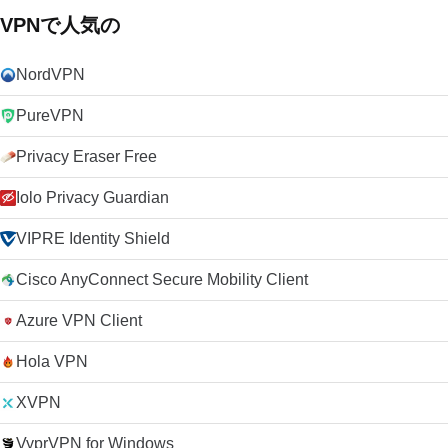
VPNで人気の
NordVPN
PureVPN
Privacy Eraser Free
Iolo Privacy Guardian
VIPRE Identity Shield
Cisco AnyConnect Secure Mobility Client
Azure VPN Client
Hola VPN
XVPN
VyprVPN for Windows