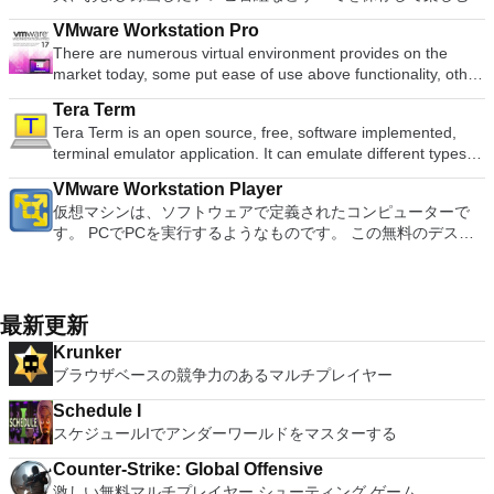
Blu-ray、4K、HEVC / H.265およびHDR10コンテンツをサポー
Screen Sharing（ARD）などのサードパーティ製のVNC互換
free document templates. Built-in PDF reader. Mobile device
適な機能を搭載しています。 再生、表示、外出先で楽しむた
ク、ポルスキ、ポルトガル、ポルトガル、スロヴェンスキー、
ダウンロードは、次のOfficeプログラムで動作します。
ト全画面モードで21：9モニターで2.35：1の映画を見る常時
ソフトウェアを実行しているコンピューターに直接接続しま
VMware Workstation Pro
support (iOS and Android). WPS Cloud Storage included.
めのポータブル デバイスとの同期、さらには家中のデバイス
スロベンツキー、スロヴェンスキーSrpski、Suomi、
Microsoft Office Access 2007。 Microsoft Office Excel 2007。
オンのミニビューでYouTubeライブを見る YouTubeおよび
す。 各デバイスでVNC Viewerにサインインして、すべてのデ
There are numerous virtual environment provides on the
Although it is a free suite, WPS Office 2016 Free comes with
との共有も、すべて1か所で行えます。 シンプルなデザイン -
Svenska、Türkçe。
Microsoft Office InfoPath 2007。 Microsoft Office OneNote
Vimeoで4K HDRおよび360ビデオを再生 VRエクスペリエンス
バイス間の接続をバックアップおよび同期します。 仮想キー
market today, some put ease of use above functionality, other
many innovative features, including a useful a paragraph
まったく新しい外観でデジタル エンターテイメントを楽しめ
2007。 Microsoft Office PowerPoint 2007。 Microsoft Office
の向上：Microsoft Mixed Realityヘッドセット、HTC、VIVE、
ボードの上のスクロールバーには、Command / Windowsなど
place integration above stability. VMware Workstation Pro is
adjustment tool int he Writer program. It has an Office to PDF
ます。 大好きな音楽をより多く - デジタル音楽体験がさらに
Publisher 2007。 Microsoft Office Visio 2007。 Microsoft
およびOculus Riftをサポート Fire TVとキャストのサポート
Tera Term
の高度なキーが含まれています。 Bluetoothキーボードのサポ
the easiest to use, the fastest and the most reliable app when
converter, automatic spell checking and word count features.
楽しくなります。 エンターテイメントをすべて1つの場所に -
Office Word 2007。 2007 Microsoft Officeプログラムのこの
注：これは商用トライアルです。
Tera Term is an open source, free, software implemented,
ート。 VNC Connectサブスクリプションには、無料、有料、
it comes to evaluating a new OS, or new software apps and
It also has some neat tools such as the Watermark in
音楽、ビデオ、写真、録画したテレビ番組をすべて保存して楽
Microsoft Save as PDFまたはXPSアドインは、2007 Microsoft
terminal emulator application. It can emulate different types of
試用の3つのバージョンがあります。 制御する必要のあるマシ
patches, in an isolated and safe virtualized environment. Key
document, and converting PowerPoint to Word document
しめます。 どこでも楽しめる - どこにいても音楽、ビデオ、
Office systemソフトウェアの補足条項であり、2007 Microsoft
computer terminals, from DEC VT100 to DEC VT382, and it
ンごとに、RealVNCのWebサイトにアクセスして、各コンピ
Features include: Powerful 3D Graphics - DirectX 10* and
support. Overall, WPS Office 2016 Free is a good alternative
写真にアクセスできます。
Office systemソフトウェアのライセンス条項の対象となりま
VMware Workstation Player
supports telnet, SSH 1 & 2 and serial port connections. It also
ューターにVNC Connectをダウンロードするだけです。次
OpenGL 3.3 support. VMware Compatibility - Create one; Run
to Microsoft's offering. The Writer program is a versatile word
す。 システム要件：サポートされているオペレーティングシ
仮想マシンは、ソフトウェアで定義されたコンピューターで
has a built-in macro scripting language and some other useful
に、RealVNCアカウントの資格情報を使用して、ローカルマ
anywhere on VMware software. vSphere and vCloud Air
processor; the Presentation program is an easy to use and
ステム。 Windows Server 2003、Windows Vista、Windows
す。 PCでPCを実行するようなものです。 この無料のデスク
plugins. Key features include: Automatically creates logs with
シンでVNC Viewerにサインインします。そこから、コンピュ
Support - Drag and drop VMs between environments.
effective slide show maker that helps you to create impressive
XP Service Pack 2。
トップ仮想化ソフトウェアアプリケーションにより、VMware
unique log names. Supports SSH, standard telnet and serial
ーターを確認して接続できます。 VNC Connectを使用する
Restricted and Encrypted VMs - Protection and performance
multimedia presentations; and the Spreadsheets program is
Workstation、VMware Fusion、VMware Server、または
ports. Supports dec/digital/vt terminal standards. Tera Term is
と、セッションはエンドツーエンドで暗号化されます。アプリ
enhancements. Expiring Virtual Machines - Time-limited
both a flexible and a powerful spreadsheet application.
VMware ESXで作成された仮想マシンを簡単に操作できます。
a useful application, which allows the connection to any
はすぐに各コンピューターをパスワードで保護します。コンピ
virtual machines. Latest Hardware Support - Broadwell and
主な機能は次のとおりです。 1台のPCで複数のオペレーティ
remote Telnet or SSH hosts. It sports a clean and crisp layout
最新更新
ューターへのログインに使用するのと同じユーザー名とパスワ
Haswell CPU support. Enterprise Quality Virtual Machines -
ングシステムを同時に実行します。 インストールや構成の問
that is easy to work with. The application does not take a long
ードを入力するだけです。 WIN 7,8,8.1,10をサポートしま
16 vCPUs, 8TB virtual disks, and 64GB memory. Enhanced
Krunker
題なしに、事前構成された製品の利点を体験してください。
time to wrap your head around and is also very light on
す。 VNC ViewerのMacバージョンをお探しですか？ここから
IPv6 Support - IPv6-to-IPv4 NAT (6to4 and 4to6). Virtual
ブラウザベースの競争力のあるマルチプレイヤー
ホストコンピューターと仮想マシン間でデータを共有します。
system resources. So, if you need a free terminal emulator,
ダウンロード
Machine Video Memory - Up to 2GB. Enhanced Connectivity -
32ビットと64ビットの両方の仮想マシンを実行します。 2-
which is easy to master and supports remote Telnet or SSH
USB 3.0, Bluetooth, HD audio, printers, and Skype support.
Schedule I
way Virtual SMPを活用します。 サードパーティの仮想マシン
host connections then Tera Term is a good choice.
High Resolution Displays - 4K UHD and QHD+ support.
スケジュールIでアンダーワールドをマスターする
とイメージを使用します。 ホストコンピューターと仮想マシ
VMware Workstation Pro is a perfect choice for those of you
ン間でデータを共有します。 幅広いホストおよびゲストオペ
Counter-Strike: Global Offensive
who are a little skeptical about making the leap over to
レーティングシステムのサポート。 USB 2.0デバイスのサポー
激しい無料マルチプレイヤー シューティング ゲーム
Windows 10. By utilizing an app like this, you'll get to try out