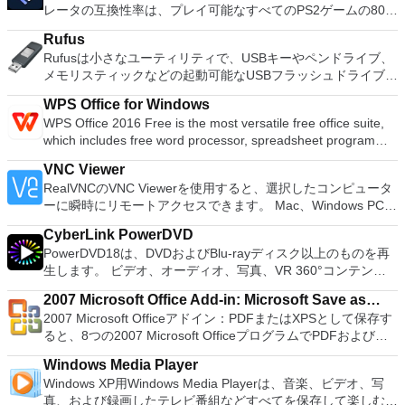
ーティション空き領域を再分配するダイナミックディスクの変
レータの互換性率は、プレイ可能なすべてのPS2ゲームの80％
sounds together. Change the speed or pitch of a recording.
換パーティションを回復する
以上を誇っています。かなり強力なコンピューターを所有して
Add new effects with LADSPA plug-ins. And more!
Rufus
いる場合、PCSX2は優れたエミュレーターです。また、この
Rufusは小さなユーティリティで、USBキーやペンドライブ、
アプリケーションはローエンドコンピューターのサポートも提
メモリスティックなどの起動可能なUSBフラッシュドライブを
供するため、Playstation 2コンソールのすべての所有者は、
フォーマットおよび作成できます。 Rufusは、次のシナリオで
PCで動作するゲームを見ることができます。 PCSX2エミュレ
WPS Office for Windows
役立ちます。 Windows、Linux、およびUEFI用の起動可能な
ーターを使用すると、PS2コントローラーを使用して、本物の
WPS Office 2016 Free is the most versatile free office suite,
ISOからUSBインストールメディアを作成する必要がある場
プレイステーション体験をシミュレートできます。このアプリ
which includes free word processor, spreadsheet program
合。 OSがインストールされていないシステムで作業する必要
ケーションでは、ディスクからゲームを直接実行することも、
and presentation maker. With these three programs you will
がある場合。 BIOSまたはその他のファームウェアをDOSから
ハードドライブからISOイメージとして実行することもできま
VNC Viewer
easily be able to deal with any office related tasks. WPS
フラッシュする必要がある場合。 低レベルのユーティリティ
す。 主な機能は次のとおりです。 Savestates：ボタンを1つ
RealVNCのVNC Viewerを使用すると、選択したコンピュータ
Office 2016 Free has multiple language support for English,
を実行する必要がある場合。 Rufusは次の* ISOで動作しま
押すだけで、ゲームの現在の「状態」を保存できます。 無制
ーに瞬時にリモートアクセスできます。 Mac、Windows PC、
French, German, Spanish, Portuguese,Russian and Polish
す：Arch Linux、Archbang、BartPE / pebuilder、CentOS、
限のメモリーカード：好きなだけメモリーカードを保存でき、
またはLinuxマシン、世界中のどこからでも。 VNC Viewerを
languages. To switch between languages requires only a
Damn Small Linux、Fedora、FreeDOS、Gentoo、
8MBから64MBまでの単一の物理カードに制限されなくなりま
CyberLink PowerDVD
使用すると、コンピューターのデスクトップを表示したり、コ
single click! Despite being a free suite, WPS Office comes
gNewSense、Hiren&#39;s Boot CD、LiveXP、Knoppix、
した。 高解像度グラフィックス：PCSX2を使用すると、
PowerDVD18は、DVDおよびBlu-rayディスク以上のものを再
ンピューターの前に直接座っているかのようにマウスとキーボ
with many innovative features, such as the paragraph
Kubuntu、Linux Mint、NT Password Registry Editor、
1080pまたは4K HDでゲームをプレイできます。 全体とし
生します。 ビデオ、オーディオ、写真、VR 360°コンテン
ードを制御したりできます。 VNC Viewerは、インストールと
adjustment tool and multiple tabbed feature. It also has a PDF
OpenSUSE、Parted Magic、Slackware、Tails、Trinity
て、PCSX2 PS2エミュレーターの機能は優れています。 PS2
ツ、さらにはYouTubeやVimeoにとっても、PowerDVD18は重
使用が簡単です。制御したいデバイスでインストーラーを実行
converter, spell check and word count feature. WPS Office
Rescue Kit、Ubuntu、Ultimate Boot CD、Windows XP（SP2
2007 Microsoft Office Add-in: Microsoft Save as
ゲームを高い精度でエミュレートでき、Windowsとエミュレ
要なエンターテイメントの仲間です。 Ultra HD HDR TVとサ
し、指示に従ってください。オプションで、Windowsでのリ
2016 Personal Edition supports switching language UI,File
以降）、Windows Server 2003 R2、Windows Vista、
2007 Microsoft Officeアドイン：PDFまたはXPSとして保存す
ーターを切り替えることができます。欠点は、高速ゲームに苦
PDF or XPS
ラウンドサウンドシステムの可能性を解き放ち、360°ビデオ
モート展開に使用可能なMSIがあります。デスクトッププラッ
Roaming and Docer online templates. Key features include:
Windows 7、Windows 8。 *このリストは完全ではありませ
ると、8つの2007 Microsoft OfficeプログラムでPDFおよび
労し、時々フリーズまたはクラッシュすることです。* PCSX2
の増え続けるコレクションへのアクセスで仮想世界に没頭する
トフォームにVNC Viewerをインストールする権限がない場合
Writer Efficient word processor. Presentation Multimedia
ん。 サポートされている言語は次のとおりです。インドネシ
XPS形式にエクスポートして保存できます。このツールを使用
を使用するには、コンソールから抽出できるPlaystation 2
か、PCまたはラップトップでの比類のない再生サポートと独
は、スタンドアロンオプションを選択する必要があります。
presentations creator. Spreadsheets Powerful tool for data
Windows Media Player
ア語、マレーシア語、セシュティナ、ダンスク、ドイツ語、英
すると、これらのプログラムのサブセットでPDF形式および
BIOSが必要です。
自の強化により、どこにいても簡単にリラックスできます。
主な機能は次のとおりです。 クラウドサービスを介してVNC
processing and analysis. 100% compatible with MS Office
Windows XP用Windows Media Playerは、音楽、ビデオ、写
語、スペイン語、フランス語、フルバツキー、イタリア語、ラ
XPS形式の電子メール添付ファイルとして送信することもでき
新機能は次のとおりです。 4K DHR向けに最適化 Ultra HD
Connectを実行しているコンピューターに接続します。 Apple
document file types (.docx, .pptx, .xlsx, etc.). Thousands of
真、および録画したテレビ番組などすべてを保存して楽しむ最
トヴィエシュ、リエトゥビウ、マジャール、オランダ、ノルス
ます（特定の機能はプログラムによって異なります）。 この