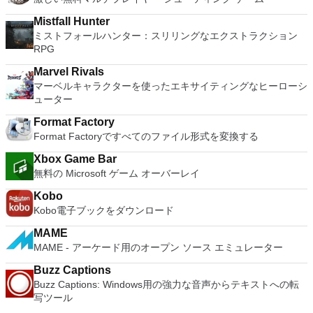
ト。 起動時にアプライアンス情報を取得します。 直感的なホ
all of Windows 10's new features in a safe sandboxed
ームページインターフェイスを介して仮想マシンに簡単にアク
Mistfall Hunter
environment, without the need to install the OS natively.
セスできます。 VMware Playerは、Microsoft Virtual Server仮
ミストフォールハンター：スリリングなエクストラクション
VMware Workstation Pro doesn't just support Microsofts OS,
想マシンまたはMicrosoft Virtual PC仮想マシンもサポートして
RPG
you can also install Linux VMs, including Ubuntu, Red Hat,
います。
Fedora, and lots of other distributions as well. Overall,
Marvel Rivals
Workstation Pro offers high performance, strong reliability,
マーベルキャラクターを使ったエキサイティングなヒーローシ
and cutting edge features that make it stand out from the
ューター
crowd. The full version is a little pricey, but you do get what
you pay for.
Format Factory
Format Factoryですべてのファイル形式を変換する
Xbox Game Bar
無料の Microsoft ゲーム オーバーレイ
Kobo
Kobo電子ブックをダウンロード
MAME
MAME - アーケード用のオープン ソース エミュレーター
Buzz Captions
Buzz Captions: Windows用の強力な音声からテキストへの転
写ツール