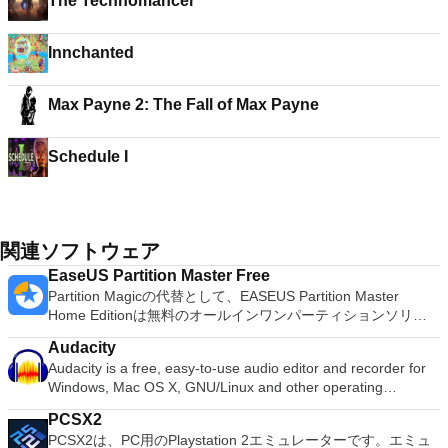
The Technomancer
Innchanted
Max Payne 2: The Fall of Max Payne
Schedule I
関連ソフトウェア
EaseUS Partition Master Free
Partition Magicの代替として、EASEUS Partition Master
Home Editionは無料のオールインワンパーティションソリュ
ーションおよびディスク管理ユーティリティです。パーティシ
Audacity
ョンの拡張（特にシステムドライブ用）、ディスク領域の管
Audacity is a free, easy-to-use audio editor and recorder for
理、MBRおよびGUIDパーティションテーブル（GPT）ディス
Windows, Mac OS X, GNU/Linux and other operating
クのディスク領域不足の問題の解決を可能にします。 パーテ
systems. You can use Audacity to: Record live audio. Convert
ィションのサイズ変更/移動システムドライブを拡張するディ
PCSX2
tapes and records into digital recordings or CDs. Edit Ogg
スクとパーティションをコピーパーティションをマージ分割パ
PCSX2は、PC用のPlaystation 2エミュレーターです。エミュ
Vorbis, MP3, WAV or AIFF sound files. Cut, copy, splice or mix