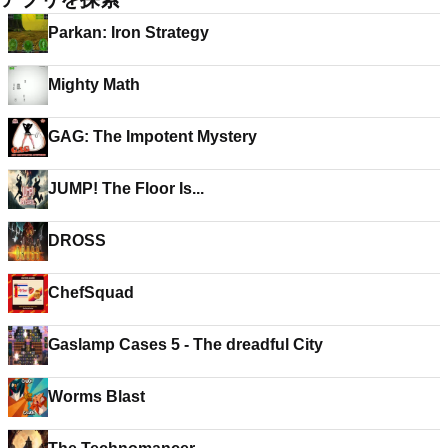
Parkan: Iron Strategy
Mighty Math
GAG: The Impotent Mystery
JUMP! The Floor Is...
DROSS
ChefSquad
Gaslamp Cases 5 - The dreadful City
Worms Blast