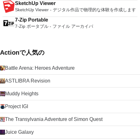
SketchUp Viewer
SketchUp Viewer - デジタル作品で物理的な体験を作成します
7-Zip Portable
7-Zip ポータブル - ファイル アーカイバ
Actionで人気の
Battle Arena: Heroes Adventure
ASTLIBRA Revision
Muddy Heights
Project IGI
The Transylvania Adventure of Simon Quest
Juice Galaxy