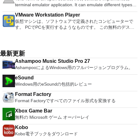
it comes to evaluating a new OS, or new software apps and
It also has some neat tools such as the Watermark in
音楽、ビデオ、写真、録画したテレビ番組をすべて保存して楽
Microsoft Save as PDFまたはXPSアドインは、2007 Microsoft
terminal emulator application. It can emulate different types of
試用の3つのバージョンがあります。 制御する必要のあるマシ
patches, in an isolated and safe virtualized environment. Key
document, and converting PowerPoint to Word document
しめます。 どこでも楽しめる - どこにいても音楽、ビデオ、
Office systemソフトウェアの補足条項であり、2007 Microsoft
computer terminals, from DEC VT100 to DEC VT382, and it
ンごとに、RealVNCのWebサイトにアクセスして、各コンピ
Features include: Powerful 3D Graphics - DirectX 10* and
support. Overall, WPS Office 2016 Free is a good alternative
写真にアクセスできます。
Office systemソフトウェアのライセンス条項の対象となりま
VMware Workstation Player
supports telnet, SSH 1 & 2 and serial port connections. It also
ューターにVNC Connectをダウンロードするだけです。次
OpenGL 3.3 support. VMware Compatibility - Create one; Run
to Microsoft's offering. The Writer program is a versatile word
す。 システム要件：サポートされているオペレーティングシ
仮想マシンは、ソフトウェアで定義されたコンピューターで
has a built-in macro scripting language and some other useful
に、RealVNCアカウントの資格情報を使用して、ローカルマ
anywhere on VMware software. vSphere and vCloud Air
processor; the Presentation program is an easy to use and
ステム。 Windows Server 2003、Windows Vista、Windows
す。 PCでPCを実行するようなものです。 この無料のデスク
plugins. Key features include: Automatically creates logs with
シンでVNC Viewerにサインインします。そこから、コンピュ
Support - Drag and drop VMs between environments.
effective slide show maker that helps you to create impressive
XP Service Pack 2。
トップ仮想化ソフトウェアアプリケーションにより、VMware
unique log names. Supports SSH, standard telnet and serial
ーターを確認して接続できます。 VNC Connectを使用する
Restricted and Encrypted VMs - Protection and performance
multimedia presentations; and the Spreadsheets program is
Workstation、VMware Fusion、VMware Server、または
ports. Supports dec/digital/vt terminal standards. Tera Term is
と、セッションはエンドツーエンドで暗号化されます。アプリ
enhancements. Expiring Virtual Machines - Time-limited
both a flexible and a powerful spreadsheet application.
VMware ESXで作成された仮想マシンを簡単に操作できます。
a useful application, which allows the connection to any
はすぐに各コンピューターをパスワードで保護します。コンピ
virtual machines. Latest Hardware Support - Broadwell and
主な機能は次のとおりです。 1台のPCで複数のオペレーティ
remote Telnet or SSH hosts. It sports a clean and crisp layout
最新更新
ューターへのログインに使用するのと同じユーザー名とパスワ
Haswell CPU support. Enterprise Quality Virtual Machines -
ングシステムを同時に実行します。 インストールや構成の問
that is easy to work with. The application does not take a long
ードを入力するだけです。 WIN 7,8,8.1,10をサポートしま
16 vCPUs, 8TB virtual disks, and 64GB memory. Enhanced
Ashampoo Music Studio Pro 27
題なしに、事前構成された製品の利点を体験してください。
time to wrap your head around and is also very light on
す。 VNC ViewerのMacバージョンをお探しですか？ここから
IPv6 Support - IPv6-to-IPv4 NAT (6to4 and 4to6). Virtual
AshampooによるWindows用のフルバージョンプログラム。
ホストコンピューターと仮想マシン間でデータを共有します。
system resources. So, if you need a free terminal emulator,
ダウンロード
Machine Video Memory - Up to 2GB. Enhanced Connectivity -
32ビットと64ビットの両方の仮想マシンを実行します。 2-
which is easy to master and supports remote Telnet or SSH
USB 3.0, Bluetooth, HD audio, printers, and Skype support.
eSound
way Virtual SMPを活用します。 サードパーティの仮想マシン
host connections then Tera Term is a good choice.
High Resolution Displays - 4K UHD and QHD+ support.
Windows用のeSoundの包括的レビュー
とイメージを使用します。 ホストコンピューターと仮想マシ
VMware Workstation Pro is a perfect choice for those of you
ン間でデータを共有します。 幅広いホストおよびゲストオペ
Format Factory
who are a little skeptical about making the leap over to
レーティングシステムのサポート。 USB 2.0デバイスのサポー
Format Factoryですべてのファイル形式を変換する
Windows 10. By utilizing an app like this, you'll get to try out
ト。 起動時にアプライアンス情報を取得します。 直感的なホ
all of Windows 10's new features in a safe sandboxed
ームページインターフェイスを介して仮想マシンに簡単にアク
Xbox Game Bar
environment, without the need to install the OS natively.
セスできます。 VMware Playerは、Microsoft Virtual Server仮
無料の Microsoft ゲーム オーバーレイ
VMware Workstation Pro doesn't just support Microsofts OS,
想マシンまたはMicrosoft Virtual PC仮想マシンもサポートして
you can also install Linux VMs, including Ubuntu, Red Hat,
Kobo
います。
Fedora, and lots of other distributions as well. Overall,
Kobo電子ブックをダウンロード
Workstation Pro offers high performance, strong reliability,