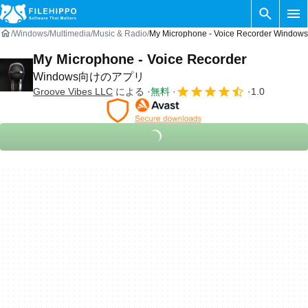
Windows
Multimedia
Music & Radio
My Microphone - Voice Recorder Wi
My Microphone - Voice Recorder
Windows向けのアプリ
Groove Vibes LLC
による
無料
1.0