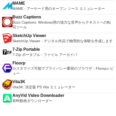
and cutting edge features that make it stand out from the
MAME
crowd. The full version is a little pricey, but you do get what
MAME - アーケード用のオープン ソース エミュレーター
you pay for.
Buzz Captions
Buzz Captions: Windows用の強力な音声からテキストへの転
写ツール
SketchUp Viewer
SketchUp Viewer - デジタル作品で物理的な体験を作成します
7-Zip Portable
7-Zip ポータブル - ファイル アーカイバ
Floorp
カスタマイズ可能でプライバシー重視のブラウザ：Floorpレビ
ュー
Vita3K
Vita3K: 決定版 PS Vita エミュレーター
AnyVid Video Downloader
有料動画ダウンローダー