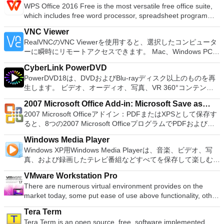
ーターを使用すると、PS2コントローラーを使用して、本物の
WPS Office 2016 Free is the most versatile free office suite,
ISOからUSBインストールメディアを作成する必要がある場
プレイステーション体験をシミュレートできます。このアプリ
which includes free word processor, spreadsheet program
合。 OSがインストールされていないシステムで作業する必要
ケーションでは、ディスクからゲームを直接実行することも、
and presentation maker. With these three programs you will
がある場合。 BIOSまたはその他のファームウェアをDOSから
ハードドライブからISOイメージとして実行することもできま
VNC Viewer
easily be able to deal with any office related tasks. WPS
フラッシュする必要がある場合。 低レベルのユーティリティ
す。 主な機能は次のとおりです。 Savestates：ボタンを1つ
RealVNCのVNC Viewerを使用すると、選択したコンピュータ
Office 2016 Free has multiple language support for English,
を実行する必要がある場合。 Rufusは次の* ISOで動作しま
押すだけで、ゲームの現在の「状態」を保存できます。 無制
ーに瞬時にリモートアクセスできます。 Mac、Windows PC、
French, German, Spanish, Portuguese,Russian and Polish
す：Arch Linux、Archbang、BartPE / pebuilder、CentOS、
限のメモリーカード：好きなだけメモリーカードを保存でき、
またはLinuxマシン、世界中のどこからでも。 VNC Viewerを
languages. To switch between languages requires only a
Damn Small Linux、Fedora、FreeDOS、Gentoo、
8MBから64MBまでの単一の物理カードに制限されなくなりま
CyberLink PowerDVD
使用すると、コンピューターのデスクトップを表示したり、コ
single click! Despite being a free suite, WPS Office comes
gNewSense、Hiren&#39;s Boot CD、LiveXP、Knoppix、
した。 高解像度グラフィックス：PCSX2を使用すると、
PowerDVD18は、DVDおよびBlu-rayディスク以上のものを再
ンピューターの前に直接座っているかのようにマウスとキーボ
with many innovative features, such as the paragraph
Kubuntu、Linux Mint、NT Password Registry Editor、
1080pまたは4K HDでゲームをプレイできます。 全体とし
生します。 ビデオ、オーディオ、写真、VR 360°コンテン
ードを制御したりできます。 VNC Viewerは、インストールと
adjustment tool and multiple tabbed feature. It also has a PDF
OpenSUSE、Parted Magic、Slackware、Tails、Trinity
て、PCSX2 PS2エミュレーターの機能は優れています。 PS2
ツ、さらにはYouTubeやVimeoにとっても、PowerDVD18は重
使用が簡単です。制御したいデバイスでインストーラーを実行
converter, spell check and word count feature. WPS Office
Rescue Kit、Ubuntu、Ultimate Boot CD、Windows XP（SP2
2007 Microsoft Office Add-in: Microsoft Save as
ゲームを高い精度でエミュレートでき、Windowsとエミュレ
要なエンターテイメントの仲間です。 Ultra HD HDR TVとサ
し、指示に従ってください。オプションで、Windowsでのリ
2016 Personal Edition supports switching language UI,File
以降）、Windows Server 2003 R2、Windows Vista、
2007 Microsoft Officeアドイン：PDFまたはXPSとして保存す
ーターを切り替えることができます。欠点は、高速ゲームに苦
PDF or XPS
ラウンドサウンドシステムの可能性を解き放ち、360°ビデオ
モート展開に使用可能なMSIがあります。デスクトッププラッ
Roaming and Docer online templates. Key features include:
Windows 7、Windows 8。 *このリストは完全ではありませ
ると、8つの2007 Microsoft OfficeプログラムでPDFおよび
労し、時々フリーズまたはクラッシュすることです。* PCSX2
の増え続けるコレクションへのアクセスで仮想世界に没頭する
トフォームにVNC Viewerをインストールする権限がない場合
Writer Efficient word processor. Presentation Multimedia
ん。 サポートされている言語は次のとおりです。インドネシ
XPS形式にエクスポートして保存できます。このツールを使用
を使用するには、コンソールから抽出できるPlaystation 2
か、PCまたはラップトップでの比類のない再生サポートと独
は、スタンドアロンオプションを選択する必要があります。
presentations creator. Spreadsheets Powerful tool for data
Windows Media Player
ア語、マレーシア語、セシュティナ、ダンスク、ドイツ語、英
すると、これらのプログラムのサブセットでPDF形式および
BIOSが必要です。
自の強化により、どこにいても簡単にリラックスできます。
主な機能は次のとおりです。 クラウドサービスを介してVNC
processing and analysis. 100% compatible with MS Office
Windows XP用Windows Media Playerは、音楽、ビデオ、写
語、スペイン語、フランス語、フルバツキー、イタリア語、ラ
XPS形式の電子メール添付ファイルとして送信することもでき
新機能は次のとおりです。 4K DHR向けに最適化 Ultra HD
Connectを実行しているコンピューターに接続します。 Apple
document file types (.docx, .pptx, .xlsx, etc.). Thousands of
真、および録画したテレビ番組などすべてを保存して楽しむ最
トヴィエシュ、リエトゥビウ、マジャール、オランダ、ノルス
ます（特定の機能はプログラムによって異なります）。 この
Blu-ray、4K、HEVC / H.265およびHDR10コンテンツをサポー
Screen Sharing（ARD）などのサードパーティ製のVNC互換
free document templates. Built-in PDF reader. Mobile device
適な機能を搭載しています。 再生、表示、外出先で楽しむた
ク、ポルスキ、ポルトガル、ポルトガル、スロヴェンスキー、
ダウンロードは、次のOfficeプログラムで動作します。
ト全画面モードで21：9モニターで2.35：1の映画を見る常時
ソフトウェアを実行しているコンピューターに直接接続しま
VMware Workstation Pro
support (iOS and Android). WPS Cloud Storage included.
めのポータブル デバイスとの同期、さらには家中のデバイス
スロベンツキー、スロヴェンスキーSrpski、Suomi、
Microsoft Office Access 2007。 Microsoft Office Excel 2007。
オンのミニビューでYouTubeライブを見る YouTubeおよび
す。 各デバイスでVNC Viewerにサインインして、すべてのデ
There are numerous virtual environment provides on the
Although it is a free suite, WPS Office 2016 Free comes with
との共有も、すべて1か所で行えます。 シンプルなデザイン -
Svenska、Türkçe。
Microsoft Office InfoPath 2007。 Microsoft Office OneNote
Vimeoで4K HDRおよび360ビデオを再生 VRエクスペリエンス
バイス間の接続をバックアップおよび同期します。 仮想キー
market today, some put ease of use above functionality, other
many innovative features, including a useful a paragraph
まったく新しい外観でデジタル エンターテイメントを楽しめ
2007。 Microsoft Office PowerPoint 2007。 Microsoft Office
の向上：Microsoft Mixed Realityヘッドセット、HTC、VIVE、
ボードの上のスクロールバーには、Command / Windowsなど
place integration above stability. VMware Workstation Pro is
adjustment tool int he Writer program. It has an Office to PDF
ます。 大好きな音楽をより多く - デジタル音楽体験がさらに
Publisher 2007。 Microsoft Office Visio 2007。 Microsoft
およびOculus Riftをサポート Fire TVとキャストのサポート
Tera Term
の高度なキーが含まれています。 Bluetoothキーボードのサポ
the easiest to use, the fastest and the most reliable app when
converter, automatic spell checking and word count features.
楽しくなります。 エンターテイメントをすべて1つの場所に -
Office Word 2007。 2007 Microsoft Officeプログラムのこの
注：これは商用トライアルです。
Tera Term is an open source, free, software implemented,
ート。 VNC Connectサブスクリプションには、無料、有料、