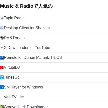
Music & Radioで人気の
Tapin Radio
Desktop Client for Shazam
DVB Dream
X Downloader for YouTube
Remote for Denon Marantz HEOS
VirtualDJ
TunesGo
SMPlayer for Windows
Veo TV Lite
Grooveshark Downloader