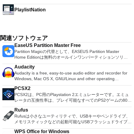
PlaylistNation
関連ソフトウェア
EaseUS Partition Master Free
Partition Magicの代替として、EASEUS Partition Master
Home Editionは無料のオールインワンパーティションソリュ
ーションおよびディスク管理ユーティリティです。パーティシ
Audacity
ョンの拡張（特にシステムドライブ用）、ディスク領域の管
Audacity is a free, easy-to-use audio editor and recorder for
理、MBRおよびGUIDパーティションテーブル（GPT）ディス
Windows, Mac OS X, GNU/Linux and other operating
クのディスク領域不足の問題の解決を可能にします。 パーテ
systems. You can use Audacity to: Record live audio. Convert
ィションのサイズ変更/移動システムドライブを拡張するディ
PCSX2
tapes and records into digital recordings or CDs. Edit Ogg
スクとパーティションをコピーパーティションをマージ分割パ
PCSX2は、PC用のPlaystation 2エミュレーターです。エミュ
Vorbis, MP3, WAV or AIFF sound files. Cut, copy, splice or mix
ーティション空き領域を再分配するダイナミックディスクの変
レータの互換性率は、プレイ可能なすべてのPS2ゲームの80％
sounds together. Change the speed or pitch of a recording.
換パーティションを回復する
以上を誇っています。かなり強力なコンピューターを所有して
Add new effects with LADSPA plug-ins. And more!
Rufus
いる場合、PCSX2は優れたエミュレーターです。また、この
Rufusは小さなユーティリティで、USBキーやペンドライブ、
アプリケーションはローエンドコンピューターのサポートも提
メモリスティックなどの起動可能なUSBフラッシュドライブを
供するため、Playstation 2コンソールのすべての所有者は、
フォーマットおよび作成できます。 Rufusは、次のシナリオで
PCで動作するゲームを見ることができます。 PCSX2エミュレ
WPS Office for Windows
役立ちます。 Windows、Linux、およびUEFI用の起動可能な