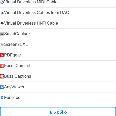
Virtual Driverless MIDI Cables
Virtual Driverless Cables from DAC
Virtual Driverless Hi-Fi Cable
SmartCapture
Screen2EXE
PDFgear
FocusCommit
Buzz Captions
AnyViewer
FoneTool
もっと見る