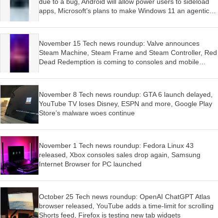
due to a bug, Android will allow power users to sideload
apps, Microsoft’s plans to make Windows 11 an agentic
OS have begun
November 15 Tech news roundup: Valve announces
Steam Machine, Steam Frame and Steam Controller, Red
Dead Redemption is coming to consoles and mobile
devices, Firefox wants AI features to be optional
November 8 Tech news roundup: GTA 6 launch delayed,
YouTube TV loses Disney, ESPN and more, Google Play
Store’s malware woes continue
November 1 Tech news roundup: Fedora Linux 43
released, Xbox consoles sales drop again, Samsung
Internet Browser for PC launched
October 25 Tech news roundup: OpenAI ChatGPT Atlas
browser released, YouTube adds a time-limit for scrolling
Shorts feed, Firefox is testing new tab widgets