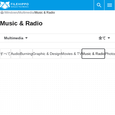
Windows
Multimedia
Music & Radio
Music & Radio
Multimedia
全て
すべて
Audio
Burning
Graphic & Design
Movies & TV
Music & Radio
Photo