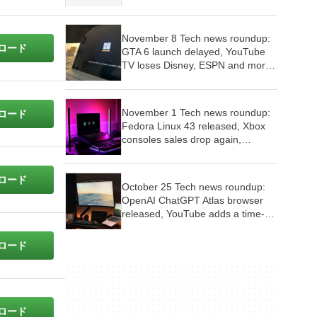
Controller, Red Dead Redemption
is coming to consoles and mobile
devices, Firefox wants AI features
November 8 Tech news roundup:
to be optional
ロード
GTA 6 launch delayed, YouTube
TV loses Disney, ESPN and more,
Google Play Store’s malware woes
continue
November 1 Tech news roundup:
ロード
Fedora Linux 43 released, Xbox
consoles sales drop again,
Samsung Internet Browser for PC
launched
ロード
October 25 Tech news roundup:
OpenAI ChatGPT Atlas browser
released, YouTube adds a time-
limit for scrolling Shorts feed,
Firefox is testing new tab widgets
ロード
ロード