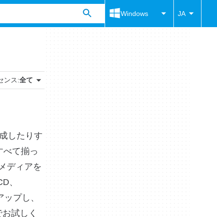
Windows
JA
センス:
全て
作成したりす
すべて揃っ
メディアを
CD、
アップし、
でお試しく