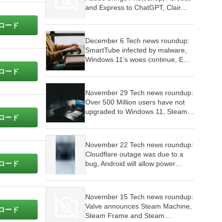
and Express to ChatGPT, Clair
Obscur wins 9 awards at The
ロード
Game Awards, Skyrim launched
for Switch 2
December 6 Tech news roundup:
SmartTube infected by malware,
Windows 11’s woes continue, EU
investigates WhatsApp’s AI policy
ロード
November 29 Tech news roundup:
Over 500 Million users have not
upgraded to Windows 11, Steam
ロード
Machine will cost as much as a
PC,
November 22 Tech news roundup:
Cloudflare outage was due to a
bug, Android will allow power
ロード
users to sideload apps, Microsoft’s
plans to make Windows 11 an
agentic OS have begun
November 15 Tech news roundup:
Valve announces Steam Machine,
ロード
Steam Frame and Steam