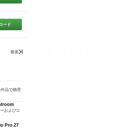
ロード
最後
ジタル作品で物理
htroom
ターおよびエ
o Pro 27