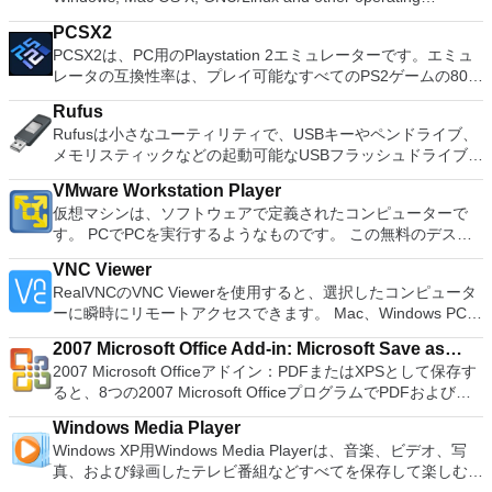
French, German, Spanish, Portuguese,Russian and Polish
換パーティションを回復する
systems. You can use Audacity to: Record live audio. Convert
languages. To switch between languages requires only a
PCSX2
tapes and records into digital recordings or CDs. Edit Ogg
single click! Despite being a free suite, WPS Office comes
PCSX2は、PC用のPlaystation 2エミュレーターです。エミュ
Vorbis, MP3, WAV or AIFF sound files. Cut, copy, splice or mix
with many innovative features, such as the paragraph
レータの互換性率は、プレイ可能なすべてのPS2ゲームの80％
sounds together. Change the speed or pitch of a recording.
adjustment tool and multiple tabbed feature. It also has a PDF
以上を誇っています。かなり強力なコンピューターを所有して
Add new effects with LADSPA plug-ins. And more!
converter, spell check and word count feature. WPS Office
Rufus
いる場合、PCSX2は優れたエミュレーターです。また、この
2016 Personal Edition supports switching language UI,File
Rufusは小さなユーティリティで、USBキーやペンドライブ、
アプリケーションはローエンドコンピューターのサポートも提
Roaming and Docer online templates. Key features include:
メモリスティックなどの起動可能なUSBフラッシュドライブを
供するため、Playstation 2コンソールのすべての所有者は、
Writer Efficient word processor. Presentation Multimedia
フォーマットおよび作成できます。 Rufusは、次のシナリオで
PCで動作するゲームを見ることができます。 PCSX2エミュレ
presentations creator. Spreadsheets Powerful tool for data
VMware Workstation Player
役立ちます。 Windows、Linux、およびUEFI用の起動可能な
ーターを使用すると、PS2コントローラーを使用して、本物の
processing and analysis. 100% compatible with MS Office
仮想マシンは、ソフトウェアで定義されたコンピューターで
ISOからUSBインストールメディアを作成する必要がある場
プレイステーション体験をシミュレートできます。このアプリ
document file types (.docx, .pptx, .xlsx, etc.). Thousands of
す。 PCでPCを実行するようなものです。 この無料のデスク
合。 OSがインストールされていないシステムで作業する必要
ケーションでは、ディスクからゲームを直接実行することも、
free document templates. Built-in PDF reader. Mobile device
トップ仮想化ソフトウェアアプリケーションにより、VMware
がある場合。 BIOSまたはその他のファームウェアをDOSから
ハードドライブからISOイメージとして実行することもできま
VNC Viewer
support (iOS and Android). WPS Cloud Storage included.
Workstation、VMware Fusion、VMware Server、または
フラッシュする必要がある場合。 低レベルのユーティリティ
す。 主な機能は次のとおりです。 Savestates：ボタンを1つ
RealVNCのVNC Viewerを使用すると、選択したコンピュータ
Although it is a free suite, WPS Office 2016 Free comes with
VMware ESXで作成された仮想マシンを簡単に操作できます。
を実行する必要がある場合。 Rufusは次の* ISOで動作しま
押すだけで、ゲームの現在の「状態」を保存できます。 無制
ーに瞬時にリモートアクセスできます。 Mac、Windows PC、
many innovative features, including a useful a paragraph
主な機能は次のとおりです。 1台のPCで複数のオペレーティ
す：Arch Linux、Archbang、BartPE / pebuilder、CentOS、
限のメモリーカード：好きなだけメモリーカードを保存でき、
またはLinuxマシン、世界中のどこからでも。 VNC Viewerを
adjustment tool int he Writer program. It has an Office to PDF
ングシステムを同時に実行します。 インストールや構成の問
Damn Small Linux、Fedora、FreeDOS、Gentoo、
8MBから64MBまでの単一の物理カードに制限されなくなりま
2007 Microsoft Office Add-in: Microsoft Save as
使用すると、コンピューターのデスクトップを表示したり、コ
converter, automatic spell checking and word count features.
題なしに、事前構成された製品の利点を体験してください。
gNewSense、Hiren&#39;s Boot CD、LiveXP、Knoppix、
した。 高解像度グラフィックス：PCSX2を使用すると、
2007 Microsoft Officeアドイン：PDFまたはXPSとして保存す
PDF or XPS
ンピューターの前に直接座っているかのようにマウスとキーボ
It also has some neat tools such as the Watermark in
ホストコンピューターと仮想マシン間でデータを共有します。
Kubuntu、Linux Mint、NT Password Registry Editor、
1080pまたは4K HDでゲームをプレイできます。 全体とし
ると、8つの2007 Microsoft OfficeプログラムでPDFおよび
ードを制御したりできます。 VNC Viewerは、インストールと
document, and converting PowerPoint to Word document
32ビットと64ビットの両方の仮想マシンを実行します。 2-
OpenSUSE、Parted Magic、Slackware、Tails、Trinity
て、PCSX2 PS2エミュレーターの機能は優れています。 PS2
XPS形式にエクスポートして保存できます。このツールを使用
使用が簡単です。制御したいデバイスでインストーラーを実行
support. Overall, WPS Office 2016 Free is a good alternative
way Virtual SMPを活用します。 サードパーティの仮想マシン
Rescue Kit、Ubuntu、Ultimate Boot CD、Windows XP（SP2
Windows Media Player
ゲームを高い精度でエミュレートでき、Windowsとエミュレ
すると、これらのプログラムのサブセットでPDF形式および
し、指示に従ってください。オプションで、Windowsでのリ
to Microsoft's offering. The Writer program is a versatile word
とイメージを使用します。 ホストコンピューターと仮想マシ
以降）、Windows Server 2003 R2、Windows Vista、
Windows XP用Windows Media Playerは、音楽、ビデオ、写
ーターを切り替えることができます。欠点は、高速ゲームに苦
XPS形式の電子メール添付ファイルとして送信することもでき
モート展開に使用可能なMSIがあります。デスクトッププラッ
processor; the Presentation program is an easy to use and
ン間でデータを共有します。 幅広いホストおよびゲストオペ
Windows 7、Windows 8。 *このリストは完全ではありませ
真、および録画したテレビ番組などすべてを保存して楽しむ最
労し、時々フリーズまたはクラッシュすることです。* PCSX2
ます（特定の機能はプログラムによって異なります）。 この
トフォームにVNC Viewerをインストールする権限がない場合
effective slide show maker that helps you to create impressive
レーティングシステムのサポート。 USB 2.0デバイスのサポー
ん。 サポートされている言語は次のとおりです。インドネシ