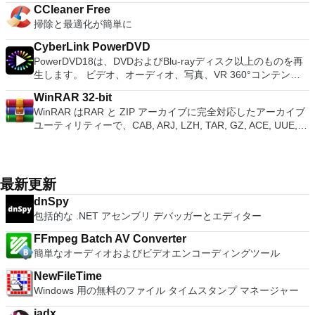
適な機能を搭載しています。 再生、表示、外出先で楽しむた
を使用するには、コンソールから抽出できるPlaystation 2
ダウンロードは、次のOfficeプログラムで動作します。
は、スタンドアロンオプションを選択する必要があります。
multimedia presentations; and the Spreadsheets program is
ト。 起動時にアプライアンス情報を取得します。 直感的なホ
CCleaner Free
ア語、マレーシア語、セシュティナ、ダンスク、ドイツ語、英
めのポータブル デバイスとの同期、さらには家中のデバイス
BIOSが必要です。
Microsoft Office Access 2007。 Microsoft Office Excel 2007。
主な機能は次のとおりです。 クラウドサービスを介してVNC
both a flexible and a powerful spreadsheet application.
ームページインターフェイスを介して仮想マシンに簡単にアク
掃除と最適化が簡単に
語、スペイン語、フランス語、フルバツキー、イタリア語、ラ
との共有も、すべて1か所で行えます。 シンプルなデザイン -
Microsoft Office InfoPath 2007。 Microsoft Office OneNote
Connectを実行しているコンピューターに接続します。 Apple
セスできます。 VMware Playerは、Microsoft Virtual Server仮
トヴィエシュ、リエトゥビウ、マジャール、オランダ、ノルス
まったく新しい外観でデジタル エンターテイメントを楽しめ
2007。 Microsoft Office PowerPoint 2007。 Microsoft Office
Screen Sharing（ARD）などのサードパーティ製のVNC互換
CyberLink PowerDVD
想マシンまたはMicrosoft Virtual PC仮想マシンもサポートして
ク、ポルスキ、ポルトガル、ポルトガル、スロヴェンスキー、
ます。 大好きな音楽をより多く - デジタル音楽体験がさらに
Publisher 2007。 Microsoft Office Visio 2007。 Microsoft
ソフトウェアを実行しているコンピューターに直接接続しま
PowerDVD18は、DVDおよびBlu-rayディスク以上のものを再
います。
スロベンツキー、スロヴェンスキーSrpski、Suomi、
楽しくなります。 エンターテイメントをすべて1つの場所に -
Office Word 2007。 2007 Microsoft Officeプログラムのこの
す。 各デバイスでVNC Viewerにサインインして、すべてのデ
生します。 ビデオ、オーディオ、写真、VR 360°コンテン
Svenska、Türkçe。
音楽、ビデオ、写真、録画したテレビ番組をすべて保存して楽
Microsoft Save as PDFまたはXPSアドインは、2007 Microsoft
バイス間の接続をバックアップおよび同期します。 仮想キー
ツ、さらにはYouTubeやVimeoにとっても、PowerDVD18は重
しめます。 どこでも楽しめる - どこにいても音楽、ビデオ、
Office systemソフトウェアの補足条項であり、2007 Microsoft
WinRAR 32-bit
ボードの上のスクロールバーには、Command / Windowsなど
要なエンターテイメントの仲間です。 Ultra HD HDR TVとサ
写真にアクセスできます。
Office systemソフトウェアのライセンス条項の対象となりま
WinRAR はRAR と ZIP アーカイブに完全対応したアーカイブ
の高度なキーが含まれています。 Bluetoothキーボードのサポ
ラウンドサウンドシステムの可能性を解き放ち、360°ビデオ
す。 システム要件：サポートされているオペレーティングシ
ユーティリティーで、CAB, ARJ, LZH, TAR, GZ, ACE, UUE,
ート。 VNC Connectサブスクリプションには、無料、有料、
の増え続けるコレクションへのアクセスで仮想世界に没頭する
ステム。 Windows Server 2003、Windows Vista、Windows
BZ2, JAR, ISO, 7Z, Z のアーカイブを解凍する事ができます。
試用の3つのバージョンがあります。 制御する必要のあるマシ
か、PCまたはラップトップでの比類のない再生サポートと独
XP Service Pack 2。
他のソフトに比べ小容量のアーカイブを作成するので、これに
ンごとに、RealVNCのWebサイトにアクセスして、各コンピ
自の強化により、どこにいても簡単にリラックスできます。
よりディスクスペースを確保する事ができ、送信コストの削減
ューターにVNC Connectをダウンロードするだけです。次
新機能は次のとおりです。 4K DHR向けに最適化 Ultra HD
にもなります。 WinRAR はマウスやメニュー、コマンドライ
に、RealVNCアカウントの資格情報を使用して、ローカルマ
Blu-ray、4K、HEVC / H.265およびHDR10コンテンツをサポー
最新更新
ンインターフェースを利用した対話型グラフィックインターフ
シンでVNC Viewerにサインインします。そこから、コンピュ
ト全画面モードで21：9モニターで2.35：1の映画を見る常時
dnSpy
ェースを提供します。WinRAR は単純な質問応答のプロセス
ーターを確認して接続できます。 VNC Connectを使用する
オンのミニビューでYouTubeライブを見る YouTubeおよび
包括的な .NET アセンブリ デバッガーとエディター
で基本的なアーカイブ機能に即時アクセスできる特別
と、セッションはエンドツーエンドで暗号化されます。アプリ
Vimeoで4K HDRおよび360ビデオを再生 VRエクスペリエンス
な"Wizard"モードを採用することにより、他のアーカイブソフ
はすぐに各コンピューターをパスワードで保護します。コンピ
の向上：Microsoft Mixed Realityヘッドセット、HTC、VIVE、
FFmpeg Batch AV Converter
トに比べ使用が簡単になりました。 WinRAR は１２８ビット
ューターへのログインに使用するのと同じユーザー名とパスワ
およびOculus Riftをサポート Fire TVとキャストのサポート
簡単なオーディオおよびビデオエンコーディングツール
キーのAES (Advanced Encryption Standard)でアーカイブを暗
ードを入力するだけです。 WIN 7,8,8.1,10をサポートしま
注：これは商用トライアルです。
号化するので安心に使用でき、８兆５千８９０億ギガバイトま
す。 VNC ViewerのMacバージョンをお探しですか？ここから
NewFileTime
でのファイルやアーカイブに対応します。WinRARでは自己解
ダウンロード
Windows 用の無料のファイル タイムスタンプ マネージャー
凍アーカイブやマルチボリュームアーカイブの作成もでき、リ
カバリー記録とリカバリー容量により物理的に損傷したアーカ
jadx