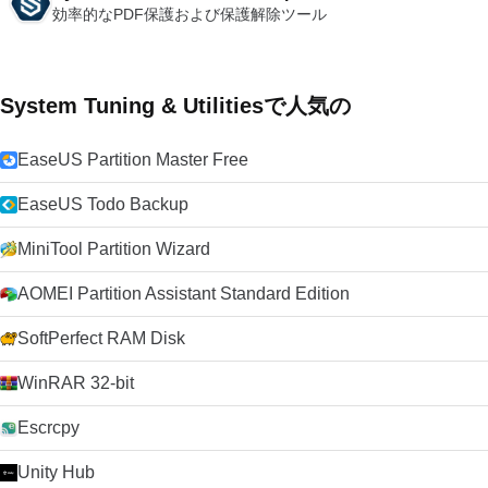
効率的なPDF保護および保護解除ツール
System Tuning & Utilitiesで人気の
EaseUS Partition Master Free
EaseUS Todo Backup
MiniTool Partition Wizard
AOMEI Partition Assistant Standard Edition
SoftPerfect RAM Disk
WinRAR 32-bit
Escrcpy
Unity Hub