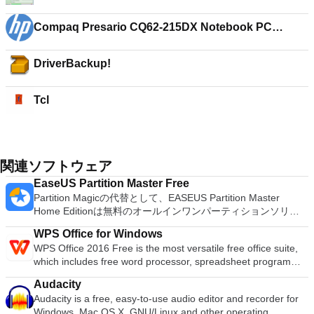
Compaq Presario CQ62-215DX Notebook PC
drivers
DriverBackup!
Tcl
関連ソフトウェア
EaseUS Partition Master Free
Partition Magicの代替として、EASEUS Partition Master
Home Editionは無料のオールインワンパーティションソリュ
ーションおよびディスク管理ユーティリティです。パーティシ
WPS Office for Windows
ョンの拡張（特にシステムドライブ用）、ディスク領域の管
WPS Office 2016 Free is the most versatile free office suite,
理、MBRおよびGUIDパーティションテーブル（GPT）ディス
which includes free word processor, spreadsheet program
クのディスク領域不足の問題の解決を可能にします。 パーテ
and presentation maker. With these three programs you will
ィションのサイズ変更/移動システムドライブを拡張するディ
Audacity
easily be able to deal with any office related tasks. WPS
スクとパーティションをコピーパーティションをマージ分割パ
Audacity is a free, easy-to-use audio editor and recorder for
Office 2016 Free has multiple language support for English,
ーティション空き領域を再分配するダイナミックディスクの変
Windows, Mac OS X, GNU/Linux and other operating