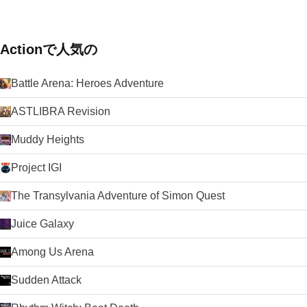
Actionで人気の
Battle Arena: Heroes Adventure
ASTLIBRA Revision
Muddy Heights
Project IGI
The Transylvania Adventure of Simon Quest
Juice Galaxy
Among Us Arena
Sudden Attack