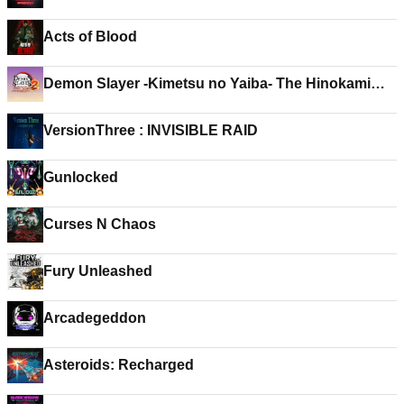
Acts of Blood
Demon Slayer -Kimetsu no Yaiba- The Hinokami
Chronicles 2
VersionThree : INVISIBLE RAID
Gunlocked
Curses N Chaos
Fury Unleashed
Arcadegeddon
Asteroids: Recharged