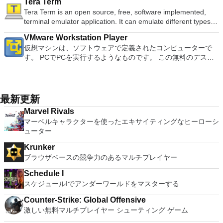
およびOculus Riftをサポート Fire TVとキャストのサポート
Tera Term
の高度なキーが含まれています。 Bluetoothキーボードのサポ
ーパーファミコンニンテンドーゲームシステム用に設計された
converter, automatic spell checking and word count features.
楽しくなります。 エンターテイメントをすべて1つの場所に -
Office Word 2007。 2007 Microsoft Officeプログラムのこの
注：これは商用トライアルです。
Tera Term is an open source, free, software implemented,
ート。 VNC Connectサブスクリプションには、無料、有料、
ほとんどのゲームをプレイできます。あなたが知らないなら、
It also has some neat tools such as the Watermark in
音楽、ビデオ、写真、録画したテレビ番組をすべて保存して楽
Microsoft Save as PDFまたはXPSアドインは、2007 Microsoft
terminal emulator application. It can emulate different types of
試用の3つのバージョンがあります。 制御する必要のあるマシ
SNESは16ビットのビデオゲーム機であり、世界中で5000万
document, and converting PowerPoint to Word document
しめます。 どこでも楽しめる - どこにいても音楽、ビデオ、
Office systemソフトウェアの補足条項であり、2007 Microsoft
computer terminals, from DEC VT100 to DEC VT382, and it
ンごとに、RealVNCのWebサイトにアクセスして、各コンピ
台を販売し、ゲームをプレイするのは非常に楽しかったです！
support. Overall, WPS Office 2016 Free is a good alternative
写真にアクセスできます。
Office systemソフトウェアのライセンス条項の対象となりま
VMware Workstation Player
supports telnet, SSH 1 & 2 and serial port connections. It also
ューターにVNC Connectをダウンロードするだけです。次
Snes9xは、元のSNESのファンに最適です。SNESは、過去の
to Microsoft's offering. The Writer program is a versatile word
す。 システム要件：サポートされているオペレーティングシ
仮想マシンは、ソフトウェアで定義されたコンピューターで
has a built-in macro scripting language and some other useful
に、RealVNCアカウントの資格情報を使用して、ローカルマ
ゲームの勝利を今でも再現できます。 Snes9xはC ++でコーデ
processor; the Presentation program is an easy to use and
ステム。 Windows Server 2003、Windows Vista、Windows
す。 PCでPCを実行するようなものです。 この無料のデスク
plugins. Key features include: Automatically creates logs with
シンでVNC Viewerにサインインします。そこから、コンピュ
ィングされており、i386 LinuxおよびWindowsポートに3つの
effective slide show maker that helps you to create impressive
XP Service Pack 2。
トップ仮想化ソフトウェアアプリケーションにより、VMware
unique log names. Supports SSH, standard telnet and serial
ーターを確認して接続できます。 VNC Connectを使用する
アセンブラーCPUエミュレーションコアがあります。 全体と
multimedia presentations; and the Spreadsheets program is
Workstation、VMware Fusion、VMware Server、または
ports. Supports dec/digital/vt terminal standards. Tera Term is
と、セッションはエンドツーエンドで暗号化されます。アプリ
して、Snes9xには多くの構成可能なオプションがあります。
both a flexible and a powerful spreadsheet application.
VMware ESXで作成された仮想マシンを簡単に操作できます。
a useful application, which allows the connection to any
はすぐに各コンピューターをパスワードで保護します。コンピ
サウンドを変更したり、フルスクリーンで再生したり、SNES
主な機能は次のとおりです。 1台のPCで複数のオペレーティ
remote Telnet or SSH hosts. It sports a clean and crisp layout
最新更新
ューターへのログインに使用するのと同じユーザー名とパスワ
マウスやSNESジョイパッドなどのゲーム入力デバイスを変更
ングシステムを同時に実行します。 インストールや構成の問
that is easy to work with. The application does not take a long
ードを入力するだけです。 WIN 7,8,8.1,10をサポートしま
したりできます。このアプリケーションには、チートに対する
Marvel Rivals
題なしに、事前構成された製品の利点を体験してください。
time to wrap your head around and is also very light on
す。 VNC ViewerのMacバージョンをお探しですか？ここから
アクションリプレイのサポートと、新しいチートをオンライン
マーベルキャラクターを使ったエキサイティングなヒーローシ
ホストコンピューターと仮想マシン間でデータを共有します。
system resources. So, if you need a free terminal emulator,
ダウンロード
で検索する機能もあります。グラフィックは鮮明な方法でエミ
ューター
32ビットと64ビットの両方の仮想マシンを実行します。 2-
which is easy to master and supports remote Telnet or SSH
ュレートされ、エミュレーターの全体的な感触は良好です。
way Virtual SMPを活用します。 サードパーティの仮想マシン
host connections then Tera Term is a good choice.
ROMカートリッジで利用可能なSNESゲームをプレイするに
Krunker
とイメージを使用します。 ホストコンピューターと仮想マシ
は、ROMまたはROMイメージが必要です。注：Snes9xアプ
ブラウザベースの競争力のあるマルチプレイヤー
ン間でデータを共有します。 幅広いホストおよびゲストオペ
リケーションはゲームファイルを提供しません。
レーティングシステムのサポート。 USB 2.0デバイスのサポー
Schedule I
ト。 起動時にアプライアンス情報を取得します。 直感的なホ
スケジュールIでアンダーワールドをマスターする
ームページインターフェイスを介して仮想マシンに簡単にアク
セスできます。 VMware Playerは、Microsoft Virtual Server仮
Counter-Strike: Global Offensive
想マシンまたはMicrosoft Virtual PC仮想マシンもサポートして
激しい無料マルチプレイヤー シューティング ゲーム
います。