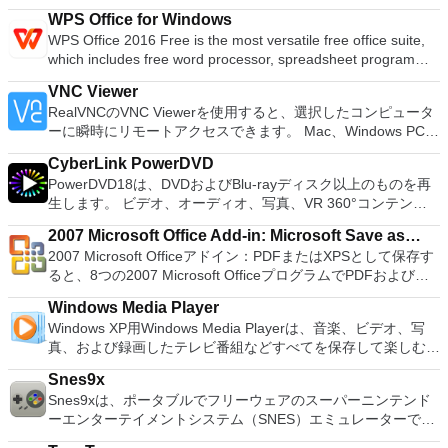
以上を誇っています。かなり強力なコンピューターを所有して
がある場合。 BIOSまたはその他のファームウェアをDOSから
WPS Office for Windows
いる場合、PCSX2は優れたエミュレーターです。また、この
フラッシュする必要がある場合。 低レベルのユーティリティ
WPS Office 2016 Free is the most versatile free office suite,
アプリケーションはローエンドコンピューターのサポートも提
を実行する必要がある場合。 Rufusは次の* ISOで動作しま
which includes free word processor, spreadsheet program
供するため、Playstation 2コンソールのすべての所有者は、
す：Arch Linux、Archbang、BartPE / pebuilder、CentOS、
and presentation maker. With these three programs you will
PCで動作するゲームを見ることができます。 PCSX2エミュレ
Damn Small Linux、Fedora、FreeDOS、Gentoo、
VNC Viewer
easily be able to deal with any office related tasks. WPS
ーターを使用すると、PS2コントローラーを使用して、本物の
gNewSense、Hiren&#39;s Boot CD、LiveXP、Knoppix、
RealVNCのVNC Viewerを使用すると、選択したコンピュータ
Office 2016 Free has multiple language support for English,
プレイステーション体験をシミュレートできます。このアプリ
Kubuntu、Linux Mint、NT Password Registry Editor、
ーに瞬時にリモートアクセスできます。 Mac、Windows PC、
French, German, Spanish, Portuguese,Russian and Polish
ケーションでは、ディスクからゲームを直接実行することも、
OpenSUSE、Parted Magic、Slackware、Tails、Trinity
またはLinuxマシン、世界中のどこからでも。 VNC Viewerを
languages. To switch between languages requires only a
ハードドライブからISOイメージとして実行することもできま
Rescue Kit、Ubuntu、Ultimate Boot CD、Windows XP（SP2
CyberLink PowerDVD
使用すると、コンピューターのデスクトップを表示したり、コ
single click! Despite being a free suite, WPS Office comes
す。 主な機能は次のとおりです。 Savestates：ボタンを1つ
以降）、Windows Server 2003 R2、Windows Vista、
PowerDVD18は、DVDおよびBlu-rayディスク以上のものを再
ンピューターの前に直接座っているかのようにマウスとキーボ
with many innovative features, such as the paragraph
押すだけで、ゲームの現在の「状態」を保存できます。 無制
Windows 7、Windows 8。 *このリストは完全ではありませ
生します。 ビデオ、オーディオ、写真、VR 360°コンテン
ードを制御したりできます。 VNC Viewerは、インストールと
adjustment tool and multiple tabbed feature. It also has a PDF
限のメモリーカード：好きなだけメモリーカードを保存でき、
ん。 サポートされている言語は次のとおりです。インドネシ
ツ、さらにはYouTubeやVimeoにとっても、PowerDVD18は重
使用が簡単です。制御したいデバイスでインストーラーを実行
converter, spell check and word count feature. WPS Office
8MBから64MBまでの単一の物理カードに制限されなくなりま
2007 Microsoft Office Add-in: Microsoft Save as
ア語、マレーシア語、セシュティナ、ダンスク、ドイツ語、英
要なエンターテイメントの仲間です。 Ultra HD HDR TVとサ
し、指示に従ってください。オプションで、Windowsでのリ
2016 Personal Edition supports switching language UI,File
した。 高解像度グラフィックス：PCSX2を使用すると、
2007 Microsoft Officeアドイン：PDFまたはXPSとして保存す
語、スペイン語、フランス語、フルバツキー、イタリア語、ラ
PDF or XPS
ラウンドサウンドシステムの可能性を解き放ち、360°ビデオ
モート展開に使用可能なMSIがあります。デスクトッププラッ
Roaming and Docer online templates. Key features include:
1080pまたは4K HDでゲームをプレイできます。 全体とし
ると、8つの2007 Microsoft OfficeプログラムでPDFおよび
トヴィエシュ、リエトゥビウ、マジャール、オランダ、ノルス
の増え続けるコレクションへのアクセスで仮想世界に没頭する
トフォームにVNC Viewerをインストールする権限がない場合
Writer Efficient word processor. Presentation Multimedia
て、PCSX2 PS2エミュレーターの機能は優れています。 PS2
XPS形式にエクスポートして保存できます。このツールを使用
ク、ポルスキ、ポルトガル、ポルトガル、スロヴェンスキー、
か、PCまたはラップトップでの比類のない再生サポートと独
は、スタンドアロンオプションを選択する必要があります。
presentations creator. Spreadsheets Powerful tool for data
Windows Media Player
ゲームを高い精度でエミュレートでき、Windowsとエミュレ
すると、これらのプログラムのサブセットでPDF形式および
スロベンツキー、スロヴェンスキーSrpski、Suomi、
自の強化により、どこにいても簡単にリラックスできます。
主な機能は次のとおりです。 クラウドサービスを介してVNC
processing and analysis. 100% compatible with MS Office
Windows XP用Windows Media Playerは、音楽、ビデオ、写
ーターを切り替えることができます。欠点は、高速ゲームに苦
XPS形式の電子メール添付ファイルとして送信することもでき
Svenska、Türkçe。
新機能は次のとおりです。 4K DHR向けに最適化 Ultra HD
Connectを実行しているコンピューターに接続します。 Apple
document file types (.docx, .pptx, .xlsx, etc.). Thousands of
真、および録画したテレビ番組などすべてを保存して楽しむ最
労し、時々フリーズまたはクラッシュすることです。* PCSX2
ます（特定の機能はプログラムによって異なります）。 この
Blu-ray、4K、HEVC / H.265およびHDR10コンテンツをサポー
Screen Sharing（ARD）などのサードパーティ製のVNC互換
free document templates. Built-in PDF reader. Mobile device
適な機能を搭載しています。 再生、表示、外出先で楽しむた
を使用するには、コンソールから抽出できるPlaystation 2
ダウンロードは、次のOfficeプログラムで動作します。
ト全画面モードで21：9モニターで2.35：1の映画を見る常時
ソフトウェアを実行しているコンピューターに直接接続しま
Snes9x
support (iOS and Android). WPS Cloud Storage included.
めのポータブル デバイスとの同期、さらには家中のデバイス
BIOSが必要です。
Microsoft Office Access 2007。 Microsoft Office Excel 2007。
オンのミニビューでYouTubeライブを見る YouTubeおよび
す。 各デバイスでVNC Viewerにサインインして、すべてのデ
Snes9xは、ポータブルでフリーウェアのスーパーニンテンド
Although it is a free suite, WPS Office 2016 Free comes with
との共有も、すべて1か所で行えます。 シンプルなデザイン -
Microsoft Office InfoPath 2007。 Microsoft Office OneNote
Vimeoで4K HDRおよび360ビデオを再生 VRエクスペリエンス
バイス間の接続をバックアップおよび同期します。 仮想キー
ーエンターテイメントシステム（SNES）エミュレーターで
many innovative features, including a useful a paragraph
まったく新しい外観でデジタル エンターテイメントを楽しめ
2007。 Microsoft Office PowerPoint 2007。 Microsoft Office
の向上：Microsoft Mixed Realityヘッドセット、HTC、VIVE、
ボードの上のスクロールバーには、Command / Windowsなど
す。このアプリケーションを使用すると、PCでSNESおよびス
adjustment tool int he Writer program. It has an Office to PDF
ます。 大好きな音楽をより多く - デジタル音楽体験がさらに
Publisher 2007。 Microsoft Office Visio 2007。 Microsoft