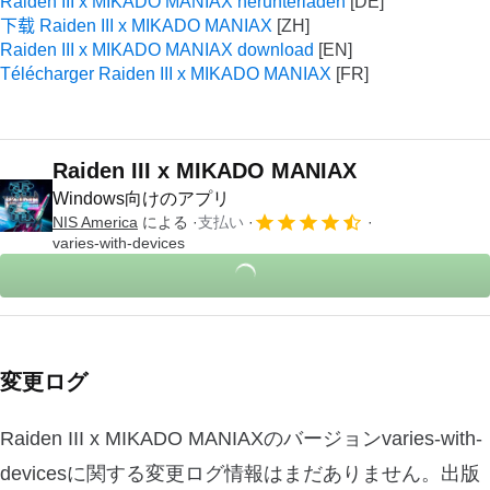
Raiden III x MIKADO MANIAX herunterladen
下载 Raiden III x MIKADO MANIAX
Raiden III x MIKADO MANIAX download
Télécharger Raiden III x MIKADO MANIAX
Raiden III x MIKADO MANIAX
Windows向けのアプリ
NIS America
による
支払い
varies-with-devices
変更ログ
Raiden III x MIKADO MANIAXのバージョンvaries-with-
devicesに関する変更ログ情報はまだありません。出版