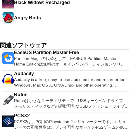
Black Widow: Recharged
Angry Birds
関連ソフトウェア
EaseUS Partition Master Free
Partition Magicの代替として、EASEUS Partition Master
Home Editionは無料のオールインワンパーティションソリュ
ーションおよびディスク管理ユーティリティです。パーティシ
Audacity
ョンの拡張（特にシステムドライブ用）、ディスク領域の管
Audacity is a free, easy-to-use audio editor and recorder for
理、MBRおよびGUIDパーティションテーブル（GPT）ディス
Windows, Mac OS X, GNU/Linux and other operating
クのディスク領域不足の問題の解決を可能にします。 パーテ
systems. You can use Audacity to: Record live audio. Convert
ィションのサイズ変更/移動システムドライブを拡張するディ
Rufus
tapes and records into digital recordings or CDs. Edit Ogg
スクとパーティションをコピーパーティションをマージ分割パ
Rufusは小さなユーティリティで、USBキーやペンドライブ、
Vorbis, MP3, WAV or AIFF sound files. Cut, copy, splice or mix
ーティション空き領域を再分配するダイナミックディスクの変
メモリスティックなどの起動可能なUSBフラッシュドライブを
sounds together. Change the speed or pitch of a recording.
換パーティションを回復する
フォーマットおよび作成できます。 Rufusは、次のシナリオで
Add new effects with LADSPA plug-ins. And more!
PCSX2
役立ちます。 Windows、Linux、およびUEFI用の起動可能な
PCSX2は、PC用のPlaystation 2エミュレーターです。エミュ
ISOからUSBインストールメディアを作成する必要がある場
レータの互換性率は、プレイ可能なすべてのPS2ゲームの80％
合。 OSがインストールされていないシステムで作業する必要