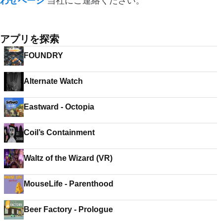
わせページ
当社にご連絡ください。
アプリを探索
FOUNDRY
Alternate Watch
Eastward - Octopia
Coil’s Containment
Waltz of the Wizard (VR)
MouseLife - Parenthood
Beer Factory - Prologue