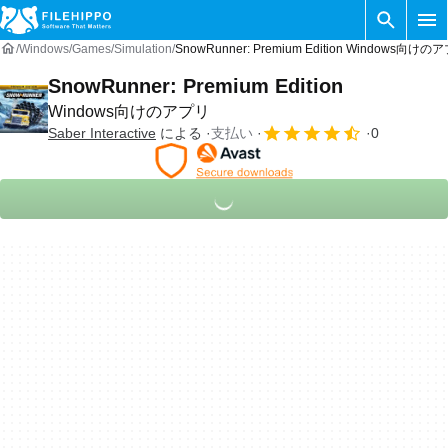
Windows
Games
Simulation
SnowRunner: Premium Edition Windows向けの
SnowRunner: Premium Edition
Windows向けのアプリ
Saber Interactive
による
支払い
0