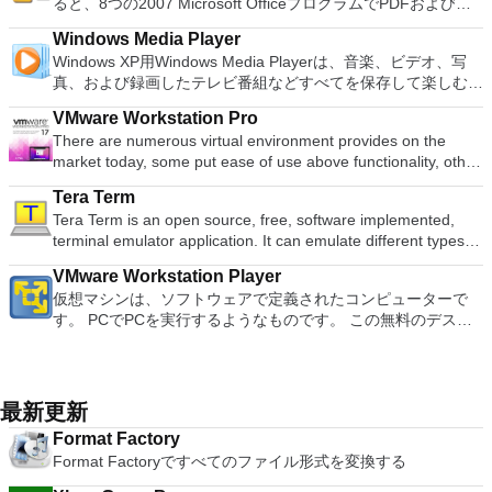
Windows 7、Windows 8。 *このリストは完全ではありませ
ると、8つの2007 Microsoft OfficeプログラムでPDFおよび
労し、時々フリーズまたはクラッシュすることです。* PCSX2
の増え続けるコレクションへのアクセスで仮想世界に没頭する
トフォームにVNC Viewerをインストールする権限がない場合
Writer Efficient word processor. Presentation Multimedia
ん。 サポートされている言語は次のとおりです。インドネシ
XPS形式にエクスポートして保存できます。このツールを使用
を使用するには、コンソールから抽出できるPlaystation 2
か、PCまたはラップトップでの比類のない再生サポートと独
は、スタンドアロンオプションを選択する必要があります。
presentations creator. Spreadsheets Powerful tool for data
Windows Media Player
ア語、マレーシア語、セシュティナ、ダンスク、ドイツ語、英
すると、これらのプログラムのサブセットでPDF形式および
BIOSが必要です。
自の強化により、どこにいても簡単にリラックスできます。
主な機能は次のとおりです。 クラウドサービスを介してVNC
processing and analysis. 100% compatible with MS Office
Windows XP用Windows Media Playerは、音楽、ビデオ、写
語、スペイン語、フランス語、フルバツキー、イタリア語、ラ
XPS形式の電子メール添付ファイルとして送信することもでき
新機能は次のとおりです。 4K DHR向けに最適化 Ultra HD
Connectを実行しているコンピューターに接続します。 Apple
document file types (.docx, .pptx, .xlsx, etc.). Thousands of
真、および録画したテレビ番組などすべてを保存して楽しむ最
トヴィエシュ、リエトゥビウ、マジャール、オランダ、ノルス
ます（特定の機能はプログラムによって異なります）。 この
Blu-ray、4K、HEVC / H.265およびHDR10コンテンツをサポー
Screen Sharing（ARD）などのサードパーティ製のVNC互換
free document templates. Built-in PDF reader. Mobile device
適な機能を搭載しています。 再生、表示、外出先で楽しむた
ク、ポルスキ、ポルトガル、ポルトガル、スロヴェンスキー、
ダウンロードは、次のOfficeプログラムで動作します。
ト全画面モードで21：9モニターで2.35：1の映画を見る常時
ソフトウェアを実行しているコンピューターに直接接続しま
VMware Workstation Pro
support (iOS and Android). WPS Cloud Storage included.
めのポータブル デバイスとの同期、さらには家中のデバイス
スロベンツキー、スロヴェンスキーSrpski、Suomi、
Microsoft Office Access 2007。 Microsoft Office Excel 2007。
オンのミニビューでYouTubeライブを見る YouTubeおよび
す。 各デバイスでVNC Viewerにサインインして、すべてのデ
There are numerous virtual environment provides on the
Although it is a free suite, WPS Office 2016 Free comes with
との共有も、すべて1か所で行えます。 シンプルなデザイン -
Svenska、Türkçe。
Microsoft Office InfoPath 2007。 Microsoft Office OneNote
Vimeoで4K HDRおよび360ビデオを再生 VRエクスペリエンス
バイス間の接続をバックアップおよび同期します。 仮想キー
market today, some put ease of use above functionality, other
many innovative features, including a useful a paragraph
まったく新しい外観でデジタル エンターテイメントを楽しめ
2007。 Microsoft Office PowerPoint 2007。 Microsoft Office
の向上：Microsoft Mixed Realityヘッドセット、HTC、VIVE、
ボードの上のスクロールバーには、Command / Windowsなど
place integration above stability. VMware Workstation Pro is
adjustment tool int he Writer program. It has an Office to PDF
ます。 大好きな音楽をより多く - デジタル音楽体験がさらに
Publisher 2007。 Microsoft Office Visio 2007。 Microsoft
およびOculus Riftをサポート Fire TVとキャストのサポート
Tera Term
の高度なキーが含まれています。 Bluetoothキーボードのサポ
the easiest to use, the fastest and the most reliable app when
converter, automatic spell checking and word count features.
楽しくなります。 エンターテイメントをすべて1つの場所に -
Office Word 2007。 2007 Microsoft Officeプログラムのこの
注：これは商用トライアルです。
Tera Term is an open source, free, software implemented,
ート。 VNC Connectサブスクリプションには、無料、有料、
it comes to evaluating a new OS, or new software apps and
It also has some neat tools such as the Watermark in
音楽、ビデオ、写真、録画したテレビ番組をすべて保存して楽
Microsoft Save as PDFまたはXPSアドインは、2007 Microsoft
terminal emulator application. It can emulate different types of
試用の3つのバージョンがあります。 制御する必要のあるマシ
patches, in an isolated and safe virtualized environment. Key
document, and converting PowerPoint to Word document
しめます。 どこでも楽しめる - どこにいても音楽、ビデオ、
Office systemソフトウェアの補足条項であり、2007 Microsoft
computer terminals, from DEC VT100 to DEC VT382, and it
ンごとに、RealVNCのWebサイトにアクセスして、各コンピ
Features include: Powerful 3D Graphics - DirectX 10* and
support. Overall, WPS Office 2016 Free is a good alternative
写真にアクセスできます。
Office systemソフトウェアのライセンス条項の対象となりま
VMware Workstation Player
supports telnet, SSH 1 & 2 and serial port connections. It also
ューターにVNC Connectをダウンロードするだけです。次
OpenGL 3.3 support. VMware Compatibility - Create one; Run
to Microsoft's offering. The Writer program is a versatile word
す。 システム要件：サポートされているオペレーティングシ
仮想マシンは、ソフトウェアで定義されたコンピューターで
has a built-in macro scripting language and some other useful
に、RealVNCアカウントの資格情報を使用して、ローカルマ
anywhere on VMware software. vSphere and vCloud Air
processor; the Presentation program is an easy to use and
ステム。 Windows Server 2003、Windows Vista、Windows
す。 PCでPCを実行するようなものです。 この無料のデスク
plugins. Key features include: Automatically creates logs with
シンでVNC Viewerにサインインします。そこから、コンピュ
Support - Drag and drop VMs between environments.
effective slide show maker that helps you to create impressive
XP Service Pack 2。
トップ仮想化ソフトウェアアプリケーションにより、VMware
unique log names. Supports SSH, standard telnet and serial
ーターを確認して接続できます。 VNC Connectを使用する
Restricted and Encrypted VMs - Protection and performance
multimedia presentations; and the Spreadsheets program is
Workstation、VMware Fusion、VMware Server、または
ports. Supports dec/digital/vt terminal standards. Tera Term is
と、セッションはエンドツーエンドで暗号化されます。アプリ
enhancements. Expiring Virtual Machines - Time-limited
both a flexible and a powerful spreadsheet application.
VMware ESXで作成された仮想マシンを簡単に操作できます。
a useful application, which allows the connection to any
はすぐに各コンピューターをパスワードで保護します。コンピ
virtual machines. Latest Hardware Support - Broadwell and
主な機能は次のとおりです。 1台のPCで複数のオペレーティ
remote Telnet or SSH hosts. It sports a clean and crisp layout
最新更新
ューターへのログインに使用するのと同じユーザー名とパスワ
Haswell CPU support. Enterprise Quality Virtual Machines -
ングシステムを同時に実行します。 インストールや構成の問
that is easy to work with. The application does not take a long
ードを入力するだけです。 WIN 7,8,8.1,10をサポートしま
16 vCPUs, 8TB virtual disks, and 64GB memory. Enhanced
Format Factory
題なしに、事前構成された製品の利点を体験してください。
time to wrap your head around and is also very light on
す。 VNC ViewerのMacバージョンをお探しですか？ここから
IPv6 Support - IPv6-to-IPv4 NAT (6to4 and 4to6). Virtual
Format Factoryですべてのファイル形式を変換する
ホストコンピューターと仮想マシン間でデータを共有します。
system resources. So, if you need a free terminal emulator,
ダウンロード
Machine Video Memory - Up to 2GB. Enhanced Connectivity -
32ビットと64ビットの両方の仮想マシンを実行します。 2-
which is easy to master and supports remote Telnet or SSH