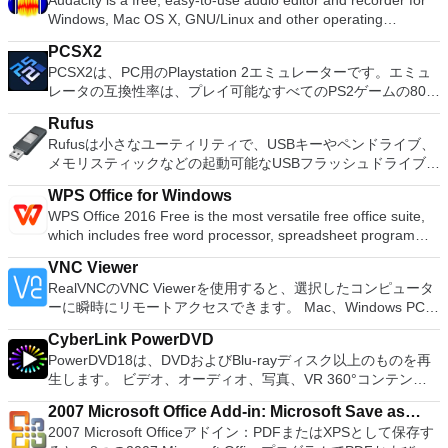
Audacity is a free, easy-to-use audio editor and recorder for
理、MBRおよびGUIDパーティションテーブル（GPT）ディス
Windows, Mac OS X, GNU/Linux and other operating
クのディスク領域不足の問題の解決を可能にします。 パーテ
systems. You can use Audacity to: Record live audio. Convert
ィションのサイズ変更/移動システムドライブを拡張するディ
PCSX2
tapes and records into digital recordings or CDs. Edit Ogg
スクとパーティションをコピーパーティションをマージ分割パ
PCSX2は、PC用のPlaystation 2エミュレーターです。エミュ
Vorbis, MP3, WAV or AIFF sound files. Cut, copy, splice or mix
ーティション空き領域を再分配するダイナミックディスクの変
レータの互換性率は、プレイ可能なすべてのPS2ゲームの80％
sounds together. Change the speed or pitch of a recording.
換パーティションを回復する
以上を誇っています。かなり強力なコンピューターを所有して
Add new effects with LADSPA plug-ins. And more!
Rufus
いる場合、PCSX2は優れたエミュレーターです。また、この
Rufusは小さなユーティリティで、USBキーやペンドライブ、
アプリケーションはローエンドコンピューターのサポートも提
メモリスティックなどの起動可能なUSBフラッシュドライブを
供するため、Playstation 2コンソールのすべての所有者は、
フォーマットおよび作成できます。 Rufusは、次のシナリオで
PCで動作するゲームを見ることができます。 PCSX2エミュレ
WPS Office for Windows
役立ちます。 Windows、Linux、およびUEFI用の起動可能な
ーターを使用すると、PS2コントローラーを使用して、本物の
WPS Office 2016 Free is the most versatile free office suite,
ISOからUSBインストールメディアを作成する必要がある場
プレイステーション体験をシミュレートできます。このアプリ
which includes free word processor, spreadsheet program
合。 OSがインストールされていないシステムで作業する必要
ケーションでは、ディスクからゲームを直接実行することも、
and presentation maker. With these three programs you will
がある場合。 BIOSまたはその他のファームウェアをDOSから
ハードドライブからISOイメージとして実行することもできま
VNC Viewer
easily be able to deal with any office related tasks. WPS
フラッシュする必要がある場合。 低レベルのユーティリティ
す。 主な機能は次のとおりです。 Savestates：ボタンを1つ
RealVNCのVNC Viewerを使用すると、選択したコンピュータ
Office 2016 Free has multiple language support for English,
を実行する必要がある場合。 Rufusは次の* ISOで動作しま
押すだけで、ゲームの現在の「状態」を保存できます。 無制
ーに瞬時にリモートアクセスできます。 Mac、Windows PC、
French, German, Spanish, Portuguese,Russian and Polish
す：Arch Linux、Archbang、BartPE / pebuilder、CentOS、
限のメモリーカード：好きなだけメモリーカードを保存でき、
またはLinuxマシン、世界中のどこからでも。 VNC Viewerを
languages. To switch between languages requires only a
Damn Small Linux、Fedora、FreeDOS、Gentoo、
8MBから64MBまでの単一の物理カードに制限されなくなりま
CyberLink PowerDVD
使用すると、コンピューターのデスクトップを表示したり、コ
single click! Despite being a free suite, WPS Office comes
gNewSense、Hiren&#39;s Boot CD、LiveXP、Knoppix、
した。 高解像度グラフィックス：PCSX2を使用すると、
PowerDVD18は、DVDおよびBlu-rayディスク以上のものを再
ンピューターの前に直接座っているかのようにマウスとキーボ
with many innovative features, such as the paragraph
Kubuntu、Linux Mint、NT Password Registry Editor、
1080pまたは4K HDでゲームをプレイできます。 全体とし
生します。 ビデオ、オーディオ、写真、VR 360°コンテン
ードを制御したりできます。 VNC Viewerは、インストールと
adjustment tool and multiple tabbed feature. It also has a PDF
OpenSUSE、Parted Magic、Slackware、Tails、Trinity
て、PCSX2 PS2エミュレーターの機能は優れています。 PS2
ツ、さらにはYouTubeやVimeoにとっても、PowerDVD18は重
使用が簡単です。制御したいデバイスでインストーラーを実行
converter, spell check and word count feature. WPS Office
Rescue Kit、Ubuntu、Ultimate Boot CD、Windows XP（SP2
2007 Microsoft Office Add-in: Microsoft Save as
ゲームを高い精度でエミュレートでき、Windowsとエミュレ
要なエンターテイメントの仲間です。 Ultra HD HDR TVとサ
し、指示に従ってください。オプションで、Windowsでのリ
2016 Personal Edition supports switching language UI,File
以降）、Windows Server 2003 R2、Windows Vista、
2007 Microsoft Officeアドイン：PDFまたはXPSとして保存す
ーターを切り替えることができます。欠点は、高速ゲームに苦
PDF or XPS
ラウンドサウンドシステムの可能性を解き放ち、360°ビデオ
モート展開に使用可能なMSIがあります。デスクトッププラッ
Roaming and Docer online templates. Key features include: