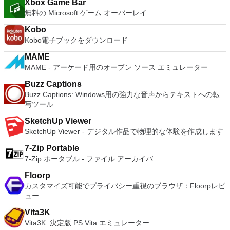
USB 3.0, Bluetooth, HD audio, printers, and Skype support.
Xbox Game Bar
way Virtual SMPを活用します。 サードパーティの仮想マシン
host connections then Tera Term is a good choice.
High Resolution Displays - 4K UHD and QHD+ support.
無料の Microsoft ゲーム オーバーレイ
とイメージを使用します。 ホストコンピューターと仮想マシ
VMware Workstation Pro is a perfect choice for those of you
ン間でデータを共有します。 幅広いホストおよびゲストオペ
Kobo
who are a little skeptical about making the leap over to
レーティングシステムのサポート。 USB 2.0デバイスのサポー
Kobo電子ブックをダウンロード
Windows 10. By utilizing an app like this, you'll get to try out
ト。 起動時にアプライアンス情報を取得します。 直感的なホ
all of Windows 10's new features in a safe sandboxed
ームページインターフェイスを介して仮想マシンに簡単にアク
MAME
environment, without the need to install the OS natively.
セスできます。 VMware Playerは、Microsoft Virtual Server仮
MAME - アーケード用のオープン ソース エミュレーター
VMware Workstation Pro doesn't just support Microsofts OS,
想マシンまたはMicrosoft Virtual PC仮想マシンもサポートして
you can also install Linux VMs, including Ubuntu, Red Hat,
Buzz Captions
います。
Fedora, and lots of other distributions as well. Overall,
Buzz Captions: Windows用の強力な音声からテキストへの転
Workstation Pro offers high performance, strong reliability,
写ツール
and cutting edge features that make it stand out from the
crowd. The full version is a little pricey, but you do get what
SketchUp Viewer
you pay for.
SketchUp Viewer - デジタル作品で物理的な体験を作成します
7-Zip Portable
7-Zip ポータブル - ファイル アーカイバ
Floorp
カスタマイズ可能でプライバシー重視のブラウザ：Floorpレビ
ュー
Vita3K
Vita3K: 決定版 PS Vita エミュレーター