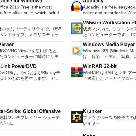
ffice for Windows
Audacity
fice 2016 Free is the most
Audacity is a free, easy-to
le free office suite, which includes
editor and recorder for Wi
ord processor, spreadsheet
OS X, GNU/Linux and other
s
VMware Workstation P
m and presentation maker. With
systems. You can use Audac
usは小さなユーティリティで、USB
仮想マシンは、ソフトウェ
hree programs you will easily be
Record live audio. Convert tapes and
ペンドライブ、メモリスティック
たコンピューターです。 P
 deal with any office related
records into digital recordi
起動可能なUSBフラッシュドライ
するようなものです。 こ
Edit Ogg Vorbis, MP3, WAV
iewer
Windows Media Player
ォーマットおよび作成できます。
クトップ仮想化ソフトウェ
e language support for English,
sound files. Cut, copy, splice or mix
VNCのVNC Viewerを使用すると、
Windows XP用Windows Med
usは、次のシナリオで役立ちます。
ションにより、VMware Work
, German, Spanish,
sounds together. Change the speed or
たコンピューターに瞬時にリモー
は、音楽、ビデオ、写真、
ows、Linux、およびUEFI用の起動
VMware Fusion、VMware
uese,Russian and Polish
pitch of a recording. Add ne
スできます。 Mac、Windows
たテレビ番組などすべてを
ISOからUSBインストールメディ
はVMware ESXで作成さ
ges. To switch between
with LADSPA pl
rLink PowerDVD
WinRAR 32-bit
またはLinuxマシン、世界中のどこ
む最適な機能を搭載していま
する必要がある場合。 OSがイ
を簡単に操作できます。 
ires only a single click!
rDVD18は、DVDおよびBlu-rayデ
WinRAR はRAR と ZIP
。 VNC Viewerを使用すると、
生、表示、外出先で楽しむ
ールされていないシステムで作業
のとおりです。 1台のPCで複数のオペ
 being a free suite, WPS Office
以上のものを再生します。 ビデ
全対応したアーカイブユー
ューターのデスクトップを表示し
ブル デバイスとの同期、
る場合。 BIOSまたはその
レーティングシステムを同
with many innovative features,
ーディオ、写真、VR 360°コンテ
で、CAB, ARJ, LZH, TAR, G
コンピューターの前に直接座って
のデバイスとの共有も、す
ァームウェアをDOSからフラッシ
す。 インストールや構成の
s the paragraph adjustment tool
らにはYouTubeやVimeoにとっ
UUE, BZ2, JAR, ISO, 7Z
のようにマウスとキーボードを制
行えます。 シンプルなデザイン - まっ
必要がある場合。 低レベルのユ
に、事前構成された製品の
tiple tabbed feature. It also has
PowerDVD18は重要なエンターテ
ブを解凍する事ができます
。 VNC Viewerは、イ
たく新しい外観でデジタル
リティを実行する必要がある場
てください。 ホストコン
converter, spell check and word
す。 Ultra HD HDR TV
に比べ小容量のアーカイブ
ールと使用が簡単です。制御した
イメントを楽しめます。 
仮想マシン間でデータを共
feature. WPS Office 2016
ウンドサウンドシステムの可能性
で、これによりディスクス
イスでインストーラーを実行し、
をより多く - デジタル音
inux、Archbang、BartPE /
32ビットと64ビットの両
l Edition supports switching
er-Strike: Global Offensive
Krunker
放ち、360°ビデオの増え続けるコ
する事ができ、送信コスト
従ってください。オプションで、
楽しくなります。 エンタ
lder、CentOS、Damn Small
ンを実行します。 2-way Virtual SMPを
ge UI,File Roaming and Docer
無料マルチプレイヤー シューテ
ブラウザベースの競争力の
ョンへのアクセスで仮想世界に没
ります。 WinRAR はマウ
dowsでのリモート展開に使用可能な
をすべて1つの場所に - 音
、Fedora、FreeDOS、Gentoo、
活用します。 サードパー
s. Key features include:
 ゲーム
レイヤー
か、PCまたはラップトップでの
ー、コマンドラインインタ
があります。デスクトッププラット
写真、録画したテレビ番組
ense、Hiren&#39;s Boot CD、
シンとイメージを使用しま
Efficient word processor.
ない再生サポートと独自の強化に
利用した対話型グラフィッ
にVNC Viewerをインストール
して楽しめます。 どこでも楽
P、Knoppix、Kubuntu、Linux
コンピューターと仮想マシ
tation Multimedia presentations