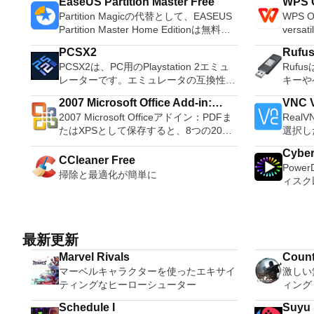
EaseUS Partition Master Free
WPS O
Partition Magicの代替として、EASEUS
WPS Of
Partition Master Home Editionは無料の
versati
オールインワンパーティションソリュー
free w
PCSX2
Rufu
ションおよびディスク管理ユーティリテ
progra
PCSX2は、PC用のPlaystation 2エミュ
Ruf
ィです。パーティションの拡張（特にシ
these t
レーターです。エミュレータの互換性率
キーや
ステムドライブ用）、ディスク領域の管
able to
は、プレイ可能なすべてのPS2ゲームの
などの
理、MBRおよびGUIDパーティションテ
tasks. WPS Office 2016 Free has
2007 Microsoft Office Add-in:
VNC V
80％以上を誇っています。かなり強力な
ブをフ
ーブル（GPT）ディスクのディスク領域
multipl
2007 Microsoft Officeアドイン：PDFま
Real
Microsoft Save as PDF or XPS
コンピューターを所有している場合、
Ruf
不足の問題の解決を可能にします。 パ
French
たはXPSとして保存すると、8つの2007
選択し
PCSX2は優れたエミュレーターです。
Wind
ーティションのサイズ変更/移動システ
Portug
Microsoft OfficeプログラムでPDFおよび
トアクセ
また、このアプリケーションはローエン
可能な
ムドライブを拡張するディスクとパーテ
langua
Cybe
XPS形式にエクスポートして保存できま
PC、
CCleaner Free
ドコンピューターのサポートも提供する
アを作成
ィションをコピーパーティションをマー
languages requ
Powe
す。このツールを使用すると、これらの
からでも
ため、Playstation 2コンソールのすべて
ンスト
掃除と最適化が簡単に
ジ分割パーティション空き領域を再分配
Despite
ィスク
プログラムのサブセットでPDF形式およ
コンピ
の所有者は、PCで動作するゲームを見
する必要があ
するダイナミックディスクの変換パーテ
comes 
オ、オ
びXPS形式の電子メール添付ファイルと
たり、
ることができます。 PCSX2エミュレー
他のフ
ィションを回復する
such a
ンツ、さ
して送信することもできます（特定の機
いるか
ターを使用すると、PS2コントローラー
ュする
and mul
ても、
能はプログラムによって異なります）。
御したりできます
を使用して、本物のプレイステーション
ーティ
a PDF 
イメントの仲間で
このダウンロードは、次のOfficeプログ
ンスト
最新更新
体験をシミュレートできます。このアプ
合。 Rufusは次の* ISOで動作します：
count 
とサラ
ラムで動作します。 Microsoft Office
いデバ
リケーションでは、ディスクからゲーム
Arch L
Persona
Marvel Rivals
Count
を解き
Access 2007。 Microsoft Office Excel
指示に
を直接実行することも、ハードドライブ
pebui
langua
マーベルキャラクターを使ったエキサイ
激しい
レクシ
2007。 Microsoft Office InfoPath
Win
からISOイメージとして実行することも
Linux
online template
ティングなヒーローシューター
ィング
頭する
2007。 Microsoft Office OneNote
MSI
できます。 主な機能は次のとおりで
gNewS
Writer 
比類の
2007。 Microsoft Office PowerPoint
フォーム
す。 Savestates：ボタンを1つ押すだけ
LiveX
Schedule I
Suyu
Presen