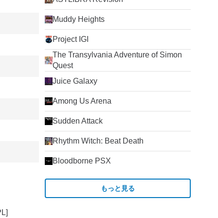
Muddy Heights
Project IGI
The Transylvania Adventure of Simon
Quest
Juice Galaxy
Among Us Arena
Sudden Attack
Rhythm Witch: Beat Death
Bloodborne PSX
もっと見る