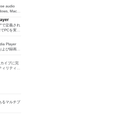
-use audio
ndows, Mac
 operating
layer
ity to:
アで定義され
CでPCを実行
ngs or CDs.
の無料のデス
 or AIFF
アアプリケー
ia Player
station、
および録画し
 Server、また
w effects
保存して楽し
れた仮想マシン
ug-ins. And more!
す。 再
主な機能は次
 アーカイブに完
ためのポータ
ティリティー
さらには家中
時に実行しま
Z, ACE,
べて1か所で
問題なし
, Z のアーカイ
利点を体験し
。他のソフト
 エンターテ
ピューターと
を作成するの
大好きな音楽
有します。
ペースを確保
楽体験がさらに
方の仮想マシ
の削減にもな
ーテイメント
あるマルチプ
スやメニュ
楽、ビデオ、
ティの仮想マ
ーフェースを
をすべて保存
す。 ホスト
クインターフ
しめる -
ン間でデータ