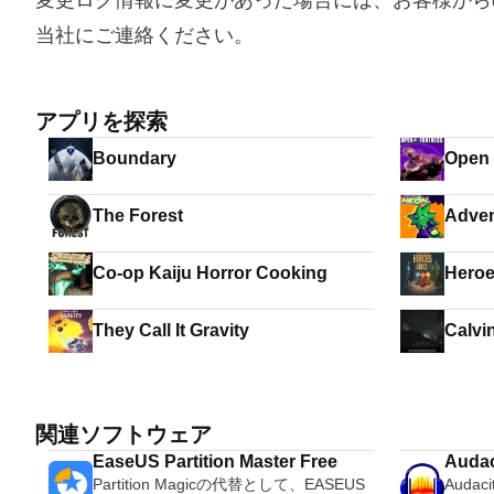
変更ログ情報に変更があった場合には、お客様から
当社にご連絡ください。
アプリを探索
Boundary
Open 
The Forest
Adve
Co-op Kaiju Horror Cooking
Heroe
They Call It Gravity
Calvi
関連ソフトウェア
EaseUS Partition Master Free
Audac
Partition Magicの代替として、EASEUS
Audacit