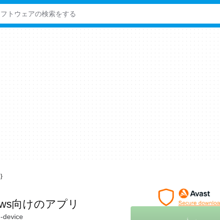
}
dows向けのアプリ
h-device