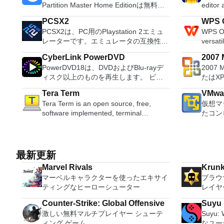
Partition Master Home Editionは無料の
editor
オールインワンパーティションソリュー
OS X, 
PCSX2
WPS O
ションおよびディスク管理ユーティリテ
system
PCSX2は、PC用のPlaystation 2エミュ
WPS Of
ィです。パーティションの拡張（特にシ
Record live a
レーターです。エミュレータの互換性率
versati
ステムドライブ用）、ディスク領域の管
records
は、プレイ可能なすべてのPS2ゲームの
free w
理、MBRおよびGUIDパーティションテ
Edit O
CyberLink PowerDVD
2007 M
80％以上を誇っています。かなり強力な
progra
ーブル（GPT）ディスクのディスク領域
sound files. Cut, copy
PowerDVD18は、DVDおよびBlu-rayデ
2007 
Micro
コンピューターを所有している場合、
these t
不足の問題の解決を可能にします。 パ
sounds togethe
ィスク以上のものを再生します。 ビデ
たはX
PCSX2は優れたエミュレーターです。
able to
ーティションのサイズ変更/移動システ
pitch o
オ、オーディオ、写真、VR 360°コンテ
Micro
また、このアプリケーションはローエン
tasks. WPS Office 2016 Free has
ムドライブを拡張するディスクとパーテ
Tera Term
VMwar
ンツ、さらにはYouTubeやVimeoにとっ
XPS
ドコンピューターのサポートも提供する
multipl
ィションをコピーパーティションをマー
Tera Term is an open source, free,
仮想マ
ても、PowerDVD18は重要なエンターテ
す。こ
ため、Playstation 2コンソールのすべて
French
ジ分割パーティション空き領域を再分配
software implemented, terminal
たコン
イメントの仲間です。 Ultra HD HDR TV
プログ
の所有者は、PCで動作するゲームを見
Portug
するダイナミックディスクの変換パーテ
emulator application. It can emulate
するよ
とサラウンドサウンドシステムの可能性
びXP
ることができます。 PCSX2エミュレー
langua
ィションを回復する
different types of computer terminals,
クトッ
を解き放ち、360°ビデオの増え続けるコ
して送
ターを使用すると、PS2コントローラー
languages requ
from DEC VT100 to DEC VT382, and it
ションに
レクションへのアクセスで仮想世界に没
能はプ
を使用して、本物のプレイステーション
Despite
supports telnet, SSH 1 & 2 and serial
VMwar
頭するか、PCまたはラップトップでの
このダ
最新更新
体験をシミュレートできます。このアプ
comes 
port connections. It also has a built-in
はVM
比類のない再生サポートと独自の強化に
ラムで動作します。
リケーションでは、ディスクからゲーム
such a
Marvel Rivals
Krunk
macro scripting language and some
を簡単
より、どこにいても簡単にリラックスで
Access 2007。 Mic
を直接実行することも、ハードドライブ
and mul
マーベルキャラクターを使ったエキサイ
ブラウ
other useful plugins. Key features
のとおりです。 
きます。 新機能は次のとおりです。 4K
2007。 Microsoft Office InfoP
からISOイメージとして実行することも
a PDF 
ティングなヒーローシューター
レイヤ
include: Automatically creates logs with
レーテ
DHR向けに最適化 Ultra HD Blu-ray、
2007。 Microsoft Office OneN
できます。 主な機能は次のとおりで
count 
unique log names. Supports SSH,
す。 
4K、HEVC / H.265およびHDR10コンテ
2007。 Microsoft Office PowerP
す。 Savestates：ボタンを1つ押すだけ
Persona
Counter-Strike: Global Offensive
Suyu
standard telnet and serial ports.
に、事
ンツをサポート全画面モードで21：9モ
2007。 Microsoft Office Publis
で、ゲームの現在の「状態」を保存でき
langua
激しい無料マルチプレイヤー シューテ
Suyu
Supports dec/digital/vt terminal
てくだ
ニターで2.35：1の映画を見る常時オン
2007。 Microsoft Office Visio 2
ます。 無制限のメモリーカード：好き
online template
ィング ゲーム
なユー