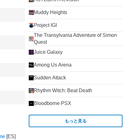
Muddy Heights
Project IGI
The Transylvania Adventure of Simon
Quest
Juice Galaxy
Among Us Arena
Sudden Attack
Rhythm Witch: Beat Death
Bloodborne PSX
もっと見る
ame