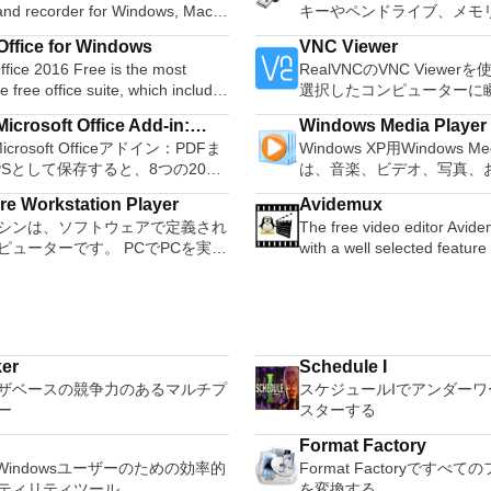
 and recorder for Windows, Mac
キーやペンドライブ、メモ
GNU/Linux and other operating
などの起動可能なUSBフラ
ffice for Windows
VNC Viewer
s. You can use Audacity to:
ブをフォーマットおよび作
fice 2016 Free is the most
RealVNCのVNC Viewe
udio. Convert tapes and
Rufusは、次のシナリオで
le free office suite, which includes
選択したコンピューターに
 into digital recordings or CDs.
Windows、Linux、および
ord processor, spreadsheet
トアクセスできます。 Mac、
gg Vorbis, MP3, WAV or AIFF
可能なISOからUSBインス
icrosoft Office Add-in:
Windows Media Player
m and presentation maker. With
PC、またはLinuxマシン
, splice or mix
アを作成する必要がある場合。 O
Microsoft Officeアドイン：PDFま
Windows XP用Windows Med
soft Save as PDF or XPS
hree programs you will easily be
からでも。 VNC Viewer
r. Change the speed or
ンストールされていないシ
PSとして保存すると、8つの2007
は、音楽、ビデオ、写真、
 deal with any office related
コンピューターのデスクト
f a recording. Add new effects
する必要がある場合。 BIOSまたはその
soft OfficeプログラムでPDFおよび
たテレビ番組などすべてを
たり、コンピューターの前
with LADSPA plug-ins. And more!
他のファームウェアをDOS
e Workstation Player
Avidemux
形式にエクスポートして保存できま
む最適な機能を搭載していま
e language support for English,
いるかのようにマウスとキ
ュする必要がある場合。 
シンは、ソフトウェアで定義され
The free video editor Avi
のツールを使用すると、これらの
生、表示、外出先で楽しむ
, German, Spanish,
御したりできます。 VNC Viewerは、イ
ーティリティを実行する必
ピューターです。 PCでPCを実行
with a well selected feature 
ラムのサブセットでPDF形式およ
ブル デバイスとの同期、
uese,Russian and Polish
ンストールと使用が簡単で
合。 Rufusは次の* ISOで動作します：
うなものです。 この無料のデス
your cutting, filtering and 
S形式の電子メール添付ファイルと
のデバイスとの共有も、す
ges. To switch between
いデバイスでインストーラ
Arch Linux、Archbang、Bar
プ仮想化ソフトウェアアプリケー
tasks done. It reads and w
信することもできます（特定の機
行えます。 シンプルなデザイン - まっ
ires only a single click!
指示に従ってください。オ
pebuilder、CentOS、Damn 
より、VMware Workstation、
file types (AVI, DVD, MPEG
ログラムによって異なります）。
たく新しい外観でデジタル
 being a free suite, WPS Office
Windowsでのリモート展
Linux、Fedora、FreeDOS
e Fusion、VMware Server、また
MKV) and comes with a vari
ウンロードは、次のOfficeプログ
イメントを楽しめます。 
with many innovative features,
MSIがあります。デスクト
gNewSense、Hiren&#39;s
ware ESXで作成された仮想マシン
common codecs and filters
 Microsoft Office
をより多く - デジタル音
s the paragraph adjustment tool
フォームにVNC Viewer
LiveXP、Knoppix、Kubunt
er
Schedule I
に操作できます。 主な機能は次
automates your tasks by cr
rosoft Office Excel
楽しくなります。 エンタ
tiple tabbed feature. It also has
する権限がない場合は、ス
Mint、NT Password Registr
ザベースの競争力のあるマルチプ
スケジュールIでアンダー
1台のPCで複数のオペ
projects and putting them in
ath
をすべて1つの場所に - 音
converter, spell check and word
オプションを選択する必要
OpenSUSE、Parted Magi
ー
スターする
ィングシステムを同時に実行しま
queue. Features: Non-linear video
ote
写真、録画したテレビ番組
feature. WPS Office 2016
主な機能は次のとおりです
Slackware、Tails、Trinity 
インストールや構成の問題なし
editing Apply filters and effe
oint
して楽しめます。 どこでも楽
l Edition supports switching
サービスを介してVNC Con
Format Factory
Ubuntu、Ultimate Boot C
前構成された製品の利点を体験し
Transcode into various form
her
どこにいても音楽、ビデオ
ge UI,File Roaming and Docer
ているコンピューターに接
: Windowsユーザーのための効率的
Format Factoryですべ
XP（SP2以降）、Windows Se
さい。 ホストコンピューターと
extract audio streams Subti
007。
セスできます。
s. Key features include:
Apple Screen Sharing
ティリティツール
を変換する
R2、Windows Vista、Wind