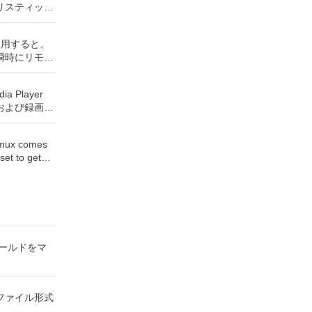
リスティック
ッシュドライ
成できます。
rを使用すると、
役立ちます。
瞬時にリモー
UEFI用の起動
Windows
トールメディ
、世界中のどこ
Sがイ
ia Player
を使用すると、
ステムで作業
および録画し
ップを表示し
保存して楽し
に直接座って
からフラッシ
す。 再
ーボードを制
低レベルのユ
demux comes
ためのポータ
要がある場
set to get
さらには家中
す。制御した
encoding
べて1か所で
ーを実行し、
tPE /
rites many
プションで、
Small
, MP4, ASF,
 エンターテ
開に使用可能な
、Gentoo、
ety of
大好きな音楽
ッププラット
 Boot CD、
. Avidemux
楽体験がさらに
をインストール
u、Linux
eating
ーテイメント
タンドアロン
y Editor、
ワールドをマ
to the job
楽、ビデオ、
があります。
c、
をすべて保存
。 クラウド
Rescue Kit、
cts
しめる -
nectを実行し
D、Windows
ats Insert or
、写真にアク
続します。
てのファイル形式
rver 2003
tle
（ARD）などのサ
ows 7、