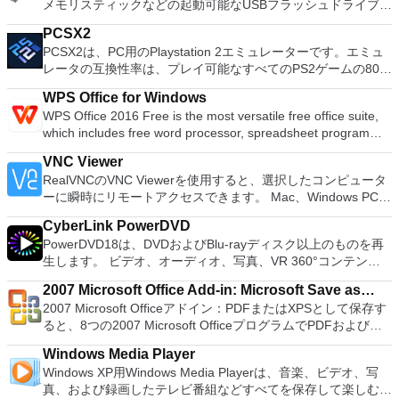
メモリスティックなどの起動可能なUSBフラッシュドライブを
sounds together. Change the speed or pitch of a recording.
換パーティションを回復する
フォーマットおよび作成できます。 Rufusは、次のシナリオで
Add new effects with LADSPA plug-ins. And more!
PCSX2
役立ちます。 Windows、Linux、およびUEFI用の起動可能な
PCSX2は、PC用のPlaystation 2エミュレーターです。エミュ
ISOからUSBインストールメディアを作成する必要がある場
レータの互換性率は、プレイ可能なすべてのPS2ゲームの80％
合。 OSがインストールされていないシステムで作業する必要
以上を誇っています。かなり強力なコンピューターを所有して
がある場合。 BIOSまたはその他のファームウェアをDOSから
WPS Office for Windows
いる場合、PCSX2は優れたエミュレーターです。また、この
フラッシュする必要がある場合。 低レベルのユーティリティ
WPS Office 2016 Free is the most versatile free office suite,
アプリケーションはローエンドコンピューターのサポートも提
を実行する必要がある場合。 Rufusは次の* ISOで動作しま
which includes free word processor, spreadsheet program
供するため、Playstation 2コンソールのすべての所有者は、
す：Arch Linux、Archbang、BartPE / pebuilder、CentOS、
and presentation maker. With these three programs you will
PCで動作するゲームを見ることができます。 PCSX2エミュレ
Damn Small Linux、Fedora、FreeDOS、Gentoo、
VNC Viewer
easily be able to deal with any office related tasks. WPS
ーターを使用すると、PS2コントローラーを使用して、本物の
gNewSense、Hiren&#39;s Boot CD、LiveXP、Knoppix、
RealVNCのVNC Viewerを使用すると、選択したコンピュータ
Office 2016 Free has multiple language support for English,
プレイステーション体験をシミュレートできます。このアプリ
Kubuntu、Linux Mint、NT Password Registry Editor、
ーに瞬時にリモートアクセスできます。 Mac、Windows PC、
French, German, Spanish, Portuguese,Russian and Polish
ケーションでは、ディスクからゲームを直接実行することも、
OpenSUSE、Parted Magic、Slackware、Tails、Trinity
またはLinuxマシン、世界中のどこからでも。 VNC Viewerを
languages. To switch between languages requires only a
ハードドライブからISOイメージとして実行することもできま
Rescue Kit、Ubuntu、Ultimate Boot CD、Windows XP（SP2
CyberLink PowerDVD
使用すると、コンピューターのデスクトップを表示したり、コ
single click! Despite being a free suite, WPS Office comes
す。 主な機能は次のとおりです。 Savestates：ボタンを1つ
以降）、Windows Server 2003 R2、Windows Vista、
PowerDVD18は、DVDおよびBlu-rayディスク以上のものを再
ンピューターの前に直接座っているかのようにマウスとキーボ
with many innovative features, such as the paragraph
押すだけで、ゲームの現在の「状態」を保存できます。 無制
Windows 7、Windows 8。 *このリストは完全ではありませ
生します。 ビデオ、オーディオ、写真、VR 360°コンテン
ードを制御したりできます。 VNC Viewerは、インストールと
adjustment tool and multiple tabbed feature. It also has a PDF
限のメモリーカード：好きなだけメモリーカードを保存でき、
ん。 サポートされている言語は次のとおりです。インドネシ
ツ、さらにはYouTubeやVimeoにとっても、PowerDVD18は重
使用が簡単です。制御したいデバイスでインストーラーを実行
converter, spell check and word count feature. WPS Office
8MBから64MBまでの単一の物理カードに制限されなくなりま
2007 Microsoft Office Add-in: Microsoft Save as
ア語、マレーシア語、セシュティナ、ダンスク、ドイツ語、英
要なエンターテイメントの仲間です。 Ultra HD HDR TVとサ
し、指示に従ってください。オプションで、Windowsでのリ
2016 Personal Edition supports switching language UI,File
した。 高解像度グラフィックス：PCSX2を使用すると、
2007 Microsoft Officeアドイン：PDFまたはXPSとして保存す
語、スペイン語、フランス語、フルバツキー、イタリア語、ラ
PDF or XPS
ラウンドサウンドシステムの可能性を解き放ち、360°ビデオ
モート展開に使用可能なMSIがあります。デスクトッププラッ
Roaming and Docer online templates. Key features include:
1080pまたは4K HDでゲームをプレイできます。 全体とし
ると、8つの2007 Microsoft OfficeプログラムでPDFおよび
トヴィエシュ、リエトゥビウ、マジャール、オランダ、ノルス
の増え続けるコレクションへのアクセスで仮想世界に没頭する
トフォームにVNC Viewerをインストールする権限がない場合
Writer Efficient word processor. Presentation Multimedia
て、PCSX2 PS2エミュレーターの機能は優れています。 PS2
XPS形式にエクスポートして保存できます。このツールを使用
ク、ポルスキ、ポルトガル、ポルトガル、スロヴェンスキー、
か、PCまたはラップトップでの比類のない再生サポートと独
は、スタンドアロンオプションを選択する必要があります。
presentations creator. Spreadsheets Powerful tool for data
Windows Media Player
ゲームを高い精度でエミュレートでき、Windowsとエミュレ
すると、これらのプログラムのサブセットでPDF形式および
スロベンツキー、スロヴェンスキーSrpski、Suomi、
自の強化により、どこにいても簡単にリラックスできます。
主な機能は次のとおりです。 クラウドサービスを介してVNC
processing and analysis. 100% compatible with MS Office
Windows XP用Windows Media Playerは、音楽、ビデオ、写
ーターを切り替えることができます。欠点は、高速ゲームに苦
XPS形式の電子メール添付ファイルとして送信することもでき
Svenska、Türkçe。
新機能は次のとおりです。 4K DHR向けに最適化 Ultra HD
Connectを実行しているコンピューターに接続します。 Apple
document file types (.docx, .pptx, .xlsx, etc.). Thousands of
真、および録画したテレビ番組などすべてを保存して楽しむ最
労し、時々フリーズまたはクラッシュすることです。* PCSX2
ます（特定の機能はプログラムによって異なります）。 この
Blu-ray、4K、HEVC / H.265およびHDR10コンテンツをサポー