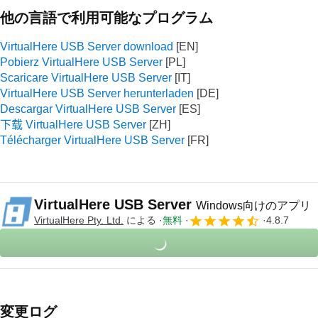
他の言語で利用可能なプログラム
VirtualHere USB Server download
Pobierz VirtualHere USB Server
Scaricare VirtualHere USB Server
VirtualHere USB Server herunterladen
Descargar VirtualHere USB Server
下载 VirtualHere USB Server
Télécharger VirtualHere USB Server
VirtualHere USB Server
Windows向けのアプリ
VirtualHere Pty. Ltd.
による
無料
4.8.7
変更ログ