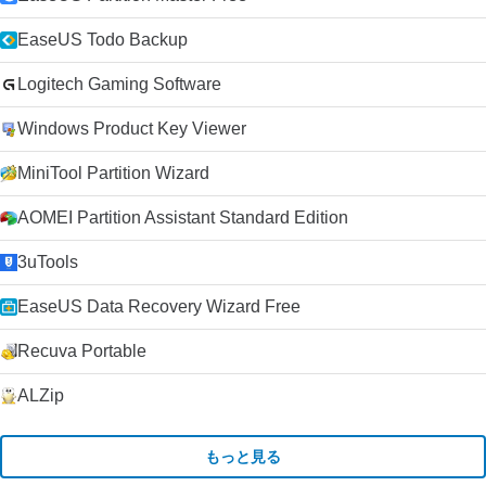
EaseUS Todo Backup
Logitech Gaming Software
Windows Product Key Viewer
MiniTool Partition Wizard
AOMEI Partition Assistant Standard Edition
3uTools
EaseUS Data Recovery Wizard Free
Recuva Portable
ALZip
もっと見る