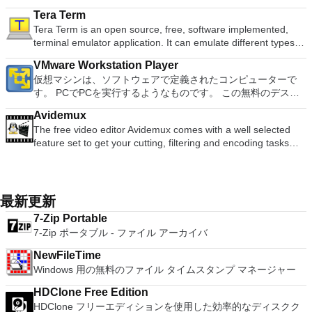
Screen Sharing（ARD）などのサードパーティ製のVNC互換
free document templates. Built-in PDF reader. Mobile device
適な機能を搭載しています。 再生、表示、外出先で楽しむた
を使用するには、コンソールから抽出できるPlaystation 2
ダウンロードは、次のOfficeプログラムで動作します。
ト全画面モードで21：9モニターで2.35：1の映画を見る常時
ソフトウェアを実行しているコンピューターに直接接続しま
Tera Term
support (iOS and Android). WPS Cloud Storage included.
めのポータブル デバイスとの同期、さらには家中のデバイス
BIOSが必要です。
Microsoft Office Access 2007。 Microsoft Office Excel 2007。
オンのミニビューでYouTubeライブを見る YouTubeおよび
す。 各デバイスでVNC Viewerにサインインして、すべてのデ
Tera Term is an open source, free, software implemented,
Although it is a free suite, WPS Office 2016 Free comes with
との共有も、すべて1か所で行えます。 シンプルなデザイン -
Microsoft Office InfoPath 2007。 Microsoft Office OneNote
Vimeoで4K HDRおよび360ビデオを再生 VRエクスペリエンス
バイス間の接続をバックアップおよび同期します。 仮想キー
terminal emulator application. It can emulate different types of
many innovative features, including a useful a paragraph
まったく新しい外観でデジタル エンターテイメントを楽しめ
2007。 Microsoft Office PowerPoint 2007。 Microsoft Office
の向上：Microsoft Mixed Realityヘッドセット、HTC、VIVE、
ボードの上のスクロールバーには、Command / Windowsなど
computer terminals, from DEC VT100 to DEC VT382, and it
adjustment tool int he Writer program. It has an Office to PDF
ます。 大好きな音楽をより多く - デジタル音楽体験がさらに
Publisher 2007。 Microsoft Office Visio 2007。 Microsoft
およびOculus Riftをサポート Fire TVとキャストのサポート
VMware Workstation Player
の高度なキーが含まれています。 Bluetoothキーボードのサポ
supports telnet, SSH 1 & 2 and serial port connections. It also
converter, automatic spell checking and word count features.
楽しくなります。 エンターテイメントをすべて1つの場所に -
Office Word 2007。 2007 Microsoft Officeプログラムのこの
注：これは商用トライアルです。
仮想マシンは、ソフトウェアで定義されたコンピューターで
ート。 VNC Connectサブスクリプションには、無料、有料、
has a built-in macro scripting language and some other useful
It also has some neat tools such as the Watermark in
音楽、ビデオ、写真、録画したテレビ番組をすべて保存して楽
Microsoft Save as PDFまたはXPSアドインは、2007 Microsoft
す。 PCでPCを実行するようなものです。 この無料のデスク
試用の3つのバージョンがあります。 制御する必要のあるマシ
plugins. Key features include: Automatically creates logs with
document, and converting PowerPoint to Word document
しめます。 どこでも楽しめる - どこにいても音楽、ビデオ、
Office systemソフトウェアの補足条項であり、2007 Microsoft
トップ仮想化ソフトウェアアプリケーションにより、VMware
ンごとに、RealVNCのWebサイトにアクセスして、各コンピ
unique log names. Supports SSH, standard telnet and serial
support. Overall, WPS Office 2016 Free is a good alternative
写真にアクセスできます。
Office systemソフトウェアのライセンス条項の対象となりま
Avidemux
Workstation、VMware Fusion、VMware Server、または
ューターにVNC Connectをダウンロードするだけです。次
ports. Supports dec/digital/vt terminal standards. Tera Term is
to Microsoft's offering. The Writer program is a versatile word
す。 システム要件：サポートされているオペレーティングシ
The free video editor Avidemux comes with a well selected
VMware ESXで作成された仮想マシンを簡単に操作できます。
に、RealVNCアカウントの資格情報を使用して、ローカルマ
a useful application, which allows the connection to any
processor; the Presentation program is an easy to use and
ステム。 Windows Server 2003、Windows Vista、Windows
feature set to get your cutting, filtering and encoding tasks
主な機能は次のとおりです。 1台のPCで複数のオペレーティ
シンでVNC Viewerにサインインします。そこから、コンピュ
remote Telnet or SSH hosts. It sports a clean and crisp layout
effective slide show maker that helps you to create impressive
XP Service Pack 2。
done. It reads and writes many file types (AVI, DVD, MPEG,
ングシステムを同時に実行します。 インストールや構成の問
ーターを確認して接続できます。 VNC Connectを使用する
that is easy to work with. The application does not take a long
multimedia presentations; and the Spreadsheets program is
MP4, ASF, MKV) and comes with a variety of common codecs
題なしに、事前構成された製品の利点を体験してください。
と、セッションはエンドツーエンドで暗号化されます。アプリ
time to wrap your head around and is also very light on
both a flexible and a powerful spreadsheet application.
and filters. Avidemux automates your tasks by creating
ホストコンピューターと仮想マシン間でデータを共有します。
はすぐに各コンピューターをパスワードで保護します。コンピ
system resources. So, if you need a free terminal emulator,
projects and putting them into the job queue. Features: Non-
32ビットと64ビットの両方の仮想マシンを実行します。 2-
最新更新
ューターへのログインに使用するのと同じユーザー名とパスワ
which is easy to master and supports remote Telnet or SSH
linear video editing Apply filters and effects Transcode into
way Virtual SMPを活用します。 サードパーティの仮想マシン
ードを入力するだけです。 WIN 7,8,8.1,10をサポートしま
host connections then Tera Term is a good choice.
7-Zip Portable
various formats Insert or extract audio streams Subtitle
とイメージを使用します。 ホストコンピューターと仮想マシ
す。 VNC ViewerのMacバージョンをお探しですか？ここから
7-Zip ポータブル - ファイル アーカイバ
processor Project system Powerful scripting capabilities
ン間でデータを共有します。 幅広いホストおよびゲストオペ
ダウンロード
Graphical or command line interfaces Video encoders:
レーティングシステムのサポート。 USB 2.0デバイスのサポー
NewFileTime
MPEG-4 AVC, XviD, MPEG-4 ASP, MPEG-2 Video, MPEG-1
ト。 起動時にアプライアンス情報を取得します。 直感的なホ
Windows 用の無料のファイル タイムスタンプ マネージャー
Video, DV, ... Audio encoders: AC-3, AAC, MP3, MP2, Vorbis,
ームページインターフェイスを介して仮想マシンに簡単にアク
PCM, ... Container: AVI, MPEG-PS/TS, MP4, MKV, FLV, OGM,
セスできます。 VMware Playerは、Microsoft Virtual Server仮
HDClone Free Edition
...
想マシンまたはMicrosoft Virtual PC仮想マシンもサポートして
HDClone フリーエディションを使用した効率的なディスクク