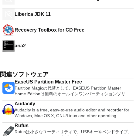
Liberica JDK 11
Recovery Toolbox for CD Free
aria2
関連ソフトウェア
EaseUS Partition Master Free
Partition Magicの代替として、EASEUS Partition Master
Home Editionは無料のオールインワンパーティションソリュ
ーションおよびディスク管理ユーティリティです。パーティシ
Audacity
ョンの拡張（特にシステムドライブ用）、ディスク領域の管
Audacity is a free, easy-to-use audio editor and recorder for
理、MBRおよびGUIDパーティションテーブル（GPT）ディス
Windows, Mac OS X, GNU/Linux and other operating
クのディスク領域不足の問題の解決を可能にします。 パーテ
systems. You can use Audacity to: Record live audio. Convert
ィションのサイズ変更/移動システムドライブを拡張するディ
Rufus
tapes and records into digital recordings or CDs. Edit Ogg
スクとパーティションをコピーパーティションをマージ分割パ
Rufusは小さなユーティリティで、USBキーやペンドライブ、
Vorbis, MP3, WAV or AIFF sound files. Cut, copy, splice or mix
ーティション空き領域を再分配するダイナミックディスクの変