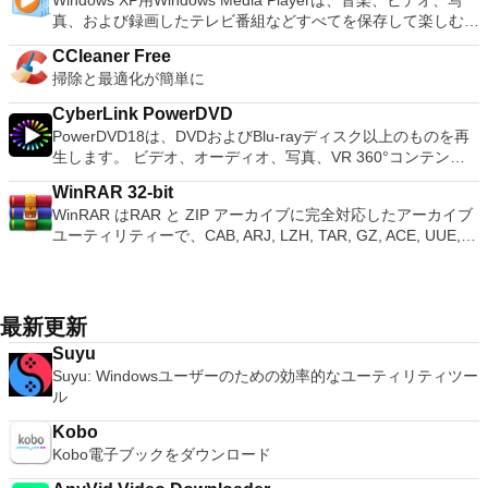
Windows XP用Windows Media Playerは、音楽、ビデオ、写
ーターを切り替えることができます。欠点は、高速ゲームに苦
XPS形式の電子メール添付ファイルとして送信することもでき
モート展開に使用可能なMSIがあります。デスクトッププラッ
領域を消去することにより、圧縮のためにディスクイメージ全
ン間でデータを共有します。 幅広いホストおよびゲストオペ
Windows 7、Windows 8。 *このリストは完全ではありませ
真、および録画したテレビ番組などすべてを保存して楽しむ最
労し、時々フリーズまたはクラッシュすることです。* PCSX2
ます（特定の機能はプログラムによって異なります）。 この
トフォームにVNC Viewerをインストールする権限がない場合
体を準備できます。
レーティングシステムのサポート。 USB 2.0デバイスのサポー
ん。 サポートされている言語は次のとおりです。インドネシ
適な機能を搭載しています。 再生、表示、外出先で楽しむた
を使用するには、コンソールから抽出できるPlaystation 2
ダウンロードは、次のOfficeプログラムで動作します。
は、スタンドアロンオプションを選択する必要があります。
ト。 起動時にアプライアンス情報を取得します。 直感的なホ
CCleaner Free
ア語、マレーシア語、セシュティナ、ダンスク、ドイツ語、英
めのポータブル デバイスとの同期、さらには家中のデバイス
BIOSが必要です。
Microsoft Office Access 2007。 Microsoft Office Excel 2007。
主な機能は次のとおりです。 クラウドサービスを介してVNC
ームページインターフェイスを介して仮想マシンに簡単にアク
掃除と最適化が簡単に
語、スペイン語、フランス語、フルバツキー、イタリア語、ラ
との共有も、すべて1か所で行えます。 シンプルなデザイン -
Microsoft Office InfoPath 2007。 Microsoft Office OneNote
Connectを実行しているコンピューターに接続します。 Apple
セスできます。 VMware Playerは、Microsoft Virtual Server仮
トヴィエシュ、リエトゥビウ、マジャール、オランダ、ノルス
まったく新しい外観でデジタル エンターテイメントを楽しめ
2007。 Microsoft Office PowerPoint 2007。 Microsoft Office
Screen Sharing（ARD）などのサードパーティ製のVNC互換
CyberLink PowerDVD
想マシンまたはMicrosoft Virtual PC仮想マシンもサポートして
ク、ポルスキ、ポルトガル、ポルトガル、スロヴェンスキー、
ます。 大好きな音楽をより多く - デジタル音楽体験がさらに
Publisher 2007。 Microsoft Office Visio 2007。 Microsoft
ソフトウェアを実行しているコンピューターに直接接続しま
PowerDVD18は、DVDおよびBlu-rayディスク以上のものを再
います。
スロベンツキー、スロヴェンスキーSrpski、Suomi、
楽しくなります。 エンターテイメントをすべて1つの場所に -
Office Word 2007。 2007 Microsoft Officeプログラムのこの
す。 各デバイスでVNC Viewerにサインインして、すべてのデ
生します。 ビデオ、オーディオ、写真、VR 360°コンテン
Svenska、Türkçe。
音楽、ビデオ、写真、録画したテレビ番組をすべて保存して楽
Microsoft Save as PDFまたはXPSアドインは、2007 Microsoft
バイス間の接続をバックアップおよび同期します。 仮想キー
ツ、さらにはYouTubeやVimeoにとっても、PowerDVD18は重
しめます。 どこでも楽しめる - どこにいても音楽、ビデオ、
Office systemソフトウェアの補足条項であり、2007 Microsoft
WinRAR 32-bit
ボードの上のスクロールバーには、Command / Windowsなど
要なエンターテイメントの仲間です。 Ultra HD HDR TVとサ
写真にアクセスできます。
Office systemソフトウェアのライセンス条項の対象となりま
WinRAR はRAR と ZIP アーカイブに完全対応したアーカイブ
の高度なキーが含まれています。 Bluetoothキーボードのサポ
ラウンドサウンドシステムの可能性を解き放ち、360°ビデオ
す。 システム要件：サポートされているオペレーティングシ
ユーティリティーで、CAB, ARJ, LZH, TAR, GZ, ACE, UUE,
ート。 VNC Connectサブスクリプションには、無料、有料、
の増え続けるコレクションへのアクセスで仮想世界に没頭する
ステム。 Windows Server 2003、Windows Vista、Windows
BZ2, JAR, ISO, 7Z, Z のアーカイブを解凍する事ができます。
試用の3つのバージョンがあります。 制御する必要のあるマシ
か、PCまたはラップトップでの比類のない再生サポートと独
XP Service Pack 2。
他のソフトに比べ小容量のアーカイブを作成するので、これに
ンごとに、RealVNCのWebサイトにアクセスして、各コンピ
自の強化により、どこにいても簡単にリラックスできます。
よりディスクスペースを確保する事ができ、送信コストの削減
ューターにVNC Connectをダウンロードするだけです。次
新機能は次のとおりです。 4K DHR向けに最適化 Ultra HD
にもなります。 WinRAR はマウスやメニュー、コマンドライ
に、RealVNCアカウントの資格情報を使用して、ローカルマ
Blu-ray、4K、HEVC / H.265およびHDR10コンテンツをサポー
最新更新
ンインターフェースを利用した対話型グラフィックインターフ
シンでVNC Viewerにサインインします。そこから、コンピュ
ト全画面モードで21：9モニターで2.35：1の映画を見る常時
Suyu
ェースを提供します。WinRAR は単純な質問応答のプロセス
ーターを確認して接続できます。 VNC Connectを使用する
オンのミニビューでYouTubeライブを見る YouTubeおよび
Suyu: Windowsユーザーのための効率的なユーティリティツー
で基本的なアーカイブ機能に即時アクセスできる特別
と、セッションはエンドツーエンドで暗号化されます。アプリ
Vimeoで4K HDRおよび360ビデオを再生 VRエクスペリエンス
ル
な"Wizard"モードを採用することにより、他のアーカイブソフ
はすぐに各コンピューターをパスワードで保護します。コンピ
の向上：Microsoft Mixed Realityヘッドセット、HTC、VIVE、
トに比べ使用が簡単になりました。 WinRAR は１２８ビット
ューターへのログインに使用するのと同じユーザー名とパスワ
およびOculus Riftをサポート Fire TVとキャストのサポート
Kobo
キーのAES (Advanced Encryption Standard)でアーカイブを暗
ードを入力するだけです。 WIN 7,8,8.1,10をサポートしま
注：これは商用トライアルです。
Kobo電子ブックをダウンロード
号化するので安心に使用でき、８兆５千８９０億ギガバイトま
す。 VNC ViewerのMacバージョンをお探しですか？ここから
でのファイルやアーカイブに対応します。WinRARでは自己解
ダウンロード