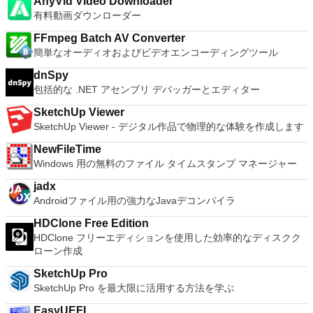
AnyVid Video Downloader
凍アーカイブやマルチボリュームアーカイブの作成もでき、リ
有料動画ダウンローダー
カバリー記録とリカバリー容量により物理的に損傷したアーカ
イブまで再構成することが可能です。
FFmpeg Batch AV Converter
簡単なオーディオおよびビデオエンコーディングツール
dnSpy
包括的な .NET アセンブリ デバッガーとエディター
SketchUp Viewer
SketchUp Viewer - デジタル作品で物理的な体験を作成します
NewFileTime
Windows 用の無料のファイル タイムスタンプ マネージャー
jadx
Androidファイル用の強力なJavaデコンパイラ
HDClone Free Edition
HDClone フリーエディションを使用した効率的なディスクク
ローン作成
SketchUp Pro
SketchUp Pro を最大限に活用する方法を学ぶ
EasyUEFI