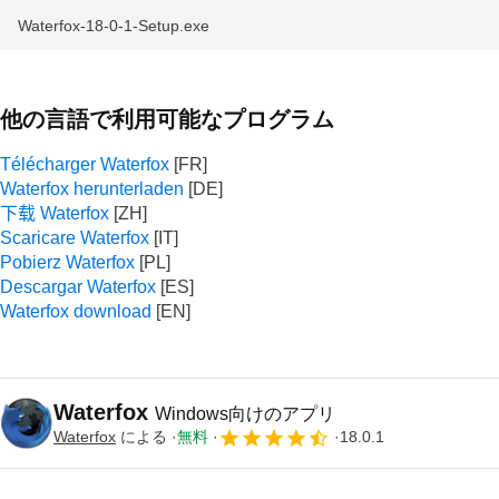
Waterfox-18-0-1-Setup.exe
他の言語で利用可能なプログラム
Télécharger Waterfox
Waterfox herunterladen
下载 Waterfox
Scaricare Waterfox
Pobierz Waterfox
Descargar Waterfox
Waterfox download
Waterfox
Windows向けのアプリ
Waterfox
による
無料
18.0.1