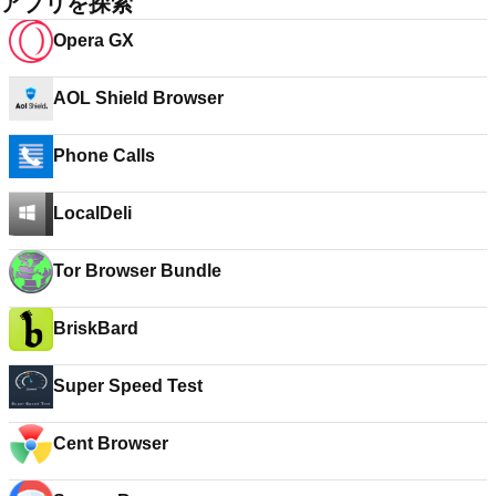
アプリを探索
Opera GX
AOL Shield Browser
Phone Calls
LocalDeli
Tor Browser Bundle
BriskBard
Super Speed Test
Cent Browser