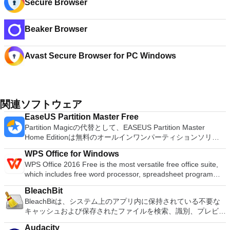
Secure Browser
Beaker Browser
Avast Secure Browser for PC Windows
関連ソフトウェア
EaseUS Partition Master Free
Partition Magicの代替として、EASEUS Partition Master
Home Editionは無料のオールインワンパーティションソリュ
ーションおよびディスク管理ユーティリティです。パーティシ
WPS Office for Windows
ョンの拡張（特にシステムドライブ用）、ディスク領域の管
WPS Office 2016 Free is the most versatile free office suite,
理、MBRおよびGUIDパーティションテーブル（GPT）ディス
which includes free word processor, spreadsheet program
クのディスク領域不足の問題の解決を可能にします。 パーテ
and presentation maker. With these three programs you will
ィションのサイズ変更/移動システムドライブを拡張するディ
BleachBit
easily be able to deal with any office related tasks. WPS
スクとパーティションをコピーパーティションをマージ分割パ
BleachBitは、システム上のアプリ内に保持されている不要な
Office 2016 Free has multiple language support for English,
ーティション空き領域を再分配するダイナミックディスクの変
キャッシュおよび保存されたファイルを検索、識別、プレビュ
French, German, Spanish, Portuguese,Russian and Polish
換パーティションを回復する
ー、および削除するように設計された無料のキャッシュクリー
languages. To switch between languages requires only a
Audacity