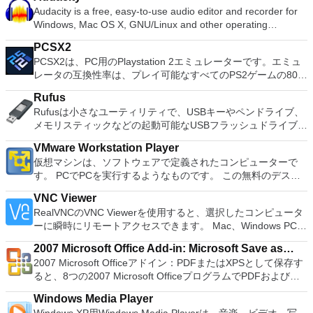
ニングアプリです。 BleachBitを使用すると、ディスク領域を
single click! Despite being a free suite, WPS Office comes
Audacity is a free, easy-to-use audio editor and recorder for
解放し、プライバシーを保護できます。キャッシュ内のスペー
with many innovative features, such as the paragraph
Windows, Mac OS X, GNU/Linux and other operating
スを解放し、Cookieを削除し、インターネット履歴をクリア
adjustment tool and multiple tabbed feature. It also has a PDF
systems. You can use Audacity to: Record live audio. Convert
し、一時ファイルを細断処理し、ログファイルを削除できま
converter, spell check and word count feature. WPS Office
PCSX2
tapes and records into digital recordings or CDs. Edit Ogg
す。 このアプリは、Firefox、Internet Explorer、Adobe
2016 Personal Edition supports switching language UI,File
PCSX2は、PC用のPlaystation 2エミュレーターです。エミュ
Vorbis, MP3, WAV or AIFF sound files. Cut, copy, splice or mix
Flash、Google Chrome、Opera、Safari、Skypeなどの多数の
Roaming and Docer online templates. Key features include:
レータの互換性率は、プレイ可能なすべてのPS2ゲームの80％
sounds together. Change the speed or pitch of a recording.
アプリケーションのクリーニングをサポートしています。 主
Writer Efficient word processor. Presentation Multimedia
以上を誇っています。かなり強力なコンピューターを所有して
Add new effects with LADSPA plug-ins. And more!
な機能は次のとおりです。 簡単に操作できるユーザーインタ
presentations creator. Spreadsheets Powerful tool for data
Rufus
いる場合、PCSX2は優れたエミュレーターです。また、この
ーフェイス：説明を読み、必要なボックスにチェックを付け、
processing and analysis. 100% compatible with MS Office
Rufusは小さなユーティリティで、USBキーやペンドライブ、
アプリケーションはローエンドコンピューターのサポートも提
プレビューをクリックして削除をクリックします。 スクリプ
document file types (.docx, .pptx, .xlsx, etc.). Thousands of
メモリスティックなどの起動可能なUSBフラッシュドライブを
供するため、Playstation 2コンソールのすべての所有者は、
トと自動化のためのコマンドラインインターフェイス。 空き
free document templates. Built-in PDF reader. Mobile device
フォーマットおよび作成できます。 Rufusは、次のシナリオで
PCで動作するゲームを見ることができます。 PCSX2エミュレ
ディスク領域を上書きして、以前に削除したファイルを非表示
VMware Workstation Player
support (iOS and Android). WPS Cloud Storage included.
役立ちます。 Windows、Linux、およびUEFI用の起動可能な
ーターを使用すると、PS2コントローラーを使用して、本物の
にします。 CleanerMLを使用すると、誰でもXMLを使用して
仮想マシンは、ソフトウェアで定義されたコンピューターで
Although it is a free suite, WPS Office 2016 Free comes with
ISOからUSBインストールメディアを作成する必要がある場
プレイステーション体験をシミュレートできます。このアプリ
新しいクリーナーを作成できます。 BleachBitでは、任意のフ
す。 PCでPCを実行するようなものです。 この無料のデスク
many innovative features, including a useful a paragraph
合。 OSがインストールされていないシステムで作業する必要
ケーションでは、ディスクからゲームを直接実行することも、
ァイルを細断処理できます。 複数の言語のサポート。
トップ仮想化ソフトウェアアプリケーションにより、VMware
adjustment tool int he Writer program. It has an Office to PDF
がある場合。 BIOSまたはその他のファームウェアをDOSから
ハードドライブからISOイメージとして実行することもできま
VNC Viewer
BleachBitには、FirefoxやSkypeなどのアプリ用のクリーナー
Workstation、VMware Fusion、VMware Server、または
converter, automatic spell checking and word count features.
フラッシュする必要がある場合。 低レベルのユーティリティ
す。 主な機能は次のとおりです。 Savestates：ボタンを1つ
RealVNCのVNC Viewerを使用すると、選択したコンピュータ
のリストが増え続けています。各クリーナー内で、BleachBit
VMware ESXで作成された仮想マシンを簡単に操作できます。
It also has some neat tools such as the Watermark in
を実行する必要がある場合。 Rufusは次の* ISOで動作しま
押すだけで、ゲームの現在の「状態」を保存できます。 無制
ーに瞬時にリモートアクセスできます。 Mac、Windows PC、
は、キャッシュ、Cookie、ログファイルなどのクリーニング
主な機能は次のとおりです。 1台のPCで複数のオペレーティ
document, and converting PowerPoint to Word document
す：Arch Linux、Archbang、BartPE / pebuilder、CentOS、
限のメモリーカード：好きなだけメモリーカードを保存でき、
またはLinuxマシン、世界中のどこからでも。 VNC Viewerを
可能なコンポーネントをカバーするオプションを提供します。
ングシステムを同時に実行します。 インストールや構成の問
support. Overall, WPS Office 2016 Free is a good alternative
Damn Small Linux、Fedora、FreeDOS、Gentoo、
8MBから64MBまでの単一の物理カードに制限されなくなりま
2007 Microsoft Office Add-in: Microsoft Save as
使用すると、コンピューターのデスクトップを表示したり、コ
全体的に、BleachBitは多くの機能を備えた整頓された小さな
題なしに、事前構成された製品の利点を体験してください。
to Microsoft's offering. The Writer program is a versatile word
gNewSense、Hiren&#39;s Boot CD、LiveXP、Knoppix、
した。 高解像度グラフィックス：PCSX2を使用すると、
2007 Microsoft Officeアドイン：PDFまたはXPSとして保存す
PDF or XPS
ンピューターの前に直接座っているかのようにマウスとキーボ
アプリです。 BleachBitを使用してディスク領域を解放できま
ホストコンピューターと仮想マシン間でデータを共有します。
processor; the Presentation program is an easy to use and
Kubuntu、Linux Mint、NT Password Registry Editor、
1080pまたは4K HDでゲームをプレイできます。 全体とし
ると、8つの2007 Microsoft OfficeプログラムでPDFおよび
ードを制御したりできます。 VNC Viewerは、インストールと
す。これにより、バックアップのサイズとバックアップの作成
32ビットと64ビットの両方の仮想マシンを実行します。 2-
effective slide show maker that helps you to create impressive
OpenSUSE、Parted Magic、Slackware、Tails、Trinity
て、PCSX2 PS2エミュレーターの機能は優れています。 PS2
XPS形式にエクスポートして保存できます。このツールを使用
使用が簡単です。制御したいデバイスでインストーラーを実行
時間が短縮されます。プライバシーを維持し、システムのパフ
way Virtual SMPを活用します。 サードパーティの仮想マシン
multimedia presentations; and the Spreadsheets program is
Rescue Kit、Ubuntu、Ultimate Boot CD、Windows XP（SP2
Windows Media Player
ゲームを高い精度でエミュレートでき、Windowsとエミュレ
すると、これらのプログラムのサブセットでPDF形式および
し、指示に従ってください。オプションで、Windowsでのリ
ォーマンスを向上させることができます。また、空きディスク
とイメージを使用します。 ホストコンピューターと仮想マシ
both a flexible and a powerful spreadsheet application.
以降）、Windows Server 2003 R2、Windows Vista、