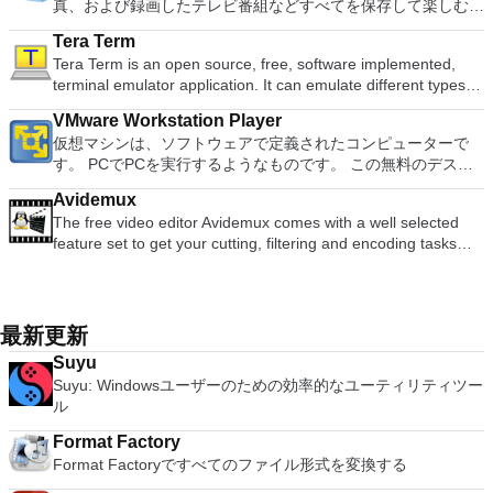
document file types (.docx, .pptx, .xlsx, etc.). Thousands of
真、および録画したテレビ番組などすべてを保存して楽しむ最
労し、時々フリーズまたはクラッシュすることです。* PCSX2
ます（特定の機能はプログラムによって異なります）。 この
Blu-ray、4K、HEVC / H.265およびHDR10コンテンツをサポー
Screen Sharing（ARD）などのサードパーティ製のVNC互換
free document templates. Built-in PDF reader. Mobile device
適な機能を搭載しています。 再生、表示、外出先で楽しむた
を使用するには、コンソールから抽出できるPlaystation 2
ダウンロードは、次のOfficeプログラムで動作します。
ト全画面モードで21：9モニターで2.35：1の映画を見る常時
ソフトウェアを実行しているコンピューターに直接接続しま
Tera Term
support (iOS and Android). WPS Cloud Storage included.
めのポータブル デバイスとの同期、さらには家中のデバイス
BIOSが必要です。
Microsoft Office Access 2007。 Microsoft Office Excel 2007。
オンのミニビューでYouTubeライブを見る YouTubeおよび
す。 各デバイスでVNC Viewerにサインインして、すべてのデ
Tera Term is an open source, free, software implemented,
Although it is a free suite, WPS Office 2016 Free comes with
との共有も、すべて1か所で行えます。 シンプルなデザイン -
Microsoft Office InfoPath 2007。 Microsoft Office OneNote
Vimeoで4K HDRおよび360ビデオを再生 VRエクスペリエンス
バイス間の接続をバックアップおよび同期します。 仮想キー
terminal emulator application. It can emulate different types of
many innovative features, including a useful a paragraph
まったく新しい外観でデジタル エンターテイメントを楽しめ
2007。 Microsoft Office PowerPoint 2007。 Microsoft Office
の向上：Microsoft Mixed Realityヘッドセット、HTC、VIVE、
ボードの上のスクロールバーには、Command / Windowsなど
computer terminals, from DEC VT100 to DEC VT382, and it
adjustment tool int he Writer program. It has an Office to PDF
ます。 大好きな音楽をより多く - デジタル音楽体験がさらに
Publisher 2007。 Microsoft Office Visio 2007。 Microsoft
およびOculus Riftをサポート Fire TVとキャストのサポート
VMware Workstation Player
の高度なキーが含まれています。 Bluetoothキーボードのサポ
supports telnet, SSH 1 & 2 and serial port connections. It also
converter, automatic spell checking and word count features.
楽しくなります。 エンターテイメントをすべて1つの場所に -
Office Word 2007。 2007 Microsoft Officeプログラムのこの
注：これは商用トライアルです。
仮想マシンは、ソフトウェアで定義されたコンピューターで
ート。 VNC Connectサブスクリプションには、無料、有料、
has a built-in macro scripting language and some other useful
It also has some neat tools such as the Watermark in
音楽、ビデオ、写真、録画したテレビ番組をすべて保存して楽
Microsoft Save as PDFまたはXPSアドインは、2007 Microsoft
す。 PCでPCを実行するようなものです。 この無料のデスク
試用の3つのバージョンがあります。 制御する必要のあるマシ
plugins. Key features include: Automatically creates logs with
document, and converting PowerPoint to Word document
しめます。 どこでも楽しめる - どこにいても音楽、ビデオ、
Office systemソフトウェアの補足条項であり、2007 Microsoft
トップ仮想化ソフトウェアアプリケーションにより、VMware
ンごとに、RealVNCのWebサイトにアクセスして、各コンピ
unique log names. Supports SSH, standard telnet and serial
support. Overall, WPS Office 2016 Free is a good alternative
写真にアクセスできます。
Office systemソフトウェアのライセンス条項の対象となりま
Avidemux
Workstation、VMware Fusion、VMware Server、または
ューターにVNC Connectをダウンロードするだけです。次
ports. Supports dec/digital/vt terminal standards. Tera Term is
to Microsoft's offering. The Writer program is a versatile word
す。 システム要件：サポートされているオペレーティングシ
The free video editor Avidemux comes with a well selected
VMware ESXで作成された仮想マシンを簡単に操作できます。
に、RealVNCアカウントの資格情報を使用して、ローカルマ
a useful application, which allows the connection to any
processor; the Presentation program is an easy to use and
ステム。 Windows Server 2003、Windows Vista、Windows
feature set to get your cutting, filtering and encoding tasks
主な機能は次のとおりです。 1台のPCで複数のオペレーティ
シンでVNC Viewerにサインインします。そこから、コンピュ
remote Telnet or SSH hosts. It sports a clean and crisp layout
effective slide show maker that helps you to create impressive
XP Service Pack 2。
done. It reads and writes many file types (AVI, DVD, MPEG,
ングシステムを同時に実行します。 インストールや構成の問
ーターを確認して接続できます。 VNC Connectを使用する
that is easy to work with. The application does not take a long
multimedia presentations; and the Spreadsheets program is
MP4, ASF, MKV) and comes with a variety of common codecs
題なしに、事前構成された製品の利点を体験してください。
と、セッションはエンドツーエンドで暗号化されます。アプリ
time to wrap your head around and is also very light on
both a flexible and a powerful spreadsheet application.
and filters. Avidemux automates your tasks by creating
ホストコンピューターと仮想マシン間でデータを共有します。
はすぐに各コンピューターをパスワードで保護します。コンピ
system resources. So, if you need a free terminal emulator,
projects and putting them into the job queue. Features: Non-
32ビットと64ビットの両方の仮想マシンを実行します。 2-
最新更新
ューターへのログインに使用するのと同じユーザー名とパスワ
which is easy to master and supports remote Telnet or SSH
linear video editing Apply filters and effects Transcode into
way Virtual SMPを活用します。 サードパーティの仮想マシン
ードを入力するだけです。 WIN 7,8,8.1,10をサポートしま
host connections then Tera Term is a good choice.
Suyu
various formats Insert or extract audio streams Subtitle
とイメージを使用します。 ホストコンピューターと仮想マシ
す。 VNC ViewerのMacバージョンをお探しですか？ここから
Suyu: Windowsユーザーのための効率的なユーティリティツー
processor Project system Powerful scripting capabilities
ン間でデータを共有します。 幅広いホストおよびゲストオペ
ダウンロード
ル
Graphical or command line interfaces Video encoders:
レーティングシステムのサポート。 USB 2.0デバイスのサポー
MPEG-4 AVC, XviD, MPEG-4 ASP, MPEG-2 Video, MPEG-1
ト。 起動時にアプライアンス情報を取得します。 直感的なホ
Format Factory
Video, DV, ... Audio encoders: AC-3, AAC, MP3, MP2, Vorbis,
ームページインターフェイスを介して仮想マシンに簡単にアク
Format Factoryですべてのファイル形式を変換する
PCM, ... Container: AVI, MPEG-PS/TS, MP4, MKV, FLV, OGM,
セスできます。 VMware Playerは、Microsoft Virtual Server仮