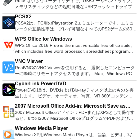
Rufusは小さなユーティリティで、USBキーやペンドライブ、
Vorbis, MP3, WAV or AIFF sound files. Cut, copy, splice or mix
ーティション空き領域を再分配するダイナミックディスクの変
メモリスティックなどの起動可能なUSBフラッシュドライブを
sounds together. Change the speed or pitch of a recording.
換パーティションを回復する
フォーマットおよび作成できます。 Rufusは、次のシナリオで
Add new effects with LADSPA plug-ins. And more!
PCSX2
役立ちます。 Windows、Linux、およびUEFI用の起動可能な
PCSX2は、PC用のPlaystation 2エミュレーターです。エミュ
ISOからUSBインストールメディアを作成する必要がある場
レータの互換性率は、プレイ可能なすべてのPS2ゲームの80％
合。 OSがインストールされていないシステムで作業する必要
以上を誇っています。かなり強力なコンピューターを所有して
がある場合。 BIOSまたはその他のファームウェアをDOSから
WPS Office for Windows
いる場合、PCSX2は優れたエミュレーターです。また、この
フラッシュする必要がある場合。 低レベルのユーティリティ
WPS Office 2016 Free is the most versatile free office suite,
アプリケーションはローエンドコンピューターのサポートも提
を実行する必要がある場合。 Rufusは次の* ISOで動作しま
which includes free word processor, spreadsheet program
供するため、Playstation 2コンソールのすべての所有者は、
す：Arch Linux、Archbang、BartPE / pebuilder、CentOS、
and presentation maker. With these three programs you will
PCで動作するゲームを見ることができます。 PCSX2エミュレ
Damn Small Linux、Fedora、FreeDOS、Gentoo、
VNC Viewer
easily be able to deal with any office related tasks. WPS
ーターを使用すると、PS2コントローラーを使用して、本物の
gNewSense、Hiren&#39;s Boot CD、LiveXP、Knoppix、
RealVNCのVNC Viewerを使用すると、選択したコンピュータ
Office 2016 Free has multiple language support for English,
プレイステーション体験をシミュレートできます。このアプリ
Kubuntu、Linux Mint、NT Password Registry Editor、
ーに瞬時にリモートアクセスできます。 Mac、Windows PC、
French, German, Spanish, Portuguese,Russian and Polish
ケーションでは、ディスクからゲームを直接実行することも、
OpenSUSE、Parted Magic、Slackware、Tails、Trinity
またはLinuxマシン、世界中のどこからでも。 VNC Viewerを
languages. To switch between languages requires only a
ハードドライブからISOイメージとして実行することもできま
Rescue Kit、Ubuntu、Ultimate Boot CD、Windows XP（SP2
CyberLink PowerDVD
使用すると、コンピューターのデスクトップを表示したり、コ
single click! Despite being a free suite, WPS Office comes
す。 主な機能は次のとおりです。 Savestates：ボタンを1つ
以降）、Windows Server 2003 R2、Windows Vista、
PowerDVD18は、DVDおよびBlu-rayディスク以上のものを再
ンピューターの前に直接座っているかのようにマウスとキーボ
with many innovative features, such as the paragraph
押すだけで、ゲームの現在の「状態」を保存できます。 無制
Windows 7、Windows 8。 *このリストは完全ではありませ
生します。 ビデオ、オーディオ、写真、VR 360°コンテン
ードを制御したりできます。 VNC Viewerは、インストールと
adjustment tool and multiple tabbed feature. It also has a PDF
限のメモリーカード：好きなだけメモリーカードを保存でき、
ん。 サポートされている言語は次のとおりです。インドネシ
ツ、さらにはYouTubeやVimeoにとっても、PowerDVD18は重
使用が簡単です。制御したいデバイスでインストーラーを実行
converter, spell check and word count feature. WPS Office
8MBから64MBまでの単一の物理カードに制限されなくなりま
2007 Microsoft Office Add-in: Microsoft Save as
ア語、マレーシア語、セシュティナ、ダンスク、ドイツ語、英
要なエンターテイメントの仲間です。 Ultra HD HDR TVとサ
し、指示に従ってください。オプションで、Windowsでのリ
2016 Personal Edition supports switching language UI,File
した。 高解像度グラフィックス：PCSX2を使用すると、
2007 Microsoft Officeアドイン：PDFまたはXPSとして保存す
語、スペイン語、フランス語、フルバツキー、イタリア語、ラ
PDF or XPS
ラウンドサウンドシステムの可能性を解き放ち、360°ビデオ
モート展開に使用可能なMSIがあります。デスクトッププラッ
Roaming and Docer online templates. Key features include:
1080pまたは4K HDでゲームをプレイできます。 全体とし
ると、8つの2007 Microsoft OfficeプログラムでPDFおよび
トヴィエシュ、リエトゥビウ、マジャール、オランダ、ノルス
の増え続けるコレクションへのアクセスで仮想世界に没頭する
トフォームにVNC Viewerをインストールする権限がない場合
Writer Efficient word processor. Presentation Multimedia
て、PCSX2 PS2エミュレーターの機能は優れています。 PS2
XPS形式にエクスポートして保存できます。このツールを使用
ク、ポルスキ、ポルトガル、ポルトガル、スロヴェンスキー、
か、PCまたはラップトップでの比類のない再生サポートと独
は、スタンドアロンオプションを選択する必要があります。
presentations creator. Spreadsheets Powerful tool for data
Windows Media Player
ゲームを高い精度でエミュレートでき、Windowsとエミュレ
すると、これらのプログラムのサブセットでPDF形式および
スロベンツキー、スロヴェンスキーSrpski、Suomi、
自の強化により、どこにいても簡単にリラックスできます。
主な機能は次のとおりです。 クラウドサービスを介してVNC
processing and analysis. 100% compatible with MS Office
Windows XP用Windows Media Playerは、音楽、ビデオ、写
ーターを切り替えることができます。欠点は、高速ゲームに苦
XPS形式の電子メール添付ファイルとして送信することもでき
Svenska、Türkçe。
新機能は次のとおりです。 4K DHR向けに最適化 Ultra HD
Connectを実行しているコンピューターに接続します。 Apple