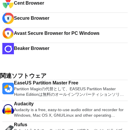
Cent Browser
Secure Browser
Avast Secure Browser for PC Windows
Beaker Browser
関連ソフトウェア
EaseUS Partition Master Free
Partition Magicの代替として、EASEUS Partition Master
Home Editionは無料のオールインワンパーティションソリュ
ーションおよびディスク管理ユーティリティです。パーティシ
Audacity
ョンの拡張（特にシステムドライブ用）、ディスク領域の管
Audacity is a free, easy-to-use audio editor and recorder for
理、MBRおよびGUIDパーティションテーブル（GPT）ディス
Windows, Mac OS X, GNU/Linux and other operating
クのディスク領域不足の問題の解決を可能にします。 パーテ
systems. You can use Audacity to: Record live audio. Convert
ィションのサイズ変更/移動システムドライブを拡張するディ
Rufus
tapes and records into digital recordings or CDs. Edit Ogg
スクとパーティションをコピーパーティションをマージ分割パ