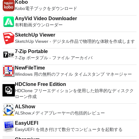
...
想マシンまたはMicrosoft Virtual PC仮想マシンもサポートして
Kobo
います。
Kobo電子ブックをダウンロード
AnyVid Video Downloader
有料動画ダウンローダー
SketchUp Viewer
SketchUp Viewer - デジタル作品で物理的な体験を作成します
7-Zip Portable
7-Zip ポータブル - ファイル アーカイバ
NewFileTime
Windows 用の無料のファイル タイムスタンプ マネージャー
HDClone Free Edition
HDClone フリーエディションを使用した効率的なディスクク
ローン作成
ALShow
ALShowメディアプレーヤーの包括的レビュー
EasyUEFI
EasyUEFI を焼き付けて数分でコンピュータを起動する