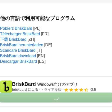
他の言語で利用可能なプログラム
Pobierz BriskBard
Télécharger BriskBard
下载 BriskBard
BriskBard herunterladen
Scaricare BriskBard
BriskBard download
Descargar BriskBard
BriskBard
Windows向けのアプリ
briskbard
による
トライアル版
3.5