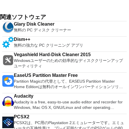
関連ソフトウェア
Glary Disk Cleaner
無料の PC ディスク クリーナー
Dism++
無料の強力な PC クリーニング アプリ
Vegashield Hard-Disk Cleaner 2015
Windowsユーザーのための効率的なディスククリーンアップ
ユーティリティ
EaseUS Partition Master Free
Partition Magicの代替として、EASEUS Partition Master
Home Editionは無料のオールインワンパーティションソリュ
ーションおよびディスク管理ユーティリティです。パーティシ
Audacity
ョンの拡張（特にシステムドライブ用）、ディスク領域の管
Audacity is a free, easy-to-use audio editor and recorder for
理、MBRおよびGUIDパーティションテーブル（GPT）ディス
Windows, Mac OS X, GNU/Linux and other operating
クのディスク領域不足の問題の解決を可能にします。 パーテ
systems. You can use Audacity to: Record live audio. Convert
ィションのサイズ変更/移動システムドライブを拡張するディ
PCSX2
tapes and records into digital recordings or CDs. Edit Ogg
スクとパーティションをコピーパーティションをマージ分割パ
PCSX2は、PC用のPlaystation 2エミュレーターです。エミュ
Vorbis, MP3, WAV or AIFF sound files. Cut, copy, splice or mix
ーティション空き領域を再分配するダイナミックディスクの変
レータの互換性率は、プレイ可能なすべてのPS2ゲームの80％