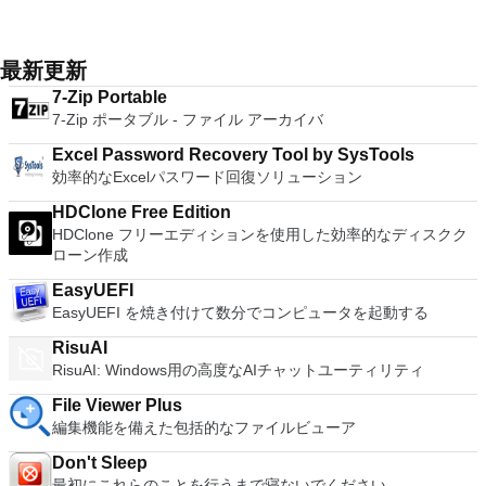
適な機能を搭載しています。 再生、表示、外出先で楽しむた
ク、ポルスキ、ポルトガル、ポルトガル、スロヴェンスキー、
languages. To switch between languages requires only a
Publisher 2007。 Microsoft Office Visio 2007。 Microsoft
およびOculus Riftをサポート Fire TVとキャストのサポート
の高度なキーが含まれています。 Bluetoothキーボードのサポ
めのポータブル デバイスとの同期、さらには家中のデバイス
スロベンツキー、スロヴェンスキーSrpski、Suomi、
single click! Despite being a free suite, WPS Office comes
Office Word 2007。 2007 Microsoft Officeプログラムのこの
注：これは商用トライアルです。
ート。 VNC Connectサブスクリプションには、無料、有料、
との共有も、すべて1か所で行えます。 シンプルなデザイン -
Svenska、Türkçe。
with many innovative features, such as the paragraph
Microsoft Save as PDFまたはXPSアドインは、2007 Microsoft
試用の3つのバージョンがあります。 制御する必要のあるマシ
まったく新しい外観でデジタル エンターテイメントを楽しめ
adjustment tool and multiple tabbed feature. It also has a PDF
最新更新
Office systemソフトウェアの補足条項であり、2007 Microsoft
ンごとに、RealVNCのWebサイトにアクセスして、各コンピ
ます。 大好きな音楽をより多く - デジタル音楽体験がさらに
converter, spell check and word count feature. WPS Office
Office systemソフトウェアのライセンス条項の対象となりま
7-Zip Portable
ューターにVNC Connectをダウンロードするだけです。次
楽しくなります。 エンターテイメントをすべて1つの場所に -
2016 Personal Edition supports switching language UI,File
す。 システム要件：サポートされているオペレーティングシ
7-Zip ポータブル - ファイル アーカイバ
に、RealVNCアカウントの資格情報を使用して、ローカルマ
音楽、ビデオ、写真、録画したテレビ番組をすべて保存して楽
Roaming and Docer online templates. Key features include:
ステム。 Windows Server 2003、Windows Vista、Windows
シンでVNC Viewerにサインインします。そこから、コンピュ
しめます。 どこでも楽しめる - どこにいても音楽、ビデオ、
Writer Efficient word processor. Presentation Multimedia
XP Service Pack 2。
Excel Password Recovery Tool by SysTools
ーターを確認して接続できます。 VNC Connectを使用する
写真にアクセスできます。
presentations creator. Spreadsheets Powerful tool for data
効率的なExcelパスワード回復ソリューション
と、セッションはエンドツーエンドで暗号化されます。アプリ
processing and analysis. 100% compatible with MS Office
はすぐに各コンピューターをパスワードで保護します。コンピ
document file types (.docx, .pptx, .xlsx, etc.). Thousands of
HDClone Free Edition
ューターへのログインに使用するのと同じユーザー名とパスワ
free document templates. Built-in PDF reader. Mobile device
HDClone フリーエディションを使用した効率的なディスクク
ードを入力するだけです。 WIN 7,8,8.1,10をサポートしま
support (iOS and Android). WPS Cloud Storage included.
ローン作成
す。 VNC ViewerのMacバージョンをお探しですか？ここから
Although it is a free suite, WPS Office 2016 Free comes with
ダウンロード
EasyUEFI
many innovative features, including a useful a paragraph
EasyUEFI を焼き付けて数分でコンピュータを起動する
adjustment tool int he Writer program. It has an Office to PDF
converter, automatic spell checking and word count features.
RisuAI
It also has some neat tools such as the Watermark in
RisuAI: Windows用の高度なAIチャットユーティリティ
document, and converting PowerPoint to Word document
support. Overall, WPS Office 2016 Free is a good alternative
File Viewer Plus
to Microsoft's offering. The Writer program is a versatile word
編集機能を備えた包括的なファイルビューア
processor; the Presentation program is an easy to use and
effective slide show maker that helps you to create impressive
Don't Sleep
multimedia presentations; and the Spreadsheets program is
最初にこれらのことを行うまで寝ないでください