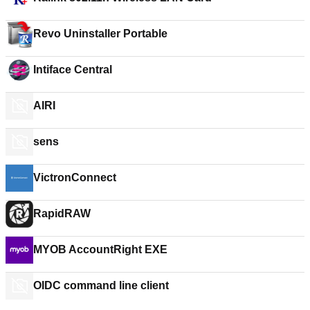
Revo Uninstaller Portable
Intiface Central
AIRI
sens
VictronConnect
RapidRAW
MYOB AccountRight EXE
OIDC command line client