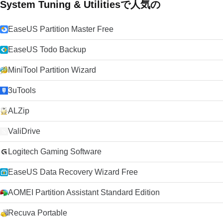
System Tuning & Utilitiesで人気の
EaseUS Partition Master Free
EaseUS Todo Backup
MiniTool Partition Wizard
3uTools
ALZip
ValiDrive
Logitech Gaming Software
EaseUS Data Recovery Wizard Free
AOMEI Partition Assistant Standard Edition
Recuva Portable