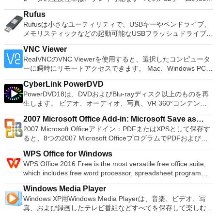
sounds together. Change the speed or pitch of a recording.
換パーティションを回復する
以上を誇っています。かなり強力なコンピューターを所有して
Add new effects with LADSPA plug-ins. And more!
Rufus
いる場合、PCSX2は優れたエミュレーターです。また、この
Rufusは小さなユーティリティで、USBキーやペンドライブ、
アプリケーションはローエンドコンピューターのサポートも提
メモリスティックなどの起動可能なUSBフラッシュドライブを
供するため、Playstation 2コンソールのすべての所有者は、
フォーマットおよび作成できます。 Rufusは、次のシナリオで
PCで動作するゲームを見ることができます。 PCSX2エミュレ
VNC Viewer
役立ちます。 Windows、Linux、およびUEFI用の起動可能な
ーターを使用すると、PS2コントローラーを使用して、本物の
RealVNCのVNC Viewerを使用すると、選択したコンピュータ
ISOからUSBインストールメディアを作成する必要がある場
プレイステーション体験をシミュレートできます。このアプリ
ーに瞬時にリモートアクセスできます。 Mac、Windows PC、
合。 OSがインストールされていないシステムで作業する必要
ケーションでは、ディスクからゲームを直接実行することも、
またはLinuxマシン、世界中のどこからでも。 VNC Viewerを
がある場合。 BIOSまたはその他のファームウェアをDOSから
ハードドライブからISOイメージとして実行することもできま
CyberLink PowerDVD
使用すると、コンピューターのデスクトップを表示したり、コ
フラッシュする必要がある場合。 低レベルのユーティリティ
す。 主な機能は次のとおりです。 Savestates：ボタンを1つ
PowerDVD18は、DVDおよびBlu-rayディスク以上のものを再
ンピューターの前に直接座っているかのようにマウスとキーボ
を実行する必要がある場合。 Rufusは次の* ISOで動作しま
押すだけで、ゲームの現在の「状態」を保存できます。 無制
生します。 ビデオ、オーディオ、写真、VR 360°コンテン
ードを制御したりできます。 VNC Viewerは、インストールと
す：Arch Linux、Archbang、BartPE / pebuilder、CentOS、
限のメモリーカード：好きなだけメモリーカードを保存でき、
ツ、さらにはYouTubeやVimeoにとっても、PowerDVD18は重
使用が簡単です。制御したいデバイスでインストーラーを実行
Damn Small Linux、Fedora、FreeDOS、Gentoo、
8MBから64MBまでの単一の物理カードに制限されなくなりま
2007 Microsoft Office Add-in: Microsoft Save as
要なエンターテイメントの仲間です。 Ultra HD HDR TVとサ
し、指示に従ってください。オプションで、Windowsでのリ
gNewSense、Hiren&#39;s Boot CD、LiveXP、Knoppix、
した。 高解像度グラフィックス：PCSX2を使用すると、
2007 Microsoft Officeアドイン：PDFまたはXPSとして保存す
PDF or XPS
ラウンドサウンドシステムの可能性を解き放ち、360°ビデオ
モート展開に使用可能なMSIがあります。デスクトッププラッ
Kubuntu、Linux Mint、NT Password Registry Editor、
1080pまたは4K HDでゲームをプレイできます。 全体とし
ると、8つの2007 Microsoft OfficeプログラムでPDFおよび
の増え続けるコレクションへのアクセスで仮想世界に没頭する
トフォームにVNC Viewerをインストールする権限がない場合
OpenSUSE、Parted Magic、Slackware、Tails、Trinity
て、PCSX2 PS2エミュレーターの機能は優れています。 PS2
XPS形式にエクスポートして保存できます。このツールを使用
か、PCまたはラップトップでの比類のない再生サポートと独
は、スタンドアロンオプションを選択する必要があります。
Rescue Kit、Ubuntu、Ultimate Boot CD、Windows XP（SP2
WPS Office for Windows
ゲームを高い精度でエミュレートでき、Windowsとエミュレ
すると、これらのプログラムのサブセットでPDF形式および
自の強化により、どこにいても簡単にリラックスできます。
主な機能は次のとおりです。 クラウドサービスを介してVNC
以降）、Windows Server 2003 R2、Windows Vista、
WPS Office 2016 Free is the most versatile free office suite,
ーターを切り替えることができます。欠点は、高速ゲームに苦
XPS形式の電子メール添付ファイルとして送信することもでき
新機能は次のとおりです。 4K DHR向けに最適化 Ultra HD
Connectを実行しているコンピューターに接続します。 Apple
Windows 7、Windows 8。 *このリストは完全ではありませ
which includes free word processor, spreadsheet program
労し、時々フリーズまたはクラッシュすることです。* PCSX2
ます（特定の機能はプログラムによって異なります）。 この
Blu-ray、4K、HEVC / H.265およびHDR10コンテンツをサポー
Screen Sharing（ARD）などのサードパーティ製のVNC互換
ん。 サポートされている言語は次のとおりです。インドネシ
and presentation maker. With these three programs you will
を使用するには、コンソールから抽出できるPlaystation 2
ダウンロードは、次のOfficeプログラムで動作します。
ト全画面モードで21：9モニターで2.35：1の映画を見る常時
ソフトウェアを実行しているコンピューターに直接接続しま
Windows Media Player
ア語、マレーシア語、セシュティナ、ダンスク、ドイツ語、英
easily be able to deal with any office related tasks. WPS
BIOSが必要です。
Microsoft Office Access 2007。 Microsoft Office Excel 2007。
オンのミニビューでYouTubeライブを見る YouTubeおよび
す。 各デバイスでVNC Viewerにサインインして、すべてのデ
Windows XP用Windows Media Playerは、音楽、ビデオ、写
語、スペイン語、フランス語、フルバツキー、イタリア語、ラ
Office 2016 Free has multiple language support for English,
Microsoft Office InfoPath 2007。 Microsoft Office OneNote
Vimeoで4K HDRおよび360ビデオを再生 VRエクスペリエンス
バイス間の接続をバックアップおよび同期します。 仮想キー
真、および録画したテレビ番組などすべてを保存して楽しむ最
トヴィエシュ、リエトゥビウ、マジャール、オランダ、ノルス
French, German, Spanish, Portuguese,Russian and Polish
2007。 Microsoft Office PowerPoint 2007。 Microsoft Office
の向上：Microsoft Mixed Realityヘッドセット、HTC、VIVE、
ボードの上のスクロールバーには、Command / Windowsなど