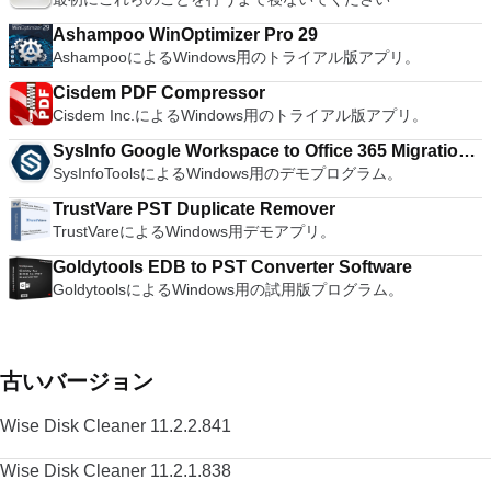
both a flexible and a powerful spreadsheet application.
Ashampoo WinOptimizer Pro 29
AshampooによるWindows用のトライアル版アプリ。
Cisdem PDF Compressor
Cisdem Inc.によるWindows用のトライアル版アプリ。
SysInfo Google Workspace to Office 365 Migration
SysInfoToolsによるWindows用のデモプログラム。
Tool
TrustVare PST Duplicate Remover
TrustVareによるWindows用デモアプリ。
Goldytools EDB to PST Converter Software
GoldytoolsによるWindows用の試用版プログラム。
古いバージョン
Wise Disk Cleaner 11.2.2.841
Wise Disk Cleaner 11.2.1.838