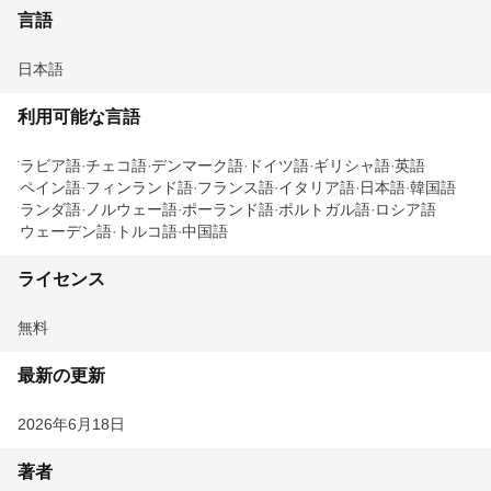
言語
日本語
利用可能な言語
アラビア語
チェコ語
デンマーク語
ドイツ語
ギリシャ語
英語
スペイン語
フィンランド語
フランス語
イタリア語
日本語
韓国語
オランダ語
ノルウェー語
ポーランド語
ポルトガル語
ロシア語
スウェーデン語
トルコ語
中国語
ライセンス
無料
最新の更新
2026年6月18日
著者