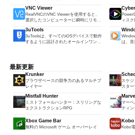
などの起動可能なUSBフラッシュドライ
は、プ
理、M
VNC Viewer
Cybe
ブをフォーマットおよび作成できます。
80％
ーブル
RealVNCのVNC Viewerを使用すると、
Powe
Rufusは、次のシナリオで役立ちます。
コンピ
不足の
選択したコンピューターに瞬時にリモー
ィスク
Windows、Linux、およびUEFI用の起動
PCS
ーティ
トアクセスできます。 Mac、Windows
オ、オ
可能なISOからUSBインストールメディ
また、
ムドラ
3uTools
Windo
PC、またはLinuxマシン、世界中のどこ
ンツ、さ
アを作成する必要がある場合。 OSがイ
ドコン
ィショ
3uToolsは、すべてのiOSデバイスで動作
Windo
からでも。 VNC Viewerを使用すると、
ても、
ンストールされていないシステムで作業
ため、P
ジ分割
するように設計されたオールインワン
は、音
コンピューターのデスクトップを表示し
イメントの仲間で
する必要がある場合。 BIOSまたはその
の所有
するダ
Windowsベースのアプリケーションで
たテレ
たり、コンピューターの前に直接座って
とサラ
他のファームウェアをDOSからフラッシ
ることができ
ィショ
す。 3uToolsは、現在利用可能な最も効
む最適
いるかのようにマウスとキーボードを制
を解き
ュする必要がある場合。 低レベルのユ
ターを
率的なiOSファイルおよびデータ管理ツ
生、表
御したりできます。 VNC Viewerは、イ
レクシ
ーティリティを実行する必要がある場
を使用
ールであると主張しています。この声明
ブル 
ンストールと使用が簡単です。制御した
頭する
最新更新
合。 Rufusは次の* ISOで動作します：
体験を
の信on性についてコメントすることはで
のデバ
いデバイスでインストーラーを実行し、
比類の
Arch Linux、Archbang、BartPE /
リケー
Krunker
Sched
きませんが、アプリ、写真、音楽、着信
行えます。 シンプルなデ
指示に従ってください。オプションで、
より、
pebuilder、CentOS、Damn Small
を直接
ブラウザベースの競争力のあるマルチプ
スケジ
音、その他のマルチメディアファイルを
たく新
Windowsでのリモート展開に使用可能な
きます
Linux、Fedora、FreeDOS、Gentoo、
からI
レイヤー
スター
簡単に管理できます。 また、ジェイル
イメン
MSIがあります。デスクトッププラット
DHR向け
gNewSense、Hiren&#39;s Boot CD、
できま
ブレイク、アクティベーション、バッテ
をより
フォームにVNC Viewerをインストール
4K、H
LiveXP、Knoppix、Kubuntu、Linux
す。 Savestates：ボタンを1つ押すだけ
Mistfall Hunter
Marve
リー、iCloudロックのステータスなど、
楽しく
する権限がない場合は、スタンドアロン
ンツを
Mint、NT Password Registry Editor、
で、ゲ
ミストフォールハンター：スリリングな
マーベ
iOSデバイスのさまざまなステータスを
をすべ
オプションを選択する必要があります。
ニター
OpenSUSE、Parted Magic、
ます。
エクストラクションRPG
ティン
表示することもできます。 3uToolsは、
写真、
主な機能は次のとおりです。 クラウド
のミニ
Slackware、Tails、Trinity Rescue Kit、
なだけ
詳細なiOSおよびiDevice情報も提供しま
して楽
サービスを介してVNC Connectを実行し
YouT
Ubuntu、Ultimate Boot CD、Windows
から6
Xbox Game Bar
Kobo
す。 3uToolsには、アイコン管理、ガベ
どこに
ているコンピューターに接続します。
360
XP（SP2以降）、Windows Server 2003
限され
無料の Microsoft ゲーム オーバーレイ
Kob
ージクリーナー、データ移行、データバ
セスで
Apple Screen Sharing（ARD）などのサ
の向上：M
R2、Windows Vista、Windows 7、
フィッ
ックアップ、着信音メーカー、ビデオコ
ードパーティ製のVNC互換ソフトウェア
セット、