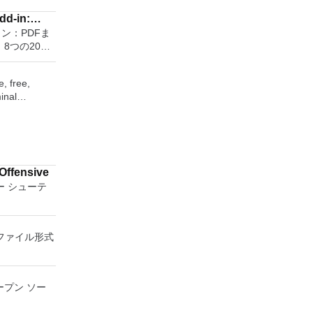
dsheet
 or AIFF
dd-in:
maker. With
アドイン：PDFま
 or XPS
ll easily be
8つの2007
related
w effects
ラムでPDFおよび
ug-ins. And more!
て保存できま
or English,
, free,
と、これらの
inal
DF形式およ
lish
n emulate
付ファイルと
een
terminals,
す（特定の機
382, and it
なります）。
 WPS Office
and serial
ficeプログ
 features,
stment tool
 Offensive
and some
 It also has
ー シューテ
ck and word
2016
s SSH,
witching
orts.
and Docer
てのファイル形式
inal
007
sor.
he connection
ラムのこの
esentations
 hosts. It
FまたはXPSアド
ープン ソー
ful tool for
out that is
ice systemソ
is. 100%
ication does
、2007