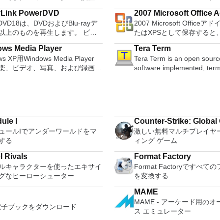
レイ可能なすべてのPS2ゲームの
free word processor, sprea
BRおよびGUIDパーティションテ
Edit Ogg Vorbis, MP3, WAV
rLink PowerDVD
2007 Microsoft Office A
以上を誇っています。かなり強力な
program and presentation 
（GPT）ディスクのディスク領域
sound files. Cut, copy, splice or mix
rDVD18は、DVDおよびBlu-rayデ
2007 Microsoft Office
Microsoft Save as PDF
ューターを所有している場合、
these three programs you wi
問題の解決を可能にします。 パ
sounds together. Change the speed or
以上のものを再生します。 ビデ
たはXPSとして保存すると、
X2は優れたエミュレーターです。
able to deal with any office 
ションのサイズ変更/移動システ
pitch of a recording. Add ne
ーディオ、写真、VR 360°コンテ
Microsoft Officeプログ
このアプリケーションはローエン
tasks. WPS Office 2016 Free has
イブを拡張するディスクとパーテ
with LADSPA pl
ws Media Player
Tera Term
らにはYouTubeやVimeoにとっ
XPS形式にエクスポートし
ピューターのサポートも提供する
multiple language support f
ンをコピーパーティションをマー
ws XP用Windows Media Player
Tera Term is an open source
PowerDVD18は重要なエンターテ
す。このツールを使用する
laystation 2コンソールのすべて
French, German, Spanish,
パーティション空き領域を再分配
楽、ビデオ、写真、および録画し
software implemented, term
す。 Ultra HD HDR TV
プログラムのサブセットでP
者は、PCで動作するゲームを見
Portuguese,Russian and Po
イナミックディスクの変換パーテ
ビ番組などすべてを保存して楽し
emulator application. It ca
ウンドサウンドシステムの可能性
びXPS形式の電子メール添
ます。 PCSX2エミュレー
languages. To switch betw
ンを回復する
な機能を搭載しています。 再
different types of computer 
放ち、360°ビデオの増え続けるコ
して送信することもできま
使用すると、PS2コントローラー
languages requires only a single click!
示、外出先で楽しむためのポータ
from DEC VT100 to DEC VT
ョンへのアクセスで仮想世界に没
能はプログラムによって異
して、本物のプレイステーション
Despite being a free suite,
デバイスとの同期、さらには家中
supports telnet, SSH 1 & 2 
か、PCまたはラップトップでの
このダウンロードは、次のOf
シミュレートできます。このアプ
comes with many innovative
イスとの共有も、すべて1か所で
port connections. It also has a built-in
ない再生サポートと独自の強化に
ラムで動作します。 Microsoft Office
ションでは、ディスクからゲーム
such as the paragraph adju
ule I
Counter-Strike: Global
ザイン - まっ
macro scripting language 
どこにいても簡単にリラックスで
Access 2007。 Microsoft Office Excel
実行することも、ハードドライブ
and multiple tabbed feature.
ュールIでアンダーワールドをマ
激しい無料マルチプレイヤ
しい外観でデジタル エンターテ
other useful plugins. Key features
。 新機能は次のとおりです。 4K
2007。 Microsoft Office InfoPath
SOイメージとして実行することも
a PDF converter, spell che
する
ィング ゲーム
トを楽しめます。 大好きな音楽
include: Automatically creates logs with
に最適化 Ultra HD Blu-ray、
2007。 Microsoft Office OneNote
す。 主な機能は次のとおりで
count feature. WPS Office 
多く - デジタル音楽体験がさらに
unique log names. Support
EVC / H.265およびHDR10コンテ
2007。 Microsoft Office PowerPoint
Personal Edition supports s
l Rivals
Format Factory
なります。 エンターテイメント
standard telnet and serial p
サポート全画面モードで21：9モ
2007。 Microsoft Office Publisher
ームの現在の「状態」を保存でき
language UI,File Roaming 
ルキャラクターを使ったエキサイ
Format Factoryですべ
て1つの場所に - 音楽、ビデオ、
Supports dec/digital/vt term
で2.35：1の映画を見る常時オン
2007。 Microsoft Office Visio 2007。
 無制限のメモリーカード：好き
online templates. Key features include:
グなヒーローシューター
を変換する
録画したテレビ番組をすべて保存
standards. Tera Term is a useful
ビューでYouTubeライブを見る
Microsoft Office Word 2007。 2
メモリーカードを保存でき、8MB
Writer Efficient word proces
しめます。 どこでも楽しめる -
application, which allows t
ubeおよびVimeoで4K HDRおよび
Microsoft Officeプログ
MAME
4MBまでの単一の物理カードに制
Presentation Multimedia pr
いても音楽、ビデオ、写真にアク
to any remote Telnet or SSH
ビデオを再生 VRエクスペリエンス
Microsoft Save as PD
MAME - アーケード用のオ
なくなりました。 高解像度グラ
creator. Spreadsheets Power
o電子ブックをダウンロード
きます。
sports a clean and crisp lay
icrosoft Mixed Realityヘッド
インは、2007 Microsoft Off
ス エミュレーター
クス：PCSX2を使用すると、
data processing and analys
easy to work with. The appl
HTC、VIVE、およびOculus
フトウェアの補足条項であり