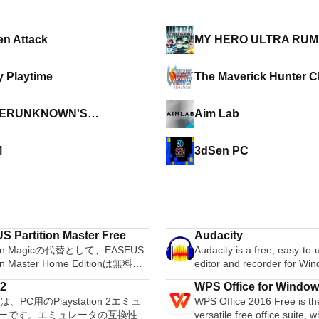
n Attack
MY HERO ULTRA RU
 Playtime
The Maverick Hunter C
ERUNKNOWN'S
Aim Lab
LEGROUNDS
M
3dSen PC
S Partition Master Free
Audacity
tion Magicの代替として、EASEUS
Audacity is a free, easy-to
ion Master Home Editionは無料の
editor and recorder for Wi
インワンパーティションソリュー
OS X, GNU/Linux and other
2
WPS Office for Windo
およびディスク管理ユーティリテ
systems. You can use Audac
は、PC用のPlaystation 2エミュ
WPS Office 2016 Free is th
。パーティションの拡張（特にシ
Record live audio. Convert tapes and
ーです。エミュレータの互換性率
versatile free office suite, 
ドライブ用）、ディスク領域の管
records into digital recordi