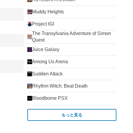
Muddy Heights
Project IGI
The Transylvania Adventure of Simon
Quest
Juice Galaxy
Among Us Arena
Sudden Attack
Rhythm Witch: Beat Death
Bloodborne PSX
もっと見る