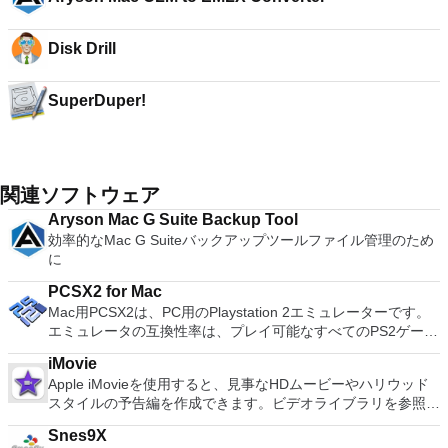
Disk Drill
SuperDuper!
関連ソフトウェア
Aryson Mac G Suite Backup Tool
効率的なMac G Suiteバックアップツールファイル管理のため
に
PCSX2 for Mac
Mac用PCSX2は、PC用のPlaystation 2エミュレーターです。
エミュレータの互換性率は、プレイ可能なすべてのPS2ゲーム
の80％以上を誇っています。かなり強力なコンピューターを
iMovie
所有している場合、PCSX2 for Macは優れたエミュレーターで
Apple iMovieを使用すると、見事なHDムービーやハリウッド
す。また、このアプリケーションはローエンドコンピューター
スタイルの予告編を作成できます。ビデオライブラリを参照し
のサポートも提供するため、Playstation 2コンソールのすべて
て、お気に入りのビデオを簡単に共有できます。ビデオは外部
の所有者は、Macで動作するゲームを見ることができます。
Snes9X
デバイスからインポートして、簡単に微調整、再配置、編集し
Macエミュレーター用PCSX2を使用すると、PS2コントローラ