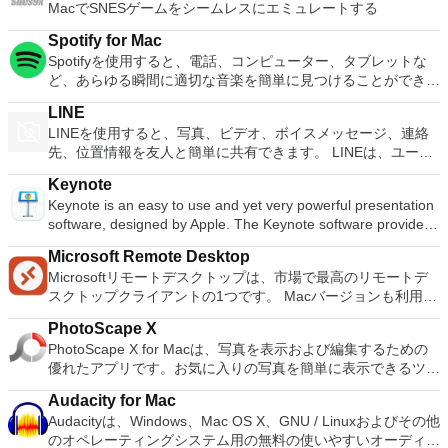
MacでSNESゲームをシームレスにエミュレートする
てから、共有したりDVDに書き込んだりできます。 機能が含
ーを使用して本物のプレイステーション体験をシミュレートで
まれます： 日付でサイドバーのイベントをソートするオプシ
きます。このアプリケーションでは、ディスクからゲームを直
Spotify for Mac
ョン新しいタイトルのフォント、サイズ、色を変更するタイム
接実行することも、ハードドライブからイメージとして実行す
Spotifyを使用すると、電話、コンピューター、タブレットな
ラインのトランジションをダブルクリックして、継続時間を調
ることもできます。 主な機能は次のとおりです。
ど、あらゆる瞬間に適切な音楽を簡単に見つけることができま
整しますイベント内のクリップの切り取りと回転調整バーを使
Savestates：ボタンを1つ押すだけで、ゲームの現在の「状
す。 Spotifyには数百万のトラックがあります。エクササイ
用して速度効果を追加する速度効果の出入りをスムーズに切り
態」を保存できます。 無制限のメモリーカード：好きなだけ
LINE
ズ、パーティー、リラックスのいずれでも、適切な音楽がいつ
替えるオプション
メモリーカードを保存でき、8MBから64MBまでの単一の物理
LINEを使用すると、写真、ビデオ、ボイスメッセージ、連絡
でも手元にあります。聴きたいものを選択するか、Spotifyに
カードに制限されなくなりました。 高解像度のグラフィック
先、位置情報を友人と簡単に共有できます。 LINEは、ユーザ
驚かせてください。 また、友人、アーティスト、有名人の音
ス：PCSX2 for Macを使用すると、1080pまたは4K HDでゲー
ーが他の多くのプラットフォームとともにMacやiOSの仲間の
楽コレクションを閲覧したり、ラジオ局を作成して座ったりす
Keynote
ムをプレイできます。 全体的に、PC PS2 for Mac PS2エミュ
ユーザーとやり取りできる唯一のサービスの1つです。 人気ア
ることもできます。 Spotifyであなたの人生をサウンドトラッ
Keynote is an easy to use and yet very powerful presentation
レーターの機能は優れています。 PS2ゲームを高い精度でエ
ーティスト、有名人、ブランド、テレビ番組の最新ニュースと
クしましょう。購読または無料で聴くことができます。
software, designed by Apple. The Keynote software provides
ミュレートでき、Mac OSとエミュレーターを切り替えること
特別クーポンを入手できます。 LINEを使用すると、1対1のメ
you with a massive array of tools and effects to ensure your
ができます。欠点は、高速ゲームに苦労し、時々フリーズまた
ッセージングとグループチャットで、いつでもどこでも無料の
Microsoft Remote Desktop
presentations stand out from the crowd. It can be used for
はクラッシュすることです。* Mac用PCSX2を使用するには、
インスタントメッセージを友人と交換できます。 LINEは、
Microsoftリモートデスクトップは、市場で最高のリモートデ
home, academic and business presentations. There are over
コンソールから抽出できるPlaystation 2 BIOSが必要です。
iPhone、Android、Windows Phone、Blackberry、さらには
スクトップクライアントの1つです。 Macバージョンも利用で
30 Apple-designed themes to choose from. The visual effects
PCのすべての一般的なスマートフォンデバイスで利用できま
きるようになりました。 Macバージョンは、ユーザーがPCを
are simply stunning to use. When combined with graphics,
す。 主な機能に含まれるもの LINEステッカー：10,000を超え
PhotoScape X
Macに接続し、マシン間でシームレスに作業するのに役立ちま
transitions and images, you can create high quality
るステッカーと顔文字を使用した、より楽しく表現力豊かなチ
PhotoScape X for Macは、写真を表示および編集するための
す。 このソフトウェアのセットアップは簡単です。ユーザー
presentations with a fresh look. Using Keynote you can create
ャット。 タイムライン：タイムラインを使用してテキスト、
優れたアプリです。お気に入りの写真を簡単に表示できるツー
はメインダイアログボックスを開き、接続したいコンピュータ
amazing presentations both quickly and easily. The software
写真、ビデオ、ステッカーを共有し、親しい友人とストーリー
ルが多数用意されています。 ユーザーインターフェイスの外
ーのネットワークIDを入力するだけで、接続はほぼ瞬時に確立
uses a simple drag and drop interface with a clean and well
を交換します。 スナップムービー：わずか10秒で最高品質の
Audacity for Mac
観は基本的ですが、いくつかのテーマを選択することができま
されます。または、接続を確立する必要があるコンピューター
designed format panel and toolbar. Keynote automatically
ビデオを作成できます。クールなバックグラウンドミュージッ
Audacityは、Windows、Mac OS X、GNU / Linuxおよびその他
す。これらのテーマは、この機能的なアプリに少しの色と多様
の名前を入力することもできます。ユーザーは、両方のマシン
saves your presentation as you make changes and with
クを追加して、友人と共有できます。 友達を簡単に追加：
のオペレーティングシステム用の無料の使いやすいオーディオ
性を追加します。画像をクリックすると、サイズ変更、トリミ