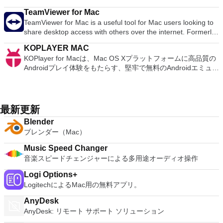
でターミナルサービスがアクティブになっていることを確認す
iCloud you can access and edit your work from your Mac,
「Shake It！」を使用してすばやく友達を追加できます関数、
エディタおよびレコーダーです。 Audacityを使用して次のこ
ング、色調整、目の補正、シャープ、ぼかしなどの一般的なツ
る必要があります。そうでない場合、接続プロンプトは拒否さ
iPad, iPhone, iPod Touch and iCloud.com. You can import a
TeamViewer for Mac
QRコード、またはLINE ID。
とができます。 ライブオーディオを録音します。 テープと記
ールを使用してすぐに編集を開始できます。編集が完了した
れます。個人的な好みを選択または構成することも可能です。
varied range of media types including; JPEG, TIFF, PNG,
TeamViewer for Mac is a useful tool for Mac users looking to
録をデジタル録音またはCDに変換します。 Ogg Vorbis、
ら、画像を同じ場所に保存するか、個別に保存することを選択
これには、コンピューターの両方でハードドライブにアクセス
PSD, EPS, PDF, AIFF, MP3, AAC, and MOV. When you have
share desktop access with others over the internet. Formerly
MP3、WAVまたはAIFFサウンドファイルを編集します。 サウ
できます。写真は、Facebook、Twitter、Picasa、Flickrなどの
できるようにすることや、マシンの解像度を選択することが含
created you masterpiece, you can export your presentations
a tool used primarily by technicians to fix issues on host
ンドをカット、コピー、スプライス、またはミックスします。
ソーシャルネットワークでも共有できます。 PhotoScape X
まれます。 多くの設定オプションと非常に滑らかなインター
KOPLAYER MAC
to Microsoft PowerPoint, PDF, QuickTime, HTML and image
computers, TeamViewer is now used by millions of users to
録音の速度またはピッチを変更します。 LADSPAプラグイン
for MacにはGIF作成ツールも備わっています。このツール
フェースを備えたこのソフトウェアは、あなたにとってうまく
KOPlayer for Macは、Mac OS Xプラットフォームに高品質の
files. You can then share as Movie to Facebook, Vimeo, and
share screens, access remote computers, train and even
で新しいエフェクトを追加します。 AC3、M4A /
は、このアプリケーションに1円も払わないと考えた場合に最
機能します。
Androidプレイ体験をもたらす、堅牢で無料のAndroidエミュレ
YouTube. Main Features: Get Started Quickly Easy To Use
conduct virtual meetings. TeamViewer connects to any Mac or
M4R（AAC）、WMA、およびオプションのライブラリを使用
適です。複数の写真をバッチ編集し、写真を結合して楽しいコ
ーターです。 従来のAndroidエミュレータと比較して、
Graphics Tools Cinema Quality Animations Share Your Work
server around the world within a few seconds. You can
してサポートされるその他の形式。 システム要件：Audacity
ラージュを作成することもできます。 全体として、
KOPlayerはx86アーキテクチャで最先端のカーネルテクノロジ
Easily As Apple says: Keynote. Your presentation. Totally
remote control your partner's Mac as if you were sitting right
は、少なくとも1 GB RAMおよび1 GHzプロセッサー（OS X
PhotoScape X for Macは非常に機能的な写真編集アプリであ
ーを使用しているため、パフォーマンス、安定性、互換性に優
decked out.
in front of it. Features: Control computers remotely via the
10.7以降では2 GB RAM / 2 GHz）で最適に動作します。
り、iPhotoの優れた代替品です。
れた利点があります。このパフォーマンスの向上により、
internet Record your session and save it as a video file for
最新更新
Audacityを長時間のマルチトラックプロジェクトに使用する場
KOPlayerでは、Macを使用して、大画面、スムーズな操作、
playback Online meetings Drag & Drop files Multi-Monitor
合、最低2 GB RAMおよび2 GHzプロセッサー（OS X 10.7以
Blender
および「無制限」のストレージオプションを利用できます。
support.
降では4 GB RAM）を推奨します。
ブレンダー（Mac）
主な機能は次のとおりです。 無料でダウンロードできるコン
テンツ。 大きな画面で鮮明な表示オプション。 キーボードマ
Music Speed Changer
ッピングは、合理化されたコントロールをもたらします。 ゲ
音楽スピードチェンジャーによる多用途オーディオ操作
ームプレイを記録して共有します。 エミュレーターのすばら
しいところは、Androidデバイスを所有しなくても、Androidの
Logi Options+
エクスペリエンスを十分に楽しむことができることです。
LogitechによるMac用の無料アプリ。
Google Playストアのサポートにより、VMは利用可能なすべて
のアプリと互換性があります。 KOPlayerでGoogle Playスト
AnyDesk
アのアプリをダウンロード、インストール、再生できます。必
AnyDesk: リモート サポート ソリューション
要であれば、KOPlayerはドラッグアンドドロップによる.apk