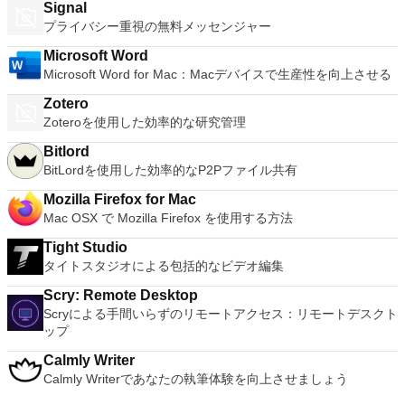
Signal
ファイルもサポートするため、手動でアプリをインストールす
プライバシー重視の無料メッセンジャー
ることもできます。 ゲームパッド、キーボードとマウス、お
よびマイクとカメラのサポートにより、可能な限り最高の方法
Microsoft Word
でモバイルゲームを楽しむことができます。 KOPlayer for
Microsoft Word for Mac：Macデバイスで生産性を向上させる
Macは簡単にインストールして実行でき、Android VMを追加
するのは簡単です。好きではないものは何ですか？
Zotero
Zoteroを使用した効率的な研究管理
Bitlord
BitLordを使用した効率的なP2Pファイル共有
Mozilla Firefox for Mac
Mac OSX で Mozilla Firefox を使用する方法
Tight Studio
タイトスタジオによる包括的なビデオ編集
Scry: Remote Desktop
Scryによる手間いらずのリモートアクセス：リモートデスクト
ップ
Calmly Writer
Calmly Writerであなたの執筆体験を向上させましょう