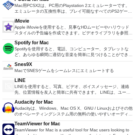
Mac用PCSX2は、PC用のPlaystation 2エミュレーターです。
エミュレータの互換性率は、プレイ可能なすべてのPS2ゲーム
の80％以上を誇っています。かなり強力なコンピューターを
iMovie
所有している場合、PCSX2 for Macは優れたエミュレーターで
Apple iMovieを使用すると、見事なHDムービーやハリウッド
す。また、このアプリケーションはローエンドコンピューター
スタイルの予告編を作成できます。ビデオライブラリを参照し
のサポートも提供するため、Playstation 2コンソールのすべて
て、お気に入りのビデオを簡単に共有できます。ビデオは外部
の所有者は、Macで動作するゲームを見ることができます。
Spotify for Mac
デバイスからインポートして、簡単に微調整、再配置、編集し
Macエミュレーター用PCSX2を使用すると、PS2コントローラ
Spotifyを使用すると、電話、コンピューター、タブレットな
てから、共有したりDVDに書き込んだりできます。 機能が含
ーを使用して本物のプレイステーション体験をシミュレートで
ど、あらゆる瞬間に適切な音楽を簡単に見つけることができま
まれます： 日付でサイドバーのイベントをソートするオプシ
きます。このアプリケーションでは、ディスクからゲームを直
す。 Spotifyには数百万のトラックがあります。エクササイ
ョン新しいタイトルのフォント、サイズ、色を変更するタイム
接実行することも、ハードドライブからイメージとして実行す
Snes9X
ズ、パーティー、リラックスのいずれでも、適切な音楽がいつ
ラインのトランジションをダブルクリックして、継続時間を調
ることもできます。 主な機能は次のとおりです。
MacでSNESゲームをシームレスにエミュレートする
でも手元にあります。聴きたいものを選択するか、Spotifyに
整しますイベント内のクリップの切り取りと回転調整バーを使
Savestates：ボタンを1つ押すだけで、ゲームの現在の「状
驚かせてください。 また、友人、アーティスト、有名人の音
用して速度効果を追加する速度効果の出入りをスムーズに切り
態」を保存できます。 無制限のメモリーカード：好きなだけ
LINE
楽コレクションを閲覧したり、ラジオ局を作成して座ったりす
替えるオプション
メモリーカードを保存でき、8MBから64MBまでの単一の物理
LINEを使用すると、写真、ビデオ、ボイスメッセージ、連絡
ることもできます。 Spotifyであなたの人生をサウンドトラッ
カードに制限されなくなりました。 高解像度のグラフィック
先、位置情報を友人と簡単に共有できます。 LINEは、ユーザ
クしましょう。購読または無料で聴くことができます。
ス：PCSX2 for Macを使用すると、1080pまたは4K HDでゲー
ーが他の多くのプラットフォームとともにMacやiOSの仲間の
Audacity for Mac
ムをプレイできます。 全体的に、PC PS2 for Mac PS2エミュ
ユーザーとやり取りできる唯一のサービスの1つです。 人気ア
Audacityは、Windows、Mac OS X、GNU / Linuxおよびその他
レーターの機能は優れています。 PS2ゲームを高い精度でエ
ーティスト、有名人、ブランド、テレビ番組の最新ニュースと
のオペレーティングシステム用の無料の使いやすいオーディオ
ミュレートでき、Mac OSとエミュレーターを切り替えること
特別クーポンを入手できます。 LINEを使用すると、1対1のメ
エディタおよびレコーダーです。 Audacityを使用して次のこ
ができます。欠点は、高速ゲームに苦労し、時々フリーズまた
ッセージングとグループチャットで、いつでもどこでも無料の
TeamViewer for Mac
とができます。 ライブオーディオを録音します。 テープと記
はクラッシュすることです。* Mac用PCSX2を使用するには、
インスタントメッセージを友人と交換できます。 LINEは、
TeamViewer for Mac is a useful tool for Mac users looking to
録をデジタル録音またはCDに変換します。 Ogg Vorbis、
コンソールから抽出できるPlaystation 2 BIOSが必要です。
iPhone、Android、Windows Phone、Blackberry、さらには