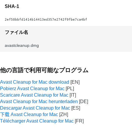
SHA-1
2ef50bbfd1414b14413ed357e2742f9fbe7ca4bf
ファイル名
avastcleanup.dmg
他の言語で利用可能なプログラム
Avast Cleanup for Mac download
Pobierz Avast Cleanup for Mac
Scaricare Avast Cleanup for Mac
Avast Cleanup for Mac herunterladen
Descargar Avast Cleanup for Mac
下载 Avast Cleanup for Mac
Télécharger Avast Cleanup for Mac