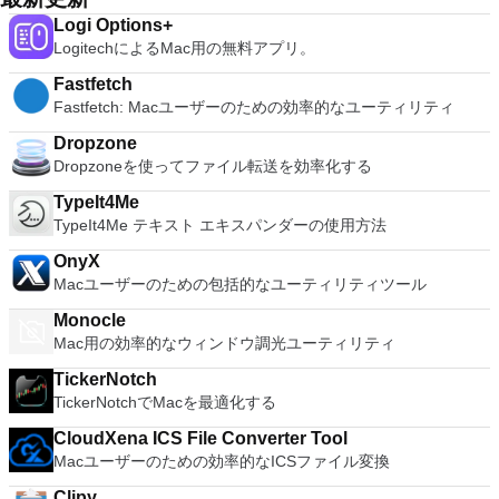
Graphics Tools Cinema Quality Animations Share Your Work
す（接続状態が悪い場合でも）。 Opera for Macには、優れた
したりできることを意味します。 使いやすい Mac用の
ラージュを作成することもできます。 全体として、
Logi Options+
Easily As Apple says: Keynote. Your presentation. Totally
インターフェースでウェブを閲覧するために必要なものがすべ
OpenOffice.orgは簡単に習得できます。すでに別のオフィスソ
PhotoScape X for Macは非常に機能的な写真編集アプリであ
LogitechによるMac用の無料アプリ。
decked out.
て揃っています。スタートアップから、新しいコンテンツを直
フトウェアパッケージを使用している場合は、すぐにMac用の
り、iPhotoの優れた代替品です。
接提供するDiscoverページを提供します。 tは、トピック、
OpenOffice.orgにアクセスできます。世界規模のネイティブ言
Fastfetch
国、言語ごとに必要なニュースを表示します。起動時に、スピ
語コミュニティは、おそらくOpenOffice.org for Macがあなた
Fastfetch: Macユーザーのための効率的なユーティリティ
ードダイヤルとブックマークページも利用できます。これによ
の言語で利用可能でサポートされていることを意味します。
り、最も頻繁に使用するサイトやお気に入りリストに追加した
自由 何より、OpenOffice.org for Macは、ライセンス料なしで
Dropzone
サイトに簡単にアクセスできます。 主な機能は次のとおりで
完全に無料でダウンロードして使用できます。 Mac用の
Dropzoneを使ってファイル転送を効率化する
す。 なめらかなインターフェース。 ダウンロードマネジャ
OpenOffice.orgはLGPLライセンスの下でリリースされていま
ー。 カスタマイズ可能なテーマ。 拡張機能。 短縮ダイヤル。
TypeIt4Me
す。つまり、国内、商業、教育、行政など、あらゆる目的で使
プライベートブラウジングモード。 Discoverは最新のニュー
TypeIt4Me テキスト エキスパンダーの使用方法
用できます。
スコンテンツを提供します。 Opera for Macは統合された検索
OnyX
およびナビゲーション機能を提供します。これは、他の有名な
Macユーザーのための包括的なユーティリティツール
敵の間でよく見られるものです。 Opera for Macは、画面上部
に2つのテキストフィールドを表示する代わりに、検索とナビ
Monocle
ゲーションの両方に単一のバーを使用します。この機能によ
Mac用の効率的なウィンドウ調光ユーティリティ
り、ブラウザウィンドウがすっきりと整理され、最高の機能が
提供されます。 Opera for Macには、ダウンロードマネージャ
TickerNotch
ーと、トレースを残さずにナビゲートできるプライベートブラ
TickerNotchでMacを最適化する
ウジングモードも含まれています。 Opera for Macでは、拡張
機能の配列をインストールすることもできるので、必要に応じ
CloudXena ICS File Converter Tool
てブラウザーをカスタマイズできます。カタログは一般的なブ
Macユーザーのための効率的なICSファイル変換
ラウザよりもかなり小さくなっていますが、Adblock Plus、
Feedly、Pinterestのバージョンがあります。 Opera for Mac
Clipy