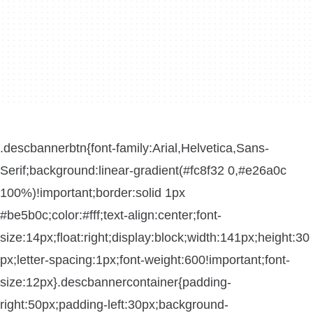
.descbannerbtn{font-family:Arial,Helvetica,Sans-
Serif;background:linear-gradient(#fc8f32 0,#e26a0c
100%)!important;border:solid 1px
#be5b0c;color:#fff;text-align:center;font-
size:14px;float:right;display:block;width:141px;height:30
px;letter-spacing:1px;font-weight:600!important;font-
size:12px}.descbannercontainer{padding-
right:50px;padding-left:30px;background-