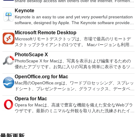
share desktop access with others over the internet. Formerly
MP3、WAVまたはAIFFサウンドファイルを編集します。 サウ
PCのすべての一般的なスマートフォンデバイスで利用できま
a tool used primarily by technicians to fix issues on host
ンドをカット、コピー、スプライス、またはミックスします。
す。 主な機能に含まれるもの LINEステッカー：10,000を超え
Keynote
computers, TeamViewer is now used by millions of users to
録音の速度またはピッチを変更します。 LADSPAプラグイン
るステッカーと顔文字を使用した、より楽しく表現力豊かなチ
Keynote is an easy to use and yet very powerful presentation
share screens, access remote computers, train and even
で新しいエフェクトを追加します。 AC3、M4A /
ャット。 タイムライン：タイムラインを使用してテキスト、
software, designed by Apple. The Keynote software provides
conduct virtual meetings. TeamViewer connects to any Mac or
M4R（AAC）、WMA、およびオプションのライブラリを使用
写真、ビデオ、ステッカーを共有し、親しい友人とストーリー
you with a massive array of tools and effects to ensure your
server around the world within a few seconds. You can
してサポートされるその他の形式。 システム要件：Audacity
を交換します。 スナップムービー：わずか10秒で最高品質の
Microsoft Remote Desktop
presentations stand out from the crowd. It can be used for
remote control your partner's Mac as if you were sitting right
は、少なくとも1 GB RAMおよび1 GHzプロセッサー（OS X
ビデオを作成できます。クールなバックグラウンドミュージッ
Microsoftリモートデスクトップは、市場で最高のリモートデ
home, academic and business presentations. There are over
in front of it. Features: Control computers remotely via the
10.7以降では2 GB RAM / 2 GHz）で最適に動作します。
クを追加して、友人と共有できます。 友達を簡単に追加：
スクトップクライアントの1つです。 Macバージョンも利用で
30 Apple-designed themes to choose from. The visual effects
internet Record your session and save it as a video file for
Audacityを長時間のマルチトラックプロジェクトに使用する場
「Shake It！」を使用してすばやく友達を追加できます関数、
きるようになりました。 Macバージョンは、ユーザーがPCを
are simply stunning to use. When combined with graphics,
playback Online meetings Drag & Drop files Multi-Monitor
合、最低2 GB RAMおよび2 GHzプロセッサー（OS X 10.7以
PhotoScape X
QRコード、またはLINE ID。
Macに接続し、マシン間でシームレスに作業するのに役立ちま
transitions and images, you can create high quality
support.
降では4 GB RAM）を推奨します。
PhotoScape X for Macは、写真を表示および編集するための
す。 このソフトウェアのセットアップは簡単です。ユーザー
presentations with a fresh look. Using Keynote you can create
優れたアプリです。お気に入りの写真を簡単に表示できるツー
はメインダイアログボックスを開き、接続したいコンピュータ
amazing presentations both quickly and easily. The software
ルが多数用意されています。 ユーザーインターフェイスの外
ーのネットワークIDを入力するだけで、接続はほぼ瞬時に確立
uses a simple drag and drop interface with a clean and well
OpenOffice.org for Mac
観は基本的ですが、いくつかのテーマを選択することができま
されます。または、接続を確立する必要があるコンピューター
designed format panel and toolbar. Keynote automatically
Mac用のOpenOffice.orgは、ワードプロセッシング、スプレッ
す。これらのテーマは、この機能的なアプリに少しの色と多様
の名前を入力することもできます。ユーザーは、両方のマシン
saves your presentation as you make changes and with
ドシート、プレゼンテーション、グラフィックス、データベー
性を追加します。画像をクリックすると、サイズ変更、トリミ
でターミナルサービスがアクティブになっていることを確認す
iCloud you can access and edit your work from your Mac,
ス向けの主要なオープンソースのオフィスソフトウェアスイー
ング、色調整、目の補正、シャープ、ぼかしなどの一般的なツ
る必要があります。そうでない場合、接続プロンプトは拒否さ
iPad, iPhone, iPod Touch and iCloud.com. You can import a
Opera for Mac
トです。このアプリケーションは多くの言語で利用可能で、す
ールを使用してすぐに編集を開始できます。編集が完了した
れます。個人的な好みを選択または構成することも可能です。
varied range of media types including; JPEG, TIFF, PNG,
Opera for Macは、高速で豊富な機能を備えた安全なWebブラ
べての一般的なコンピューターで動作します。 素晴らしいソ
ら、画像を同じ場所に保存するか、個別に保存することを選択
これには、コンピューターの両方でハードドライブにアクセス
PSD, EPS, PDF, AIFF, MP3, AAC, and MOV. When you have
ウザです。最新のミニマルな外観を取り入れた洗練されたイン
フトウェア Mac用OpenOffice.orgは、20年以上にわたるソフ
できます。写真は、Facebook、Twitter、Picasa、Flickrなどの
できるようにすることや、マシンの解像度を選択することが含
created you masterpiece, you can export your presentations
ターフェイスと、ブラウジングをより楽しくするためのツール
トウェアエンジニアリングの成果です。最初から単一のソフト
ソーシャルネットワークでも共有できます。 PhotoScape X
まれます。 多くの設定オプションと非常に滑らかなインター
to Microsoft PowerPoint, PDF, QuickTime, HTML and image
のスタックを備えています。これらには、お気に入りを格納す
ウェアとして設計されているため、他の製品とは一致しない一
for MacにはGIF作成ツールも備わっています。このツール
フェースを備えたこのソフトウェアは、あなたにとってうまく
files. You can then share as Movie to Facebook, Vimeo, and
るスピードダイヤルや、ページを圧縮してより高速なナビゲー
貫性があります。完全にオープンな開発プロセスとは、誰でも
は、このアプリケーションに1円も払わないと考えた場合に最
機能します。
YouTube. Main Features: Get Started Quickly Easy To Use
ションを提供するOpera Turboモードなどのツールが含まれま
バグを報告したり、新機能を要求したり、ソフトウェアを強化
最新更新
適です。複数の写真をバッチ編集し、写真を結合して楽しいコ