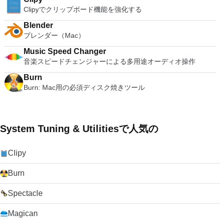
は、最新のWebに最適なブラウザです。ユーザー数の点で
Clipyでクリップボード機能を強化する
は、Google Chrome、Mozilla Firefox、およびSafariの背後に
Blender
あります。ただし、最先端の技術で最新のものであり、ブラウ
ブレンダー（Mac）
ザ戦争の強力な競争相手であり続けています。 全体として、
Opera for Macは最高のパフォーマンスと相まって優れたデザ
Music Speed Changer
インを備えています。シンプルかつ実用的です。キーボードシ
音楽スピードチェンジャーによる多用途オーディオ操作
ョートカットは他のブラウザに似ており、使用可能なオプショ
ンはさまざまで、スピードダイヤルインターフェイスは使いや
Burn
すいです。また、Opera for Macをテーマでカスタマイズし
Burn: Mac用の必須ディスク焼きツール
て、ブラウジングエクスペリエンスをさらにパーソナルにする
こともできます。したがって、通常のブラウザとは異なるもの
を試すことを考えているなら、Opera for Macがあなたの選択
かもしれません。 OperaのWindowsバージョンをお探しです
System Tuning & Utilitiesで人気の
か？ここからダウンロード 少し違うものをお探しの場合は、
TechBeatの代替ブラウザーのガイドをご覧ください 。
Clipy
Burn
Spectacle
Magican