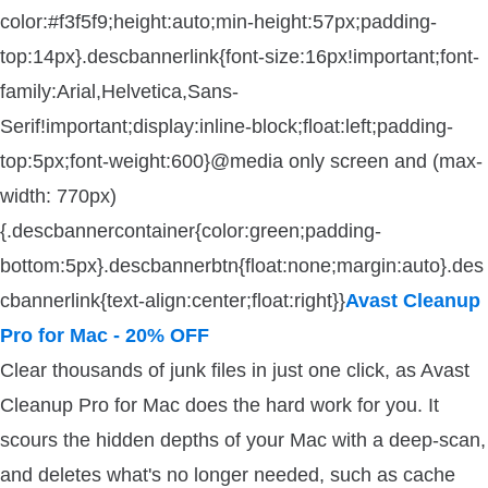
color:#f3f5f9;height:auto;min-height:57px;padding-
top:14px}.descbannerlink{font-size:16px!important;font-
family:Arial,Helvetica,Sans-
Serif!important;display:inline-block;float:left;padding-
top:5px;font-weight:600}@media only screen and (max-
width: 770px)
{.descbannercontainer{color:green;padding-
bottom:5px}.descbannerbtn{float:none;margin:auto}.des
cbannerlink{text-align:center;float:right}}
Avast Cleanup
Pro for Mac - 20% OFF
Clear thousands of junk files in just one click, as Avast
Cleanup Pro for Mac does the hard work for you. It
scours the hidden depths of your Mac with a deep-scan,
and deletes what's no longer needed, such as cache