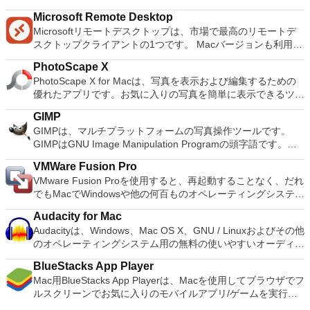
PCのすべての一般的なスマートフォンデバイスで利用できま
ス：PCSX2 for Macを使用すると、1080pまたは4K HDでゲー
す。 Spotifyには数百万のトラックがあります。エクササイ
are simply stunning to use. When combined with graphics,
す。 主な機能に含まれるもの LINEステッカー：10,000を超え
Microsoft Remote Desktop
ムをプレイできます。 全体的に、PC PS2 for Mac PS2エミュ
ズ、パーティー、リラックスのいずれでも、適切な音楽がいつ
transitions and images, you can create high quality
るステッカーと顔文字を使用した、より楽しく表現力豊かなチ
Microsoftリモートデスクトップは、市場で最高のリモートデ
レーターの機能は優れています。 PS2ゲームを高い精度でエ
でも手元にあります。聴きたいものを選択するか、Spotifyに
presentations with a fresh look. Using Keynote you can create
ャット。 タイムライン：タイムラインを使用してテキスト、
スクトップクライアントの1つです。 Macバージョンも利用で
ミュレートでき、Mac OSとエミュレーターを切り替えること
驚かせてください。 また、友人、アーティスト、有名人の音
amazing presentations both quickly and easily. The software
写真、ビデオ、ステッカーを共有し、親しい友人とストーリー
きるようになりました。 Macバージョンは、ユーザーがPCを
ができます。欠点は、高速ゲームに苦労し、時々フリーズまた
楽コレクションを閲覧したり、ラジオ局を作成して座ったりす
uses a simple drag and drop interface with a clean and well
を交換します。 スナップムービー：わずか10秒で最高品質の
PhotoScape X
Macに接続し、マシン間でシームレスに作業するのに役立ちま
はクラッシュすることです。* Mac用PCSX2を使用するには、
ることもできます。 Spotifyであなたの人生をサウンドトラッ
designed format panel and toolbar. Keynote automatically
ビデオを作成できます。クールなバックグラウンドミュージッ
PhotoScape X for Macは、写真を表示および編集するための
す。 このソフトウェアのセットアップは簡単です。ユーザー
コンソールから抽出できるPlaystation 2 BIOSが必要です。
クしましょう。購読または無料で聴くことができます。
saves your presentation as you make changes and with
クを追加して、友人と共有できます。 友達を簡単に追加：
優れたアプリです。お気に入りの写真を簡単に表示できるツー
はメインダイアログボックスを開き、接続したいコンピュータ
iCloud you can access and edit your work from your Mac,
「Shake It！」を使用してすばやく友達を追加できます関数、
ルが多数用意されています。 ユーザーインターフェイスの外
ーのネットワークIDを入力するだけで、接続はほぼ瞬時に確立
iPad, iPhone, iPod Touch and iCloud.com. You can import a
GIMP
QRコード、またはLINE ID。
観は基本的ですが、いくつかのテーマを選択することができま
されます。または、接続を確立する必要があるコンピューター
varied range of media types including; JPEG, TIFF, PNG,
GIMPは、マルチプラットフォームの写真操作ツールです。
す。これらのテーマは、この機能的なアプリに少しの色と多様
の名前を入力することもできます。ユーザーは、両方のマシン
PSD, EPS, PDF, AIFF, MP3, AAC, and MOV. When you have
GIMPはGNU Image Manipulation Programの頭字語です。
性を追加します。画像をクリックすると、サイズ変更、トリミ
でターミナルサービスがアクティブになっていることを確認す
created you masterpiece, you can export your presentations
GIMPは、写真のレタッチ、画像の合成、画像の構築など、さ
ング、色調整、目の補正、シャープ、ぼかしなどの一般的なツ
る必要があります。そうでない場合、接続プロンプトは拒否さ
VMWare Fusion Pro
to Microsoft PowerPoint, PDF, QuickTime, HTML and image
まざまな画像操作タスクに適しています。 多くの機能があり
ールを使用してすぐに編集を開始できます。編集が完了した
れます。個人的な好みを選択または構成することも可能です。
VMware Fusion Proを使用すると、再起動することなく、だれ
files. You can then share as Movie to Facebook, Vimeo, and
ます。シンプルなペイントプログラム、エキスパート品質の写
ら、画像を同じ場所に保存するか、個別に保存することを選択
これには、コンピューターの両方でハードドライブにアクセス
でもMacでWindowsや他の何百ものオペレーティングシステム
YouTube. Main Features: Get Started Quickly Easy To Use
真レタッチプログラム、オンラインバッチ処理システム、大量
できます。写真は、Facebook、Twitter、Picasa、Flickrなどの
できるようにすることや、マシンの解像度を選択することが含
を実行できます。このアプリは、新規ユーザーにとっては十分
Graphics Tools Cinema Quality Animations Share Your Work
生産イメージレンダラー、イメージフォーマットコンバーター
ソーシャルネットワークでも共有できます。 PhotoScape X
まれます。 多くの設定オプションと非常に滑らかなインター
Audacity for Mac
にシンプルでありながら、ITプロフェッショナル、開発者、お
Easily As Apple says: Keynote. Your presentation. Totally
などとして使用できます。 ブラシ、鉛筆、エアブラシ、クロ
for MacにはGIF作成ツールも備わっています。このツール
フェースを備えたこのソフトウェアは、あなたにとってうまく
Audacityは、Windows、Mac OS X、GNU / Linuxおよびその他
よび企業にとっては十分に強力です。 主な機能は次のとおり
decked out.
ーン作成などを含むペイントツールのフルスイートタイルベー
は、このアプリケーションに1円も払わないと考えた場合に最
機能します。
のオペレーティングシステム用の無料の使いやすいオーディオ
です。 MacOS Sierra対応の VMware Fusion Proを使用する
スのメモリ管理により、画像サイズは利用可能なディスク容量
適です。複数の写真をバッチ編集し、写真を結合して楽しいコ
エディタおよびレコーダーです。 Audacityを使用して次のこ
と、MacOS 10.12 Sierraを搭載したMacで仮想マシンを起動
のみによって制限されます高品質のアンチエイリアスのための
ラージュを作成することもできます。 全体として、
BlueStacks App Player
とができます。 ライブオーディオを録音します。 テープと記
したり、サンドボックスで新しいmacOSを安全にテストした
すべてのペイントツールのサブピクセルサンプリングアルファ
PhotoScape X for Macは非常に機能的な写真編集アプリであ
Mac用BlueStacks App Playerは、Macを使用してブラウザでフ
録をデジタル録音またはCDに変換します。 Ogg Vorbis、
りできます。 Windows 10向けに構築Windows 10を Macの仮
チャネルの完全サポートレイヤーとチャンネル Script-Fuなど
り、iPhotoの優れた代替品です。
ルスクリーンでお気に入りのモバイルアプリ/ゲームを実行で
MP3、WAVまたはAIFFサウンドファイルを編集します。 サウ
想マシンとして実行するための完全なサポート。 柔軟なアプ
の外部プログラムから内部GIMP関数を呼び出すための手続き
きるようにする優れたツールです。 Mac用BlueStacks App
ンドをカット、コピー、スプライス、またはミックスします。