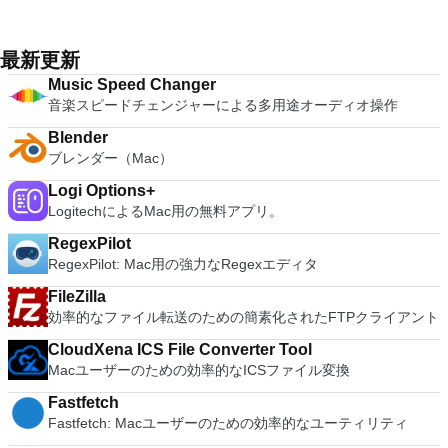
リインタラクションユニティモードではWindowsデスクトッ
型データベース高度なスクリプト機能複数の元に戻す/やり直
Playerの主な機能 完全にカスタマイズ可能な環境。 複数のOS
録音の速度またはピッチを変更します。 LADSPAプラグイン
プが非表示になるため、WindowsアプリをMacアプリのように
し（ディスク領域によってのみ制限されます） 回転、拡大縮
構成のサポート。 Google Playの統合。 Mac向けBlueStacks
で新しいエフェクトを追加します。 AC3、M4A /
実行できます。 Dock、Spotlight、またはLaunchpadから直接
小、せん断、反転などの変換ツールサポートされているファイ
App Playerをインストールすると、FacebookやTwitterなどの
M4R（AAC）、WMA、およびオプションのライブラリを使用
最新更新
起動し、Exposé、Spaces、Mission Controlで表示できます。
ル形式には、GIF、JPEG、PNG、XPM、TIFF、TGA、
人気のソーシャルメディアプラットフォームを選択して動作す
してサポートされるその他の形式。 システム要件：Audacity
Macのショートカットと直感的なジェスチャーを使用して、
MPEG、PS、PDF、PCX、BMPなどが含まれます長方形、楕
Music Speed Changer
るように構成できます。環境でAndroidアプリが実行される
は、少なくとも1 GB RAMおよび1 GHzプロセッサー（OS X
Windowsアプリを簡単に操作できます。 スナップショット
円、無料、ファジー、ベジェ、インテリジェントなどの選択ツ
音楽スピードチェンジャーによる多用途オーディオ操作
と、Mac用BlueStacks App PlayerをGoogle Playアカウントで
10.7以降では2 GB RAM / 2 GHz）で最適に動作します。
VMware Fusion Proでは、スナップショットを使用して「ロー
ール新しいファイル形式と新しい効果フィルターを簡単に追加
動作するように設定できるため、お気に入りのアプリやゲーム
Audacityを長時間のマルチトラックプロジェクトに使用する場
ルバックポイント」を作成し、オンザフライに戻すことができ
Blender
できるプラグイン
にアクセスできます！ Mac用BlueStacks App Playerのユーザ
合、最低2 GB RAMおよび2 GHzプロセッサー（OS X 10.7以
ます。 システム要件：64ビット対応Intel®Mac（Core 2
ブレンダー（Mac）
ーインターフェイスは、ニーズに合わせて完全に構成できま
降では4 GB RAM）を推奨します。
Duo、Xeon、i3、i5、i7以上のプロセッサーと互換性がありま
す。さらに、Appleが設計および開発したカスタムソフトウェ
Logi Options+
す）最小4GBのRAM.VMware Fusion用に750MBの空きディス
アエクスペリエンスと統合できます。 BlueStacks App Player
LogitechによるMac用の無料アプリ。
ク容量、各仮想マシンに少なくとも5GB 仮想マシンのオペレ
for Macを使用して完全なAndroid環境を楽しむことができま
ーティングシステムインストールメディア（ディスクまたはデ
す。または、選択した場合は、Androidアプリのアイコンを
RegexPilot
ィスクイメージ）。 Windows DirectX 10またはOpenGL 3.3に
Macデスクトップに直接インストールすることもできます。
RegexPilot: Mac用の強力なRegexエディタ
推奨されるグラフィックハードウェアには、NVIDIA 8600M以
Mac用BlueStacks App Playerは複数の言語をサポートしてい
上およびATI 2600以上が含まれます。 ホストオペレーティン
FileZilla
ます。 BlueStacks App PlayerのWindowsバージョンをお探し
グシステム： Mac OS X 10.9 Mavericks。 Mac OS X 10.10
効率的なファイル転送のための簡素化されたFTPクライアント
ですか？ここからダウンロード
Yosemite。 Mac OS X 10.11 El Capitan。 MacOS 10.12
Sierra。 ゲストオペレーティングシステムは次のとおりです。
CloudXena ICS File Converter Tool
ウインドウズ10 Windows8.X。 Windows 7。 Windows XP。
Macユーザーのための効率的なICSファイル変換
Mac OS 10.12 Sierra。 Mac OS X 10.11 El Capitan。 Mac
OS X 10.10 Yosemite。 Mac OS X 10.9 Mavericks。
Fastfetch
Ubuntu。 RedHat。 スーゼ。 Debian。 CentOS。 VMware
Fastfetch: Macユーザーのための効率的なユーティリティ
Fusion Proは、macOSで最高の仮想マシンモニターの1つとし