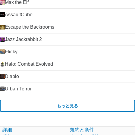
Max the Elf
AssaultCube
Escape the Backrooms
Jazz Jackrabbit 2
Flicky
Halo: Combat Evolved
Diablo
Urban Terror
もっと見る
詳細
規約と条件