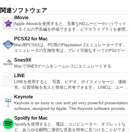
関連ソフトウェア
iMovie
Apple iMovieを使用すると、見事なHDムービーやハリウッド
スタイルの予告編を作成できます。ビデオライブラリを参照し
て、お気に入りのビデオを簡単に共有できます。ビデオは外部
PCSX2 for Mac
デバイスからインポートして、簡単に微調整、再配置、編集し
Mac用PCSX2は、PC用のPlaystation 2エミュレーターです。
てから、共有したりDVDに書き込んだりできます。 機能が含
エミュレータの互換性率は、プレイ可能なすべてのPS2ゲーム
まれます： 日付でサイドバーのイベントをソートするオプシ
の80％以上を誇っています。かなり強力なコンピューターを
ョン新しいタイトルのフォント、サイズ、色を変更するタイム
Snes9X
所有している場合、PCSX2 for Macは優れたエミュレーターで
ラインのトランジションをダブルクリックして、継続時間を調
MacでSNESゲームをシームレスにエミュレートする
す。また、このアプリケーションはローエンドコンピューター
整しますイベント内のクリップの切り取りと回転調整バーを使
のサポートも提供するため、Playstation 2コンソールのすべて
用して速度効果を追加する速度効果の出入りをスムーズに切り
LINE
の所有者は、Macで動作するゲームを見ることができます。
替えるオプション
LINEを使用すると、写真、ビデオ、ボイスメッセージ、連絡
Macエミュレーター用PCSX2を使用すると、PS2コントローラ
先、位置情報を友人と簡単に共有できます。 LINEは、ユーザ
ーを使用して本物のプレイステーション体験をシミュレートで
ーが他の多くのプラットフォームとともにMacやiOSの仲間の
きます。このアプリケーションでは、ディスクからゲームを直
Keynote
ユーザーとやり取りできる唯一のサービスの1つです。 人気ア
接実行することも、ハードドライブからイメージとして実行す
Keynote is an easy to use and yet very powerful presentation
ーティスト、有名人、ブランド、テレビ番組の最新ニュースと
ることもできます。 主な機能は次のとおりです。
software, designed by Apple. The Keynote software provides
特別クーポンを入手できます。 LINEを使用すると、1対1のメ
Savestates：ボタンを1つ押すだけで、ゲームの現在の「状
you with a massive array of tools and effects to ensure your
ッセージングとグループチャットで、いつでもどこでも無料の
態」を保存できます。 無制限のメモリーカード：好きなだけ
Spotify for Mac
presentations stand out from the crowd. It can be used for
インスタントメッセージを友人と交換できます。 LINEは、
メモリーカードを保存でき、8MBから64MBまでの単一の物理
Spotifyを使用すると、電話、コンピューター、タブレットな
home, academic and business presentations. There are over
iPhone、Android、Windows Phone、Blackberry、さらには
カードに制限されなくなりました。 高解像度のグラフィック
ど、あらゆる瞬間に適切な音楽を簡単に見つけることができま
30 Apple-designed themes to choose from. The visual effects