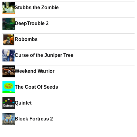
Stubbs the Zombie
DeepTrouble 2
Robombs
Curse of the Juniper Tree
Weekend Warrior
The Cost Of Seeds
Quintet
Block Fortress 2