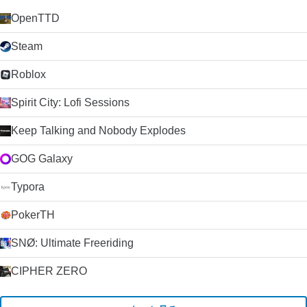
OpenTTD
Steam
Roblox
Spirit City: Lofi Sessions
Keep Talking and Nobody Explodes
GOG Galaxy
Typora
PokerTH
SNØ: Ultimate Freeriding
CIPHER ZERO