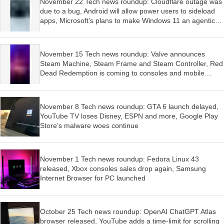
November 22 Tech news roundup: Cloudflare outage was
due to a bug, Android will allow power users to sideload
apps, Microsoft’s plans to make Windows 11 an agentic
OS have begun
November 15 Tech news roundup: Valve announces
Steam Machine, Steam Frame and Steam Controller, Red
Dead Redemption is coming to consoles and mobile
devices, Firefox wants AI features to be optional
November 8 Tech news roundup: GTA 6 launch delayed,
YouTube TV loses Disney, ESPN and more, Google Play
Store’s malware woes continue
November 1 Tech news roundup: Fedora Linux 43
released, Xbox consoles sales drop again, Samsung
Internet Browser for PC launched
October 25 Tech news roundup: OpenAI ChatGPT Atlas
browser released, YouTube adds a time-limit for scrolling