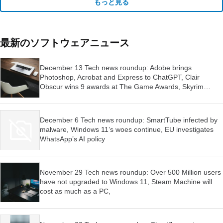
もっと見る
最新のソフトウェアニュース
December 13 Tech news roundup: Adobe brings
Photoshop, Acrobat and Express to ChatGPT, Clair
Obscur wins 9 awards at The Game Awards, Skyrim
launched for Switch 2
December 6 Tech news roundup: SmartTube infected by
malware, Windows 11’s woes continue, EU investigates
WhatsApp’s AI policy
November 29 Tech news roundup: Over 500 Million users
have not upgraded to Windows 11, Steam Machine will
cost as much as a PC,