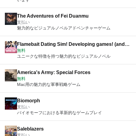
The Adventures of Fei Duanmu
支払い
魅力的なビジュアルノベルアドベンチャーゲーム
Flamebait Dating Sim! Developing games! (and
無料
feelings?)
ユニークな特徴を持つ魅力的なビジュアルノベル
America's Army: Special Forces
無料
Mac用の魅力的な軍事戦略ゲーム
Biomorph
支払い
バイオモーフにおける革新的なゲームプレイ
Saleblazers
支払い