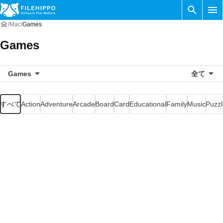
Mac
Games
Games
Games
全て
すべて
Action
Adventure
Arcade
Board
Card
Educational
Family
Music
Puzzl