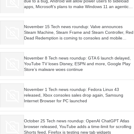
due to a bug, Android will allow power users to sideload
apps, Microsoft’s plans to make Windows 11 an agentic
OS have begun
November 15 Tech news roundup: Valve announces
Steam Machine, Steam Frame and Steam Controller, Red
Dead Redemption is coming to consoles and mobile
devices, Firefox wants AI features to be optional
November 8 Tech news roundup: GTA 6 launch delayed,
YouTube TV loses Disney, ESPN and more, Google Play
Store’s malware woes continue
November 1 Tech news roundup: Fedora Linux 43
released, Xbox consoles sales drop again, Samsung
Internet Browser for PC launched
October 25 Tech news roundup: OpenAI ChatGPT Atlas
browser released, YouTube adds a time-limit for scrolling
Shorts feed, Firefox is testing new tab widgets