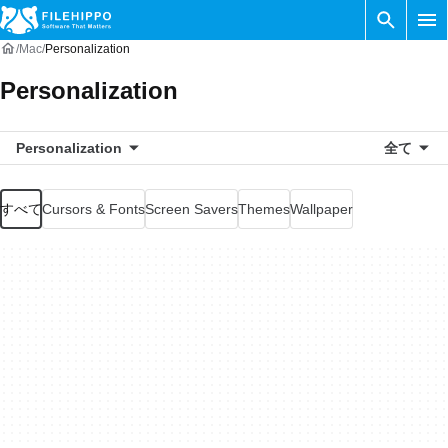
Mac
Personalization
Personalization
Personalization
全て
すべて
Cursors & Fonts
Screen Savers
Themes
Wallpaper