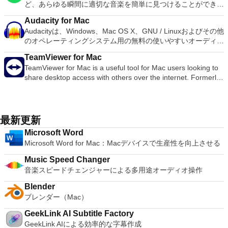
チャネルの完全サポートレイヤーとチャンネル Script-Fuなど
VMware Fusion Proでは、スナップショットを使用して「ロー
ど、あらゆる瞬間に適切な音楽を簡単に見つけることができま
性を追加します。画像をクリックすると、サイズ変更、トリミ
でターミナルサービスがアクティブになっていることを確認す
の外部プログラムから内部GIMP関数を呼び出すための手続き
ルバックポイント」を作成し、オンザフライに戻すことができ
す。 Spotifyには数百万のトラックがあります。エクササイ
ング、色調整、目の補正、シャープ、ぼかしなどの一般的なツ
る必要があります。そうでない場合、接続プロンプトは拒否さ
型データベース高度なスクリプト機能複数の元に戻す/やり直
Audacity for Mac
ます。 システム要件：64ビット対応Intel®Mac（Core 2
ズ、パーティー、リラックスのいずれでも、適切な音楽がいつ
ールを使用してすぐに編集を開始できます。編集が完了した
れます。個人的な好みを選択または構成することも可能です。
し（ディスク領域によってのみ制限されます） 回転、拡大縮
Audacityは、Windows、Mac OS X、GNU / Linuxおよびその他
Duo、Xeon、i3、i5、i7以上のプロセッサーと互換性がありま
でも手元にあります。聴きたいものを選択するか、Spotifyに
ら、画像を同じ場所に保存するか、個別に保存することを選択
これには、コンピューターの両方でハードドライブにアクセス
小、せん断、反転などの変換ツールサポートされているファイ
のオペレーティングシステム用の無料の使いやすいオーディオ
す）最小4GBのRAM.VMware Fusion用に750MBの空きディス
驚かせてください。 また、友人、アーティスト、有名人の音
できます。写真は、Facebook、Twitter、Picasa、Flickrなどの
できるようにすることや、マシンの解像度を選択することが含
ル形式には、GIF、JPEG、PNG、XPM、TIFF、TGA、
エディタおよびレコーダーです。 Audacityを使用して次のこ
ク容量、各仮想マシンに少なくとも5GB 仮想マシンのオペレ
楽コレクションを閲覧したり、ラジオ局を作成して座ったりす
ソーシャルネットワークでも共有できます。 PhotoScape X
まれます。 多くの設定オプションと非常に滑らかなインター
TeamViewer for Mac
MPEG、PS、PDF、PCX、BMPなどが含まれます長方形、楕
とができます。 ライブオーディオを録音します。 テープと記
ーティングシステムインストールメディア（ディスクまたはデ
ることもできます。 Spotifyであなたの人生をサウンドトラッ
for MacにはGIF作成ツールも備わっています。このツール
フェースを備えたこのソフトウェアは、あなたにとってうまく
TeamViewer for Mac is a useful tool for Mac users looking to
円、無料、ファジー、ベジェ、インテリジェントなどの選択ツ
録をデジタル録音またはCDに変換します。 Ogg Vorbis、
ィスクイメージ）。 Windows DirectX 10またはOpenGL 3.3に
クしましょう。購読または無料で聴くことができます。
は、このアプリケーションに1円も払わないと考えた場合に最
機能します。
share desktop access with others over the internet. Formerly
ール新しいファイル形式と新しい効果フィルターを簡単に追加
MP3、WAVまたはAIFFサウンドファイルを編集します。 サウ
推奨されるグラフィックハードウェアには、NVIDIA 8600M以
適です。複数の写真をバッチ編集し、写真を結合して楽しいコ
a tool used primarily by technicians to fix issues on host
できるプラグイン
ンドをカット、コピー、スプライス、またはミックスします。
上およびATI 2600以上が含まれます。 ホストオペレーティン
ラージュを作成することもできます。 全体として、
computers, TeamViewer is now used by millions of users to
録音の速度またはピッチを変更します。 LADSPAプラグイン
グシステム： Mac OS X 10.9 Mavericks。 Mac OS X 10.10
PhotoScape X for Macは非常に機能的な写真編集アプリであ
share screens, access remote computers, train and even
で新しいエフェクトを追加します。 AC3、M4A /
Yosemite。 Mac OS X 10.11 El Capitan。 MacOS 10.12
り、iPhotoの優れた代替品です。
conduct virtual meetings. TeamViewer connects to any Mac or
M4R（AAC）、WMA、およびオプションのライブラリを使用
最新更新
Sierra。 ゲストオペレーティングシステムは次のとおりです。
server around the world within a few seconds. You can
してサポートされるその他の形式。 システム要件：Audacity
ウインドウズ10 Windows8.X。 Windows 7。 Windows XP。
Microsoft Word
remote control your partner's Mac as if you were sitting right
は、少なくとも1 GB RAMおよび1 GHzプロセッサー（OS X
Mac OS 10.12 Sierra。 Mac OS X 10.11 El Capitan。 Mac
Microsoft Word for Mac：Macデバイスで生産性を向上させる
in front of it. Features: Control computers remotely via the
10.7以降では2 GB RAM / 2 GHz）で最適に動作します。
OS X 10.10 Yosemite。 Mac OS X 10.9 Mavericks。
internet Record your session and save it as a video file for
Audacityを長時間のマルチトラックプロジェクトに使用する場
Ubuntu。 RedHat。 スーゼ。 Debian。 CentOS。 VMware
Music Speed Changer
playback Online meetings Drag & Drop files Multi-Monitor
合、最低2 GB RAMおよび2 GHzプロセッサー（OS X 10.7以
Fusion Proは、macOSで最高の仮想マシンモニターの1つとし
音楽スピードチェンジャーによる多用途オーディオ操作
support.
降では4 GB RAM）を推奨します。
て宣伝されています。俊敏性、生産性、セキュリティを毎日提
供します。このアプリは、あらゆるレベルの専門知識を持つユ
Blender
ーザーが非常に簡単にナビゲートできます。
ブレンダー（Mac）
GeekLink AI Subtitle Factory
GeekLink AIによる効率的な字幕作成