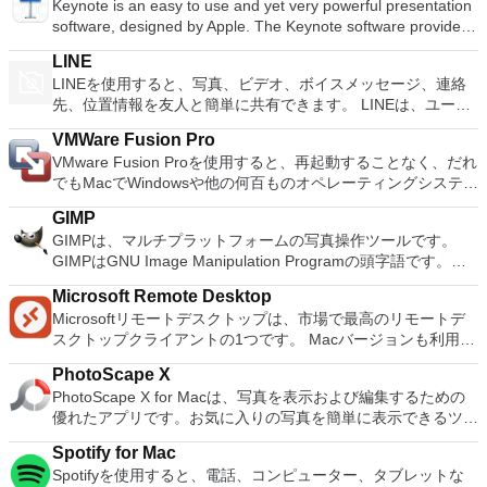
Keynote is an easy to use and yet very powerful presentation
Macエミュレーター用PCSX2を使用すると、PS2コントローラ
software, designed by Apple. The Keynote software provides
ーを使用して本物のプレイステーション体験をシミュレートで
you with a massive array of tools and effects to ensure your
きます。このアプリケーションでは、ディスクからゲームを直
LINE
presentations stand out from the crowd. It can be used for
接実行することも、ハードドライブからイメージとして実行す
LINEを使用すると、写真、ビデオ、ボイスメッセージ、連絡
home, academic and business presentations. There are over
ることもできます。 主な機能は次のとおりです。
先、位置情報を友人と簡単に共有できます。 LINEは、ユーザ
30 Apple-designed themes to choose from. The visual effects
Savestates：ボタンを1つ押すだけで、ゲームの現在の「状
ーが他の多くのプラットフォームとともにMacやiOSの仲間の
are simply stunning to use. When combined with graphics,
態」を保存できます。 無制限のメモリーカード：好きなだけ
VMWare Fusion Pro
ユーザーとやり取りできる唯一のサービスの1つです。 人気ア
transitions and images, you can create high quality
メモリーカードを保存でき、8MBから64MBまでの単一の物理
VMware Fusion Proを使用すると、再起動することなく、だれ
ーティスト、有名人、ブランド、テレビ番組の最新ニュースと
presentations with a fresh look. Using Keynote you can create
カードに制限されなくなりました。 高解像度のグラフィック
でもMacでWindowsや他の何百ものオペレーティングシステム
特別クーポンを入手できます。 LINEを使用すると、1対1のメ
amazing presentations both quickly and easily. The software
ス：PCSX2 for Macを使用すると、1080pまたは4K HDでゲー
を実行できます。このアプリは、新規ユーザーにとっては十分
ッセージングとグループチャットで、いつでもどこでも無料の
uses a simple drag and drop interface with a clean and well
GIMP
ムをプレイできます。 全体的に、PC PS2 for Mac PS2エミュ
にシンプルでありながら、ITプロフェッショナル、開発者、お
インスタントメッセージを友人と交換できます。 LINEは、
designed format panel and toolbar. Keynote automatically
GIMPは、マルチプラットフォームの写真操作ツールです。
レーターの機能は優れています。 PS2ゲームを高い精度でエ
よび企業にとっては十分に強力です。 主な機能は次のとおり
iPhone、Android、Windows Phone、Blackberry、さらには
saves your presentation as you make changes and with
GIMPはGNU Image Manipulation Programの頭字語です。
ミュレートでき、Mac OSとエミュレーターを切り替えること
です。 MacOS Sierra対応の VMware Fusion Proを使用する
PCのすべての一般的なスマートフォンデバイスで利用できま
iCloud you can access and edit your work from your Mac,
GIMPは、写真のレタッチ、画像の合成、画像の構築など、さ
ができます。欠点は、高速ゲームに苦労し、時々フリーズまた
と、MacOS 10.12 Sierraを搭載したMacで仮想マシンを起動
す。 主な機能に含まれるもの LINEステッカー：10,000を超え
iPad, iPhone, iPod Touch and iCloud.com. You can import a
Microsoft Remote Desktop
まざまな画像操作タスクに適しています。 多くの機能があり
はクラッシュすることです。* Mac用PCSX2を使用するには、
したり、サンドボックスで新しいmacOSを安全にテストした
るステッカーと顔文字を使用した、より楽しく表現力豊かなチ
varied range of media types including; JPEG, TIFF, PNG,
Microsoftリモートデスクトップは、市場で最高のリモートデ
ます。シンプルなペイントプログラム、エキスパート品質の写
コンソールから抽出できるPlaystation 2 BIOSが必要です。
りできます。 Windows 10向けに構築Windows 10を Macの仮
ャット。 タイムライン：タイムラインを使用してテキスト、
PSD, EPS, PDF, AIFF, MP3, AAC, and MOV. When you have
スクトップクライアントの1つです。 Macバージョンも利用で
真レタッチプログラム、オンラインバッチ処理システム、大量
想マシンとして実行するための完全なサポート。 柔軟なアプ
写真、ビデオ、ステッカーを共有し、親しい友人とストーリー
created you masterpiece, you can export your presentations
きるようになりました。 Macバージョンは、ユーザーがPCを
生産イメージレンダラー、イメージフォーマットコンバーター
リインタラクションユニティモードではWindowsデスクトッ
を交換します。 スナップムービー：わずか10秒で最高品質の
PhotoScape X
to Microsoft PowerPoint, PDF, QuickTime, HTML and image
Macに接続し、マシン間でシームレスに作業するのに役立ちま
などとして使用できます。 ブラシ、鉛筆、エアブラシ、クロ
プが非表示になるため、WindowsアプリをMacアプリのように
ビデオを作成できます。クールなバックグラウンドミュージッ
PhotoScape X for Macは、写真を表示および編集するための
files. You can then share as Movie to Facebook, Vimeo, and
す。 このソフトウェアのセットアップは簡単です。ユーザー
ーン作成などを含むペイントツールのフルスイートタイルベー
実行できます。 Dock、Spotlight、またはLaunchpadから直接
クを追加して、友人と共有できます。 友達を簡単に追加：
優れたアプリです。お気に入りの写真を簡単に表示できるツー
YouTube. Main Features: Get Started Quickly Easy To Use
はメインダイアログボックスを開き、接続したいコンピュータ
スのメモリ管理により、画像サイズは利用可能なディスク容量
起動し、Exposé、Spaces、Mission Controlで表示できます。
「Shake It！」を使用してすばやく友達を追加できます関数、
ルが多数用意されています。 ユーザーインターフェイスの外
Graphics Tools Cinema Quality Animations Share Your Work
ーのネットワークIDを入力するだけで、接続はほぼ瞬時に確立
のみによって制限されます高品質のアンチエイリアスのための
Macのショートカットと直感的なジェスチャーを使用して、
Spotify for Mac
QRコード、またはLINE ID。
観は基本的ですが、いくつかのテーマを選択することができま
Easily As Apple says: Keynote. Your presentation. Totally
されます。または、接続を確立する必要があるコンピューター
すべてのペイントツールのサブピクセルサンプリングアルファ
Windowsアプリを簡単に操作できます。 スナップショット
Spotifyを使用すると、電話、コンピューター、タブレットな
す。これらのテーマは、この機能的なアプリに少しの色と多様
decked out.
の名前を入力することもできます。ユーザーは、両方のマシン