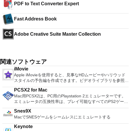
PDF to Text Converter Expert
Fast Address Book
Adobe Creative Suite Master Collection
関連ソフトウェア
iMovie
Apple iMovieを使用すると、見事なHDムービーやハリウッド
スタイルの予告編を作成できます。ビデオライブラリを参照し
て、お気に入りのビデオを簡単に共有できます。ビデオは外部
PCSX2 for Mac
デバイスからインポートして、簡単に微調整、再配置、編集し
Mac用PCSX2は、PC用のPlaystation 2エミュレーターです。
てから、共有したりDVDに書き込んだりできます。 機能が含
エミュレータの互換性率は、プレイ可能なすべてのPS2ゲーム
まれます： 日付でサイドバーのイベントをソートするオプシ
の80％以上を誇っています。かなり強力なコンピューターを
ョン新しいタイトルのフォント、サイズ、色を変更するタイム
Snes9X
所有している場合、PCSX2 for Macは優れたエミュレーターで
ラインのトランジションをダブルクリックして、継続時間を調
MacでSNESゲームをシームレスにエミュレートする
す。また、このアプリケーションはローエンドコンピューター
整しますイベント内のクリップの切り取りと回転調整バーを使
のサポートも提供するため、Playstation 2コンソールのすべて
用して速度効果を追加する速度効果の出入りをスムーズに切り
Keynote
の所有者は、Macで動作するゲームを見ることができます。
替えるオプション