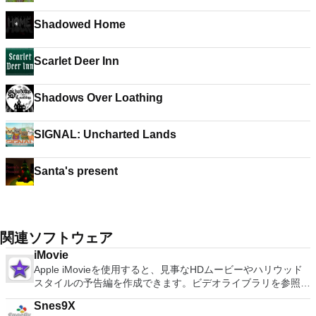
Shadowed Home
Scarlet Deer Inn
Shadows Over Loathing
SIGNAL: Uncharted Lands
Santa's present
関連ソフトウェア
iMovie
Apple iMovieを使用すると、見事なHDムービーやハリウッド
スタイルの予告編を作成できます。ビデオライブラリを参照し
て、お気に入りのビデオを簡単に共有できます。ビデオは外部
Snes9X
デバイスからインポートして、簡単に微調整、再配置、編集し