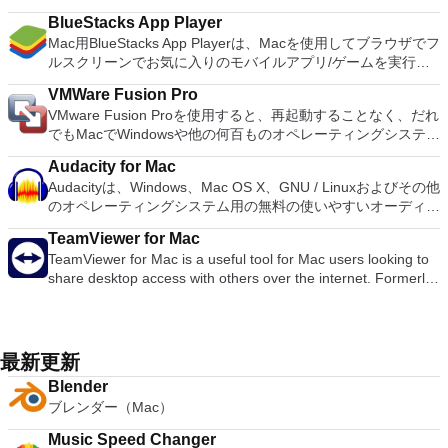
iCloud you can access and edit your work from your Mac,
「Shake It！」を使用してすばやく友達を追加できます関数、
GIMPは、写真のレタッチ、画像の合成、画像の構築など、さ
はクラッシュすることです。* Mac用PCSX2を使用するには、
ング、色調整、目の補正、シャープ、ぼかしなどの一般的なツ
iPad, iPhone, iPod Touch and iCloud.com. You can import a
BlueStacks App Player
QRコード、またはLINE ID。
まざまな画像操作タスクに適しています。 多くの機能があり
コンソールから抽出できるPlaystation 2 BIOSが必要です。
ールを使用してすぐに編集を開始できます。編集が完了した
varied range of media types including; JPEG, TIFF, PNG,
Mac用BlueStacks App Playerは、Macを使用してブラウザでフ
ます。シンプルなペイントプログラム、エキスパート品質の写
ら、画像を同じ場所に保存するか、個別に保存することを選択
PSD, EPS, PDF, AIFF, MP3, AAC, and MOV. When you have
ルスクリーンでお気に入りのモバイルアプリ/ゲームを実行で
真レタッチプログラム、オンラインバッチ処理システム、大量
できます。写真は、Facebook、Twitter、Picasa、Flickrなどの
created you masterpiece, you can export your presentations
きるようにする優れたツールです。 Mac用BlueStacks App
生産イメージレンダラー、イメージフォーマットコンバーター
ソーシャルネットワークでも共有できます。 PhotoScape X
VMWare Fusion Pro
to Microsoft PowerPoint, PDF, QuickTime, HTML and image
Playerの主な機能 完全にカスタマイズ可能な環境。 複数のOS
などとして使用できます。 ブラシ、鉛筆、エアブラシ、クロ
for MacにはGIF作成ツールも備わっています。このツール
VMware Fusion Proを使用すると、再起動することなく、だれ
files. You can then share as Movie to Facebook, Vimeo, and
構成のサポート。 Google Playの統合。 Mac向けBlueStacks
ーン作成などを含むペイントツールのフルスイートタイルベー
は、このアプリケーションに1円も払わないと考えた場合に最
でもMacでWindowsや他の何百ものオペレーティングシステム
YouTube. Main Features: Get Started Quickly Easy To Use
App Playerをインストールすると、FacebookやTwitterなどの
スのメモリ管理により、画像サイズは利用可能なディスク容量
適です。複数の写真をバッチ編集し、写真を結合して楽しいコ
を実行できます。このアプリは、新規ユーザーにとっては十分
Graphics Tools Cinema Quality Animations Share Your Work
人気のソーシャルメディアプラットフォームを選択して動作す
のみによって制限されます高品質のアンチエイリアスのための
ラージュを作成することもできます。 全体として、
Audacity for Mac
にシンプルでありながら、ITプロフェッショナル、開発者、お
Easily As Apple says: Keynote. Your presentation. Totally
るように構成できます。環境でAndroidアプリが実行される
すべてのペイントツールのサブピクセルサンプリングアルファ
PhotoScape X for Macは非常に機能的な写真編集アプリであ
Audacityは、Windows、Mac OS X、GNU / Linuxおよびその他
よび企業にとっては十分に強力です。 主な機能は次のとおり
decked out.
と、Mac用BlueStacks App PlayerをGoogle Playアカウントで
チャネルの完全サポートレイヤーとチャンネル Script-Fuなど
り、iPhotoの優れた代替品です。
のオペレーティングシステム用の無料の使いやすいオーディオ
です。 MacOS Sierra対応の VMware Fusion Proを使用する
動作するように設定できるため、お気に入りのアプリやゲーム
の外部プログラムから内部GIMP関数を呼び出すための手続き
エディタおよびレコーダーです。 Audacityを使用して次のこ
と、MacOS 10.12 Sierraを搭載したMacで仮想マシンを起動
にアクセスできます！ Mac用BlueStacks App Playerのユーザ
型データベース高度なスクリプト機能複数の元に戻す/やり直
TeamViewer for Mac
とができます。 ライブオーディオを録音します。 テープと記
したり、サンドボックスで新しいmacOSを安全にテストした
ーインターフェイスは、ニーズに合わせて完全に構成できま
し（ディスク領域によってのみ制限されます） 回転、拡大縮
TeamViewer for Mac is a useful tool for Mac users looking to
録をデジタル録音またはCDに変換します。 Ogg Vorbis、
りできます。 Windows 10向けに構築Windows 10を Macの仮
す。さらに、Appleが設計および開発したカスタムソフトウェ
小、せん断、反転などの変換ツールサポートされているファイ
share desktop access with others over the internet. Formerly
MP3、WAVまたはAIFFサウンドファイルを編集します。 サウ
想マシンとして実行するための完全なサポート。 柔軟なアプ
アエクスペリエンスと統合できます。 BlueStacks App Player
ル形式には、GIF、JPEG、PNG、XPM、TIFF、TGA、
a tool used primarily by technicians to fix issues on host
ンドをカット、コピー、スプライス、またはミックスします。
リインタラクションユニティモードではWindowsデスクトッ
for Macを使用して完全なAndroid環境を楽しむことができま
MPEG、PS、PDF、PCX、BMPなどが含まれます長方形、楕
computers, TeamViewer is now used by millions of users to
録音の速度またはピッチを変更します。 LADSPAプラグイン
プが非表示になるため、WindowsアプリをMacアプリのように
す。または、選択した場合は、Androidアプリのアイコンを
円、無料、ファジー、ベジェ、インテリジェントなどの選択ツ
share screens, access remote computers, train and even
で新しいエフェクトを追加します。 AC3、M4A /
実行できます。 Dock、Spotlight、またはLaunchpadから直接
Macデスクトップに直接インストールすることもできます。
ール新しいファイル形式と新しい効果フィルターを簡単に追加
conduct virtual meetings. TeamViewer connects to any Mac or
M4R（AAC）、WMA、およびオプションのライブラリを使用
最新更新
起動し、Exposé、Spaces、Mission Controlで表示できます。
Mac用BlueStacks App Playerは複数の言語をサポートしてい
できるプラグイン
server around the world within a few seconds. You can
してサポートされるその他の形式。 システム要件：Audacity
Macのショートカットと直感的なジェスチャーを使用して、
ます。 BlueStacks App PlayerのWindowsバージョンをお探し
Blender
remote control your partner's Mac as if you were sitting right
は、少なくとも1 GB RAMおよび1 GHzプロセッサー（OS X
Windowsアプリを簡単に操作できます。 スナップショット
ですか？ここからダウンロード
ブレンダー（Mac）
in front of it. Features: Control computers remotely via the
10.7以降では2 GB RAM / 2 GHz）で最適に動作します。
VMware Fusion Proでは、スナップショットを使用して「ロー
internet Record your session and save it as a video file for
Audacityを長時間のマルチトラックプロジェクトに使用する場
ルバックポイント」を作成し、オンザフライに戻すことができ
Music Speed Changer