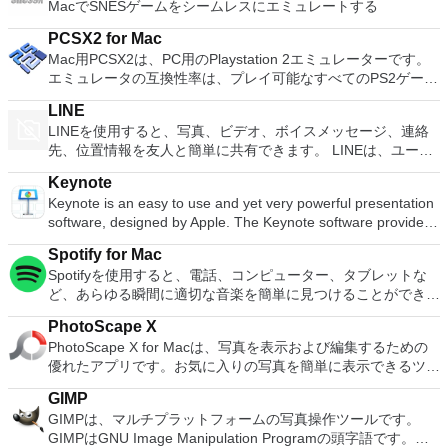
MacでSNESゲームをシームレスにエミュレートする
てから、共有したりDVDに書き込んだりできます。 機能が含
まれます： 日付でサイドバーのイベントをソートするオプシ
PCSX2 for Mac
ョン新しいタイトルのフォント、サイズ、色を変更するタイム
Mac用PCSX2は、PC用のPlaystation 2エミュレーターです。
ラインのトランジションをダブルクリックして、継続時間を調
エミュレータの互換性率は、プレイ可能なすべてのPS2ゲーム
整しますイベント内のクリップの切り取りと回転調整バーを使
の80％以上を誇っています。かなり強力なコンピューターを
用して速度効果を追加する速度効果の出入りをスムーズに切り
LINE
所有している場合、PCSX2 for Macは優れたエミュレーターで
替えるオプション
LINEを使用すると、写真、ビデオ、ボイスメッセージ、連絡
す。また、このアプリケーションはローエンドコンピューター
先、位置情報を友人と簡単に共有できます。 LINEは、ユーザ
のサポートも提供するため、Playstation 2コンソールのすべて
ーが他の多くのプラットフォームとともにMacやiOSの仲間の
の所有者は、Macで動作するゲームを見ることができます。
Keynote
ユーザーとやり取りできる唯一のサービスの1つです。 人気ア
Macエミュレーター用PCSX2を使用すると、PS2コントローラ
Keynote is an easy to use and yet very powerful presentation
ーティスト、有名人、ブランド、テレビ番組の最新ニュースと
ーを使用して本物のプレイステーション体験をシミュレートで
software, designed by Apple. The Keynote software provides
特別クーポンを入手できます。 LINEを使用すると、1対1のメ
きます。このアプリケーションでは、ディスクからゲームを直
you with a massive array of tools and effects to ensure your
ッセージングとグループチャットで、いつでもどこでも無料の
接実行することも、ハードドライブからイメージとして実行す
Spotify for Mac
presentations stand out from the crowd. It can be used for
インスタントメッセージを友人と交換できます。 LINEは、
ることもできます。 主な機能は次のとおりです。
Spotifyを使用すると、電話、コンピューター、タブレットな
home, academic and business presentations. There are over
iPhone、Android、Windows Phone、Blackberry、さらには
Savestates：ボタンを1つ押すだけで、ゲームの現在の「状
ど、あらゆる瞬間に適切な音楽を簡単に見つけることができま
30 Apple-designed themes to choose from. The visual effects
PCのすべての一般的なスマートフォンデバイスで利用できま
態」を保存できます。 無制限のメモリーカード：好きなだけ
す。 Spotifyには数百万のトラックがあります。エクササイ
are simply stunning to use. When combined with graphics,
す。 主な機能に含まれるもの LINEステッカー：10,000を超え
メモリーカードを保存でき、8MBから64MBまでの単一の物理
PhotoScape X
ズ、パーティー、リラックスのいずれでも、適切な音楽がいつ
transitions and images, you can create high quality
るステッカーと顔文字を使用した、より楽しく表現力豊かなチ
カードに制限されなくなりました。 高解像度のグラフィック
PhotoScape X for Macは、写真を表示および編集するための
でも手元にあります。聴きたいものを選択するか、Spotifyに
presentations with a fresh look. Using Keynote you can create
ャット。 タイムライン：タイムラインを使用してテキスト、
ス：PCSX2 for Macを使用すると、1080pまたは4K HDでゲー
優れたアプリです。お気に入りの写真を簡単に表示できるツー
驚かせてください。 また、友人、アーティスト、有名人の音
amazing presentations both quickly and easily. The software
写真、ビデオ、ステッカーを共有し、親しい友人とストーリー
ムをプレイできます。 全体的に、PC PS2 for Mac PS2エミュ
ルが多数用意されています。 ユーザーインターフェイスの外
楽コレクションを閲覧したり、ラジオ局を作成して座ったりす
uses a simple drag and drop interface with a clean and well
を交換します。 スナップムービー：わずか10秒で最高品質の
GIMP
レーターの機能は優れています。 PS2ゲームを高い精度でエ
観は基本的ですが、いくつかのテーマを選択することができま
ることもできます。 Spotifyであなたの人生をサウンドトラッ
designed format panel and toolbar. Keynote automatically
ビデオを作成できます。クールなバックグラウンドミュージッ
GIMPは、マルチプラットフォームの写真操作ツールです。
ミュレートでき、Mac OSとエミュレーターを切り替えること
す。これらのテーマは、この機能的なアプリに少しの色と多様
クしましょう。購読または無料で聴くことができます。
saves your presentation as you make changes and with
クを追加して、友人と共有できます。 友達を簡単に追加：
GIMPはGNU Image Manipulation Programの頭字語です。
ができます。欠点は、高速ゲームに苦労し、時々フリーズまた
性を追加します。画像をクリックすると、サイズ変更、トリミ