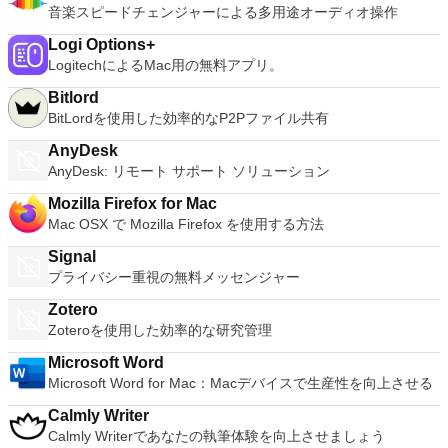
playback Online meetings Drag & Drop files Multi-Monitor
合、最低2 GB RAMおよび2 GHzプロセッサー（OS X 10.7以
ます。 システム要件：64ビット対応Intel®Mac（Core 2
音楽スピードチェンジャーによる多用途オーディオ操作
support.
降では4 GB RAM）を推奨します。
Duo、Xeon、i3、i5、i7以上のプロセッサーと互換性がありま
Logi Options+
す）最小4GBのRAM.VMware Fusion用に750MBの空きディス
LogitechによるMac用の無料アプリ。
ク容量、各仮想マシンに少なくとも5GB 仮想マシンのオペレ
ーティングシステムインストールメディア（ディスクまたはデ
Bitlord
ィスクイメージ）。 Windows DirectX 10またはOpenGL 3.3に
BitLordを使用した効率的なP2Pファイル共有
推奨されるグラフィックハードウェアには、NVIDIA 8600M以
上およびATI 2600以上が含まれます。 ホストオペレーティン
AnyDesk
グシステム： Mac OS X 10.9 Mavericks。 Mac OS X 10.10
AnyDesk: リモート サポート ソリューション
Yosemite。 Mac OS X 10.11 El Capitan。 MacOS 10.12
Sierra。 ゲストオペレーティングシステムは次のとおりです。
Mozilla Firefox for Mac
ウインドウズ10 Windows8.X。 Windows 7。 Windows XP。
Mac OSX で Mozilla Firefox を使用する方法
Mac OS 10.12 Sierra。 Mac OS X 10.11 El Capitan。 Mac
OS X 10.10 Yosemite。 Mac OS X 10.9 Mavericks。
Signal
Ubuntu。 RedHat。 スーゼ。 Debian。 CentOS。 VMware
プライバシー重視の無料メッセンジャー
Fusion Proは、macOSで最高の仮想マシンモニターの1つとし
Zotero
て宣伝されています。俊敏性、生産性、セキュリティを毎日提
Zoteroを使用した効率的な研究管理
供します。このアプリは、あらゆるレベルの専門知識を持つユ
ーザーが非常に簡単にナビゲートできます。
Microsoft Word
Microsoft Word for Mac：Macデバイスで生産性を向上させる
Calmly Writer
Calmly Writerであなたの執筆体験を向上させましょう