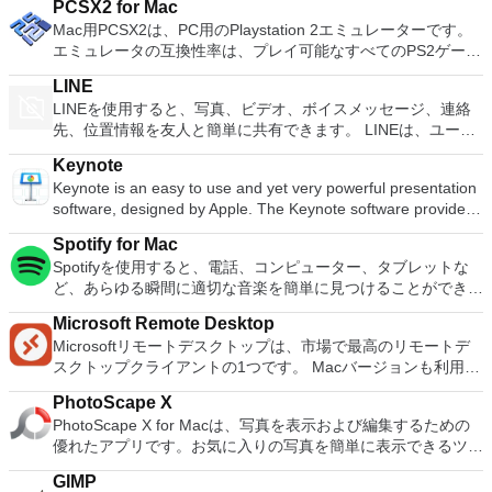
PCSX2 for Mac
ョン新しいタイトルのフォント、サイズ、色を変更するタイム
Mac用PCSX2は、PC用のPlaystation 2エミュレーターです。
ラインのトランジションをダブルクリックして、継続時間を調
エミュレータの互換性率は、プレイ可能なすべてのPS2ゲーム
整しますイベント内のクリップの切り取りと回転調整バーを使
の80％以上を誇っています。かなり強力なコンピューターを
用して速度効果を追加する速度効果の出入りをスムーズに切り
LINE
所有している場合、PCSX2 for Macは優れたエミュレーターで
替えるオプション
LINEを使用すると、写真、ビデオ、ボイスメッセージ、連絡
す。また、このアプリケーションはローエンドコンピューター
先、位置情報を友人と簡単に共有できます。 LINEは、ユーザ
のサポートも提供するため、Playstation 2コンソールのすべて
ーが他の多くのプラットフォームとともにMacやiOSの仲間の
の所有者は、Macで動作するゲームを見ることができます。
Keynote
ユーザーとやり取りできる唯一のサービスの1つです。 人気ア
Macエミュレーター用PCSX2を使用すると、PS2コントローラ
Keynote is an easy to use and yet very powerful presentation
ーティスト、有名人、ブランド、テレビ番組の最新ニュースと
ーを使用して本物のプレイステーション体験をシミュレートで
software, designed by Apple. The Keynote software provides
特別クーポンを入手できます。 LINEを使用すると、1対1のメ
きます。このアプリケーションでは、ディスクからゲームを直
you with a massive array of tools and effects to ensure your
ッセージングとグループチャットで、いつでもどこでも無料の
接実行することも、ハードドライブからイメージとして実行す
Spotify for Mac
presentations stand out from the crowd. It can be used for
インスタントメッセージを友人と交換できます。 LINEは、
ることもできます。 主な機能は次のとおりです。
Spotifyを使用すると、電話、コンピューター、タブレットな
home, academic and business presentations. There are over
iPhone、Android、Windows Phone、Blackberry、さらには
Savestates：ボタンを1つ押すだけで、ゲームの現在の「状
ど、あらゆる瞬間に適切な音楽を簡単に見つけることができま
30 Apple-designed themes to choose from. The visual effects
PCのすべての一般的なスマートフォンデバイスで利用できま
態」を保存できます。 無制限のメモリーカード：好きなだけ
す。 Spotifyには数百万のトラックがあります。エクササイ
are simply stunning to use. When combined with graphics,
す。 主な機能に含まれるもの LINEステッカー：10,000を超え
メモリーカードを保存でき、8MBから64MBまでの単一の物理
Microsoft Remote Desktop
ズ、パーティー、リラックスのいずれでも、適切な音楽がいつ
transitions and images, you can create high quality
るステッカーと顔文字を使用した、より楽しく表現力豊かなチ
カードに制限されなくなりました。 高解像度のグラフィック
Microsoftリモートデスクトップは、市場で最高のリモートデ
でも手元にあります。聴きたいものを選択するか、Spotifyに
presentations with a fresh look. Using Keynote you can create
ャット。 タイムライン：タイムラインを使用してテキスト、
ス：PCSX2 for Macを使用すると、1080pまたは4K HDでゲー
スクトップクライアントの1つです。 Macバージョンも利用で
驚かせてください。 また、友人、アーティスト、有名人の音
amazing presentations both quickly and easily. The software
写真、ビデオ、ステッカーを共有し、親しい友人とストーリー
ムをプレイできます。 全体的に、PC PS2 for Mac PS2エミュ
きるようになりました。 Macバージョンは、ユーザーがPCを
楽コレクションを閲覧したり、ラジオ局を作成して座ったりす
uses a simple drag and drop interface with a clean and well
を交換します。 スナップムービー：わずか10秒で最高品質の
PhotoScape X
レーターの機能は優れています。 PS2ゲームを高い精度でエ
Macに接続し、マシン間でシームレスに作業するのに役立ちま
ることもできます。 Spotifyであなたの人生をサウンドトラッ
designed format panel and toolbar. Keynote automatically
ビデオを作成できます。クールなバックグラウンドミュージッ
PhotoScape X for Macは、写真を表示および編集するための
ミュレートでき、Mac OSとエミュレーターを切り替えること
す。 このソフトウェアのセットアップは簡単です。ユーザー
クしましょう。購読または無料で聴くことができます。
saves your presentation as you make changes and with
クを追加して、友人と共有できます。 友達を簡単に追加：
優れたアプリです。お気に入りの写真を簡単に表示できるツー
ができます。欠点は、高速ゲームに苦労し、時々フリーズまた
はメインダイアログボックスを開き、接続したいコンピュータ
iCloud you can access and edit your work from your Mac,
「Shake It！」を使用してすばやく友達を追加できます関数、
ルが多数用意されています。 ユーザーインターフェイスの外
はクラッシュすることです。* Mac用PCSX2を使用するには、
ーのネットワークIDを入力するだけで、接続はほぼ瞬時に確立
iPad, iPhone, iPod Touch and iCloud.com. You can import a
GIMP
QRコード、またはLINE ID。
観は基本的ですが、いくつかのテーマを選択することができま
コンソールから抽出できるPlaystation 2 BIOSが必要です。