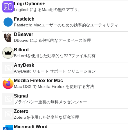
10.7以降では2 GB RAM / 2 GHz）で最適に動作します。
Macデスクトップに直接インストールすることもできます。
Logi Options+
す）最小4GBのRAM.VMware Fusion用に750MBの空きディス
Audacityを長時間のマルチトラックプロジェクトに使用する場
Mac用BlueStacks App Playerは複数の言語をサポートしてい
LogitechによるMac用の無料アプリ。
ク容量、各仮想マシンに少なくとも5GB 仮想マシンのオペレ
合、最低2 GB RAMおよび2 GHzプロセッサー（OS X 10.7以
ます。 BlueStacks App PlayerのWindowsバージョンをお探し
ーティングシステムインストールメディア（ディスクまたはデ
降では4 GB RAM）を推奨します。
Fastfetch
ですか？ここからダウンロード
ィスクイメージ）。 Windows DirectX 10またはOpenGL 3.3に
Fastfetch: Macユーザーのための効率的なユーティリティ
推奨されるグラフィックハードウェアには、NVIDIA 8600M以
上およびATI 2600以上が含まれます。 ホストオペレーティン
DBeaver
グシステム： Mac OS X 10.9 Mavericks。 Mac OS X 10.10
DBeaverによる包括的なデータベース管理
Yosemite。 Mac OS X 10.11 El Capitan。 MacOS 10.12
Sierra。 ゲストオペレーティングシステムは次のとおりです。
Bitlord
ウインドウズ10 Windows8.X。 Windows 7。 Windows XP。
BitLordを使用した効率的なP2Pファイル共有
Mac OS 10.12 Sierra。 Mac OS X 10.11 El Capitan。 Mac
OS X 10.10 Yosemite。 Mac OS X 10.9 Mavericks。
AnyDesk
Ubuntu。 RedHat。 スーゼ。 Debian。 CentOS。 VMware
AnyDesk: リモート サポート ソリューション
Fusion Proは、macOSで最高の仮想マシンモニターの1つとし
Mozilla Firefox for Mac
て宣伝されています。俊敏性、生産性、セキュリティを毎日提
Mac OSX で Mozilla Firefox を使用する方法
供します。このアプリは、あらゆるレベルの専門知識を持つユ
ーザーが非常に簡単にナビゲートできます。
Signal
プライバシー重視の無料メッセンジャー
Zotero
Zoteroを使用した効率的な研究管理
Microsoft Word