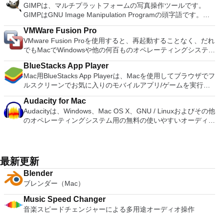
されます。または、接続を確立する必要があるコンピューター
varied range of media types including; JPEG, TIFF, PNG,
GIMPは、マルチプラットフォームの写真操作ツールです。
す。これらのテーマは、この機能的なアプリに少しの色と多様
の名前を入力することもできます。ユーザーは、両方のマシン
PSD, EPS, PDF, AIFF, MP3, AAC, and MOV. When you have
GIMPはGNU Image Manipulation Programの頭字語です。
性を追加します。画像をクリックすると、サイズ変更、トリミ
でターミナルサービスがアクティブになっていることを確認す
created you masterpiece, you can export your presentations
GIMPは、写真のレタッチ、画像の合成、画像の構築など、さ
ング、色調整、目の補正、シャープ、ぼかしなどの一般的なツ
る必要があります。そうでない場合、接続プロンプトは拒否さ
VMWare Fusion Pro
to Microsoft PowerPoint, PDF, QuickTime, HTML and image
まざまな画像操作タスクに適しています。 多くの機能があり
ールを使用してすぐに編集を開始できます。編集が完了した
れます。個人的な好みを選択または構成することも可能です。
VMware Fusion Proを使用すると、再起動することなく、だれ
files. You can then share as Movie to Facebook, Vimeo, and
ます。シンプルなペイントプログラム、エキスパート品質の写
ら、画像を同じ場所に保存するか、個別に保存することを選択
これには、コンピューターの両方でハードドライブにアクセス
でもMacでWindowsや他の何百ものオペレーティングシステム
YouTube. Main Features: Get Started Quickly Easy To Use
真レタッチプログラム、オンラインバッチ処理システム、大量
できます。写真は、Facebook、Twitter、Picasa、Flickrなどの
できるようにすることや、マシンの解像度を選択することが含
を実行できます。このアプリは、新規ユーザーにとっては十分
Graphics Tools Cinema Quality Animations Share Your Work
生産イメージレンダラー、イメージフォーマットコンバーター
ソーシャルネットワークでも共有できます。 PhotoScape X
まれます。 多くの設定オプションと非常に滑らかなインター
BlueStacks App Player
にシンプルでありながら、ITプロフェッショナル、開発者、お
Easily As Apple says: Keynote. Your presentation. Totally
などとして使用できます。 ブラシ、鉛筆、エアブラシ、クロ
for MacにはGIF作成ツールも備わっています。このツール
フェースを備えたこのソフトウェアは、あなたにとってうまく
Mac用BlueStacks App Playerは、Macを使用してブラウザでフ
よび企業にとっては十分に強力です。 主な機能は次のとおり
decked out.
ーン作成などを含むペイントツールのフルスイートタイルベー
は、このアプリケーションに1円も払わないと考えた場合に最
機能します。
ルスクリーンでお気に入りのモバイルアプリ/ゲームを実行で
です。 MacOS Sierra対応の VMware Fusion Proを使用する
スのメモリ管理により、画像サイズは利用可能なディスク容量
適です。複数の写真をバッチ編集し、写真を結合して楽しいコ
きるようにする優れたツールです。 Mac用BlueStacks App
と、MacOS 10.12 Sierraを搭載したMacで仮想マシンを起動
のみによって制限されます高品質のアンチエイリアスのための
ラージュを作成することもできます。 全体として、
Audacity for Mac
Playerの主な機能 完全にカスタマイズ可能な環境。 複数のOS
したり、サンドボックスで新しいmacOSを安全にテストした
すべてのペイントツールのサブピクセルサンプリングアルファ
PhotoScape X for Macは非常に機能的な写真編集アプリであ
Audacityは、Windows、Mac OS X、GNU / Linuxおよびその他
構成のサポート。 Google Playの統合。 Mac向けBlueStacks
りできます。 Windows 10向けに構築Windows 10を Macの仮
チャネルの完全サポートレイヤーとチャンネル Script-Fuなど
り、iPhotoの優れた代替品です。
のオペレーティングシステム用の無料の使いやすいオーディオ
App Playerをインストールすると、FacebookやTwitterなどの
想マシンとして実行するための完全なサポート。 柔軟なアプ
の外部プログラムから内部GIMP関数を呼び出すための手続き
エディタおよびレコーダーです。 Audacityを使用して次のこ
人気のソーシャルメディアプラットフォームを選択して動作す
リインタラクションユニティモードではWindowsデスクトッ
型データベース高度なスクリプト機能複数の元に戻す/やり直
とができます。 ライブオーディオを録音します。 テープと記
るように構成できます。環境でAndroidアプリが実行される
プが非表示になるため、WindowsアプリをMacアプリのように
し（ディスク領域によってのみ制限されます） 回転、拡大縮
録をデジタル録音またはCDに変換します。 Ogg Vorbis、
と、Mac用BlueStacks App PlayerをGoogle Playアカウントで
実行できます。 Dock、Spotlight、またはLaunchpadから直接
小、せん断、反転などの変換ツールサポートされているファイ
MP3、WAVまたはAIFFサウンドファイルを編集します。 サウ
動作するように設定できるため、お気に入りのアプリやゲーム
最新更新
起動し、Exposé、Spaces、Mission Controlで表示できます。
ル形式には、GIF、JPEG、PNG、XPM、TIFF、TGA、
ンドをカット、コピー、スプライス、またはミックスします。
にアクセスできます！ Mac用BlueStacks App Playerのユーザ
Macのショートカットと直感的なジェスチャーを使用して、
MPEG、PS、PDF、PCX、BMPなどが含まれます長方形、楕
Blender
録音の速度またはピッチを変更します。 LADSPAプラグイン
ーインターフェイスは、ニーズに合わせて完全に構成できま
Windowsアプリを簡単に操作できます。 スナップショット
円、無料、ファジー、ベジェ、インテリジェントなどの選択ツ
ブレンダー（Mac）
で新しいエフェクトを追加します。 AC3、M4A /
す。さらに、Appleが設計および開発したカスタムソフトウェ
VMware Fusion Proでは、スナップショットを使用して「ロー
ール新しいファイル形式と新しい効果フィルターを簡単に追加
M4R（AAC）、WMA、およびオプションのライブラリを使用
アエクスペリエンスと統合できます。 BlueStacks App Player
ルバックポイント」を作成し、オンザフライに戻すことができ
Music Speed Changer
できるプラグイン
してサポートされるその他の形式。 システム要件：Audacity
for Macを使用して完全なAndroid環境を楽しむことができま
ます。 システム要件：64ビット対応Intel®Mac（Core 2
音楽スピードチェンジャーによる多用途オーディオ操作
は、少なくとも1 GB RAMおよび1 GHzプロセッサー（OS X
す。または、選択した場合は、Androidアプリのアイコンを
Duo、Xeon、i3、i5、i7以上のプロセッサーと互換性がありま