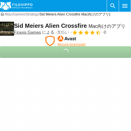
Mac
Games
Strategy
Sid Meiers Alien Crossfire Mac向けのアプリ}
Sid Meiers Alien Crossfire
Mac向けのアプリ
Firaxis Games
による
支払い
0