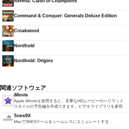
Aerena: Clash of Champions
Command & Conquer: Generals Deluxe Edition
Croakwood
Nordhold
Nordhold: Origins
関連ソフトウェア
iMovie
Apple iMovieを使用すると、見事なHDムービーやハリウッド
スタイルの予告編を作成できます。ビデオライブラリを参照し
て、お気に入りのビデオを簡単に共有できます。ビデオは外部
Snes9X
デバイスからインポートして、簡単に微調整、再配置、編集し
MacでSNESゲームをシームレスにエミュレートする
てから、共有したりDVDに書き込んだりできます。 機能が含
まれます： 日付でサイドバーのイベントをソートするオプシ