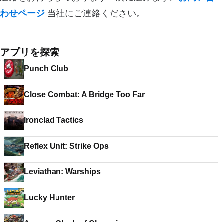
わせページ
当社にご連絡ください。
アプリを探索
Punch Club
Close Combat: A Bridge Too Far
Ironclad Tactics
Reflex Unit: Strike Ops
Leviathan: Warships
Lucky Hunter