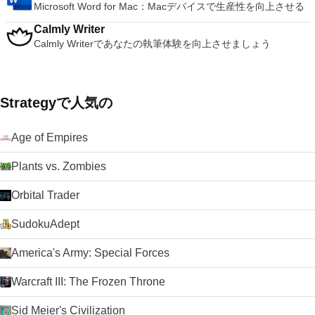
Microsoft Word for Mac：Macデバイスで生産性を向上させる
Calmly Writer
Calmly Writerであなたの執筆体験を向上させましょう
Strategyで人気の
Age of Empires
Plants vs. Zombies
Orbital Trader
SudokuAdept
America's Army: Special Forces
Warcraft III: The Frozen Throne
Sid Meier's Civilization