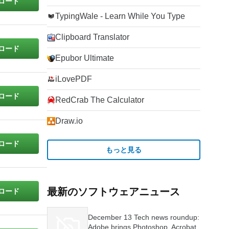
ロード
TypingWale - Learn While You Type
Clipboard Translator
ロード
Epubor Ultimate
iLovePDF
ロード
RedCrab The Calculator
Draw.io
ロード
もっと見る
最新のソフトウェアニュース
ロード
December 13 Tech news roundup:
Adobe brings Photoshop, Acrobat