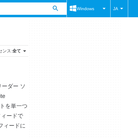
Windows
JA
センス:
全て
リーダー ソ
te
サイトを単一つ
フィードで
フィードに