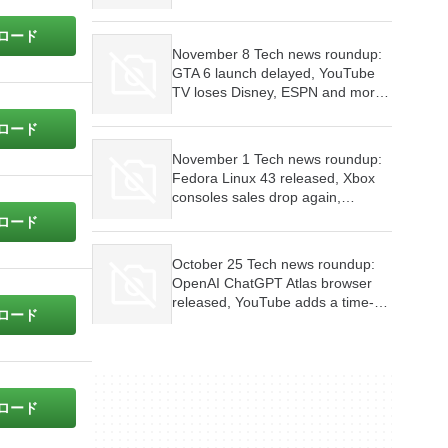
Controller, Red Dead Redemption
is coming to consoles and mobile
ロード
devices, Firefox wants AI features
November 8 Tech news roundup:
to be optional
GTA 6 launch delayed, YouTube
TV loses Disney, ESPN and more,
Google Play Store’s malware woes
ロード
continue
November 1 Tech news roundup:
Fedora Linux 43 released, Xbox
consoles sales drop again,
Samsung Internet Browser for PC
ロード
launched
October 25 Tech news roundup:
OpenAI ChatGPT Atlas browser
released, YouTube adds a time-
ロード
limit for scrolling Shorts feed,
Firefox is testing new tab widgets
ロード