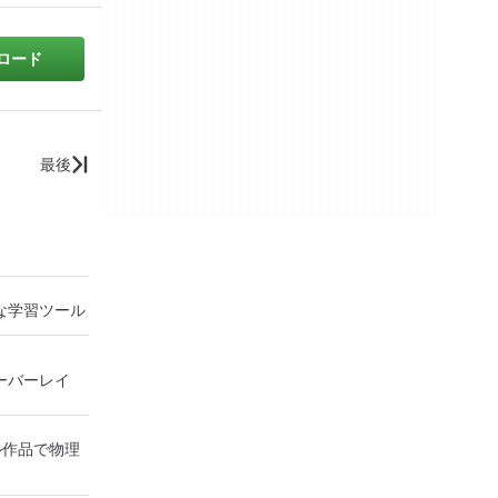
ロード
最後
な学習ツール
 オーバーレイ
ジタル作品で物理