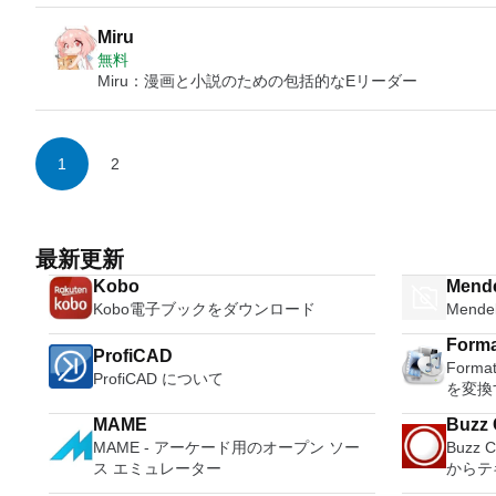
Miru
無料
Miru：漫画と小説のための包括的なEリーダー
1
2
最新更新
Kobo
Mend
Kobo電子ブックをダウンロード
Men
Forma
ProfiCAD
Form
ProfiCAD について
を変換
MAME
Buzz 
MAME - アーケード用のオープン ソー
Buzz 
ス エミュレーター
からテ