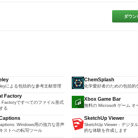
ダウン
eley
ChemSplash
deleyによる包括的な参考文献管理
化学愛好者のための包括的
t Factory
Xbox Game Bar
at Factoryですべてのファイル形式
無料の Microsoft ゲーム
する
Captions
SketchUp Viewer
Captions: Windows用の強力な音声
SketchUp Viewer - デ
キストへの転写ツール
的な体験を作成します