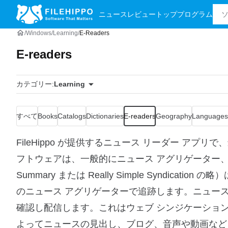
ニュース
レビュー
トッププログラム
Windows
Learning
E-Readers
E-readers
カテゴリー:
Learning
すべて
Books
Catalogs
Dictionaries
E-readers
Geography
Languages 
FileHippo が提供するニュース リーダー ア
フトウェアは、一般的にニュース アグリゲーター、または
Summary または Really Simple Syndi
のニュース アグリゲーターで追跡します。ニュース
確認し配信します。これはウェブ シンジケーション
よってニュースの見出し、ブログ、音声や動画など