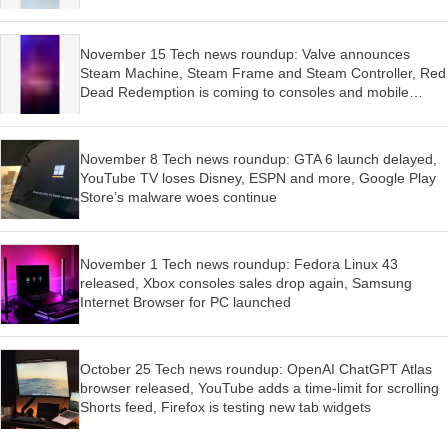
OS have begun
November 15 Tech news roundup: Valve announces
Steam Machine, Steam Frame and Steam Controller, Red
Dead Redemption is coming to consoles and mobile
devices, Firefox wants AI features to be optional
November 8 Tech news roundup: GTA 6 launch delayed,
YouTube TV loses Disney, ESPN and more, Google Play
Store’s malware woes continue
November 1 Tech news roundup: Fedora Linux 43
released, Xbox consoles sales drop again, Samsung
Internet Browser for PC launched
October 25 Tech news roundup: OpenAI ChatGPT Atlas
browser released, YouTube adds a time-limit for scrolling
Shorts feed, Firefox is testing new tab widgets