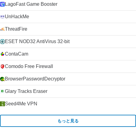
LagoFast Game Booster
UnHackMe
ThreatFire
ESET NOD32 AntiVirus 32-bit
ContaCam
Comodo Free Firewall
BrowserPasswordDecryptor
Glary Tracks Eraser
Seed4Me VPN
もっと見る