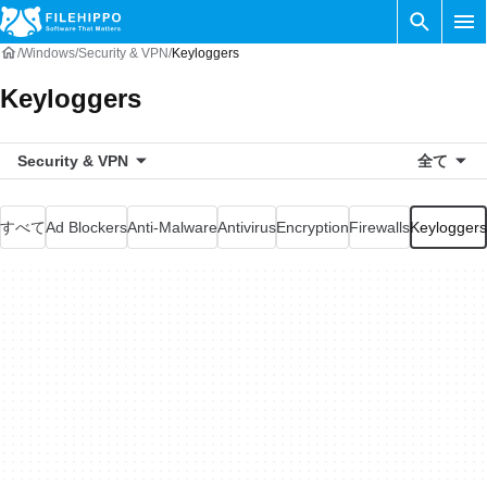
Windows
Security & VPN
Keyloggers
Keyloggers
Security & VPN
全て
すべて
Ad Blockers
Anti-Malware
Antivirus
Encryption
Firewalls
Keyloggers