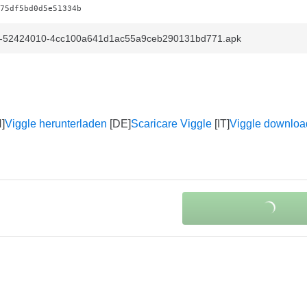
75df5bd0d5e51334b
249-52424010-4cc100a641d1ac55a9ceb290131bd771.apk
Viggle herunterladen
Scaricare Viggle
Viggle downloa