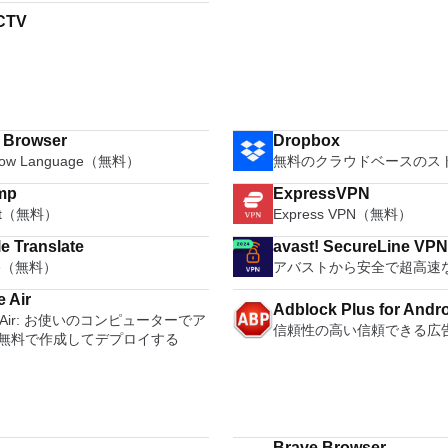
CTV
i Browser
Dropbox
how Language（無料）
無料のクラウドベースのス
mp
ExpressVPN
oft（無料）
Express VPN（無料）
e Translate
avast! SecureLine VP
le（無料）
アバストから安全で超高速な
 Air
Adblock Plus for Andr
e Air: お使いのコンピューターでア
信頼性の高い信頼できる広
無料で作成してデプロイする
Brave Browser