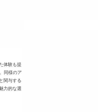
れた体験も提
す。同様のア
っと関与する
て魅力的な選