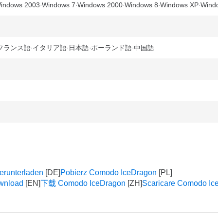
indows 2003
Windows 7
Windows 2000
Windows 8
Windows XP
Windo
フランス語
イタリア語
日本語
ポーランド語
中国語
erunterladen
Pobierz Comodo IceDragon
wnload
下载 Comodo IceDragon
Scaricare Comodo Ic