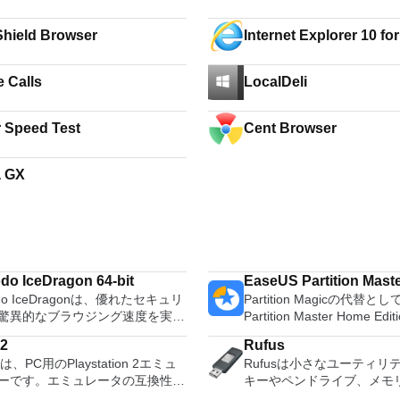
hield Browser
Internet Explorer 10 f
7
 Calls
LocalDeli
 Speed Test
Cent Browser
a GX
o IceDragon 64-bit
EaseUS Partition Maste
do IceDragonは、優れたセキュリ
Partition Magicの代替と
驚異的なブラウジング速度を実現
Partition Master Home E
refoxベースのWebブラウザーで
オールインワンパーティシ
2
Rufus
ceDragonをダウンロードすると、
ションおよびディスク管理
は、PC用のPlaystation 2エミュ
Rufusは小さなユーティリ
ーネット接続を設定してComodo
ィです。パーティションの
ーです。エミュレータの互換性率
キーやペンドライブ、メモ
cureDNSサービスを使用するオプ
ステムドライブ用）、ディ
レイ可能なすべてのPS2ゲームの
などの起動可能なUSBフラ