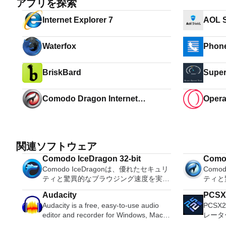
アプリを探索
Internet Explorer 7
AOL S
Waterfox
Phone
BriskBard
Super
Comodo Dragon Internet
Oper
Browser 64-bit
関連ソフトウェア
Comodo IceDragon 32-bit
Comod
Comodo IceDragonは、優れたセキュリ
Como
ティと驚異的なブラウジング速度を実現
ティと
するFirefoxベースのWebブラウザーで
するFi
Audacity
PCSX
す。 IceDragonをダウンロードすると、
す。 I
Audacity is a free, easy-to-use audio
PCSX2
インターネット接続を設定してComodo
インタ
editor and recorder for Windows, Mac
レータ
のSecureDNSサービスを使用するオプ
のSe
OS X, GNU/Linux and other operating
は、プ