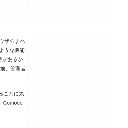
ブラウザのすべ
ような機能
悪意があるか
細、管理者
いることに気
omodo