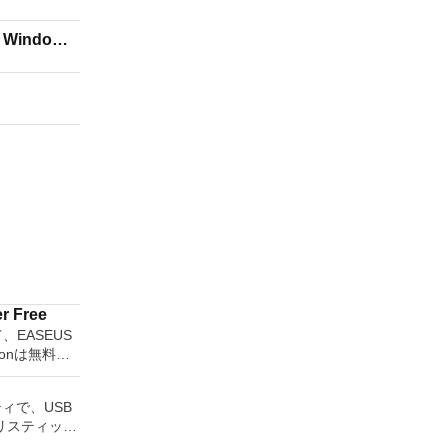
or Windows
r Free
して、EASEUS
ditionは無料の
ョンソリュー
ユーティリテ
ティで、USB
拡張（特にシ
リスティック
スク領域の管
ッシュドライ