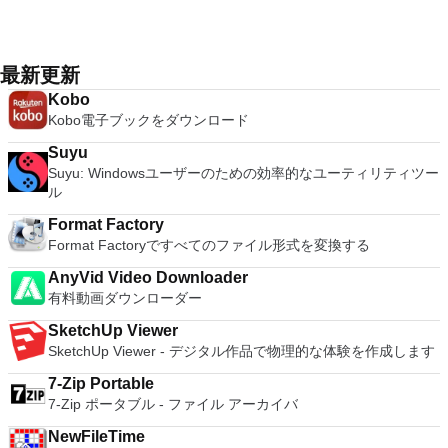
effective slide show maker that helps you to create impressive
XP Service Pack 2。
done. It reads and writes many file types (AVI, DVD, MPEG,
ングシステムを同時に実行します。 インストールや構成の問
ーターを確認して接続できます。 VNC Connectを使用する
that is easy to work with. The application does not take a long
multimedia presentations; and the Spreadsheets program is
MP4, ASF, MKV) and comes with a variety of common codecs
題なしに、事前構成された製品の利点を体験してください。
と、セッションはエンドツーエンドで暗号化されます。アプリ
time to wrap your head around and is also very light on
both a flexible and a powerful spreadsheet application.
and filters. Avidemux automates your tasks by creating
ホストコンピューターと仮想マシン間でデータを共有します。
はすぐに各コンピューターをパスワードで保護します。コンピ
system resources. So, if you need a free terminal emulator,
projects and putting them into the job queue. Features: Non-
32ビットと64ビットの両方の仮想マシンを実行します。 2-
最新更新
ューターへのログインに使用するのと同じユーザー名とパスワ
which is easy to master and supports remote Telnet or SSH
linear video editing Apply filters and effects Transcode into
way Virtual SMPを活用します。 サードパーティの仮想マシン
ードを入力するだけです。 WIN 7,8,8.1,10をサポートしま
host connections then Tera Term is a good choice.
Kobo
various formats Insert or extract audio streams Subtitle
とイメージを使用します。 ホストコンピューターと仮想マシ
す。 VNC ViewerのMacバージョンをお探しですか？ここから
Kobo電子ブックをダウンロード
processor Project system Powerful scripting capabilities
ン間でデータを共有します。 幅広いホストおよびゲストオペ
ダウンロード
Graphical or command line interfaces Video encoders:
レーティングシステムのサポート。 USB 2.0デバイスのサポー
Suyu
MPEG-4 AVC, XviD, MPEG-4 ASP, MPEG-2 Video, MPEG-1
ト。 起動時にアプライアンス情報を取得します。 直感的なホ
Suyu: Windowsユーザーのための効率的なユーティリティツー
Video, DV, ... Audio encoders: AC-3, AAC, MP3, MP2, Vorbis,
ームページインターフェイスを介して仮想マシンに簡単にアク
ル
PCM, ... Container: AVI, MPEG-PS/TS, MP4, MKV, FLV, OGM,
セスできます。 VMware Playerは、Microsoft Virtual Server仮
...
想マシンまたはMicrosoft Virtual PC仮想マシンもサポートして
Format Factory
います。
Format Factoryですべてのファイル形式を変換する
AnyVid Video Downloader
有料動画ダウンローダー
SketchUp Viewer
SketchUp Viewer - デジタル作品で物理的な体験を作成します
7-Zip Portable
7-Zip ポータブル - ファイル アーカイバ
NewFileTime