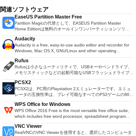
関連ソフトウェア
EaseUS Partition Master Free
Partition Magicの代替として、EASEUS Partition Master
Home Editionは無料のオールインワンパーティションソリュ
ーションおよびディスク管理ユーティリティです。パーティシ
Audacity
ョンの拡張（特にシステムドライブ用）、ディスク領域の管
Audacity is a free, easy-to-use audio editor and recorder for
理、MBRおよびGUIDパーティションテーブル（GPT）ディス
Windows, Mac OS X, GNU/Linux and other operating
クのディスク領域不足の問題の解決を可能にします。 パーテ
systems. You can use Audacity to: Record live audio. Convert
ィションのサイズ変更/移動システムドライブを拡張するディ
Rufus
tapes and records into digital recordings or CDs. Edit Ogg
スクとパーティションをコピーパーティションをマージ分割パ
Rufusは小さなユーティリティで、USBキーやペンドライブ、
Vorbis, MP3, WAV or AIFF sound files. Cut, copy, splice or mix
ーティション空き領域を再分配するダイナミックディスクの変
メモリスティックなどの起動可能なUSBフラッシュドライブを
sounds together. Change the speed or pitch of a recording.
換パーティションを回復する
フォーマットおよび作成できます。 Rufusは、次のシナリオで
Add new effects with LADSPA plug-ins. And more!
PCSX2
役立ちます。 Windows、Linux、およびUEFI用の起動可能な
PCSX2は、PC用のPlaystation 2エミュレーターです。エミュ
ISOからUSBインストールメディアを作成する必要がある場
レータの互換性率は、プレイ可能なすべてのPS2ゲームの80％
合。 OSがインストールされていないシステムで作業する必要
以上を誇っています。かなり強力なコンピューターを所有して
がある場合。 BIOSまたはその他のファームウェアをDOSから
WPS Office for Windows
いる場合、PCSX2は優れたエミュレーターです。また、この
フラッシュする必要がある場合。 低レベルのユーティリティ
WPS Office 2016 Free is the most versatile free office suite,
アプリケーションはローエンドコンピューターのサポートも提
を実行する必要がある場合。 Rufusは次の* ISOで動作しま
which includes free word processor, spreadsheet program
供するため、Playstation 2コンソールのすべての所有者は、
す：Arch Linux、Archbang、BartPE / pebuilder、CentOS、
and presentation maker. With these three programs you will
PCで動作するゲームを見ることができます。 PCSX2エミュレ
Damn Small Linux、Fedora、FreeDOS、Gentoo、
VNC Viewer
easily be able to deal with any office related tasks. WPS
ーターを使用すると、PS2コントローラーを使用して、本物の
gNewSense、Hiren&#39;s Boot CD、LiveXP、Knoppix、
RealVNCのVNC Viewerを使用すると、選択したコンピュータ
Office 2016 Free has multiple language support for English,
プレイステーション体験をシミュレートできます。このアプリ