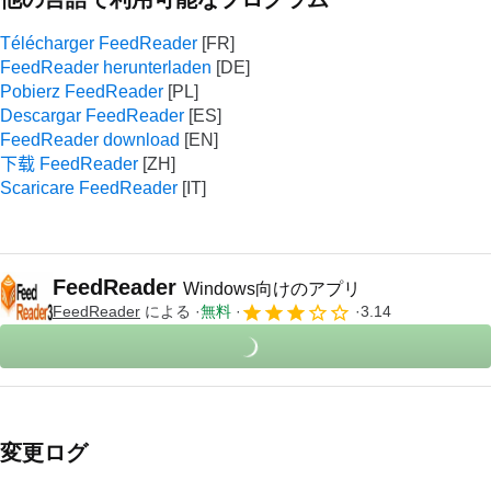
Télécharger FeedReader
FeedReader herunterladen
Pobierz FeedReader
Descargar FeedReader
FeedReader download
下载 FeedReader
Scaricare FeedReader
FeedReader
Windows向けのアプリ
FeedReader
による
無料
3.14
変更ログ