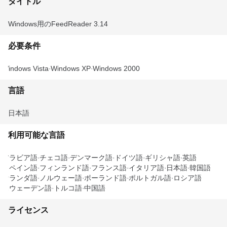
タイトル
Windows用のFeedReader 3.14
必要条件
Windows Vista
Windows XP
Windows 2000
言語
日本語
利用可能な言語
アラビア語
チェコ語
デンマーク語
ドイツ語
ギリシャ語
英語
スペイン語
フィンランド語
フランス語
イタリア語
日本語
韓国語
オランダ語
ノルウェー語
ポーランド語
ポルトガル語
ロシア語
スウェーデン語
トルコ語
中国語
ライセンス