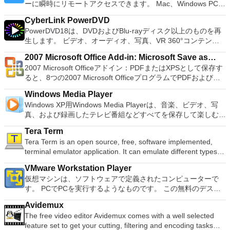
Kubuntu、Linux Mint、NT Password Registry Editor、
ーに瞬時にリモートアクセスできます。 Mac、Windows PC、
French, German, Spanish, Portuguese,Russian and Polish
ケーションでは、ディスクからゲームを直接実行することも、
OpenSUSE、Parted Magic、Slackware、Tails、Trinity
またはLinuxマシン、世界中のどこからでも。 VNC Viewerを
languages. To switch between languages requires only a
ハードドライブからISOイメージとして実行することもできま
Rescue Kit、Ubuntu、Ultimate Boot CD、Windows XP（SP2
CyberLink PowerDVD
使用すると、コンピューターのデスクトップを表示したり、コ
single click! Despite being a free suite, WPS Office comes
す。 主な機能は次のとおりです。 Savestates：ボタンを1つ
以降）、Windows Server 2003 R2、Windows Vista、
PowerDVD18は、DVDおよびBlu-rayディスク以上のものを再
ンピューターの前に直接座っているかのようにマウスとキーボ
with many innovative features, such as the paragraph
押すだけで、ゲームの現在の「状態」を保存できます。 無制
Windows 7、Windows 8。 *このリストは完全ではありませ
生します。 ビデオ、オーディオ、写真、VR 360°コンテン
ードを制御したりできます。 VNC Viewerは、インストールと
adjustment tool and multiple tabbed feature. It also has a PDF
限のメモリーカード：好きなだけメモリーカードを保存でき、
ん。 サポートされている言語は次のとおりです。インドネシ
ツ、さらにはYouTubeやVimeoにとっても、PowerDVD18は重
使用が簡単です。制御したいデバイスでインストーラーを実行
converter, spell check and word count feature. WPS Office
8MBから64MBまでの単一の物理カードに制限されなくなりま
2007 Microsoft Office Add-in: Microsoft Save as
ア語、マレーシア語、セシュティナ、ダンスク、ドイツ語、英
要なエンターテイメントの仲間です。 Ultra HD HDR TVとサ
し、指示に従ってください。オプションで、Windowsでのリ
2016 Personal Edition supports switching language UI,File
した。 高解像度グラフィックス：PCSX2を使用すると、
2007 Microsoft Officeアドイン：PDFまたはXPSとして保存す
語、スペイン語、フランス語、フルバツキー、イタリア語、ラ
PDF or XPS
ラウンドサウンドシステムの可能性を解き放ち、360°ビデオ
モート展開に使用可能なMSIがあります。デスクトッププラッ
Roaming and Docer online templates. Key features include:
1080pまたは4K HDでゲームをプレイできます。 全体とし
ると、8つの2007 Microsoft OfficeプログラムでPDFおよび
トヴィエシュ、リエトゥビウ、マジャール、オランダ、ノルス
の増え続けるコレクションへのアクセスで仮想世界に没頭する
トフォームにVNC Viewerをインストールする権限がない場合
Writer Efficient word processor. Presentation Multimedia
て、PCSX2 PS2エミュレーターの機能は優れています。 PS2
XPS形式にエクスポートして保存できます。このツールを使用
ク、ポルスキ、ポルトガル、ポルトガル、スロヴェンスキー、
か、PCまたはラップトップでの比類のない再生サポートと独
は、スタンドアロンオプションを選択する必要があります。
presentations creator. Spreadsheets Powerful tool for data
Windows Media Player
ゲームを高い精度でエミュレートでき、Windowsとエミュレ
すると、これらのプログラムのサブセットでPDF形式および
スロベンツキー、スロヴェンスキーSrpski、Suomi、
自の強化により、どこにいても簡単にリラックスできます。
主な機能は次のとおりです。 クラウドサービスを介してVNC
processing and analysis. 100% compatible with MS Office
Windows XP用Windows Media Playerは、音楽、ビデオ、写
ーターを切り替えることができます。欠点は、高速ゲームに苦
XPS形式の電子メール添付ファイルとして送信することもでき
Svenska、Türkçe。
新機能は次のとおりです。 4K DHR向けに最適化 Ultra HD
Connectを実行しているコンピューターに接続します。 Apple
document file types (.docx, .pptx, .xlsx, etc.). Thousands of
真、および録画したテレビ番組などすべてを保存して楽しむ最
労し、時々フリーズまたはクラッシュすることです。* PCSX2
ます（特定の機能はプログラムによって異なります）。 この
Blu-ray、4K、HEVC / H.265およびHDR10コンテンツをサポー
Screen Sharing（ARD）などのサードパーティ製のVNC互換
free document templates. Built-in PDF reader. Mobile device
適な機能を搭載しています。 再生、表示、外出先で楽しむた
を使用するには、コンソールから抽出できるPlaystation 2
ダウンロードは、次のOfficeプログラムで動作します。
ト全画面モードで21：9モニターで2.35：1の映画を見る常時
ソフトウェアを実行しているコンピューターに直接接続しま
Tera Term
support (iOS and Android). WPS Cloud Storage included.
めのポータブル デバイスとの同期、さらには家中のデバイス
BIOSが必要です。
Microsoft Office Access 2007。 Microsoft Office Excel 2007。
オンのミニビューでYouTubeライブを見る YouTubeおよび
す。 各デバイスでVNC Viewerにサインインして、すべてのデ
Tera Term is an open source, free, software implemented,
Although it is a free suite, WPS Office 2016 Free comes with
との共有も、すべて1か所で行えます。 シンプルなデザイン -
Microsoft Office InfoPath 2007。 Microsoft Office OneNote
Vimeoで4K HDRおよび360ビデオを再生 VRエクスペリエンス
バイス間の接続をバックアップおよび同期します。 仮想キー
terminal emulator application. It can emulate different types of
many innovative features, including a useful a paragraph
まったく新しい外観でデジタル エンターテイメントを楽しめ
2007。 Microsoft Office PowerPoint 2007。 Microsoft Office
の向上：Microsoft Mixed Realityヘッドセット、HTC、VIVE、
ボードの上のスクロールバーには、Command / Windowsなど
computer terminals, from DEC VT100 to DEC VT382, and it
adjustment tool int he Writer program. It has an Office to PDF
ます。 大好きな音楽をより多く - デジタル音楽体験がさらに
Publisher 2007。 Microsoft Office Visio 2007。 Microsoft
およびOculus Riftをサポート Fire TVとキャストのサポート
VMware Workstation Player
の高度なキーが含まれています。 Bluetoothキーボードのサポ
supports telnet, SSH 1 & 2 and serial port connections. It also
converter, automatic spell checking and word count features.
楽しくなります。 エンターテイメントをすべて1つの場所に -
Office Word 2007。 2007 Microsoft Officeプログラムのこの
注：これは商用トライアルです。
仮想マシンは、ソフトウェアで定義されたコンピューターで
ート。 VNC Connectサブスクリプションには、無料、有料、
has a built-in macro scripting language and some other useful
It also has some neat tools such as the Watermark in
音楽、ビデオ、写真、録画したテレビ番組をすべて保存して楽
Microsoft Save as PDFまたはXPSアドインは、2007 Microsoft
す。 PCでPCを実行するようなものです。 この無料のデスク
試用の3つのバージョンがあります。 制御する必要のあるマシ
plugins. Key features include: Automatically creates logs with
document, and converting PowerPoint to Word document
しめます。 どこでも楽しめる - どこにいても音楽、ビデオ、
Office systemソフトウェアの補足条項であり、2007 Microsoft
トップ仮想化ソフトウェアアプリケーションにより、VMware
ンごとに、RealVNCのWebサイトにアクセスして、各コンピ
unique log names. Supports SSH, standard telnet and serial
support. Overall, WPS Office 2016 Free is a good alternative
写真にアクセスできます。
Office systemソフトウェアのライセンス条項の対象となりま
Avidemux
Workstation、VMware Fusion、VMware Server、または
ューターにVNC Connectをダウンロードするだけです。次
ports. Supports dec/digital/vt terminal standards. Tera Term is
to Microsoft's offering. The Writer program is a versatile word
す。 システム要件：サポートされているオペレーティングシ
The free video editor Avidemux comes with a well selected
VMware ESXで作成された仮想マシンを簡単に操作できます。
に、RealVNCアカウントの資格情報を使用して、ローカルマ
a useful application, which allows the connection to any
processor; the Presentation program is an easy to use and
ステム。 Windows Server 2003、Windows Vista、Windows
feature set to get your cutting, filtering and encoding tasks
主な機能は次のとおりです。 1台のPCで複数のオペレーティ
シンでVNC Viewerにサインインします。そこから、コンピュ
remote Telnet or SSH hosts. It sports a clean and crisp layout