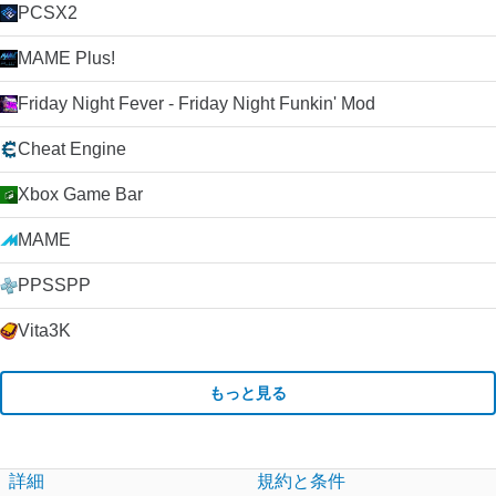
PCSX2
MAME Plus!
Friday Night Fever - Friday Night Funkin' Mod
Cheat Engine
Xbox Game Bar
MAME
PPSSPP
Vita3K
もっと見る
詳細
規約と条件