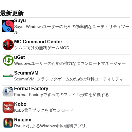
converter, automatic spell checking and word count features.
楽しくなります。 エンターテイメントをすべて1つの場所に -
Office Word 2007。 2007 Microsoft Officeプログラムのこの
注：これは商用トライアルです。
ート。 VNC Connectサブスクリプションには、無料、有料、
has a built-in macro scripting language and some other useful
It also has some neat tools such as the Watermark in
音楽、ビデオ、写真、録画したテレビ番組をすべて保存して楽
Microsoft Save as PDFまたはXPSアドインは、2007 Microsoft
試用の3つのバージョンがあります。 制御する必要のあるマシ
plugins. Key features include: Automatically creates logs with
document, and converting PowerPoint to Word document
しめます。 どこでも楽しめる - どこにいても音楽、ビデオ、
最新更新
Office systemソフトウェアの補足条項であり、2007 Microsoft
ンごとに、RealVNCのWebサイトにアクセスして、各コンピ
unique log names. Supports SSH, standard telnet and serial
support. Overall, WPS Office 2016 Free is a good alternative
写真にアクセスできます。
Office systemソフトウェアのライセンス条項の対象となりま
Suyu
ューターにVNC Connectをダウンロードするだけです。次
ports. Supports dec/digital/vt terminal standards. Tera Term is
to Microsoft's offering. The Writer program is a versatile word
す。 システム要件：サポートされているオペレーティングシ
Suyu: Windowsユーザーのための効率的なユーティリティツー
に、RealVNCアカウントの資格情報を使用して、ローカルマ
a useful application, which allows the connection to any
processor; the Presentation program is an easy to use and
ステム。 Windows Server 2003、Windows Vista、Windows
ル
シンでVNC Viewerにサインインします。そこから、コンピュ
remote Telnet or SSH hosts. It sports a clean and crisp layout
effective slide show maker that helps you to create impressive
XP Service Pack 2。
ーターを確認して接続できます。 VNC Connectを使用する
that is easy to work with. The application does not take a long
multimedia presentations; and the Spreadsheets program is
MC Command Center
と、セッションはエンドツーエンドで暗号化されます。アプリ
time to wrap your head around and is also very light on
both a flexible and a powerful spreadsheet application.
シムズ向けの無料ゲームMOD
はすぐに各コンピューターをパスワードで保護します。コンピ
system resources. So, if you need a free terminal emulator,
ューターへのログインに使用するのと同じユーザー名とパスワ
which is easy to master and supports remote Telnet or SSH
uGet
ードを入力するだけです。 WIN 7,8,8.1,10をサポートしま
host connections then Tera Term is a good choice.
Windowsユーザーのための強力なダウンロードマネージャー
す。 VNC ViewerのMacバージョンをお探しですか？ここから
ダウンロード
ScummVM
ScummVM: クラシックゲームのための無料ユーティリティ
Format Factory
Format Factoryですべてのファイル形式を変換する
Kobo
Kobo電子ブックをダウンロード
Ryujinx
RyujinxによるWindows用の無料アプリ。