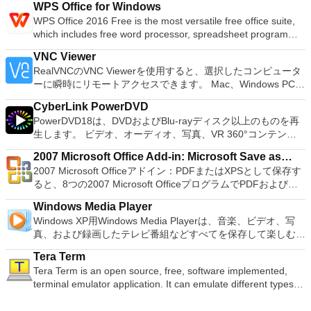
がある場合。 BIOSまたはその他のファームウェアをDOSから
WPS Office for Windows
いる場合、PCSX2は優れたエミュレーターです。また、この
フラッシュする必要がある場合。 低レベルのユーティリティ
WPS Office 2016 Free is the most versatile free office suite,
アプリケーションはローエンドコンピューターのサポートも提
を実行する必要がある場合。 Rufusは次の* ISOで動作しま
which includes free word processor, spreadsheet program
供するため、Playstation 2コンソールのすべての所有者は、
す：Arch Linux、Archbang、BartPE / pebuilder、CentOS、
and presentation maker. With these three programs you will
PCで動作するゲームを見ることができます。 PCSX2エミュレ
Damn Small Linux、Fedora、FreeDOS、Gentoo、
VNC Viewer
easily be able to deal with any office related tasks. WPS
ーターを使用すると、PS2コントローラーを使用して、本物の
gNewSense、Hiren&#39;s Boot CD、LiveXP、Knoppix、
RealVNCのVNC Viewerを使用すると、選択したコンピュータ
Office 2016 Free has multiple language support for English,
プレイステーション体験をシミュレートできます。このアプリ
Kubuntu、Linux Mint、NT Password Registry Editor、
ーに瞬時にリモートアクセスできます。 Mac、Windows PC、
French, German, Spanish, Portuguese,Russian and Polish
ケーションでは、ディスクからゲームを直接実行することも、
OpenSUSE、Parted Magic、Slackware、Tails、Trinity
またはLinuxマシン、世界中のどこからでも。 VNC Viewerを
languages. To switch between languages requires only a
ハードドライブからISOイメージとして実行することもできま
Rescue Kit、Ubuntu、Ultimate Boot CD、Windows XP（SP2
CyberLink PowerDVD
使用すると、コンピューターのデスクトップを表示したり、コ
single click! Despite being a free suite, WPS Office comes
す。 主な機能は次のとおりです。 Savestates：ボタンを1つ
以降）、Windows Server 2003 R2、Windows Vista、
PowerDVD18は、DVDおよびBlu-rayディスク以上のものを再
ンピューターの前に直接座っているかのようにマウスとキーボ
with many innovative features, such as the paragraph
押すだけで、ゲームの現在の「状態」を保存できます。 無制
Windows 7、Windows 8。 *このリストは完全ではありませ
生します。 ビデオ、オーディオ、写真、VR 360°コンテン
ードを制御したりできます。 VNC Viewerは、インストールと
adjustment tool and multiple tabbed feature. It also has a PDF
限のメモリーカード：好きなだけメモリーカードを保存でき、
ん。 サポートされている言語は次のとおりです。インドネシ
ツ、さらにはYouTubeやVimeoにとっても、PowerDVD18は重
使用が簡単です。制御したいデバイスでインストーラーを実行
converter, spell check and word count feature. WPS Office
8MBから64MBまでの単一の物理カードに制限されなくなりま
2007 Microsoft Office Add-in: Microsoft Save as
ア語、マレーシア語、セシュティナ、ダンスク、ドイツ語、英
要なエンターテイメントの仲間です。 Ultra HD HDR TVとサ
し、指示に従ってください。オプションで、Windowsでのリ
2016 Personal Edition supports switching language UI,File
した。 高解像度グラフィックス：PCSX2を使用すると、
2007 Microsoft Officeアドイン：PDFまたはXPSとして保存す
語、スペイン語、フランス語、フルバツキー、イタリア語、ラ
PDF or XPS
ラウンドサウンドシステムの可能性を解き放ち、360°ビデオ
モート展開に使用可能なMSIがあります。デスクトッププラッ
Roaming and Docer online templates. Key features include:
1080pまたは4K HDでゲームをプレイできます。 全体とし
ると、8つの2007 Microsoft OfficeプログラムでPDFおよび
トヴィエシュ、リエトゥビウ、マジャール、オランダ、ノルス
の増え続けるコレクションへのアクセスで仮想世界に没頭する
トフォームにVNC Viewerをインストールする権限がない場合
Writer Efficient word processor. Presentation Multimedia
て、PCSX2 PS2エミュレーターの機能は優れています。 PS2
XPS形式にエクスポートして保存できます。このツールを使用
ク、ポルスキ、ポルトガル、ポルトガル、スロヴェンスキー、
か、PCまたはラップトップでの比類のない再生サポートと独
は、スタンドアロンオプションを選択する必要があります。
presentations creator. Spreadsheets Powerful tool for data
Windows Media Player
ゲームを高い精度でエミュレートでき、Windowsとエミュレ
すると、これらのプログラムのサブセットでPDF形式および
スロベンツキー、スロヴェンスキーSrpski、Suomi、
自の強化により、どこにいても簡単にリラックスできます。
主な機能は次のとおりです。 クラウドサービスを介してVNC
processing and analysis. 100% compatible with MS Office
Windows XP用Windows Media Playerは、音楽、ビデオ、写
ーターを切り替えることができます。欠点は、高速ゲームに苦
XPS形式の電子メール添付ファイルとして送信することもでき
Svenska、Türkçe。
新機能は次のとおりです。 4K DHR向けに最適化 Ultra HD
Connectを実行しているコンピューターに接続します。 Apple
document file types (.docx, .pptx, .xlsx, etc.). Thousands of
真、および録画したテレビ番組などすべてを保存して楽しむ最
労し、時々フリーズまたはクラッシュすることです。* PCSX2
ます（特定の機能はプログラムによって異なります）。 この
Blu-ray、4K、HEVC / H.265およびHDR10コンテンツをサポー
Screen Sharing（ARD）などのサードパーティ製のVNC互換
free document templates. Built-in PDF reader. Mobile device
適な機能を搭載しています。 再生、表示、外出先で楽しむた
を使用するには、コンソールから抽出できるPlaystation 2
ダウンロードは、次のOfficeプログラムで動作します。
ト全画面モードで21：9モニターで2.35：1の映画を見る常時
ソフトウェアを実行しているコンピューターに直接接続しま
Tera Term
support (iOS and Android). WPS Cloud Storage included.
めのポータブル デバイスとの同期、さらには家中のデバイス
BIOSが必要です。
Microsoft Office Access 2007。 Microsoft Office Excel 2007。
オンのミニビューでYouTubeライブを見る YouTubeおよび
す。 各デバイスでVNC Viewerにサインインして、すべてのデ
Tera Term is an open source, free, software implemented,
Although it is a free suite, WPS Office 2016 Free comes with
との共有も、すべて1か所で行えます。 シンプルなデザイン -
Microsoft Office InfoPath 2007。 Microsoft Office OneNote
Vimeoで4K HDRおよび360ビデオを再生 VRエクスペリエンス
バイス間の接続をバックアップおよび同期します。 仮想キー
terminal emulator application. It can emulate different types of
many innovative features, including a useful a paragraph
まったく新しい外観でデジタル エンターテイメントを楽しめ
2007。 Microsoft Office PowerPoint 2007。 Microsoft Office
の向上：Microsoft Mixed Realityヘッドセット、HTC、VIVE、
ボードの上のスクロールバーには、Command / Windowsなど
computer terminals, from DEC VT100 to DEC VT382, and it
adjustment tool int he Writer program. It has an Office to PDF
ます。 大好きな音楽をより多く - デジタル音楽体験がさらに
Publisher 2007。 Microsoft Office Visio 2007。 Microsoft
およびOculus Riftをサポート Fire TVとキャストのサポート
の高度なキーが含まれています。 Bluetoothキーボードのサポ
supports telnet, SSH 1 & 2 and serial port connections. It also