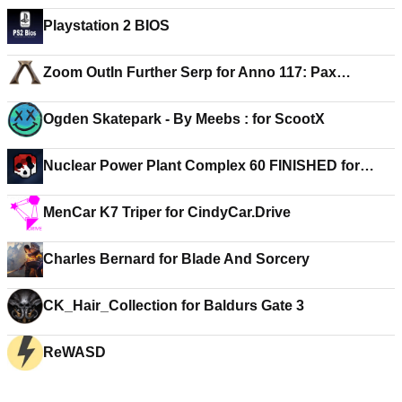
Playstation 2 BIOS
Zoom OutIn Further Serp for Anno 117: Pax
Romana
Ogden Skatepark - By Meebs : for ScootX
Nuclear Power Plant Complex 60 FINISHED for
GoreBox
MenCar K7 Triper for CindyCar.Drive
Charles Bernard for Blade And Sorcery
CK_Hair_Collection for Baldurs Gate 3
ReWASD