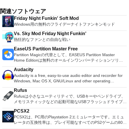
関連ソフトウェア
Friday Night Funkin' Soft Mod
Windows用の無料のフライデーナイトファンキンモッド
Vs. Sky Mod Friday Night Funkin'
熱狂的なファンとの自由な戦い
EaseUS Partition Master Free
Partition Magicの代替として、EASEUS Partition Master
Home Editionは無料のオールインワンパーティションソリュ
ーションおよびディスク管理ユーティリティです。パーティシ
Audacity
ョンの拡張（特にシステムドライブ用）、ディスク領域の管
Audacity is a free, easy-to-use audio editor and recorder for
理、MBRおよびGUIDパーティションテーブル（GPT）ディス
Windows, Mac OS X, GNU/Linux and other operating
クのディスク領域不足の問題の解決を可能にします。 パーテ
systems. You can use Audacity to: Record live audio. Convert
ィションのサイズ変更/移動システムドライブを拡張するディ
Rufus
tapes and records into digital recordings or CDs. Edit Ogg
スクとパーティションをコピーパーティションをマージ分割パ
Rufusは小さなユーティリティで、USBキーやペンドライブ、
Vorbis, MP3, WAV or AIFF sound files. Cut, copy, splice or mix
ーティション空き領域を再分配するダイナミックディスクの変
メモリスティックなどの起動可能なUSBフラッシュドライブを
sounds together. Change the speed or pitch of a recording.
換パーティションを回復する
フォーマットおよび作成できます。 Rufusは、次のシナリオで
Add new effects with LADSPA plug-ins. And more!
PCSX2
役立ちます。 Windows、Linux、およびUEFI用の起動可能な
PCSX2は、PC用のPlaystation 2エミュレーターです。エミュ
ISOからUSBインストールメディアを作成する必要がある場
レータの互換性率は、プレイ可能なすべてのPS2ゲームの80％
合。 OSがインストールされていないシステムで作業する必要
以上を誇っています。かなり強力なコンピューターを所有して