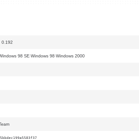
 0.192
Windows 98 SE
Windows 98
Windows 2000
 Team
5bbdec199a5583f37