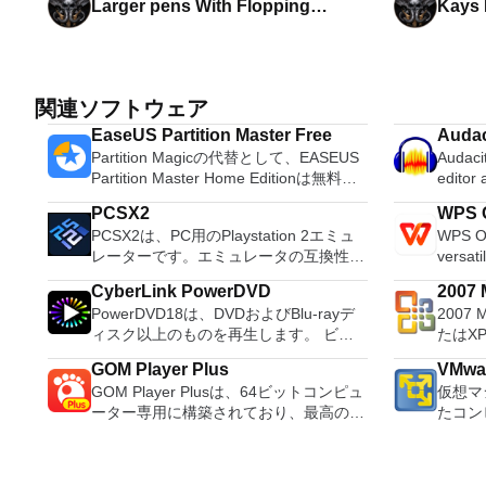
Larger pens With Flopping
Kays H
Physics for Baldurs Gate 3
Baldu
関連ソフトウェア
EaseUS Partition Master Free
Audac
Partition Magicの代替として、EASEUS
Audacit
Partition Master Home Editionは無料の
editor
オールインワンパーティションソリュー
OS X, 
PCSX2
WPS O
ションおよびディスク管理ユーティリテ
system
PCSX2は、PC用のPlaystation 2エミュ
WPS Of
ィです。パーティションの拡張（特にシ
Record live a
レーターです。エミュレータの互換性率
versati
ステムドライブ用）、ディスク領域の管
records
は、プレイ可能なすべてのPS2ゲームの
free w
理、MBRおよびGUIDパーティションテ
Edit O
CyberLink PowerDVD
2007 M
80％以上を誇っています。かなり強力な
progra
ーブル（GPT）ディスクのディスク領域
sound files. Cut, copy
PowerDVD18は、DVDおよびBlu-rayデ
2007 
Micro
コンピューターを所有している場合、
these t
不足の問題の解決を可能にします。 パ
sounds togethe
ィスク以上のものを再生します。 ビデ
たはX
PCSX2は優れたエミュレーターです。
able to
ーティションのサイズ変更/移動システ
pitch o
オ、オーディオ、写真、VR 360°コンテ
Micro
また、このアプリケーションはローエン
tasks. WPS Office 2016 Free has
ムドライブを拡張するディスクとパーテ
GOM Player Plus
VMwar
ンツ、さらにはYouTubeやVimeoにとっ
XPS
ドコンピューターのサポートも提供する
multipl
ィションをコピーパーティションをマー
GOM Player Plusは、64ビットコンピュ
仮想マ
ても、PowerDVD18は重要なエンターテ
す。こ
ため、Playstation 2コンソールのすべて
French
ジ分割パーティション空き領域を再分配
ーター専用に構築されており、最高のビ
たコン
イメントの仲間です。 Ultra HD HDR TV
プログ
の所有者は、PCで動作するゲームを見
Portug
するダイナミックディスクの変換パーテ
デオ解像度とビデオプレーヤーパフォー
するよ
とサラウンドサウンドシステムの可能性
びXP
ることができます。 PCSX2エミュレー
langua
ィションを回復する
マンスを実現します。 GOM Player Plus
クトッ
を解き放ち、360°ビデオの増え続けるコ
して送
ターを使用すると、PS2コントローラー
languages requ
は広告なしでユーザーエクスペリエンス
ションに
レクションへのアクセスで仮想世界に没
能はプ
を使用して、本物のプレイステーション
Despite