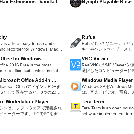
air Extensions - Vanilla for
Nymph Playable Race
rs Gate 3
Simple Nymph for Bald
ity
Rufus
y is a free, easy-to-use audio
Rufusは小さなユーティリ
 and recorder for Windows, Mac
キーやペンドライブ、メモ
GNU/Linux and other operating
などの起動可能なUSBフラ
ffice for Windows
VNC Viewer
s. You can use Audacity to:
ブをフォーマットおよび作
fice 2016 Free is the most
RealVNCのVNC Viewe
udio. Convert tapes and
Rufusは、次のシナリオで
le free office suite, which includes
選択したコンピューターに
 into digital recordings or CDs.
Windows、Linux、および
ord processor, spreadsheet
トアクセスできます。 Mac、
gg Vorbis, MP3, WAV or AIFF
可能なISOからUSBインス
icrosoft Office Add-in:
Windows Media Player
m and presentation maker. With
PC、またはLinuxマシン
, splice or mix
アを作成する必要がある場合。 O
Microsoft Officeアドイン：PDFま
Windows XP用Windows Med
soft Save as PDF or XPS
hree programs you will easily be
からでも。 VNC Viewer
r. Change the speed or
ンストールされていないシ
PSとして保存すると、8つの2007
は、音楽、ビデオ、写真、
 deal with any office related
コンピューターのデスクト
f a recording. Add new effects
する必要がある場合。 BIOSまたはその
soft OfficeプログラムでPDFおよび
たテレビ番組などすべてを
たり、コンピューターの前
with LADSPA plug-ins. And more!
他のファームウェアをDOS
e Workstation Player
Tera Term
形式にエクスポートして保存できま
む最適な機能を搭載していま
e language support for English,
いるかのようにマウスとキ
ュする必要がある場合。 
シンは、ソフトウェアで定義され
Tera Term is an open source
のツールを使用すると、これらの
生、表示、外出先で楽しむ
, German, Spanish,
御したりできます。 VNC Viewerは、イ
ーティリティを実行する必
ピューターです。 PCでPCを実行
software implemented, term
ラムのサブセットでPDF形式およ
ブル デバイスとの同期、
uese,Russian and Polish
ンストールと使用が簡単で
合。 Rufusは次の* ISOで動作します：
うなものです。 この無料のデス
emulator application. It ca
S形式の電子メール添付ファイルと
のデバイスとの共有も、す
ges. To switch between
いデバイスでインストーラ
Arch Linux、Archbang、Bar
プ仮想化ソフトウェアアプリケー
different types of computer 
信することもできます（特定の機
行えます。 シンプルなデザイン - まっ
ires only a single click!
指示に従ってください。オ
pebuilder、CentOS、Damn 
より、VMware Workstation、
from DEC VT100 to DEC VT
ログラムによって異なります）。
たく新しい外観でデジタル
 being a free suite, WPS Office
Windowsでのリモート展