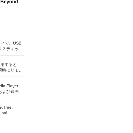
: Beyond
urs Gate 3
ティで、USB
リスティック
ッシュドライ
成できます。
rを使用すると、
役立ちます。
瞬時にリモー
UEFI用の起動
Windows
トールメディ
、世界中のどこ
Sがイ
ia Player
を使用すると、
ステムで作業
および録画し
ップを表示し
保存して楽し
に直接座って
からフラッシ
す。 再
ーボードを制
低レベルのユ
, free,
ためのポータ
要がある場
inal
さらには家中
す。制御した
n emulate
べて1か所で
ーを実行し、
tPE /
terminals,
プションで、
Small
382, and it
 エンターテ
開に使用可能な