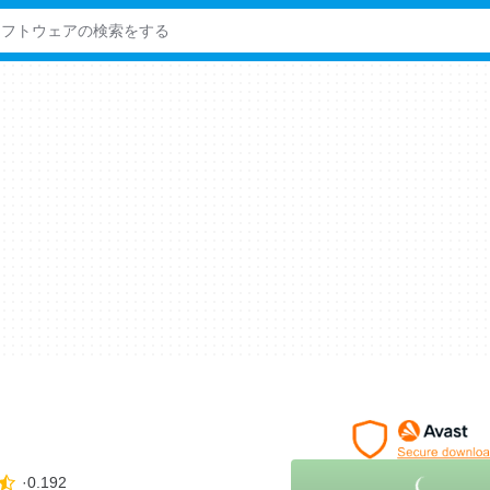
リ
0.192