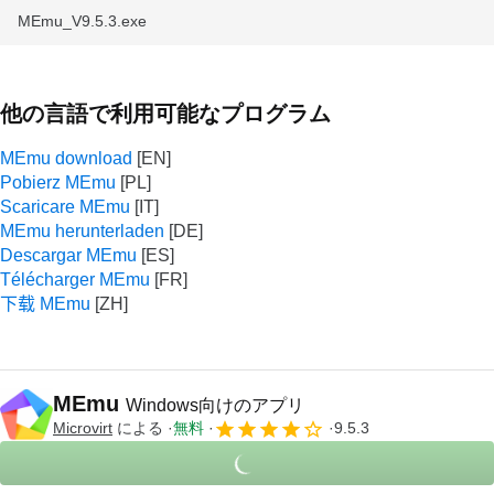
MEmu_V9.5.3.exe
他の言語で利用可能なプログラム
MEmu download
Pobierz MEmu
Scaricare MEmu
MEmu herunterladen
Descargar MEmu
Télécharger MEmu
下载 MEmu
MEmu
Windows向けのアプリ
Microvirt
による
無料
9.5.3