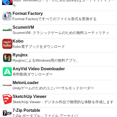
Suyu: Windowsユーザーのための効率的なユーティリティツー
ンごとに、RealVNCのWebサイトにアクセスして、各コンピ
effective slide show maker that helps you to create impressive
Office systemソフトウェアのライセンス条項の対象となりま
ル
ューターにVNC Connectをダウンロードするだけです。次
multimedia presentations; and the Spreadsheets program is
す。 システム要件：サポートされているオペレーティングシ
に、RealVNCアカウントの資格情報を使用して、ローカルマ
both a flexible and a powerful spreadsheet application.
ステム。 Windows Server 2003、Windows Vista、Windows
Format Factory
シンでVNC Viewerにサインインします。そこから、コンピュ
XP Service Pack 2。
Format Factoryですべてのファイル形式を変換する
ーターを確認して接続できます。 VNC Connectを使用する
と、セッションはエンドツーエンドで暗号化されます。アプリ
ScummVM
はすぐに各コンピューターをパスワードで保護します。コンピ
ScummVM: クラシックゲームのための無料ユーティリティ
ューターへのログインに使用するのと同じユーザー名とパスワ
ードを入力するだけです。 WIN 7,8,8.1,10をサポートしま
Kobo
す。 VNC ViewerのMacバージョンをお探しですか？ここから
Kobo電子ブックをダウンロード
ダウンロード
Ryujinx
RyujinxによるWindows用の無料アプリ。
AnyVid Video Downloader
有料動画ダウンローダー
MelonLoader
Unityゲームのためのユニバーサルモッドローダー
SketchUp Viewer
SketchUp Viewer - デジタル作品で物理的な体験を作成します
7-Zip Portable
7-Zip ポータブル - ファイル アーカイバ