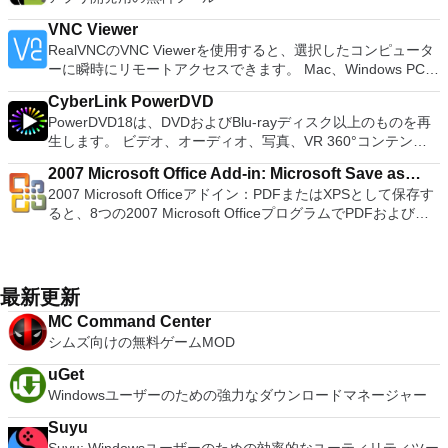
Office 2016 Free has multiple language support for English,
プレイステーション体験をシミュレートできます。このアプリ
Kubuntu、Linux Mint、NT Password Registry Editor、
French, German, Spanish, Portuguese,Russian and Polish
ケーションでは、ディスクからゲームを直接実行することも、
OpenSUSE、Parted Magic、Slackware、Tails、Trinity
VNC Viewer
languages. To switch between languages requires only a
ハードドライブからISOイメージとして実行することもできま
Rescue Kit、Ubuntu、Ultimate Boot CD、Windows XP（SP2
RealVNCのVNC Viewerを使用すると、選択したコンピュータ
single click! Despite being a free suite, WPS Office comes
す。 主な機能は次のとおりです。 Savestates：ボタンを1つ
以降）、Windows Server 2003 R2、Windows Vista、
ーに瞬時にリモートアクセスできます。 Mac、Windows PC、
with many innovative features, such as the paragraph
押すだけで、ゲームの現在の「状態」を保存できます。 無制
Windows 7、Windows 8。 *このリストは完全ではありませ
またはLinuxマシン、世界中のどこからでも。 VNC Viewerを
adjustment tool and multiple tabbed feature. It also has a PDF
限のメモリーカード：好きなだけメモリーカードを保存でき、
CyberLink PowerDVD
ん。 サポートされている言語は次のとおりです。インドネシ
使用すると、コンピューターのデスクトップを表示したり、コ
converter, spell check and word count feature. WPS Office
8MBから64MBまでの単一の物理カードに制限されなくなりま
PowerDVD18は、DVDおよびBlu-rayディスク以上のものを再
ア語、マレーシア語、セシュティナ、ダンスク、ドイツ語、英
ンピューターの前に直接座っているかのようにマウスとキーボ
2016 Personal Edition supports switching language UI,File
した。 高解像度グラフィックス：PCSX2を使用すると、
生します。 ビデオ、オーディオ、写真、VR 360°コンテン
語、スペイン語、フランス語、フルバツキー、イタリア語、ラ
ードを制御したりできます。 VNC Viewerは、インストールと
Roaming and Docer online templates. Key features include:
1080pまたは4K HDでゲームをプレイできます。 全体とし
ツ、さらにはYouTubeやVimeoにとっても、PowerDVD18は重
トヴィエシュ、リエトゥビウ、マジャール、オランダ、ノルス
使用が簡単です。制御したいデバイスでインストーラーを実行
Writer Efficient word processor. Presentation Multimedia
2007 Microsoft Office Add-in: Microsoft Save as
て、PCSX2 PS2エミュレーターの機能は優れています。 PS2
要なエンターテイメントの仲間です。 Ultra HD HDR TVとサ
ク、ポルスキ、ポルトガル、ポルトガル、スロヴェンスキー、
し、指示に従ってください。オプションで、Windowsでのリ
presentations creator. Spreadsheets Powerful tool for data
2007 Microsoft Officeアドイン：PDFまたはXPSとして保存す
ゲームを高い精度でエミュレートでき、Windowsとエミュレ
PDF or XPS
ラウンドサウンドシステムの可能性を解き放ち、360°ビデオ
スロベンツキー、スロヴェンスキーSrpski、Suomi、
モート展開に使用可能なMSIがあります。デスクトッププラッ
processing and analysis. 100% compatible with MS Office
ると、8つの2007 Microsoft OfficeプログラムでPDFおよび
ーターを切り替えることができます。欠点は、高速ゲームに苦
の増え続けるコレクションへのアクセスで仮想世界に没頭する
Svenska、Türkçe。
トフォームにVNC Viewerをインストールする権限がない場合
document file types (.docx, .pptx, .xlsx, etc.). Thousands of
XPS形式にエクスポートして保存できます。このツールを使用
労し、時々フリーズまたはクラッシュすることです。* PCSX2
か、PCまたはラップトップでの比類のない再生サポートと独
は、スタンドアロンオプションを選択する必要があります。
free document templates. Built-in PDF reader. Mobile device
すると、これらのプログラムのサブセットでPDF形式および
を使用するには、コンソールから抽出できるPlaystation 2
自の強化により、どこにいても簡単にリラックスできます。
主な機能は次のとおりです。 クラウドサービスを介してVNC
support (iOS and Android). WPS Cloud Storage included.
XPS形式の電子メール添付ファイルとして送信することもでき
BIOSが必要です。
新機能は次のとおりです。 4K DHR向けに最適化 Ultra HD
Connectを実行しているコンピューターに接続します。 Apple
Although it is a free suite, WPS Office 2016 Free comes with
ます（特定の機能はプログラムによって異なります）。 この
Blu-ray、4K、HEVC / H.265およびHDR10コンテンツをサポー
最新更新
Screen Sharing（ARD）などのサードパーティ製のVNC互換
many innovative features, including a useful a paragraph
ダウンロードは、次のOfficeプログラムで動作します。
ト全画面モードで21：9モニターで2.35：1の映画を見る常時
ソフトウェアを実行しているコンピューターに直接接続しま
MC Command Center
adjustment tool int he Writer program. It has an Office to PDF
Microsoft Office Access 2007。 Microsoft Office Excel 2007。
オンのミニビューでYouTubeライブを見る YouTubeおよび
す。 各デバイスでVNC Viewerにサインインして、すべてのデ
シムズ向けの無料ゲームMOD
converter, automatic spell checking and word count features.
Microsoft Office InfoPath 2007。 Microsoft Office OneNote
Vimeoで4K HDRおよび360ビデオを再生 VRエクスペリエンス
バイス間の接続をバックアップおよび同期します。 仮想キー
It also has some neat tools such as the Watermark in
2007。 Microsoft Office PowerPoint 2007。 Microsoft Office
の向上：Microsoft Mixed Realityヘッドセット、HTC、VIVE、
ボードの上のスクロールバーには、Command / Windowsなど
uGet
document, and converting PowerPoint to Word document
Publisher 2007。 Microsoft Office Visio 2007。 Microsoft
およびOculus Riftをサポート Fire TVとキャストのサポート
の高度なキーが含まれています。 Bluetoothキーボードのサポ
Windowsユーザーのための強力なダウンロードマネージャー
support. Overall, WPS Office 2016 Free is a good alternative
Office Word 2007。 2007 Microsoft Officeプログラムのこの
注：これは商用トライアルです。
ート。 VNC Connectサブスクリプションには、無料、有料、
to Microsoft's offering. The Writer program is a versatile word
Microsoft Save as PDFまたはXPSアドインは、2007 Microsoft
Suyu
試用の3つのバージョンがあります。 制御する必要のあるマシ
processor; the Presentation program is an easy to use and
Office systemソフトウェアの補足条項であり、2007 Microsoft