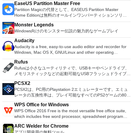
controls. Users can modify player settings, including creating
EaseUS Partition Master Free
custom skins and even assigning CPU resources. Want to use
Partition Magicの代替として、EASEUS Partition Master
a gamepad or joystick? No problem – you can easily map
Home Editionは無料のオールインワンパーティションソリュ
game commands to one of these peripherals. Another cool
ーションおよびディスク管理ユーティリティです。パーティシ
feature is that you can log-in on multiple accounts
Monster Legends
ョンの拡張（特にシステムドライブ用）、ディスク領域の管
simultaneously. Key features include: A simple interface that
Windows向けのモンスター伝説の魅力的なゲームプレイ
理、MBRおよびGUIDパーティションテーブル（GPT）ディス
makes the app easy to use. Intuitive keyboard mapping for
クのディスク領域不足の問題の解決を可能にします。 パーテ
app and game controls. Support for multiple control devices.
Audacity
ィションのサイズ変更/移動システムドライブを拡張するディ
A stable and reliable platform. Based on Android 4.4.2.
Audacity is a free, easy-to-use audio editor and recorder for
スクとパーティションをコピーパーティションをマージ分割パ
X86/AMD Compatible. Nox App Player fully supports all
Windows, Mac OS X, GNU/Linux and other operating
ーティション空き領域を再分配するダイナミックディスクの変
popular android games, including: PUBG PlayerUnknown's
systems. You can use Audacity to: Record live audio. Convert
換パーティションを回復する
Rufus
Battlegrounds Lineage II Revolution Fortnite Mobile Vainglory
tapes and records into digital recordings or CDs. Edit Ogg
Rufusは小さなユーティリティで、USBキーやペンドライブ、
Hearthstone With more than a million users worldwide, the
Vorbis, MP3, WAV or AIFF sound files. Cut, copy, splice or mix
メモリスティックなどの起動可能なUSBフラッシュドライブを
appeal of Nox App Player to gamers is clear to see. Looking
sounds together. Change the speed or pitch of a recording.
フォーマットおよび作成できます。 Rufusは、次のシナリオで
for the Mac version of NOX App Player? Download Here
Add new effects with LADSPA plug-ins. And more!
PCSX2
役立ちます。 Windows、Linux、およびUEFI用の起動可能な
Other Android App Players BlueStacks App Player MEmu App
PCSX2は、PC用のPlaystation 2エミュレーターです。エミュ
ISOからUSBインストールメディアを作成する必要がある場
Player
レータの互換性率は、プレイ可能なすべてのPS2ゲームの80％
合。 OSがインストールされていないシステムで作業する必要
以上を誇っています。かなり強力なコンピューターを所有して
がある場合。 BIOSまたはその他のファームウェアをDOSから
WPS Office for Windows
いる場合、PCSX2は優れたエミュレーターです。また、この
フラッシュする必要がある場合。 低レベルのユーティリティ
WPS Office 2016 Free is the most versatile free office suite,
アプリケーションはローエンドコンピューターのサポートも提
を実行する必要がある場合。 Rufusは次の* ISOで動作しま
which includes free word processor, spreadsheet program
供するため、Playstation 2コンソールのすべての所有者は、
す：Arch Linux、Archbang、BartPE / pebuilder、CentOS、
and presentation maker. With these three programs you will
PCで動作するゲームを見ることができます。 PCSX2エミュレ
Damn Small Linux、Fedora、FreeDOS、Gentoo、
ARC Welder for Chrome
easily be able to deal with any office related tasks. WPS
ーターを使用すると、PS2コントローラーを使用して、本物の
gNewSense、Hiren&#39;s Boot CD、LiveXP、Knoppix、
アプリ開発用の無料ツール