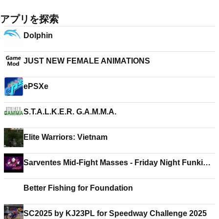
アプリを探索
Dolphin
JUST NEW FEMALE ANIMATIONS
ePSXe
S.T.A.L.K.E.R. G.A.M.M.A.
Elite Warriors: Vietnam
Sarventes Mid-Fight Masses - Friday Night Funkin'
Mod
Better Fishing for Foundation
SC2025 by KJ23PL for Speedway Challenge 2025