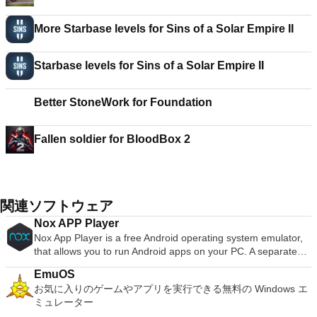
More Starbase levels for Sins of a Solar Empire II
Starbase levels for Sins of a Solar Empire II
Better StoneWork for Foundation
Fallen soldier for BloodBox 2
関連ソフトウェア
Nox APP Player
Nox App Player is a free Android operating system emulator,
that allows you to run Android apps on your PC. A separate
Mac version is also available. It works by creating a virtual
EmuOS
Android tablet on your desktop. This of course means that
お気に入りのゲームやアプリを実行できる無料の Windows エ
you can enjoy Android apps and games with the benefit of a
ミュレーター
bigger screen, better hardware performance and easier