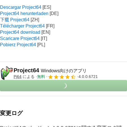
Descargar Project64
Project64 herunterladen
下载 Project64
Télécharger Project64
Project64 download
Scaricare Project64
Pobierz Project64
Project64
Windows向けのアプリ
Pj64
による
無料
4.0.0.6721
変更ログ