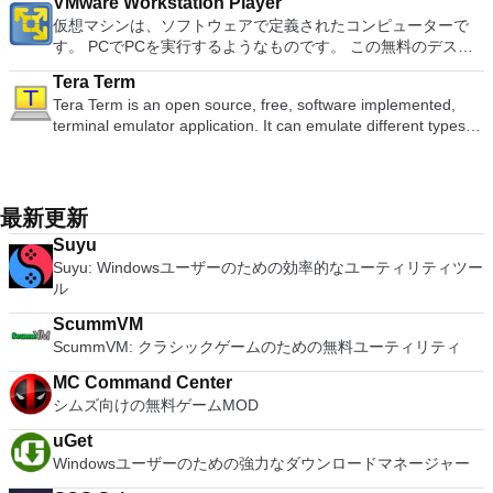
ソフトウェアを実行しているコンピューターに直接接続しま
VMware Workstation Player
support (iOS and Android). WPS Cloud Storage included.
めのポータブル デバイスとの同期、さらには家中のデバイス
BIOSが必要です。
Microsoft Office Access 2007。 Microsoft Office Excel 2007。
オンのミニビューでYouTubeライブを見る YouTubeおよび
す。 各デバイスでVNC Viewerにサインインして、すべてのデ
仮想マシンは、ソフトウェアで定義されたコンピューターで
Although it is a free suite, WPS Office 2016 Free comes with
との共有も、すべて1か所で行えます。 シンプルなデザイン -
Microsoft Office InfoPath 2007。 Microsoft Office OneNote
Vimeoで4K HDRおよび360ビデオを再生 VRエクスペリエンス
バイス間の接続をバックアップおよび同期します。 仮想キー
す。 PCでPCを実行するようなものです。 この無料のデスク
many innovative features, including a useful a paragraph
まったく新しい外観でデジタル エンターテイメントを楽しめ
2007。 Microsoft Office PowerPoint 2007。 Microsoft Office
の向上：Microsoft Mixed Realityヘッドセット、HTC、VIVE、
ボードの上のスクロールバーには、Command / Windowsなど
トップ仮想化ソフトウェアアプリケーションにより、VMware
adjustment tool int he Writer program. It has an Office to PDF
ます。 大好きな音楽をより多く - デジタル音楽体験がさらに
Publisher 2007。 Microsoft Office Visio 2007。 Microsoft
およびOculus Riftをサポート Fire TVとキャストのサポート
Tera Term
の高度なキーが含まれています。 Bluetoothキーボードのサポ
Workstation、VMware Fusion、VMware Server、または
converter, automatic spell checking and word count features.
楽しくなります。 エンターテイメントをすべて1つの場所に -
Office Word 2007。 2007 Microsoft Officeプログラムのこの
注：これは商用トライアルです。
Tera Term is an open source, free, software implemented,
ート。 VNC Connectサブスクリプションには、無料、有料、
VMware ESXで作成された仮想マシンを簡単に操作できます。
It also has some neat tools such as the Watermark in
音楽、ビデオ、写真、録画したテレビ番組をすべて保存して楽
Microsoft Save as PDFまたはXPSアドインは、2007 Microsoft
terminal emulator application. It can emulate different types of
試用の3つのバージョンがあります。 制御する必要のあるマシ
主な機能は次のとおりです。 1台のPCで複数のオペレーティ
document, and converting PowerPoint to Word document
しめます。 どこでも楽しめる - どこにいても音楽、ビデオ、
Office systemソフトウェアの補足条項であり、2007 Microsoft
computer terminals, from DEC VT100 to DEC VT382, and it
ンごとに、RealVNCのWebサイトにアクセスして、各コンピ
ングシステムを同時に実行します。 インストールや構成の問
support. Overall, WPS Office 2016 Free is a good alternative
写真にアクセスできます。
Office systemソフトウェアのライセンス条項の対象となりま
supports telnet, SSH 1 & 2 and serial port connections. It also
ューターにVNC Connectをダウンロードするだけです。次
題なしに、事前構成された製品の利点を体験してください。
to Microsoft's offering. The Writer program is a versatile word
す。 システム要件：サポートされているオペレーティングシ
has a built-in macro scripting language and some other useful
に、RealVNCアカウントの資格情報を使用して、ローカルマ
ホストコンピューターと仮想マシン間でデータを共有します。
processor; the Presentation program is an easy to use and
ステム。 Windows Server 2003、Windows Vista、Windows
plugins. Key features include: Automatically creates logs with
シンでVNC Viewerにサインインします。そこから、コンピュ
32ビットと64ビットの両方の仮想マシンを実行します。 2-
最新更新
effective slide show maker that helps you to create impressive
XP Service Pack 2。
unique log names. Supports SSH, standard telnet and serial
ーターを確認して接続できます。 VNC Connectを使用する
way Virtual SMPを活用します。 サードパーティの仮想マシン
multimedia presentations; and the Spreadsheets program is
Suyu
ports. Supports dec/digital/vt terminal standards. Tera Term is
と、セッションはエンドツーエンドで暗号化されます。アプリ
とイメージを使用します。 ホストコンピューターと仮想マシ
both a flexible and a powerful spreadsheet application.
Suyu: Windowsユーザーのための効率的なユーティリティツー
a useful application, which allows the connection to any
はすぐに各コンピューターをパスワードで保護します。コンピ
ン間でデータを共有します。 幅広いホストおよびゲストオペ
ル
remote Telnet or SSH hosts. It sports a clean and crisp layout
ューターへのログインに使用するのと同じユーザー名とパスワ
レーティングシステムのサポート。 USB 2.0デバイスのサポー
that is easy to work with. The application does not take a long
ードを入力するだけです。 WIN 7,8,8.1,10をサポートしま
ト。 起動時にアプライアンス情報を取得します。 直感的なホ
ScummVM
time to wrap your head around and is also very light on
す。 VNC ViewerのMacバージョンをお探しですか？ここから
ームページインターフェイスを介して仮想マシンに簡単にアク
ScummVM: クラシックゲームのための無料ユーティリティ
system resources. So, if you need a free terminal emulator,
ダウンロード
セスできます。 VMware Playerは、Microsoft Virtual Server仮
which is easy to master and supports remote Telnet or SSH
想マシンまたはMicrosoft Virtual PC仮想マシンもサポートして
MC Command Center
host connections then Tera Term is a good choice.
います。
シムズ向けの無料ゲームMOD
uGet
Windowsユーザーのための強力なダウンロードマネージャー