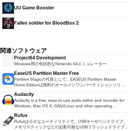
UU Game Booster
Fallen soldier for BloodBox 2
関連ソフトウェア
Project64 Development
Windows用の包括的なNintendo 64エミュレーター
EaseUS Partition Master Free
Partition Magicの代替として、EASEUS Partition Master
Home Editionは無料のオールインワンパーティションソリュ
ーションおよびディスク管理ユーティリティです。パーティシ
Audacity
ョンの拡張（特にシステムドライブ用）、ディスク領域の管
Audacity is a free, easy-to-use audio editor and recorder for
理、MBRおよびGUIDパーティションテーブル（GPT）ディス
Windows, Mac OS X, GNU/Linux and other operating
クのディスク領域不足の問題の解決を可能にします。 パーテ
systems. You can use Audacity to: Record live audio. Convert
ィションのサイズ変更/移動システムドライブを拡張するディ
Rufus
tapes and records into digital recordings or CDs. Edit Ogg
スクとパーティションをコピーパーティションをマージ分割パ
Rufusは小さなユーティリティで、USBキーやペンドライブ、
Vorbis, MP3, WAV or AIFF sound files. Cut, copy, splice or mix
ーティション空き領域を再分配するダイナミックディスクの変
メモリスティックなどの起動可能なUSBフラッシュドライブを
sounds together. Change the speed or pitch of a recording.
換パーティションを回復する