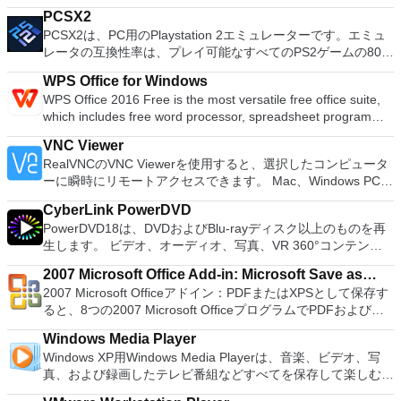
フォーマットおよび作成できます。 Rufusは、次のシナリオで
Add new effects with LADSPA plug-ins. And more!
PCSX2
役立ちます。 Windows、Linux、およびUEFI用の起動可能な
PCSX2は、PC用のPlaystation 2エミュレーターです。エミュ
ISOからUSBインストールメディアを作成する必要がある場
レータの互換性率は、プレイ可能なすべてのPS2ゲームの80％
合。 OSがインストールされていないシステムで作業する必要
以上を誇っています。かなり強力なコンピューターを所有して
がある場合。 BIOSまたはその他のファームウェアをDOSから
WPS Office for Windows
いる場合、PCSX2は優れたエミュレーターです。また、この
フラッシュする必要がある場合。 低レベルのユーティリティ
WPS Office 2016 Free is the most versatile free office suite,
アプリケーションはローエンドコンピューターのサポートも提
を実行する必要がある場合。 Rufusは次の* ISOで動作しま
which includes free word processor, spreadsheet program
供するため、Playstation 2コンソールのすべての所有者は、
す：Arch Linux、Archbang、BartPE / pebuilder、CentOS、
and presentation maker. With these three programs you will
PCで動作するゲームを見ることができます。 PCSX2エミュレ
Damn Small Linux、Fedora、FreeDOS、Gentoo、
VNC Viewer
easily be able to deal with any office related tasks. WPS
ーターを使用すると、PS2コントローラーを使用して、本物の
gNewSense、Hiren&#39;s Boot CD、LiveXP、Knoppix、
RealVNCのVNC Viewerを使用すると、選択したコンピュータ
Office 2016 Free has multiple language support for English,
プレイステーション体験をシミュレートできます。このアプリ
Kubuntu、Linux Mint、NT Password Registry Editor、
ーに瞬時にリモートアクセスできます。 Mac、Windows PC、
French, German, Spanish, Portuguese,Russian and Polish
ケーションでは、ディスクからゲームを直接実行することも、
OpenSUSE、Parted Magic、Slackware、Tails、Trinity
またはLinuxマシン、世界中のどこからでも。 VNC Viewerを
languages. To switch between languages requires only a
ハードドライブからISOイメージとして実行することもできま
Rescue Kit、Ubuntu、Ultimate Boot CD、Windows XP（SP2
CyberLink PowerDVD
使用すると、コンピューターのデスクトップを表示したり、コ
single click! Despite being a free suite, WPS Office comes
す。 主な機能は次のとおりです。 Savestates：ボタンを1つ
以降）、Windows Server 2003 R2、Windows Vista、
PowerDVD18は、DVDおよびBlu-rayディスク以上のものを再
ンピューターの前に直接座っているかのようにマウスとキーボ
with many innovative features, such as the paragraph
押すだけで、ゲームの現在の「状態」を保存できます。 無制
Windows 7、Windows 8。 *このリストは完全ではありませ
生します。 ビデオ、オーディオ、写真、VR 360°コンテン
ードを制御したりできます。 VNC Viewerは、インストールと
adjustment tool and multiple tabbed feature. It also has a PDF
限のメモリーカード：好きなだけメモリーカードを保存でき、
ん。 サポートされている言語は次のとおりです。インドネシ
ツ、さらにはYouTubeやVimeoにとっても、PowerDVD18は重
使用が簡単です。制御したいデバイスでインストーラーを実行
converter, spell check and word count feature. WPS Office
8MBから64MBまでの単一の物理カードに制限されなくなりま
2007 Microsoft Office Add-in: Microsoft Save as
ア語、マレーシア語、セシュティナ、ダンスク、ドイツ語、英
要なエンターテイメントの仲間です。 Ultra HD HDR TVとサ
し、指示に従ってください。オプションで、Windowsでのリ
2016 Personal Edition supports switching language UI,File
した。 高解像度グラフィックス：PCSX2を使用すると、
2007 Microsoft Officeアドイン：PDFまたはXPSとして保存す
語、スペイン語、フランス語、フルバツキー、イタリア語、ラ
PDF or XPS
ラウンドサウンドシステムの可能性を解き放ち、360°ビデオ
モート展開に使用可能なMSIがあります。デスクトッププラッ
Roaming and Docer online templates. Key features include:
1080pまたは4K HDでゲームをプレイできます。 全体とし
ると、8つの2007 Microsoft OfficeプログラムでPDFおよび
トヴィエシュ、リエトゥビウ、マジャール、オランダ、ノルス
の増え続けるコレクションへのアクセスで仮想世界に没頭する
トフォームにVNC Viewerをインストールする権限がない場合
Writer Efficient word processor. Presentation Multimedia
て、PCSX2 PS2エミュレーターの機能は優れています。 PS2
XPS形式にエクスポートして保存できます。このツールを使用
ク、ポルスキ、ポルトガル、ポルトガル、スロヴェンスキー、
か、PCまたはラップトップでの比類のない再生サポートと独
は、スタンドアロンオプションを選択する必要があります。
presentations creator. Spreadsheets Powerful tool for data
Windows Media Player
ゲームを高い精度でエミュレートでき、Windowsとエミュレ
すると、これらのプログラムのサブセットでPDF形式および
スロベンツキー、スロヴェンスキーSrpski、Suomi、
自の強化により、どこにいても簡単にリラックスできます。
主な機能は次のとおりです。 クラウドサービスを介してVNC
processing and analysis. 100% compatible with MS Office
Windows XP用Windows Media Playerは、音楽、ビデオ、写
ーターを切り替えることができます。欠点は、高速ゲームに苦
XPS形式の電子メール添付ファイルとして送信することもでき
Svenska、Türkçe。
新機能は次のとおりです。 4K DHR向けに最適化 Ultra HD
Connectを実行しているコンピューターに接続します。 Apple
document file types (.docx, .pptx, .xlsx, etc.). Thousands of
真、および録画したテレビ番組などすべてを保存して楽しむ最
労し、時々フリーズまたはクラッシュすることです。* PCSX2
ます（特定の機能はプログラムによって異なります）。 この
Blu-ray、4K、HEVC / H.265およびHDR10コンテンツをサポー
Screen Sharing（ARD）などのサードパーティ製のVNC互換
free document templates. Built-in PDF reader. Mobile device
適な機能を搭載しています。 再生、表示、外出先で楽しむた
を使用するには、コンソールから抽出できるPlaystation 2
ダウンロードは、次のOfficeプログラムで動作します。
ト全画面モードで21：9モニターで2.35：1の映画を見る常時