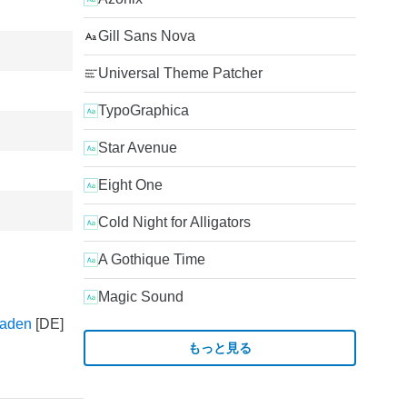
Gill Sans Nova
Universal Theme Patcher
TypoGraphica
Star Avenue
Eight One
Cold Night for Alligators
A Gothique Time
Magic Sound
laden
もっと見る