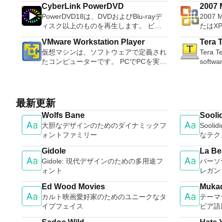
理、MBRおよびGUIDパーティションテ
Edit O
CyberLink PowerDVD
2007 M
80％以上を誇っています。かなり強力な
progra
ーブル（GPT）ディスクのディスク領域
sound files. Cut, copy
PowerDVD18は、DVDおよびBlu-rayデ
2007 
Micro
コンピューターを所有している場合、
these t
不足の問題の解決を可能にします。 パ
sounds togethe
ィスク以上のものを再生します。 ビデ
たはX
PCSX2は優れたエミュレーターです。
able to
ーティションのサイズ変更/移動システ
pitch o
オ、オーディオ、写真、VR 360°コンテ
Micro
また、このアプリケーションはローエン
tasks. WPS Office 2016 Free has
ムドライブを拡張するディスクとパーテ
VMware Workstation Player
Tera 
ンツ、さらにはYouTubeやVimeoにとっ
XPS
ドコンピューターのサポートも提供する
multipl
ィションをコピーパーティションをマー
仮想マシンは、ソフトウェアで定義され
Tera Te
ても、PowerDVD18は重要なエンターテ
す。こ
ため、Playstation 2コンソールのすべて
French
ジ分割パーティション空き領域を再分配
たコンピューターです。 PCでPCを実行
softwa
イメントの仲間です。 Ultra HD HDR TV
プログ
の所有者は、PCで動作するゲームを見
Portug
するダイナミックディスクの変換パーテ
するようなものです。 この無料のデス
emulato
とサラウンドサウンドシステムの可能性
びXP
ることができます。 PCSX2エミュレー
langua
ィションを回復する
クトップ仮想化ソフトウェアアプリケー
differe
を解き放ち、360°ビデオの増え続けるコ
して送
ターを使用すると、PS2コントローラー
languages requ
ションにより、VMware Workstation、
from D
レクションへのアクセスで仮想世界に没
能はプ
を使用して、本物のプレイステーション
Despite
VMware Fusion、VMware Server、また
support
頭するか、PCまたはラップトップでの
このダ
最新更新
体験をシミュレートできます。このアプ
comes 
はVMware ESXで作成された仮想マシン
port connections. It also has a built-in
比類のない再生サポートと独自の強化に
ラムで動作します。
リケーションでは、ディスクからゲーム
such a
Wolfs Bane
Sooli
を簡単に操作できます。 主な機能は次
macro 
より、どこにいても簡単にリラックスで
Access 2007。 Mic
を直接実行することも、ハードドライブ
and mul
大胆なデザインのためのダイナミックフ
Sool
のとおりです。 1台のPCで複数のオペ
other usefu
きます。 新機能は次のとおりです。 4K
2007。 Microsoft Office InfoP
からISOイメージとして実行することも
a PDF 
ォントファミリー
なテク
レーティングシステムを同時に実行しま
include: Automatically creates log
DHR向けに最適化 Ultra HD Blu-ray、
2007。 Microsoft Office OneN
できます。 主な機能は次のとおりで
count 
す。 インストールや構成の問題なし
unique
4K、HEVC / H.265およびHDR10コンテ
2007。 Microsoft Office PowerP
す。 Savestates：ボタンを1つ押すだけ
Persona
Gidole
La Be
に、事前構成された製品の利点を体験し
standar
ンツをサポート全画面モードで21：9モ
2007。 Microsoft Office Publis
で、ゲームの現在の「状態」を保存でき
langua
Gidole: 現代デザインのための多用途フ
パーソ
てください。 ホストコンピューターと
Support
ニターで2.35：1の映画を見る常時オン
2007。 Microsoft Office Visio 2
ます。 無制限のメモリーカード：好き
online template
ォント
レガン
仮想マシン間でデータを共有します。
standards. Tera Term
のミニビューでYouTubeライブを見る
Microso
なだけメモリーカードを保存でき、8MB
Writer 
32ビットと64ビットの両方の仮想マシ
applica
YouTubeおよびVimeoで4K HDRおよび
Micro
Ed Wood Movies
Muka
から64MBまでの単一の物理カードに制
Presen
ンを実行します。 2-way Virtual SMPを
to any 
360ビデオを再生 VRエクスペリエンス
Micro
カルト映画愛好家のためのユニークなタ
テーマ
限されなくなりました。 高解像度グラ
creator
活用します。 サードパーティの仮想マ
sports 
の向上：Microsoft Mixed Realityヘッド
インは、2
イプフェイス
ビア語
フィックス：PCSX2を使用すると、
data p
シンとイメージを使用します。 ホスト
easy to
セット、HTC、VIVE、およびOculus
フトウ
1080pまたは4K HDでゲームをプレイで
compat
コンピューターと仮想マシン間でデータ
not tak