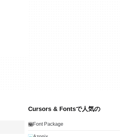
Cursors & Fontsで人気の
Font Package
Azonix