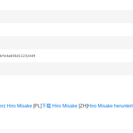
bfe4a656d11232449
erz Hiro Misake
下载 Hiro Misake
Hiro Misake herunter