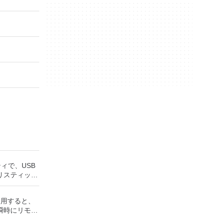
ティで、USB
リスティック
ッシュドライ
成できます。
rを使用すると、
役立ちます。
瞬時にリモー
UEFI用の起動
Windows