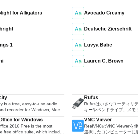
ight for Alligators
Avocado Creamy
right
Deutsche Zierschrift
ngs 1
Luvya Babe
ni
Lauren C. Brown
ity
Rufus
y is a free, easy-to-use audio
Rufusは小さなユーティリ
 and recorder for Windows, Mac
キーやペンドライブ、メモ
GNU/Linux and other operating
などの起動可能なUSBフラ
ffice for Windows
VNC Viewer
s. You can use Audacity to:
ブをフォーマットおよび作
fice 2016 Free is the most
RealVNCのVNC Viewe
udio. Convert tapes and
Rufusは、次のシナリオで
le free office suite, which includes
選択したコンピューターに
 into digital recordings or CDs.
Windows、Linux、および
ord processor, spreadsheet
トアクセスできます。 Mac、