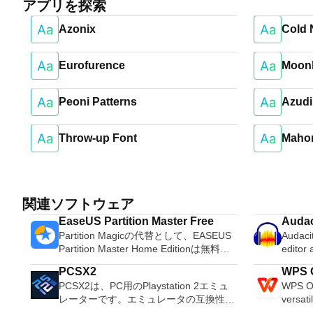
アプリを探索
Azonix
Cold N
Eurofurence
Moonb
Peoni Patterns
Azudi
Throw-up Font
Maho
関連ソフトウェア
EaseUS Partition Master Free
Audac
Partition Magicの代替として、EASEUS
Audacit
Partition Master Home Editionは無料の
editor
オールインワンパーティションソリュー
OS X, 
PCSX2
WPS O
ションおよびディスク管理ユーティリテ
system
PCSX2は、PC用のPlaystation 2エミュ
WPS Of
ィです。パーティションの拡張（特にシ
Record live a
レーターです。エミュレータの互換性率
versati
ステムドライブ用）、ディスク領域の管
records
は、プレイ可能なすべてのPS2ゲームの
free w