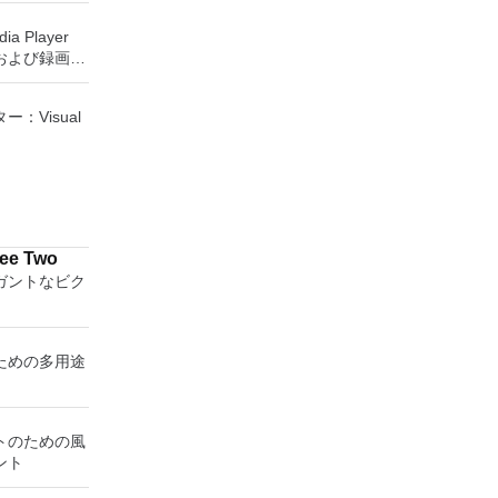
トールメディ
、世界中のどこ
Sがイ
ia Player
を使用すると、
ステムで作業
および録画し
ップを表示し
保存して楽し
に直接座って
からフラッシ
す。 再
ーボードを制
低レベルのユ
：Visual
ためのポータ
要がある場
さらには家中
す。制御した
べて1か所で
ーを実行し、
tPE /
プションで、
Small
 エンターテ
開に使用可能な
、Gentoo、
大好きな音楽
ッププラット
 Boot CD、
楽体験がさらに
をインストール
u、Linux
ree Two
ーテイメント
タンドアロン
y Editor、
ガントなビク
楽、ビデオ、
があります。
c、
をすべて保存
。 クラウド
Rescue Kit、
しめる -
nectを実行し
D、Windows
、写真にアク
続します。
ための多用途
rver 2003
（ARD）などのサ
ows 7、
ソフトウェア
ターに直接接
ている言語は
トのための風
Viewerに
シア語、マレ
ント
デバイス間の
ダンスク、ド
同期します。
、フランス