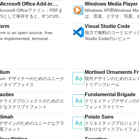
gg Vorbis, MP3, WAV or AIFF
可能なISOからUSBインス
icrosoft Office Add-in:
Windows Media Player
m and presentation maker. With
PC、またはLinuxマシン
, splice or mix
アを作成する必要がある場合。 O
Microsoft Officeアドイン：PDFま
Windows XP用Windows Med
soft Save as PDF or XPS
hree programs you will easily be
からでも。 VNC Viewer
r. Change the speed or
ンストールされていないシ
PSとして保存すると、8つの2007
は、音楽、ビデオ、写真、
 deal with any office related
コンピューターのデスクト
f a recording. Add new effects
する必要がある場合。 BIOSまたはその
soft OfficeプログラムでPDFおよび
たテレビ番組などすべてを
たり、コンピューターの前
with LADSPA plug-ins. And more!
他のファームウェアをDOS
Term
Visual Studio Code
形式にエクスポートして保存できま
む最適な機能を搭載していま
e language support for English,
いるかのようにマウスとキ
ュする必要がある場合。 
rm is an open source, free,
強力で無料のコードエディター
のツールを使用すると、これらの
生、表示、外出先で楽しむ
, German, Spanish,
御したりできます。 VNC Viewerは、イ
ーティリティを実行する必
re implemented, terminal
Studio Codeのレビュー
ラムのサブセットでPDF形式およ
ブル デバイスとの同期、
uese,Russian and Polish
ンストールと使用が簡単で
合。 Rufusは次の* ISOで動作します：
r application. It can emulate
S形式の電子メール添付ファイルと
のデバイスとの共有も、す
ges. To switch between
いデバイスでインストーラ
Arch Linux、Archbang、Bar
nt types of computer terminals,
信することもできます（特定の機
行えます。 シンプルなデザイン - まっ
ires only a single click!
指示に従ってください。オ
pebuilder、CentOS、Damn 
EC VT100 to DEC VT382, and it
ログラムによって異なります）。
たく新しい外観でデジタル
 being a free suite, WPS Office
Windowsでのリモート展
Linux、Fedora、FreeDOS
s telnet, SSH 1 & 2 and serial
ウンロードは、次のOfficeプログ
イメントを楽しめます。 
with many innovative features,
MSIがあります。デスクト
gNewSense、Hiren&#39;s
 Microsoft Office
をより多く - デジタル音
s the paragraph adjustment tool
フォームにVNC Viewer
LiveXP、Knoppix、Kubunt
dium
Mortised Ornaments F
scripting language and some
rosoft Office Excel
楽しくなります。 エンタ
tiple tabbed feature. It also has
する権限がない場合は、ス
Mint、NT Password Registr
idium: デザイナーのためのユニーク
現代デザインのためのエレ
l plugins. Key features
ath
をすべて1つの場所に - 音
converter, spell check and word
オプションを選択する必要
OpenSUSE、Parted Magi
ノタイプフェイス
トリアンフレーム
s with
ote
写真、録画したテレビ番組
feature. WPS Office 2016
主な機能は次のとおりです
Slackware、Tails、Trinity 
 log names. Supports SSH,
oint
して楽しめます。 どこでも楽
l Edition supports switching
サービスを介してVNC Con
auties
Fundamental Brigade
Ubuntu、Ultimate Boot C
d telnet and serial ports.
her
どこにいても音楽、ビデオ
ge UI,File Roaming and Docer
ているコンピューターに接
ナライズプロジェクトのためのエ
クリエイティブデザインの
XP（SP2以降）、Windows Se
s dec/digital/vt terminal
007。
セスできます。
s. Key features include:
Apple Screen Sharing
トなスクリプトフォント
フォントファミリー
R2、Windows Vista、Wind
 is a useful
ft Office Word 2007。 2007
Efficient word processor.
ードパーティ製のVNC互換
Windows 8。 *このリストは完全ではあ
tion, which allows the connection
soft Officeプログラムのこの
dimah
Potato Sans
tation Multimedia presentations
を実行しているコンピュー
りません。 サポートされ
remote Telnet or SSH hosts. It
soft Save as PDFまたはXPSアド
デザインのためのユニークなアラ
クリエイティブプロジェク
. Spreadsheets Powerful tool for
続します。 各デバイスでVNC 
次のとおりです。インドネ
a clean and crisp layout that is
007 Microsoft Office systemソ
風フォント
変わりなディスプレイフォ
rocessing and analysis. 100%
サインインして、すべての
ーシア語、セシュティナ、
 work with. The application does
ェアの補足条項であり、2007
ible with MS Office document file
接続をバックアップおよび
イツ語、英語、スペイン語
e a long time to wrap your head