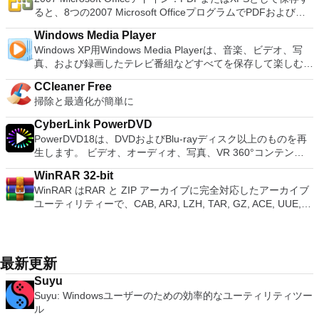
ンピューターの前に直接座っているかのようにマウスとキーボ
It also has some neat tools such as the Watermark in
ホストコンピューターと仮想マシン間でデータを共有します。
Kubuntu、Linux Mint、NT Password Registry Editor、
1080pまたは4K HDでゲームをプレイできます。 全体とし
ると、8つの2007 Microsoft OfficeプログラムでPDFおよび
ードを制御したりできます。 VNC Viewerは、インストールと
document, and converting PowerPoint to Word document
32ビットと64ビットの両方の仮想マシンを実行します。 2-
OpenSUSE、Parted Magic、Slackware、Tails、Trinity
て、PCSX2 PS2エミュレーターの機能は優れています。 PS2
XPS形式にエクスポートして保存できます。このツールを使用
使用が簡単です。制御したいデバイスでインストーラーを実行
support. Overall, WPS Office 2016 Free is a good alternative
way Virtual SMPを活用します。 サードパーティの仮想マシン
Rescue Kit、Ubuntu、Ultimate Boot CD、Windows XP（SP2
Windows Media Player
ゲームを高い精度でエミュレートでき、Windowsとエミュレ
すると、これらのプログラムのサブセットでPDF形式および
し、指示に従ってください。オプションで、Windowsでのリ
to Microsoft's offering. The Writer program is a versatile word
とイメージを使用します。 ホストコンピューターと仮想マシ
以降）、Windows Server 2003 R2、Windows Vista、
Windows XP用Windows Media Playerは、音楽、ビデオ、写
ーターを切り替えることができます。欠点は、高速ゲームに苦
XPS形式の電子メール添付ファイルとして送信することもでき
モート展開に使用可能なMSIがあります。デスクトッププラッ
processor; the Presentation program is an easy to use and
ン間でデータを共有します。 幅広いホストおよびゲストオペ
Windows 7、Windows 8。 *このリストは完全ではありませ
真、および録画したテレビ番組などすべてを保存して楽しむ最
労し、時々フリーズまたはクラッシュすることです。* PCSX2
ます（特定の機能はプログラムによって異なります）。 この
トフォームにVNC Viewerをインストールする権限がない場合
effective slide show maker that helps you to create impressive
レーティングシステムのサポート。 USB 2.0デバイスのサポー
ん。 サポートされている言語は次のとおりです。インドネシ
適な機能を搭載しています。 再生、表示、外出先で楽しむた
を使用するには、コンソールから抽出できるPlaystation 2
ダウンロードは、次のOfficeプログラムで動作します。
は、スタンドアロンオプションを選択する必要があります。
multimedia presentations; and the Spreadsheets program is
ト。 起動時にアプライアンス情報を取得します。 直感的なホ
CCleaner Free
ア語、マレーシア語、セシュティナ、ダンスク、ドイツ語、英
めのポータブル デバイスとの同期、さらには家中のデバイス
BIOSが必要です。
Microsoft Office Access 2007。 Microsoft Office Excel 2007。
主な機能は次のとおりです。 クラウドサービスを介してVNC
both a flexible and a powerful spreadsheet application.
ームページインターフェイスを介して仮想マシンに簡単にアク
掃除と最適化が簡単に
語、スペイン語、フランス語、フルバツキー、イタリア語、ラ
との共有も、すべて1か所で行えます。 シンプルなデザイン -
Microsoft Office InfoPath 2007。 Microsoft Office OneNote
Connectを実行しているコンピューターに接続します。 Apple
セスできます。 VMware Playerは、Microsoft Virtual Server仮
トヴィエシュ、リエトゥビウ、マジャール、オランダ、ノルス
まったく新しい外観でデジタル エンターテイメントを楽しめ
2007。 Microsoft Office PowerPoint 2007。 Microsoft Office
Screen Sharing（ARD）などのサードパーティ製のVNC互換
CyberLink PowerDVD
想マシンまたはMicrosoft Virtual PC仮想マシンもサポートして
ク、ポルスキ、ポルトガル、ポルトガル、スロヴェンスキー、
ます。 大好きな音楽をより多く - デジタル音楽体験がさらに
Publisher 2007。 Microsoft Office Visio 2007。 Microsoft
ソフトウェアを実行しているコンピューターに直接接続しま
PowerDVD18は、DVDおよびBlu-rayディスク以上のものを再
います。
スロベンツキー、スロヴェンスキーSrpski、Suomi、
楽しくなります。 エンターテイメントをすべて1つの場所に -
Office Word 2007。 2007 Microsoft Officeプログラムのこの
す。 各デバイスでVNC Viewerにサインインして、すべてのデ
生します。 ビデオ、オーディオ、写真、VR 360°コンテン
Svenska、Türkçe。
音楽、ビデオ、写真、録画したテレビ番組をすべて保存して楽
Microsoft Save as PDFまたはXPSアドインは、2007 Microsoft
バイス間の接続をバックアップおよび同期します。 仮想キー
ツ、さらにはYouTubeやVimeoにとっても、PowerDVD18は重
しめます。 どこでも楽しめる - どこにいても音楽、ビデオ、
Office systemソフトウェアの補足条項であり、2007 Microsoft
WinRAR 32-bit
ボードの上のスクロールバーには、Command / Windowsなど
要なエンターテイメントの仲間です。 Ultra HD HDR TVとサ
写真にアクセスできます。
Office systemソフトウェアのライセンス条項の対象となりま
WinRAR はRAR と ZIP アーカイブに完全対応したアーカイブ
の高度なキーが含まれています。 Bluetoothキーボードのサポ
ラウンドサウンドシステムの可能性を解き放ち、360°ビデオ
す。 システム要件：サポートされているオペレーティングシ
ユーティリティーで、CAB, ARJ, LZH, TAR, GZ, ACE, UUE,
ート。 VNC Connectサブスクリプションには、無料、有料、
の増え続けるコレクションへのアクセスで仮想世界に没頭する
ステム。 Windows Server 2003、Windows Vista、Windows
BZ2, JAR, ISO, 7Z, Z のアーカイブを解凍する事ができます。
試用の3つのバージョンがあります。 制御する必要のあるマシ
か、PCまたはラップトップでの比類のない再生サポートと独
XP Service Pack 2。
他のソフトに比べ小容量のアーカイブを作成するので、これに
ンごとに、RealVNCのWebサイトにアクセスして、各コンピ
自の強化により、どこにいても簡単にリラックスできます。
よりディスクスペースを確保する事ができ、送信コストの削減
ューターにVNC Connectをダウンロードするだけです。次
新機能は次のとおりです。 4K DHR向けに最適化 Ultra HD
にもなります。 WinRAR はマウスやメニュー、コマンドライ
に、RealVNCアカウントの資格情報を使用して、ローカルマ
Blu-ray、4K、HEVC / H.265およびHDR10コンテンツをサポー
最新更新
ンインターフェースを利用した対話型グラフィックインターフ
シンでVNC Viewerにサインインします。そこから、コンピュ
ト全画面モードで21：9モニターで2.35：1の映画を見る常時
Suyu
ェースを提供します。WinRAR は単純な質問応答のプロセス
ーターを確認して接続できます。 VNC Connectを使用する
オンのミニビューでYouTubeライブを見る YouTubeおよび
Suyu: Windowsユーザーのための効率的なユーティリティツー
で基本的なアーカイブ機能に即時アクセスできる特別
と、セッションはエンドツーエンドで暗号化されます。アプリ
Vimeoで4K HDRおよび360ビデオを再生 VRエクスペリエンス
ル
な"Wizard"モードを採用することにより、他のアーカイブソフ
はすぐに各コンピューターをパスワードで保護します。コンピ
の向上：Microsoft Mixed Realityヘッドセット、HTC、VIVE、