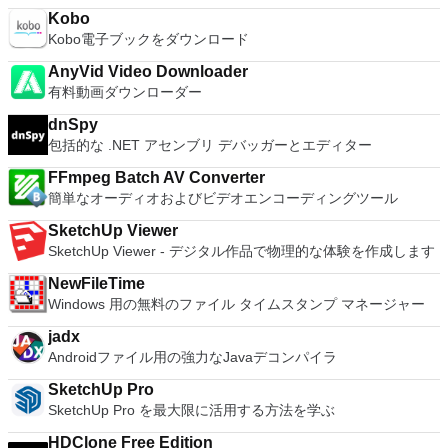
トに比べ使用が簡単になりました。 WinRAR は１２８ビット
ューターへのログインに使用するのと同じユーザー名とパスワ
およびOculus Riftをサポート Fire TVとキャストのサポート
Kobo
キーのAES (Advanced Encryption Standard)でアーカイブを暗
ードを入力するだけです。 WIN 7,8,8.1,10をサポートしま
注：これは商用トライアルです。
Kobo電子ブックをダウンロード
号化するので安心に使用でき、８兆５千８９０億ギガバイトま
す。 VNC ViewerのMacバージョンをお探しですか？ここから
でのファイルやアーカイブに対応します。WinRARでは自己解
ダウンロード
AnyVid Video Downloader
凍アーカイブやマルチボリュームアーカイブの作成もでき、リ
有料動画ダウンローダー
カバリー記録とリカバリー容量により物理的に損傷したアーカ
イブまで再構成することが可能です。
dnSpy
包括的な .NET アセンブリ デバッガーとエディター
FFmpeg Batch AV Converter
簡単なオーディオおよびビデオエンコーディングツール
SketchUp Viewer
SketchUp Viewer - デジタル作品で物理的な体験を作成します
NewFileTime
Windows 用の無料のファイル タイムスタンプ マネージャー
jadx
Androidファイル用の強力なJavaデコンパイラ
SketchUp Pro
SketchUp Pro を最大限に活用する方法を学ぶ
HDClone Free Edition