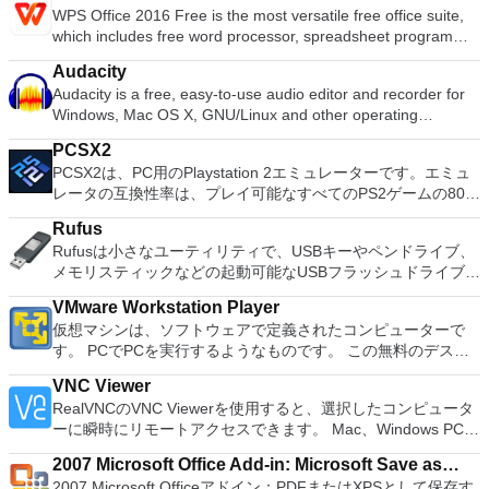
WPS Office 2016 Free is the most versatile free office suite,
理、MBRおよびGUIDパーティションテーブル（GPT）ディス
which includes free word processor, spreadsheet program
クのディスク領域不足の問題の解決を可能にします。 パーテ
and presentation maker. With these three programs you will
ィションのサイズ変更/移動システムドライブを拡張するディ
Audacity
easily be able to deal with any office related tasks. WPS
スクとパーティションをコピーパーティションをマージ分割パ
Audacity is a free, easy-to-use audio editor and recorder for
Office 2016 Free has multiple language support for English,
ーティション空き領域を再分配するダイナミックディスクの変
Windows, Mac OS X, GNU/Linux and other operating
French, German, Spanish, Portuguese,Russian and Polish
換パーティションを回復する
systems. You can use Audacity to: Record live audio. Convert
languages. To switch between languages requires only a
PCSX2
tapes and records into digital recordings or CDs. Edit Ogg
single click! Despite being a free suite, WPS Office comes
PCSX2は、PC用のPlaystation 2エミュレーターです。エミュ
Vorbis, MP3, WAV or AIFF sound files. Cut, copy, splice or mix
with many innovative features, such as the paragraph
レータの互換性率は、プレイ可能なすべてのPS2ゲームの80％
sounds together. Change the speed or pitch of a recording.
adjustment tool and multiple tabbed feature. It also has a PDF
以上を誇っています。かなり強力なコンピューターを所有して
Add new effects with LADSPA plug-ins. And more!
converter, spell check and word count feature. WPS Office
Rufus
いる場合、PCSX2は優れたエミュレーターです。また、この
2016 Personal Edition supports switching language UI,File
Rufusは小さなユーティリティで、USBキーやペンドライブ、
アプリケーションはローエンドコンピューターのサポートも提
Roaming and Docer online templates. Key features include:
メモリスティックなどの起動可能なUSBフラッシュドライブを
供するため、Playstation 2コンソールのすべての所有者は、
Writer Efficient word processor. Presentation Multimedia
フォーマットおよび作成できます。 Rufusは、次のシナリオで
PCで動作するゲームを見ることができます。 PCSX2エミュレ
presentations creator. Spreadsheets Powerful tool for data
VMware Workstation Player
役立ちます。 Windows、Linux、およびUEFI用の起動可能な
ーターを使用すると、PS2コントローラーを使用して、本物の
processing and analysis. 100% compatible with MS Office
仮想マシンは、ソフトウェアで定義されたコンピューターで
ISOからUSBインストールメディアを作成する必要がある場
プレイステーション体験をシミュレートできます。このアプリ
document file types (.docx, .pptx, .xlsx, etc.). Thousands of
す。 PCでPCを実行するようなものです。 この無料のデスク
合。 OSがインストールされていないシステムで作業する必要
ケーションでは、ディスクからゲームを直接実行することも、
free document templates. Built-in PDF reader. Mobile device
トップ仮想化ソフトウェアアプリケーションにより、VMware
がある場合。 BIOSまたはその他のファームウェアをDOSから
ハードドライブからISOイメージとして実行することもできま
VNC Viewer
support (iOS and Android). WPS Cloud Storage included.
Workstation、VMware Fusion、VMware Server、または
フラッシュする必要がある場合。 低レベルのユーティリティ
す。 主な機能は次のとおりです。 Savestates：ボタンを1つ
RealVNCのVNC Viewerを使用すると、選択したコンピュータ
Although it is a free suite, WPS Office 2016 Free comes with
VMware ESXで作成された仮想マシンを簡単に操作できます。
を実行する必要がある場合。 Rufusは次の* ISOで動作しま
押すだけで、ゲームの現在の「状態」を保存できます。 無制
ーに瞬時にリモートアクセスできます。 Mac、Windows PC、
many innovative features, including a useful a paragraph
主な機能は次のとおりです。 1台のPCで複数のオペレーティ
す：Arch Linux、Archbang、BartPE / pebuilder、CentOS、
限のメモリーカード：好きなだけメモリーカードを保存でき、
またはLinuxマシン、世界中のどこからでも。 VNC Viewerを
adjustment tool int he Writer program. It has an Office to PDF
ングシステムを同時に実行します。 インストールや構成の問
Damn Small Linux、Fedora、FreeDOS、Gentoo、
8MBから64MBまでの単一の物理カードに制限されなくなりま
2007 Microsoft Office Add-in: Microsoft Save as
使用すると、コンピューターのデスクトップを表示したり、コ
converter, automatic spell checking and word count features.
題なしに、事前構成された製品の利点を体験してください。
gNewSense、Hiren&#39;s Boot CD、LiveXP、Knoppix、
した。 高解像度グラフィックス：PCSX2を使用すると、
2007 Microsoft Officeアドイン：PDFまたはXPSとして保存す
PDF or XPS