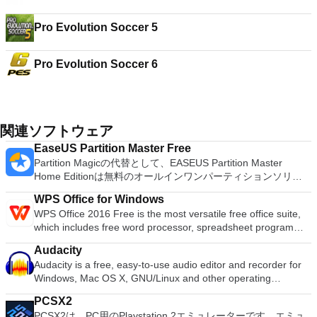
Pro Evolution Soccer 5
Pro Evolution Soccer 6
関連ソフトウェア
EaseUS Partition Master Free
Partition Magicの代替として、EASEUS Partition Master
Home Editionは無料のオールインワンパーティションソリュ
ーションおよびディスク管理ユーティリティです。パーティシ
WPS Office for Windows
ョンの拡張（特にシステムドライブ用）、ディスク領域の管
WPS Office 2016 Free is the most versatile free office suite,
理、MBRおよびGUIDパーティションテーブル（GPT）ディス
which includes free word processor, spreadsheet program
クのディスク領域不足の問題の解決を可能にします。 パーテ
and presentation maker. With these three programs you will
ィションのサイズ変更/移動システムドライブを拡張するディ
Audacity
easily be able to deal with any office related tasks. WPS
スクとパーティションをコピーパーティションをマージ分割パ
Audacity is a free, easy-to-use audio editor and recorder for
Office 2016 Free has multiple language support for English,
ーティション空き領域を再分配するダイナミックディスクの変
Windows, Mac OS X, GNU/Linux and other operating
French, German, Spanish, Portuguese,Russian and Polish
換パーティションを回復する
systems. You can use Audacity to: Record live audio. Convert
languages. To switch between languages requires only a
PCSX2
tapes and records into digital recordings or CDs. Edit Ogg
single click! Despite being a free suite, WPS Office comes
PCSX2は、PC用のPlaystation 2エミュレーターです。エミュ