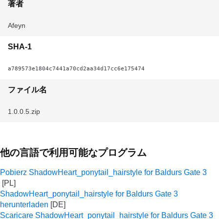
著者
Afeyn
SHA-1
a789573e1804c7441a70cd2aa34d17cc6e175474
ファイル名
1.0.0.5.zip
他の言語で利用可能なプログラム
Pobierz ShadowHeart_ponytail_hairstyle for Baldurs Gate 3
ShadowHeart_ponytail_hairstyle for Baldurs Gate 3
herunterladen
Scaricare ShadowHeart_ponytail_hairstyle for Baldurs Gate 3