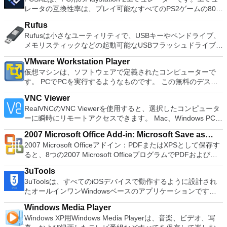
Vorbis, MP3, WAV or AIFF sound files. Cut, copy, splice or mix
with many innovative features, such as the paragraph
レータの互換性率は、プレイ可能なすべてのPS2ゲームの80％
sounds together. Change the speed or pitch of a recording.
adjustment tool and multiple tabbed feature. It also has a PDF
以上を誇っています。かなり強力なコンピューターを所有して
Add new effects with LADSPA plug-ins. And more!
converter, spell check and word count feature. WPS Office
Rufus
いる場合、PCSX2は優れたエミュレーターです。また、この
2016 Personal Edition supports switching language UI,File
Rufusは小さなユーティリティで、USBキーやペンドライブ、
アプリケーションはローエンドコンピューターのサポートも提
Roaming and Docer online templates. Key features include:
メモリスティックなどの起動可能なUSBフラッシュドライブを
供するため、Playstation 2コンソールのすべての所有者は、
Writer Efficient word processor. Presentation Multimedia
フォーマットおよび作成できます。 Rufusは、次のシナリオで
PCで動作するゲームを見ることができます。 PCSX2エミュレ
presentations creator. Spreadsheets Powerful tool for data
VMware Workstation Player
役立ちます。 Windows、Linux、およびUEFI用の起動可能な
ーターを使用すると、PS2コントローラーを使用して、本物の
processing and analysis. 100% compatible with MS Office
仮想マシンは、ソフトウェアで定義されたコンピューターで
ISOからUSBインストールメディアを作成する必要がある場
プレイステーション体験をシミュレートできます。このアプリ
document file types (.docx, .pptx, .xlsx, etc.). Thousands of
す。 PCでPCを実行するようなものです。 この無料のデスク
合。 OSがインストールされていないシステムで作業する必要
ケーションでは、ディスクからゲームを直接実行することも、
free document templates. Built-in PDF reader. Mobile device
トップ仮想化ソフトウェアアプリケーションにより、VMware
がある場合。 BIOSまたはその他のファームウェアをDOSから
ハードドライブからISOイメージとして実行することもできま
VNC Viewer
support (iOS and Android). WPS Cloud Storage included.
Workstation、VMware Fusion、VMware Server、または
フラッシュする必要がある場合。 低レベルのユーティリティ
す。 主な機能は次のとおりです。 Savestates：ボタンを1つ
RealVNCのVNC Viewerを使用すると、選択したコンピュータ
Although it is a free suite, WPS Office 2016 Free comes with
VMware ESXで作成された仮想マシンを簡単に操作できます。
を実行する必要がある場合。 Rufusは次の* ISOで動作しま
押すだけで、ゲームの現在の「状態」を保存できます。 無制
ーに瞬時にリモートアクセスできます。 Mac、Windows PC、
many innovative features, including a useful a paragraph
主な機能は次のとおりです。 1台のPCで複数のオペレーティ
す：Arch Linux、Archbang、BartPE / pebuilder、CentOS、
限のメモリーカード：好きなだけメモリーカードを保存でき、
またはLinuxマシン、世界中のどこからでも。 VNC Viewerを
adjustment tool int he Writer program. It has an Office to PDF
ングシステムを同時に実行します。 インストールや構成の問
Damn Small Linux、Fedora、FreeDOS、Gentoo、
8MBから64MBまでの単一の物理カードに制限されなくなりま
2007 Microsoft Office Add-in: Microsoft Save as
使用すると、コンピューターのデスクトップを表示したり、コ
converter, automatic spell checking and word count features.
題なしに、事前構成された製品の利点を体験してください。
gNewSense、Hiren&#39;s Boot CD、LiveXP、Knoppix、
した。 高解像度グラフィックス：PCSX2を使用すると、
2007 Microsoft Officeアドイン：PDFまたはXPSとして保存す
PDF or XPS
ンピューターの前に直接座っているかのようにマウスとキーボ
It also has some neat tools such as the Watermark in
ホストコンピューターと仮想マシン間でデータを共有します。
Kubuntu、Linux Mint、NT Password Registry Editor、
1080pまたは4K HDでゲームをプレイできます。 全体とし
ると、8つの2007 Microsoft OfficeプログラムでPDFおよび
ードを制御したりできます。 VNC Viewerは、インストールと
document, and converting PowerPoint to Word document
32ビットと64ビットの両方の仮想マシンを実行します。 2-
OpenSUSE、Parted Magic、Slackware、Tails、Trinity
て、PCSX2 PS2エミュレーターの機能は優れています。 PS2
XPS形式にエクスポートして保存できます。このツールを使用
使用が簡単です。制御したいデバイスでインストーラーを実行
support. Overall, WPS Office 2016 Free is a good alternative
way Virtual SMPを活用します。 サードパーティの仮想マシン
Rescue Kit、Ubuntu、Ultimate Boot CD、Windows XP（SP2
3uTools
ゲームを高い精度でエミュレートでき、Windowsとエミュレ
すると、これらのプログラムのサブセットでPDF形式および
し、指示に従ってください。オプションで、Windowsでのリ
to Microsoft's offering. The Writer program is a versatile word
とイメージを使用します。 ホストコンピューターと仮想マシ
以降）、Windows Server 2003 R2、Windows Vista、
3uToolsは、すべてのiOSデバイスで動作するように設計され
ーターを切り替えることができます。欠点は、高速ゲームに苦
XPS形式の電子メール添付ファイルとして送信することもでき
モート展開に使用可能なMSIがあります。デスクトッププラッ
processor; the Presentation program is an easy to use and
ン間でデータを共有します。 幅広いホストおよびゲストオペ
Windows 7、Windows 8。 *このリストは完全ではありませ
たオールインワンWindowsベースのアプリケーションです。
労し、時々フリーズまたはクラッシュすることです。* PCSX2
ます（特定の機能はプログラムによって異なります）。 この
トフォームにVNC Viewerをインストールする権限がない場合
effective slide show maker that helps you to create impressive
レーティングシステムのサポート。 USB 2.0デバイスのサポー
ん。 サポートされている言語は次のとおりです。インドネシ
3uToolsは、現在利用可能な最も効率的なiOSファイルおよび
を使用するには、コンソールから抽出できるPlaystation 2
ダウンロードは、次のOfficeプログラムで動作します。
は、スタンドアロンオプションを選択する必要があります。
multimedia presentations; and the Spreadsheets program is
ト。 起動時にアプライアンス情報を取得します。 直感的なホ
Windows Media Player
ア語、マレーシア語、セシュティナ、ダンスク、ドイツ語、英
データ管理ツールであると主張しています。この声明の信on
BIOSが必要です。
Microsoft Office Access 2007。 Microsoft Office Excel 2007。
主な機能は次のとおりです。 クラウドサービスを介してVNC
both a flexible and a powerful spreadsheet application.
ームページインターフェイスを介して仮想マシンに簡単にアク
Windows XP用Windows Media Playerは、音楽、ビデオ、写
語、スペイン語、フランス語、フルバツキー、イタリア語、ラ
性についてコメントすることはできませんが、アプリ、写真、
Microsoft Office InfoPath 2007。 Microsoft Office OneNote
Connectを実行しているコンピューターに接続します。 Apple
セスできます。 VMware Playerは、Microsoft Virtual Server仮