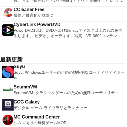
真、および録画したテレビ番組などすべてを保存して楽しむ最
トヴィエシュ、リエトゥビウ、マジャール、オランダ、ノルス
音楽、着信音、その他のマルチメディアファイルを簡単に管理
2007。 Microsoft Office PowerPoint 2007。 Microsoft Office
Screen Sharing（ARD）などのサードパーティ製のVNC互換
想マシンまたはMicrosoft Virtual PC仮想マシンもサポートして
適な機能を搭載しています。 再生、表示、外出先で楽しむた
ク、ポルスキ、ポルトガル、ポルトガル、スロヴェンスキー、
できます。 また、ジェイルブレイク、アクティベーション、
Publisher 2007。 Microsoft Office Visio 2007。 Microsoft
ソフトウェアを実行しているコンピューターに直接接続しま
CCleaner Free
います。
めのポータブル デバイスとの同期、さらには家中のデバイス
スロベンツキー、スロヴェンスキーSrpski、Suomi、
バッテリー、iCloudロックのステータスなど、iOSデバイスの
Office Word 2007。 2007 Microsoft Officeプログラムのこの
す。 各デバイスでVNC Viewerにサインインして、すべてのデ
掃除と最適化が簡単に
との共有も、すべて1か所で行えます。 シンプルなデザイン -
Svenska、Türkçe。
さまざまなステータスを表示することもできます。 3uTools
Microsoft Save as PDFまたはXPSアドインは、2007 Microsoft
バイス間の接続をバックアップおよび同期します。 仮想キー
まったく新しい外観でデジタル エンターテイメントを楽しめ
は、詳細なiOSおよびiDevice情報も提供します。 3uToolsに
Office systemソフトウェアの補足条項であり、2007 Microsoft
CyberLink PowerDVD
ボードの上のスクロールバーには、Command / Windowsなど
ます。 大好きな音楽をより多く - デジタル音楽体験がさらに
は、アイコン管理、ガベージクリーナー、データ移行、データ
Office systemソフトウェアのライセンス条項の対象となりま
PowerDVD18は、DVDおよびBlu-rayディスク以上のものを再
の高度なキーが含まれています。 Bluetoothキーボードのサポ
楽しくなります。 エンターテイメントをすべて1つの場所に -
バックアップ、着信音メーカー、ビデオコンバーター、無効な
す。 システム要件：サポートされているオペレーティングシ
生します。 ビデオ、オーディオ、写真、VR 360°コンテン
ート。 VNC Connectサブスクリプションには、無料、有料、
音楽、ビデオ、写真、録画したテレビ番組をすべて保存して楽
アイコンの削除など、iOSデバイスのユーザー向けのさまざま
ステム。 Windows Server 2003、Windows Vista、Windows
ツ、さらにはYouTubeやVimeoにとっても、PowerDVD18は重
試用の3つのバージョンがあります。 制御する必要のあるマシ
しめます。 どこでも楽しめる - どこにいても音楽、ビデオ、
な機能のコレクションが付属しています。 3uToolsには、iOS
XP Service Pack 2。
要なエンターテイメントの仲間です。 Ultra HD HDR TVとサ
ンごとに、RealVNCのWebサイトにアクセスして、各コンピ
写真にアクセスできます。
デバイスで使用可能なファームウェアを自動的に一致させる便
ラウンドサウンドシステムの可能性を解き放ち、360°ビデオ
ューターにVNC Connectをダウンロードするだけです。次
利な機能もあり、通常モード、DFU、および復旧モードでiOS
の増え続けるコレクションへのアクセスで仮想世界に没頭する
に、RealVNCアカウントの資格情報を使用して、ローカルマ
最新更新
フラッシュをサポートしています。 3uToolsには、無料でダウ
か、PCまたはラップトップでの比類のない再生サポートと独
シンでVNC Viewerにサインインします。そこから、コンピュ
ンロードしてインストールできる着信音や壁紙などのさまざま
Suyu
自の強化により、どこにいても簡単にリラックスできます。
ーターを確認して接続できます。 VNC Connectを使用する
なアプリケーションを見つけるオンラインストアもあります。
Suyu: Windowsユーザーのための効率的なユーティリティツー
新機能は次のとおりです。 4K DHR向けに最適化 Ultra HD
と、セッションはエンドツーエンドで暗号化されます。アプリ
将来のダウンローダーのほとんどが興味を持っているのは、ワ
ル
Blu-ray、4K、HEVC / H.265およびHDR10コンテンツをサポー
はすぐに各コンピューターをパスワードで保護します。コンピ
ンクリックのジェイルブレイクがジェイルブレイクプロセスを
ト全画面モードで21：9モニターで2.35：1の映画を見る常時
ューターへのログインに使用するのと同じユーザー名とパスワ
ScummVM
シンプルかつ簡単にすることです。ただし、SHSHバックアッ
オンのミニビューでYouTubeライブを見る YouTubeおよび
ードを入力するだけです。 WIN 7,8,8.1,10をサポートしま
ScummVM: クラシックゲームのための無料ユーティリティ
プ、ベースバンドのアップグレード/ダウングレードなど、い
Vimeoで4K HDRおよび360ビデオを再生 VRエクスペリエンス
す。 VNC ViewerのMacバージョンをお探しですか？ここから
くつかのより高度な機能も備えています。 主な機能： オンラ
の向上：Microsoft Mixed Realityヘッドセット、HTC、VIVE、
ダウンロード
GOG Galaxy
インストア。 すべてのiOSデバイスで動作します。 ビデオコ
およびOculus Riftをサポート Fire TVとキャストのサポート
デジタル ゲーム ライブラリとランチャー
ンバーター。 着信音メーカー。 良いサポート。 脱獄で動作し
注：これは商用トライアルです。
ます。 ごみクリーナー。
MC Command Center
シムズ向けの無料ゲームMOD