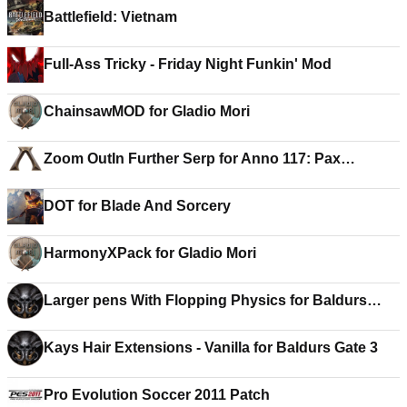
Battlefield: Vietnam
Full-Ass Tricky - Friday Night Funkin' Mod
ChainsawMOD for Gladio Mori
Zoom OutIn Further Serp for Anno 117: Pax
Romana
DOT for Blade And Sorcery
HarmonyXPack for Gladio Mori
Larger pens With Flopping Physics for Baldurs
Gate 3
Kays Hair Extensions - Vanilla for Baldurs Gate 3
Pro Evolution Soccer 2011 Patch