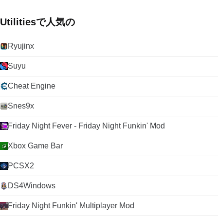
Utilitiesで人気の
Ryujinx
Suyu
Cheat Engine
Snes9x
Friday Night Fever - Friday Night Funkin' Mod
Xbox Game Bar
PCSX2
DS4Windows
Friday Night Funkin' Multiplayer Mod