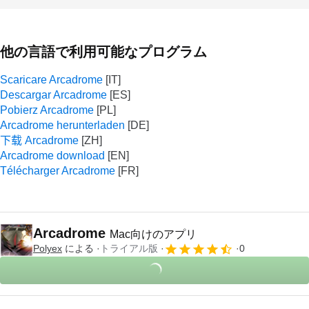
他の言語で利用可能なプログラム
Scaricare Arcadrome
Descargar Arcadrome
Pobierz Arcadrome
Arcadrome herunterladen
下载 Arcadrome
Arcadrome download
Télécharger Arcadrome
Arcadrome
Mac向けのアプリ
Polyex
による
トライアル版
0