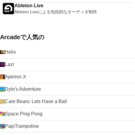
Ableton Live
Ableton Liveによる包括的なオーディオ制作
Arcadeで人気の
Helix
Lazr
Apeiron X
Dylo's Adventure
Care Bears: Lets Have a Ball
Space Ping Pong
PapiTrampoline