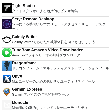
ーティングシステムインストールメディア（ディスクまたはデ
Tight Studio
ィスクイメージ）。 Windows DirectX 10またはOpenGL 3.3に
タイトスタジオによる包括的なビデオ編集
推奨されるグラフィックハードウェアには、NVIDIA 8600M以
上およびATI 2600以上が含まれます。 ホストオペレーティン
Scry: Remote Desktop
グシステム： Mac OS X 10.9 Mavericks。 Mac OS X 10.10
Scryによる手間いらずのリモートアクセス：リモートデスクト
Yosemite。 Mac OS X 10.11 El Capitan。 MacOS 10.12
ップ
Sierra。 ゲストオペレーティングシステムは次のとおりです。
ウインドウズ10 Windows8.X。 Windows 7。 Windows XP。
Calmly Writer
Mac OS 10.12 Sierra。 Mac OS X 10.11 El Capitan。 Mac
Calmly Writerであなたの執筆体験を向上させましょう
OS X 10.10 Yosemite。 Mac OS X 10.9 Mavericks。
Ubuntu。 RedHat。 スーゼ。 Debian。 CentOS。 VMware
TuneBoto Amazon Video Downloader
Fusion Proは、macOSで最高の仮想マシンモニターの1つとし
Amazonプライムビデオの無料ダウンローダー
て宣伝されています。俊敏性、生産性、セキュリティを毎日提
Dragonframe
供します。このアプリは、あらゆるレベルの専門知識を持つユ
ドラゴンフレーム：マルチメディアストップモーションツール
ーザーが非常に簡単にナビゲートできます。
OnyX
Macユーザーのための包括的なユーティリティツール
Garmin Express
Garminデバイスの包括的管理ツール
Monocle
Mac用の効率的なウィンドウ調光ユーティリティ