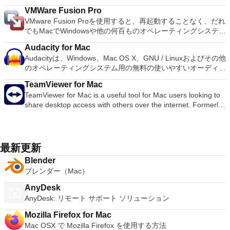
created you masterpiece, you can export your presentations
きるようにする優れたツールです。 Mac用BlueStacks App
ング、色調整、目の補正、シャープ、ぼかしなどの一般的なツ
のみによって制限されます高品質のアンチエイリアスのための
VMWare Fusion Pro
to Microsoft PowerPoint, PDF, QuickTime, HTML and image
Playerの主な機能 完全にカスタマイズ可能な環境。 複数のOS
ールを使用してすぐに編集を開始できます。編集が完了した
すべてのペイントツールのサブピクセルサンプリングアルファ
VMware Fusion Proを使用すると、再起動することなく、だれ
files. You can then share as Movie to Facebook, Vimeo, and
構成のサポート。 Google Playの統合。 Mac向けBlueStacks
ら、画像を同じ場所に保存するか、個別に保存することを選択
チャネルの完全サポートレイヤーとチャンネル Script-Fuなど
でもMacでWindowsや他の何百ものオペレーティングシステム
YouTube. Main Features: Get Started Quickly Easy To Use
App Playerをインストールすると、FacebookやTwitterなどの
できます。写真は、Facebook、Twitter、Picasa、Flickrなどの
の外部プログラムから内部GIMP関数を呼び出すための手続き
を実行できます。このアプリは、新規ユーザーにとっては十分
Graphics Tools Cinema Quality Animations Share Your Work
人気のソーシャルメディアプラットフォームを選択して動作す
ソーシャルネットワークでも共有できます。 PhotoScape X
型データベース高度なスクリプト機能複数の元に戻す/やり直
Audacity for Mac
にシンプルでありながら、ITプロフェッショナル、開発者、お
Easily As Apple says: Keynote. Your presentation. Totally
るように構成できます。環境でAndroidアプリが実行される
for MacにはGIF作成ツールも備わっています。このツール
し（ディスク領域によってのみ制限されます） 回転、拡大縮
Audacityは、Windows、Mac OS X、GNU / Linuxおよびその他
よび企業にとっては十分に強力です。 主な機能は次のとおり
decked out.
と、Mac用BlueStacks App PlayerをGoogle Playアカウントで
は、このアプリケーションに1円も払わないと考えた場合に最
小、せん断、反転などの変換ツールサポートされているファイ
のオペレーティングシステム用の無料の使いやすいオーディオ
です。 MacOS Sierra対応の VMware Fusion Proを使用する
動作するように設定できるため、お気に入りのアプリやゲーム
適です。複数の写真をバッチ編集し、写真を結合して楽しいコ
ル形式には、GIF、JPEG、PNG、XPM、TIFF、TGA、
エディタおよびレコーダーです。 Audacityを使用して次のこ
と、MacOS 10.12 Sierraを搭載したMacで仮想マシンを起動
にアクセスできます！ Mac用BlueStacks App Playerのユーザ
ラージュを作成することもできます。 全体として、
TeamViewer for Mac
MPEG、PS、PDF、PCX、BMPなどが含まれます長方形、楕
とができます。 ライブオーディオを録音します。 テープと記
したり、サンドボックスで新しいmacOSを安全にテストした
ーインターフェイスは、ニーズに合わせて完全に構成できま
PhotoScape X for Macは非常に機能的な写真編集アプリであ
TeamViewer for Mac is a useful tool for Mac users looking to
円、無料、ファジー、ベジェ、インテリジェントなどの選択ツ
録をデジタル録音またはCDに変換します。 Ogg Vorbis、
りできます。 Windows 10向けに構築Windows 10を Macの仮
す。さらに、Appleが設計および開発したカスタムソフトウェ
り、iPhotoの優れた代替品です。
share desktop access with others over the internet. Formerly
ール新しいファイル形式と新しい効果フィルターを簡単に追加
MP3、WAVまたはAIFFサウンドファイルを編集します。 サウ
想マシンとして実行するための完全なサポート。 柔軟なアプ
アエクスペリエンスと統合できます。 BlueStacks App Player
a tool used primarily by technicians to fix issues on host
できるプラグイン
ンドをカット、コピー、スプライス、またはミックスします。
リインタラクションユニティモードではWindowsデスクトッ
for Macを使用して完全なAndroid環境を楽しむことができま
computers, TeamViewer is now used by millions of users to
録音の速度またはピッチを変更します。 LADSPAプラグイン
プが非表示になるため、WindowsアプリをMacアプリのように
す。または、選択した場合は、Androidアプリのアイコンを
share screens, access remote computers, train and even
で新しいエフェクトを追加します。 AC3、M4A /
実行できます。 Dock、Spotlight、またはLaunchpadから直接
Macデスクトップに直接インストールすることもできます。
conduct virtual meetings. TeamViewer connects to any Mac or
M4R（AAC）、WMA、およびオプションのライブラリを使用
最新更新
起動し、Exposé、Spaces、Mission Controlで表示できます。
Mac用BlueStacks App Playerは複数の言語をサポートしてい
server around the world within a few seconds. You can
してサポートされるその他の形式。 システム要件：Audacity
Macのショートカットと直感的なジェスチャーを使用して、
ます。 BlueStacks App PlayerのWindowsバージョンをお探し
Blender
remote control your partner's Mac as if you were sitting right
は、少なくとも1 GB RAMおよび1 GHzプロセッサー（OS X
Windowsアプリを簡単に操作できます。 スナップショット
ですか？ここからダウンロード
ブレンダー（Mac）
in front of it. Features: Control computers remotely via the
10.7以降では2 GB RAM / 2 GHz）で最適に動作します。
VMware Fusion Proでは、スナップショットを使用して「ロー
internet Record your session and save it as a video file for
Audacityを長時間のマルチトラックプロジェクトに使用する場
ルバックポイント」を作成し、オンザフライに戻すことができ
AnyDesk
playback Online meetings Drag & Drop files Multi-Monitor
合、最低2 GB RAMおよび2 GHzプロセッサー（OS X 10.7以
ます。 システム要件：64ビット対応Intel®Mac（Core 2
AnyDesk: リモート サポート ソリューション
support.
降では4 GB RAM）を推奨します。
Duo、Xeon、i3、i5、i7以上のプロセッサーと互換性がありま
Mozilla Firefox for Mac
す）最小4GBのRAM.VMware Fusion用に750MBの空きディス
Mac OSX で Mozilla Firefox を使用する方法
ク容量、各仮想マシンに少なくとも5GB 仮想マシンのオペレ