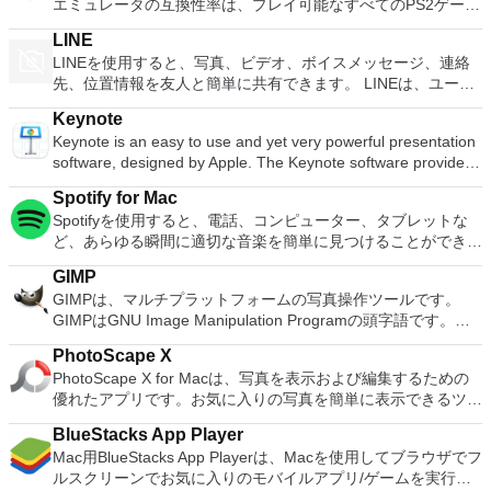
エミュレータの互換性率は、プレイ可能なすべてのPS2ゲーム
整しますイベント内のクリップの切り取りと回転調整バーを使
の80％以上を誇っています。かなり強力なコンピューターを
用して速度効果を追加する速度効果の出入りをスムーズに切り
LINE
所有している場合、PCSX2 for Macは優れたエミュレーターで
替えるオプション
LINEを使用すると、写真、ビデオ、ボイスメッセージ、連絡
す。また、このアプリケーションはローエンドコンピューター
先、位置情報を友人と簡単に共有できます。 LINEは、ユーザ
のサポートも提供するため、Playstation 2コンソールのすべて
ーが他の多くのプラットフォームとともにMacやiOSの仲間の
の所有者は、Macで動作するゲームを見ることができます。
Keynote
ユーザーとやり取りできる唯一のサービスの1つです。 人気ア
Macエミュレーター用PCSX2を使用すると、PS2コントローラ
Keynote is an easy to use and yet very powerful presentation
ーティスト、有名人、ブランド、テレビ番組の最新ニュースと
ーを使用して本物のプレイステーション体験をシミュレートで
software, designed by Apple. The Keynote software provides
特別クーポンを入手できます。 LINEを使用すると、1対1のメ
きます。このアプリケーションでは、ディスクからゲームを直
you with a massive array of tools and effects to ensure your
ッセージングとグループチャットで、いつでもどこでも無料の
接実行することも、ハードドライブからイメージとして実行す
Spotify for Mac
presentations stand out from the crowd. It can be used for
インスタントメッセージを友人と交換できます。 LINEは、
ることもできます。 主な機能は次のとおりです。
Spotifyを使用すると、電話、コンピューター、タブレットな
home, academic and business presentations. There are over
iPhone、Android、Windows Phone、Blackberry、さらには
Savestates：ボタンを1つ押すだけで、ゲームの現在の「状
ど、あらゆる瞬間に適切な音楽を簡単に見つけることができま
30 Apple-designed themes to choose from. The visual effects
PCのすべての一般的なスマートフォンデバイスで利用できま
態」を保存できます。 無制限のメモリーカード：好きなだけ
す。 Spotifyには数百万のトラックがあります。エクササイ
are simply stunning to use. When combined with graphics,
す。 主な機能に含まれるもの LINEステッカー：10,000を超え
メモリーカードを保存でき、8MBから64MBまでの単一の物理
GIMP
ズ、パーティー、リラックスのいずれでも、適切な音楽がいつ
transitions and images, you can create high quality
るステッカーと顔文字を使用した、より楽しく表現力豊かなチ
カードに制限されなくなりました。 高解像度のグラフィック
GIMPは、マルチプラットフォームの写真操作ツールです。
でも手元にあります。聴きたいものを選択するか、Spotifyに
presentations with a fresh look. Using Keynote you can create
ャット。 タイムライン：タイムラインを使用してテキスト、
ス：PCSX2 for Macを使用すると、1080pまたは4K HDでゲー
GIMPはGNU Image Manipulation Programの頭字語です。
驚かせてください。 また、友人、アーティスト、有名人の音
amazing presentations both quickly and easily. The software
写真、ビデオ、ステッカーを共有し、親しい友人とストーリー
ムをプレイできます。 全体的に、PC PS2 for Mac PS2エミュ
GIMPは、写真のレタッチ、画像の合成、画像の構築など、さ
楽コレクションを閲覧したり、ラジオ局を作成して座ったりす
uses a simple drag and drop interface with a clean and well
を交換します。 スナップムービー：わずか10秒で最高品質の
PhotoScape X
レーターの機能は優れています。 PS2ゲームを高い精度でエ
まざまな画像操作タスクに適しています。 多くの機能があり
ることもできます。 Spotifyであなたの人生をサウンドトラッ
designed format panel and toolbar. Keynote automatically
ビデオを作成できます。クールなバックグラウンドミュージッ
PhotoScape X for Macは、写真を表示および編集するための
ミュレートでき、Mac OSとエミュレーターを切り替えること
ます。シンプルなペイントプログラム、エキスパート品質の写
クしましょう。購読または無料で聴くことができます。
saves your presentation as you make changes and with
クを追加して、友人と共有できます。 友達を簡単に追加：
優れたアプリです。お気に入りの写真を簡単に表示できるツー
ができます。欠点は、高速ゲームに苦労し、時々フリーズまた
真レタッチプログラム、オンラインバッチ処理システム、大量
iCloud you can access and edit your work from your Mac,
「Shake It！」を使用してすばやく友達を追加できます関数、
ルが多数用意されています。 ユーザーインターフェイスの外
はクラッシュすることです。* Mac用PCSX2を使用するには、
生産イメージレンダラー、イメージフォーマットコンバーター
iPad, iPhone, iPod Touch and iCloud.com. You can import a
BlueStacks App Player
QRコード、またはLINE ID。
観は基本的ですが、いくつかのテーマを選択することができま
コンソールから抽出できるPlaystation 2 BIOSが必要です。
などとして使用できます。 ブラシ、鉛筆、エアブラシ、クロ
varied range of media types including; JPEG, TIFF, PNG,
Mac用BlueStacks App Playerは、Macを使用してブラウザでフ
す。これらのテーマは、この機能的なアプリに少しの色と多様
ーン作成などを含むペイントツールのフルスイートタイルベー
PSD, EPS, PDF, AIFF, MP3, AAC, and MOV. When you have
ルスクリーンでお気に入りのモバイルアプリ/ゲームを実行で
性を追加します。画像をクリックすると、サイズ変更、トリミ
スのメモリ管理により、画像サイズは利用可能なディスク容量