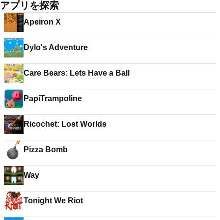
アプリを探索
Apeiron X
Dylo's Adventure
Care Bears: Lets Have a Ball
PapiTrampoline
Ricochet: Lost Worlds
Pizza Bomb
Way
Tonight We Riot