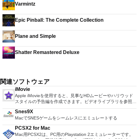
Varmintz
Epic Pinball: The Complete Collection
Plane and Simple
Shatter Remastered Deluxe
関連ソフトウェア
iMovie
Apple iMovieを使用すると、見事なHDムービーやハリウッド
スタイルの予告編を作成できます。ビデオライブラリを参照し
て、お気に入りのビデオを簡単に共有できます。ビデオは外部
Snes9X
デバイスからインポートして、簡単に微調整、再配置、編集し
MacでSNESゲームをシームレスにエミュレートする
てから、共有したりDVDに書き込んだりできます。 機能が含
まれます： 日付でサイドバーのイベントをソートするオプシ
PCSX2 for Mac
ョン新しいタイトルのフォント、サイズ、色を変更するタイム
Mac用PCSX2は、PC用のPlaystation 2エミュレーターです。
ラインのトランジションをダブルクリックして、継続時間を調