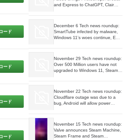
and Express to ChatGPT, Clair
Obscur wins 9 awards at The
Game Awards, Skyrim launched
for Switch 2
December 6 Tech news roundup:
ロード
SmartTube infected by malware,
Windows 11’s woes continue, EU
investigates WhatsApp’s AI policy
November 29 Tech news roundup:
Over 500 Million users have not
ロード
upgraded to Windows 11, Steam
Machine will cost as much as a
PC,
November 22 Tech news roundup:
Cloudflare outage was due to a
ロード
bug, Android will allow power
users to sideload apps, Microsoft’s
plans to make Windows 11 an
agentic OS have begun
November 15 Tech news roundup:
Valve announces Steam Machine,
Steam Frame and Steam
ロード