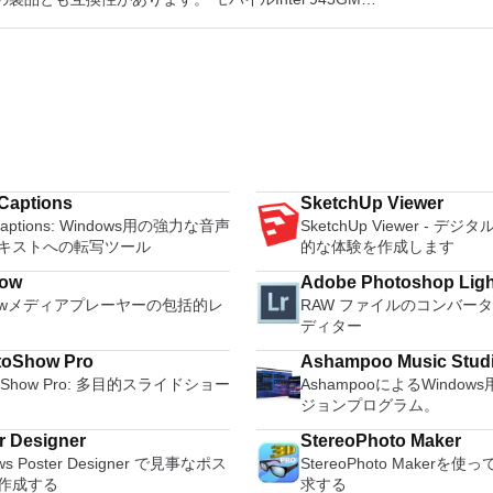
ュアルポートサーバーアダプター Intel PRO1000 MTサー
AF DAデュアルポートサーバーアダプター
ssチップセット
ーアダプター Intel PRO1000 MTデュアルポートサーバー
1000 MFサーバーアダプターLX Intel PRO1000
トサーバーアダプター Intel PRO1000 GTクアッドポート
 Intel PRO1000 CTネットワーク接続 Intel PRO100
PRO100アダプター Intel PRO100 VMネットワーク接続
VEデスクトップアダプター Intel PRO100 Sサーバーアダプター
デュアルポートサーバーアダプター Intel PRO100 Sデスクトップア
bit PTクアッドポートサーバーExpressModule Intel
abit ETクアッドポートサーバーアダプター Intel Gigabit
Captions
SketchUp Viewer
デュアルポートサーバーアダプター Intel Gigabit CTデスク
Captions: Windows用の強力な音声
SketchUp Viewer - デ
ーX520-SR2
キストへの転写ツール
的な体験を作成します
ow
Adobe Photoshop Lig
howメディアプレーヤーの包括的レ
RAW ファイルのコンバー
ディター
toShow Pro
Ashampoo Music Studi
toShow Pro: 多目的スライドショー
AshampooによるWindo
トローラー Intel 82583Vギガビットイーサネットコントロ
ジョンプログラム。
ーラー Intel 82579ギガビットイーサネットコントローラー
r Designer
StereoPhoto Maker
ットコントローラー Intel 82574ギガビットイーサネットコ
ws Poster Designer で見事なポス
StereoPhoto Makerを
トローラー Intel 82573Lギガビットイーサネットコントロ
作成する
求する