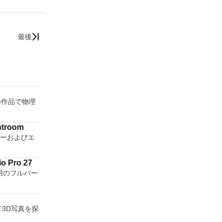
最後
ジタル作品で物理
htroom
ターおよびエ
o Pro 27
ws用のフルバー
使って3D写真を探