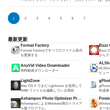
クアッドポートサーバーアダプター Intel PRO1000 PFデ
ギガビットATサーバーアダプター Intel 10ギガビット
Expressチップセットファミリー Intel 82945G Expre
バーアダプター Intel PRO1000 MTクアッドポートサーバ
アダプター Intel PRO1000 MTデスクトップアダプター Intel PRO
MFサーバーアダプター Intel PRO1000 MFデュアルポー
1
2
3
4
5
6
7
サーバーアダプター Intel PRO1000 GTデスクトップアダプター
サーバーアダプター Intel PRO100管理アダプター Intel 
Intel PRO100 VEネットワーク接続 Intel PRO100 
Intel PRO100 S管理アダプター Intel PRO100 S
ダプター Intel PRO100 Mデスクトップアダプター Intel Giga
最新更新
Gigabit ET2クアッドポートサーバーアダプター Intel Gig
Format Factory
Buzz 
ETデュアルポートサーバーアダプター Intel Gigabit EF
Format Factoryですべてのファイル形式
Buzz 
トップアダプター IntelイーサネットサーバーアダプターX520-T2 Intelイーサネットサーバーアダプタ
を変換する
からテ
IntelイーサネットサーバーアダプターX520-SR1 IntelイーサネットサーバーアダプターX520-LR1 Intelイーサネット
サーバーアダプターX520-DA2 IntelイーサネットサーバーアダプターX520シリーズ Intelイーサネットサーバーアダ
ALSh
AnyVid Video Downloader
プターI350-T4 IntelイーサネットサーバーアダプターI350-T2 IntelイーサネットサーバーアダプターI350-F4 Intelイ
ALS
ーサネットサーバーアダプターI350-F2 IntelイーサネットサーバーアダプターI340-T4 Intelイーサネットサーバーア
有料動画ダウンローダー
ビュー
ダプターI340-F4 IntelイーサネットコンバージドネットワークアダプターX540-T2 Intelイーサネットコンバージド
ネットワークアダプターX540-T1 IntelイーサネットコンバージドネットワークアダプターX520シリーズ Intelイーサ
LightZone
gPho
ネットコントローラーX540-AT2 IntelイーサネットコントローラーI350 Intel 82599 10ギガビットイーサネットコン
Mac OS X でまだ Lightzone を使用して
gPho
トローラー Intel 82598 10ギガビットイーサネットコン
RAW ファイルを編集している理由
作成者
ーラー Intel 82580EBギガビットイーサネットコントロ
Ashampoo Photo Optimizer Pro
Intel 82578ギガビットイーサネットPHY Intel 82577ギガビットイーサネットPHY Intel 82576ギガビットイーサネ
Poste
ットコントローラー Intel 82575EBギガビットイーサネ
AshampooによるWindows用のトライア
Windo
26
ントローラー Intel 82573Vギガビットイーサネットコン
ル版プログラム。
ターを