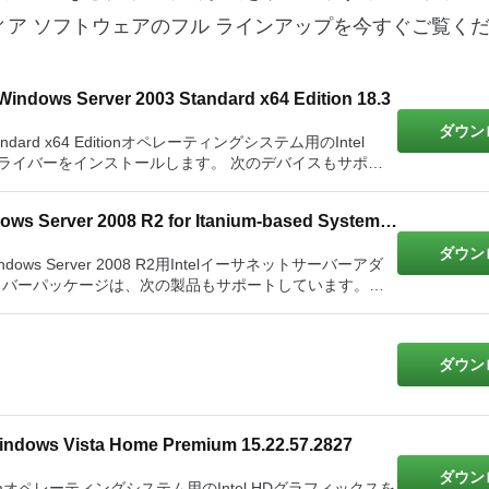
メディア ソフトウェアのフル ラインアップを今すぐご覧く
 Windows Server 2003 Standard x64 Edition 18.3
ダウン
ndard x64 Editionオペレーティングシステム用のIntel
ドライバーをインストールします。 次のデバイスもサポー
ntel PRO1000 XFサーバーアダプター Intel PRO1000
ndows Server 2008 R2 for Itanium-based Systems
トサーバーアダプター Intel PRO1000 PTクアッドポートロ
ュアルポートサーバーアダプター Intel PRO1000 PTデス
ダウン
s Server 2008 R2用Intelイーサネットサーバーアダ
el PRO1000 PFサーバーアダプター Intel PRO1000 PF
ドライバーパッケージは、次の製品もサポートしています。
ュアルポートサーバーアダプター Intel PRO1000 MTサー
0 PTクアッドポートサーバーアダプター Intel PRO1000 PTク
ーアダプター Intel PRO1000 MTデュアルポートサーバー
O1000 PTデュアルポートサーバーアダプター Intel
1000 MFサーバーアダプターLX Intel PRO1000
PFサーバーアダプター Intel PRO1000 PFクアッドポートサ
トサーバーアダプター Intel PRO1000 GTクアッドポート
ダウン
バーアダプター Intel Gigabit PTクアッドポートサーバー
 Intel PRO1000 CTネットワーク接続 Intel PRO100
PRO100アダプター Intel PRO100 VMネットワーク接続
ー Intel Gigabit EFデュアルポートサーバーアダプター
VEデスクトップアダプター Intel PRO100 Sサーバーアダプター
ターX520-T2 Intelイーサネットサーバー
デュアルポートサーバーアダプター Intel PRO100 Sデスクトップア
Windows Vista Home Premium 15.22.57.2827
bit PTクアッドポートサーバーExpressModule Intel
abit ETクアッドポートサーバーアダプター Intel Gigabit
ダウン
emiumオペレーティングシステム用のIntel HDグラフィックスを