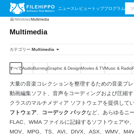
ニュース
レビュー
トッププログラム
Windows
Multimedia
Multimedia
カテゴリー:
Multimedia
すべて
Audio
Burning
Graphic & Design
Movies & TV
Music & Radio
大量の音楽コレクションを整理するための音楽プレ
動画編集ソフト、音声をコーディングおよび圧縮する簡単
クラスのマルチメディア ソフトウェアを提供して
フトウェア
、
コーデック パック
など、あらゆるニー
FLAC、WMA ファイルに記録するソフトウェアや、M
MOV、MPG、TS、AVI、DIVX、ASX、WMV