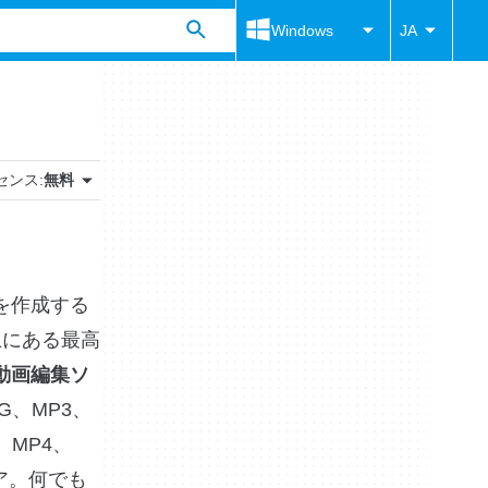
Windows
JA
センス:
無料
を作成する
上にある最高
動画編集ソ
G、MP3、
、MP4、
ェア。何でも