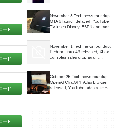
Controller, Red Dead Redemption
is coming to consoles and mobile
devices, Firefox wants AI features
November 8 Tech news roundup:
to be optional
GTA 6 launch delayed, YouTube
TV loses Disney, ESPN and more,
ロード
Google Play Store’s malware woes
continue
November 1 Tech news roundup:
Fedora Linux 43 released, Xbox
consoles sales drop again,
ロード
Samsung Internet Browser for PC
launched
October 25 Tech news roundup:
OpenAI ChatGPT Atlas browser
released, YouTube adds a time-
ロード
limit for scrolling Shorts feed,
Firefox is testing new tab widgets
ロード