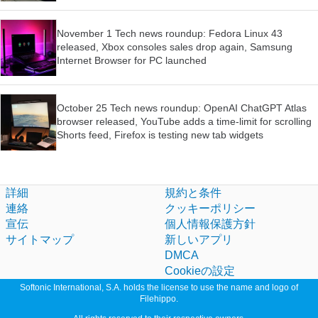
November 1 Tech news roundup: Fedora Linux 43
released, Xbox consoles sales drop again, Samsung
Internet Browser for PC launched
October 25 Tech news roundup: OpenAI ChatGPT Atlas
browser released, YouTube adds a time-limit for scrolling
Shorts feed, Firefox is testing new tab widgets
詳細
規約と条件
連絡
クッキーポリシー
宣伝
個人情報保護方針
サイトマップ
新しいアプリ
DMCA
Cookieの設定
Softonic International, S.A. holds the license to use the name and logo of
Filehippo.