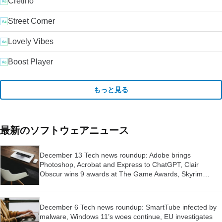
Cretino
Street Corner
Lovely Vibes
Boost Player
もっと見る
最新のソフトウェアニュース
December 13 Tech news roundup: Adobe brings
Photoshop, Acrobat and Express to ChatGPT, Clair
Obscur wins 9 awards at The Game Awards, Skyrim
launched for Switch 2
December 6 Tech news roundup: SmartTube infected by
malware, Windows 11’s woes continue, EU investigates