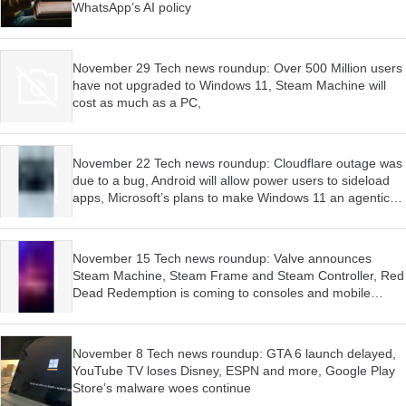
WhatsApp’s AI policy
November 29 Tech news roundup: Over 500 Million users
have not upgraded to Windows 11, Steam Machine will
cost as much as a PC,
November 22 Tech news roundup: Cloudflare outage was
due to a bug, Android will allow power users to sideload
apps, Microsoft’s plans to make Windows 11 an agentic
OS have begun
November 15 Tech news roundup: Valve announces
Steam Machine, Steam Frame and Steam Controller, Red
Dead Redemption is coming to consoles and mobile
devices, Firefox wants AI features to be optional
November 8 Tech news roundup: GTA 6 launch delayed,
YouTube TV loses Disney, ESPN and more, Google Play
Store’s malware woes continue