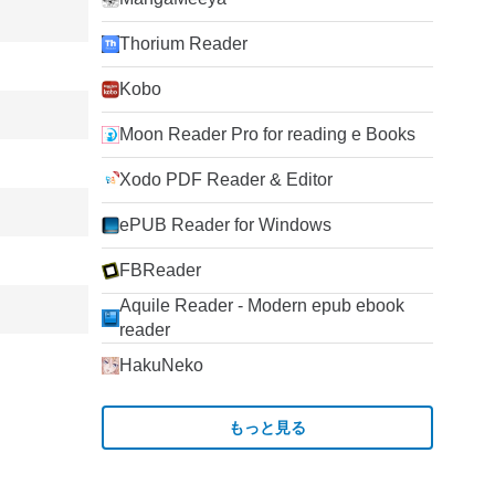
Thorium Reader
Kobo
Moon Reader Pro for reading e Books
Xodo PDF Reader & Editor
ePUB Reader for Windows
FBReader
Aquile Reader - Modern epub ebook
reader
HakuNeko
もっと見る