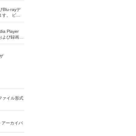
かなり強力な
Blu-rayデ
いる場合、
ます。 ビデ
ーターです。
360°コンテ
ンはローエン
imeoにとっ
トも提供する
ia Player
要なエンターテ
ンソールのすべて
および録画し
るゲームを見
保存して楽し
テムの可能性
す。 再
の増え続けるコ
ントローラー
ためのポータ
仮想世界に没
ザ
ステーション
さらには家中
プトップでの
す。このアプ
べて1か所で
独自の強化に
クからゲーム
リラックスで
ードドライブ
 エンターテ
す。 4K
行することも
大好きな音楽
lu-ray、
とおりで
楽体験がさらに
HDR10コンテ
ーテイメント
で21：9モ
」を保存でき
てのファイル形式
楽、ビデオ、
見る常時オン
カード：好き
をすべて保存
ライブを見る
でき、8MB
しめる -
K HDRおよび
理カードに制
、写真にアク
スペリエンス
高解像度グラ
イル アーカイバ
ealityヘッド
用すると、
Oculus
ームをプレイで