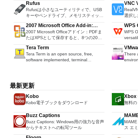
Rufus
VNC V
ションおよびディスク管理ユーティリテ
system
Rufusは小さなユーティリティで、USB
Real
ィです。パーティションの拡張（特にシ
Record live a
キーやペンドライブ、メモリスティック
選択し
ステムドライブ用）、ディスク領域の管
records
などの起動可能なUSBフラッシュドライ
トアクセ
理、MBRおよびGUIDパーティションテ
Edit O
2007 Microsoft Office Add-in:
WPS O
ブをフォーマットおよび作成できます。
PC、
ーブル（GPT）ディスクのディスク領域
sound files. Cut, copy
2007 Microsoft Officeアドイン：PDFま
WPS Of
Microsoft Save as PDF or XPS
Rufusは、次のシナリオで役立ちます。
からでも
不足の問題の解決を可能にします。 パ
sounds togethe
たはXPSとして保存すると、8つの2007
versati
Windows、Linux、およびUEFI用の起動
コンピ
ーティションのサイズ変更/移動システ
pitch o
Microsoft OfficeプログラムでPDFおよび
free w
可能なISOからUSBインストールメディ
たり、
ムドライブを拡張するディスクとパーテ
Tera Term
VMwar
XPS形式にエクスポートして保存できま
progra
アを作成する必要がある場合。 OSがイ
いるか
ィションをコピーパーティションをマー
Tera Term is an open source, free,
There 
す。このツールを使用すると、これらの
these t
ンストールされていないシステムで作業
御したりできます
ジ分割パーティション空き領域を再分配
software implemented, terminal
enviro
プログラムのサブセットでPDF形式およ
able to
する必要がある場合。 BIOSまたはその
ンスト
するダイナミックディスクの変換パーテ
emulator application. It can emulate
today,
びXPS形式の電子メール添付ファイルと
tasks. WPS Office 2016 Free has
他のファームウェアをDOSからフラッシ
いデバ
ィションを回復する
different types of computer terminals,
functio
して送信することもできます（特定の機
multipl
ュする必要がある場合。 低レベルのユ
指示に
from DEC VT100 to DEC VT382, and it
above 
能はプログラムによって異なります）。
French
ーティリティを実行する必要がある場
Win
supports telnet, SSH 1 & 2 and serial
is the 
このダウンロードは、次のOfficeプログ
Portug
最新更新
合。 Rufusは次の* ISOで動作します：
MSI
port connections. It also has a built-in
most re
ラムで動作します。 Microsoft Office
langua
Arch Linux、Archbang、BartPE /
フォーム
macro scripting language and some
evalua
Kobo
Xbox
Access 2007。 Microsoft Office Excel
languages requ
pebuilder、CentOS、Damn Small
する権
other useful plugins. Key features
apps an
2007。 Microsoft Office InfoPath
Despite
Kobo電子ブックをダウンロード
無料の 
Linux、Fedora、FreeDOS、Gentoo、
オプシ
include: Automatically creates logs with
safe vir
2007。 Microsoft Office OneNote
comes 
gNewSense、Hiren&#39;s Boot CD、
主な機
unique log names. Supports SSH,
Features includ
2007。 Microsoft Office PowerPoint
such a
LiveXP、Knoppix、Kubuntu、Linux
サービス
Buzz Captions
MAM
standard telnet and serial ports.
- Dire
2007。 Microsoft Office Publisher
and mul
Mint、NT Password Registry Editor、
ている
Buzz Captions: Windows用の強力な音声
MAM
Supports dec/digital/vt terminal
VMware
2007。 Microsoft Office Visio 2007。
a PDF 
OpenSUSE、Parted Magic、
Apple
からテキストへの転写ツール
ス エ
standards. Tera Term is a useful
Run an
Microsoft Office Word 2007。 2007
count 
Slackware、Tails、Trinity Rescue Kit、
ードパ
application, which allows the connection
vSpher
Microsoft Officeプログラムのこの
Persona
Floorp