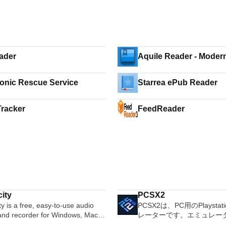
ader
Aquile Reader - Moder
ebook reader
Starrea ePub Reader
racker
FeedReader
ity
PCSX2
y is a free, easy-to-use audio
PCSX2は、PC用のPlaystat
 and recorder for Windows, Mac
レーターです。エミュレー
GNU/Linux and other operating
は、プレイ可能なすべてのP