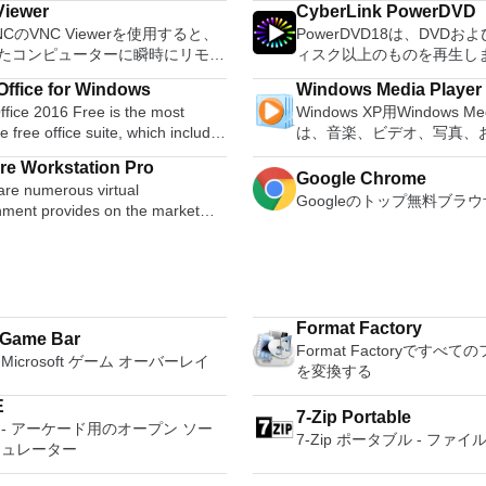
iewer
CyberLink PowerDVD
s. You can use Audacity to:
80％以上を誇っています。
VNCのVNC Viewerを使用すると、
PowerDVD18は、DVDおよび
udio. Convert tapes and
コンピューターを所有して
たコンピューターに瞬時にリモー
ィスク以上のものを再生し
 into digital recordings or CDs.
PCSX2は優れたエミュレ
スできます。 Mac、Windows
オ、オーディオ、写真、VR 
gg Vorbis, MP3, WAV or AIFF
また、このアプリケーショ
ffice for Windows
Windows Media Player
またはLinuxマシン、世界中のどこ
ンツ、さらにはYouTubeやV
, splice or mix
ドコンピューターのサポー
fice 2016 Free is the most
Windows XP用Windows Med
。 VNC Viewerを使用すると、
ても、PowerDVD18は重
r. Change the speed or
ため、Playstation 2コ
le free office suite, which includes
は、音楽、ビデオ、写真、
ューターのデスクトップを表示し
イメントの仲間です。 Ultra HD HDR TV
f a recording. Add new effects
の所有者は、PCで動作す
ord processor, spreadsheet
たテレビ番組などすべてを
コンピューターの前に直接座って
とサラウンドサウンドシス
with LADSPA plug-ins. And more!
ることができます。 PCSX2エミュレー
e Workstation Pro
m and presentation maker. With
む最適な機能を搭載していま
Google Chrome
のようにマウスとキーボードを制
を解き放ち、360°ビデオ
ターを使用すると、PS2コ
are numerous virtual
hree programs you will easily be
生、表示、外出先で楽しむ
。 VNC Viewerは、イ
レクションへのアクセスで
Googleのトップ無料ブラウ
を使用して、本物のプレイ
nment provides on the market
 deal with any office related
ブル デバイスとの同期、
ールと使用が簡単です。制御した
頭するか、PCまたはラッ
体験をシミュレートできま
 some put ease of use above
のデバイスとの共有も、す
イスでインストーラーを実行し、
比類のない再生サポートと
リケーションでは、ディス
nality, other place integration
e language support for English,
行えます。 シンプルなデザイン - まっ
従ってください。オプションで、
より、どこにいても簡単に
を直接実行することも、ハ
stability. VMware Workstation Pro
, German, Spanish,
たく新しい外観でデジタル
dowsでのリモート展開に使用可能な
きます。 新機能は次のとおりで
からISOイメージとして実
easiest to use, the fastest and the
uese,Russian and Polish
イメントを楽しめます。 
があります。デスクトッププラット
DHR向けに最適化 Ultra HD B
できます。 主な機能は次の
liable app when it comes to
ges. To switch between
をより多く - デジタル音
にVNC Viewerをインストール
4K、HEVC / H.265および
す。 Savestates：ボタンを1つ押すだけ
Format Factory
ting a new OS, or new software
 Game Bar
ires only a single click!
楽しくなります。 エンタ
限がない場合は、スタンドアロン
ンツをサポート全画面モード
で、ゲームの現在の「状態
Format Factoryですべ
d patches, in an isolated and
 being a free suite, WPS Office
をすべて1つの場所に - 音
Microsoft ゲーム オーバーレイ
ョンを選択する必要があります。
ニターで2.35：1の映画を
ます。 無制限のメモリー
を変換する
tualized environment. Key
with many innovative features,
写真、録画したテレビ番組
能は次のとおりです。 クラウド
のミニビューでYouTube
なだけメモリーカードを保存
e: Powerful 3D Graphics
s the paragraph adjustment tool
して楽しめます。 どこでも楽
を介してVNC Connectを実行し
YouTubeおよびVimeoで4
E
から64MBまでの単一の物
7-Zip Portable
ctX 10* and OpenGL 3.3 support.
tiple tabbed feature. It also has
どこにいても音楽、ビデオ
コンピューターに接続します。
360ビデオを再生 VRエク
E - アーケード用のオープン ソー
限されなくなりました。 
 Compatibility - Create one;
7-Zip ポータブル - ファ
converter, spell check and word
セスできます。
 Screen Sharing（ARD）などのサ
の向上：Microsoft Mixed R
ミュレーター
フィックス：PCSX2を使
ywhere on VMware software.
feature. WPS Office 2016
ーティ製のVNC互換ソフトウェア
セット、HTC、VIVE、および
1080pまたは4K HDでゲ
e and vCloud Air Support - Drag
l Edition supports switching