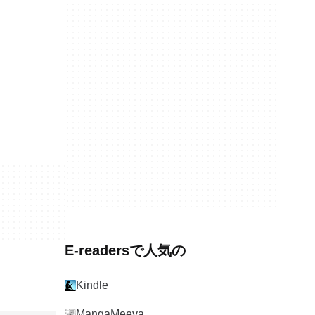
E-readersで人気の
Kindle
MangaMeeya