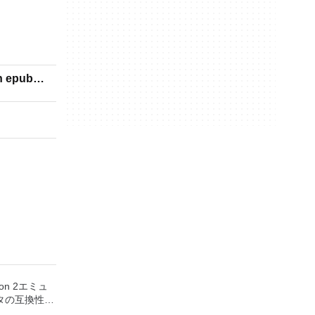
n epub
ion 2エミュ
タの互換性率
S2ゲームの