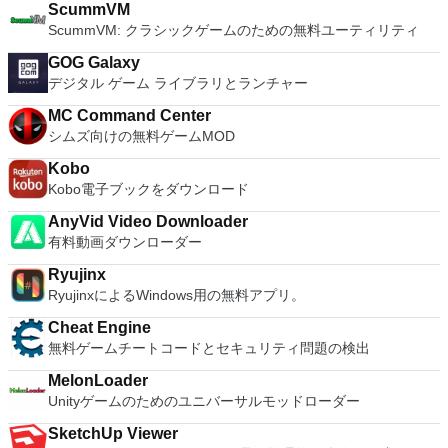
MPEG-4 AVC, XviD, MPEG-4 ASP, MPEG-2 Video, MPEG-1
ScummVM
Video, DV, ... Audio encoders: AC-3, AAC, MP3, MP2, Vorbis,
ScummVM: クラシックゲームのための無料ユーティリティ
PCM, ... Container: AVI, MPEG-PS/TS, MP4, MKV, FLV, OGM,
...
GOG Galaxy
デジタル ゲーム ライブラリとランチャー
MC Command Center
シムズ向けの無料ゲームMOD
Kobo
Kobo電子ブックをダウンロード
AnyVid Video Downloader
有料動画ダウンローダー
Ryujinx
RyujinxによるWindows用の無料アプリ。
Cheat Engine
無料ゲームチートコードとセキュリティ問題の検出
MelonLoader
Unityゲームのためのユニバーサルモッドローダー
SketchUp Viewer