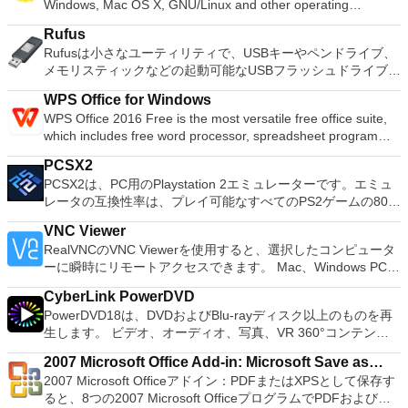
Windows, Mac OS X, GNU/Linux and other operating
クのディスク領域不足の問題の解決を可能にします。 パーテ
systems. You can use Audacity to: Record live audio. Convert
ィションのサイズ変更/移動システムドライブを拡張するディ
Rufus
tapes and records into digital recordings or CDs. Edit Ogg
スクとパーティションをコピーパーティションをマージ分割パ
Rufusは小さなユーティリティで、USBキーやペンドライブ、
Vorbis, MP3, WAV or AIFF sound files. Cut, copy, splice or mix
ーティション空き領域を再分配するダイナミックディスクの変
メモリスティックなどの起動可能なUSBフラッシュドライブを
sounds together. Change the speed or pitch of a recording.
換パーティションを回復する
フォーマットおよび作成できます。 Rufusは、次のシナリオで
Add new effects with LADSPA plug-ins. And more!
WPS Office for Windows
役立ちます。 Windows、Linux、およびUEFI用の起動可能な
WPS Office 2016 Free is the most versatile free office suite,
ISOからUSBインストールメディアを作成する必要がある場
which includes free word processor, spreadsheet program
合。 OSがインストールされていないシステムで作業する必要
and presentation maker. With these three programs you will
がある場合。 BIOSまたはその他のファームウェアをDOSから
PCSX2
easily be able to deal with any office related tasks. WPS
フラッシュする必要がある場合。 低レベルのユーティリティ
PCSX2は、PC用のPlaystation 2エミュレーターです。エミュ
Office 2016 Free has multiple language support for English,
を実行する必要がある場合。 Rufusは次の* ISOで動作しま
レータの互換性率は、プレイ可能なすべてのPS2ゲームの80％
French, German, Spanish, Portuguese,Russian and Polish
す：Arch Linux、Archbang、BartPE / pebuilder、CentOS、
以上を誇っています。かなり強力なコンピューターを所有して
languages. To switch between languages requires only a
Damn Small Linux、Fedora、FreeDOS、Gentoo、
VNC Viewer
いる場合、PCSX2は優れたエミュレーターです。また、この
single click! Despite being a free suite, WPS Office comes
gNewSense、Hiren&#39;s Boot CD、LiveXP、Knoppix、
RealVNCのVNC Viewerを使用すると、選択したコンピュータ
アプリケーションはローエンドコンピューターのサポートも提
with many innovative features, such as the paragraph
Kubuntu、Linux Mint、NT Password Registry Editor、
ーに瞬時にリモートアクセスできます。 Mac、Windows PC、
供するため、Playstation 2コンソールのすべての所有者は、
adjustment tool and multiple tabbed feature. It also has a PDF
OpenSUSE、Parted Magic、Slackware、Tails、Trinity
またはLinuxマシン、世界中のどこからでも。 VNC Viewerを
PCで動作するゲームを見ることができます。 PCSX2エミュレ
converter, spell check and word count feature. WPS Office
Rescue Kit、Ubuntu、Ultimate Boot CD、Windows XP（SP2
CyberLink PowerDVD
使用すると、コンピューターのデスクトップを表示したり、コ
ーターを使用すると、PS2コントローラーを使用して、本物の
2016 Personal Edition supports switching language UI,File
以降）、Windows Server 2003 R2、Windows Vista、
PowerDVD18は、DVDおよびBlu-rayディスク以上のものを再
ンピューターの前に直接座っているかのようにマウスとキーボ
プレイステーション体験をシミュレートできます。このアプリ
Roaming and Docer online templates. Key features include:
Windows 7、Windows 8。 *このリストは完全ではありませ
生します。 ビデオ、オーディオ、写真、VR 360°コンテン
ードを制御したりできます。 VNC Viewerは、インストールと
ケーションでは、ディスクからゲームを直接実行することも、
Writer Efficient word processor. Presentation Multimedia
ん。 サポートされている言語は次のとおりです。インドネシ
ツ、さらにはYouTubeやVimeoにとっても、PowerDVD18は重
使用が簡単です。制御したいデバイスでインストーラーを実行
ハードドライブからISOイメージとして実行することもできま
presentations creator. Spreadsheets Powerful tool for data
2007 Microsoft Office Add-in: Microsoft Save as
ア語、マレーシア語、セシュティナ、ダンスク、ドイツ語、英
要なエンターテイメントの仲間です。 Ultra HD HDR TVとサ
し、指示に従ってください。オプションで、Windowsでのリ
す。 主な機能は次のとおりです。 Savestates：ボタンを1つ
processing and analysis. 100% compatible with MS Office
2007 Microsoft Officeアドイン：PDFまたはXPSとして保存す
語、スペイン語、フランス語、フルバツキー、イタリア語、ラ
PDF or XPS
ラウンドサウンドシステムの可能性を解き放ち、360°ビデオ
モート展開に使用可能なMSIがあります。デスクトッププラッ
押すだけで、ゲームの現在の「状態」を保存できます。 無制
document file types (.docx, .pptx, .xlsx, etc.). Thousands of
ると、8つの2007 Microsoft OfficeプログラムでPDFおよび
トヴィエシュ、リエトゥビウ、マジャール、オランダ、ノルス
の増え続けるコレクションへのアクセスで仮想世界に没頭する
トフォームにVNC Viewerをインストールする権限がない場合