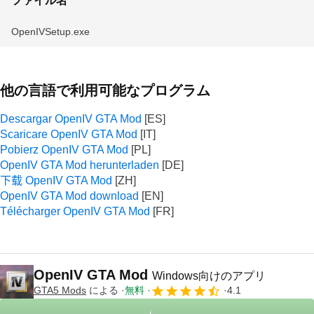
ファイル名
OpenIVSetup.exe
他の言語で利用可能なプログラム
Descargar OpenIV GTA Mod
Scaricare OpenIV GTA Mod
Pobierz OpenIV GTA Mod
OpenIV GTA Mod herunterladen
下载 OpenIV GTA Mod
OpenIV GTA Mod download
Télécharger OpenIV GTA Mod
OpenIV GTA Mod
Windows向けのアプリ
GTA5 Mods
による
無料
4.1