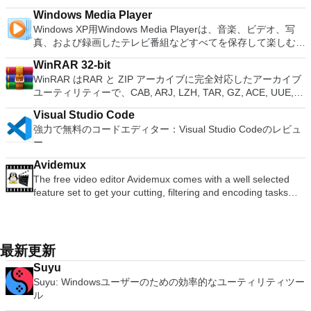
限のメモリーカード：好きなだけメモリーカードを保存でき、
free document templates. Built-in PDF reader. Mobile device
XPS形式にエクスポートして保存できます。このツールを使用
ク、ポルスキ、ポルトガル、ポルトガル、スロヴェンスキー、
か、PCまたはラップトップでの比類のない再生サポートと独
は、スタンドアロンオプションを選択する必要があります。
8MBから64MBまでの単一の物理カードに制限されなくなりま
Windows Media Player
support (iOS and Android). WPS Cloud Storage included.
すると、これらのプログラムのサブセットでPDF形式および
スロベンツキー、スロヴェンスキーSrpski、Suomi、
自の強化により、どこにいても簡単にリラックスできます。
主な機能は次のとおりです。 クラウドサービスを介してVNC
した。 高解像度グラフィックス：PCSX2を使用すると、
Windows XP用Windows Media Playerは、音楽、ビデオ、写
Although it is a free suite, WPS Office 2016 Free comes with
XPS形式の電子メール添付ファイルとして送信することもでき
Svenska、Türkçe。
新機能は次のとおりです。 4K DHR向けに最適化 Ultra HD
Connectを実行しているコンピューターに接続します。 Apple
1080pまたは4K HDでゲームをプレイできます。 全体とし
真、および録画したテレビ番組などすべてを保存して楽しむ最
many innovative features, including a useful a paragraph
ます（特定の機能はプログラムによって異なります）。 この
Blu-ray、4K、HEVC / H.265およびHDR10コンテンツをサポー
Screen Sharing（ARD）などのサードパーティ製のVNC互換
て、PCSX2 PS2エミュレーターの機能は優れています。 PS2
適な機能を搭載しています。 再生、表示、外出先で楽しむた
adjustment tool int he Writer program. It has an Office to PDF
ダウンロードは、次のOfficeプログラムで動作します。
ト全画面モードで21：9モニターで2.35：1の映画を見る常時
ソフトウェアを実行しているコンピューターに直接接続しま
WinRAR 32-bit
ゲームを高い精度でエミュレートでき、Windowsとエミュレ
めのポータブル デバイスとの同期、さらには家中のデバイス
converter, automatic spell checking and word count features.
Microsoft Office Access 2007。 Microsoft Office Excel 2007。
オンのミニビューでYouTubeライブを見る YouTubeおよび
す。 各デバイスでVNC Viewerにサインインして、すべてのデ
WinRAR はRAR と ZIP アーカイブに完全対応したアーカイブ
ーターを切り替えることができます。欠点は、高速ゲームに苦
との共有も、すべて1か所で行えます。 シンプルなデザイン -
It also has some neat tools such as the Watermark in
Microsoft Office InfoPath 2007。 Microsoft Office OneNote
Vimeoで4K HDRおよび360ビデオを再生 VRエクスペリエンス
バイス間の接続をバックアップおよび同期します。 仮想キー
ユーティリティーで、CAB, ARJ, LZH, TAR, GZ, ACE, UUE,
労し、時々フリーズまたはクラッシュすることです。* PCSX2
まったく新しい外観でデジタル エンターテイメントを楽しめ
document, and converting PowerPoint to Word document
2007。 Microsoft Office PowerPoint 2007。 Microsoft Office
の向上：Microsoft Mixed Realityヘッドセット、HTC、VIVE、
ボードの上のスクロールバーには、Command / Windowsなど
BZ2, JAR, ISO, 7Z, Z のアーカイブを解凍する事ができます。
を使用するには、コンソールから抽出できるPlaystation 2
ます。 大好きな音楽をより多く - デジタル音楽体験がさらに
support. Overall, WPS Office 2016 Free is a good alternative
Publisher 2007。 Microsoft Office Visio 2007。 Microsoft
およびOculus Riftをサポート Fire TVとキャストのサポート
Visual Studio Code
の高度なキーが含まれています。 Bluetoothキーボードのサポ
他のソフトに比べ小容量のアーカイブを作成するので、これに
BIOSが必要です。
楽しくなります。 エンターテイメントをすべて1つの場所に -
to Microsoft's offering. The Writer program is a versatile word
Office Word 2007。 2007 Microsoft Officeプログラムのこの
注：これは商用トライアルです。
強力で無料のコードエディター：Visual Studio Codeのレビュ
ート。 VNC Connectサブスクリプションには、無料、有料、
よりディスクスペースを確保する事ができ、送信コストの削減
音楽、ビデオ、写真、録画したテレビ番組をすべて保存して楽
processor; the Presentation program is an easy to use and
Microsoft Save as PDFまたはXPSアドインは、2007 Microsoft
ー
試用の3つのバージョンがあります。 制御する必要のあるマシ
にもなります。 WinRAR はマウスやメニュー、コマンドライ
しめます。 どこでも楽しめる - どこにいても音楽、ビデオ、
effective slide show maker that helps you to create impressive
Office systemソフトウェアの補足条項であり、2007 Microsoft
ンごとに、RealVNCのWebサイトにアクセスして、各コンピ
ンインターフェースを利用した対話型グラフィックインターフ
写真にアクセスできます。
multimedia presentations; and the Spreadsheets program is
Office systemソフトウェアのライセンス条項の対象となりま
Avidemux
ューターにVNC Connectをダウンロードするだけです。次
ェースを提供します。WinRAR は単純な質問応答のプロセス
both a flexible and a powerful spreadsheet application.
す。 システム要件：サポートされているオペレーティングシ
The free video editor Avidemux comes with a well selected
に、RealVNCアカウントの資格情報を使用して、ローカルマ
で基本的なアーカイブ機能に即時アクセスできる特別
ステム。 Windows Server 2003、Windows Vista、Windows
feature set to get your cutting, filtering and encoding tasks
シンでVNC Viewerにサインインします。そこから、コンピュ
な"Wizard"モードを採用することにより、他のアーカイブソフ
XP Service Pack 2。
done. It reads and writes many file types (AVI, DVD, MPEG,
ーターを確認して接続できます。 VNC Connectを使用する
トに比べ使用が簡単になりました。 WinRAR は１２８ビット
MP4, ASF, MKV) and comes with a variety of common codecs
と、セッションはエンドツーエンドで暗号化されます。アプリ
キーのAES (Advanced Encryption Standard)でアーカイブを暗
and filters. Avidemux automates your tasks by creating
はすぐに各コンピューターをパスワードで保護します。コンピ
号化するので安心に使用でき、８兆５千８９０億ギガバイトま
projects and putting them into the job queue. Features: Non-
最新更新
ューターへのログインに使用するのと同じユーザー名とパスワ
でのファイルやアーカイブに対応します。WinRARでは自己解
linear video editing Apply filters and effects Transcode into
ードを入力するだけです。 WIN 7,8,8.1,10をサポートしま
凍アーカイブやマルチボリュームアーカイブの作成もでき、リ
Suyu
various formats Insert or extract audio streams Subtitle
す。 VNC ViewerのMacバージョンをお探しですか？ここから
カバリー記録とリカバリー容量により物理的に損傷したアーカ
Suyu: Windowsユーザーのための効率的なユーティリティツー
processor Project system Powerful scripting capabilities
ダウンロード
イブまで再構成することが可能です。
ル
Graphical or command line interfaces Video encoders: