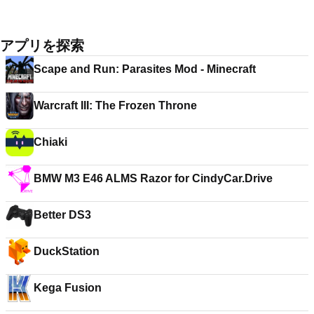
アプリを探索
Scape and Run: Parasites Mod - Minecraft
Warcraft III: The Frozen Throne
Chiaki
BMW M3 E46 ALMS Razor for CindyCar.Drive
Better DS3
DuckStation
Kega Fusion