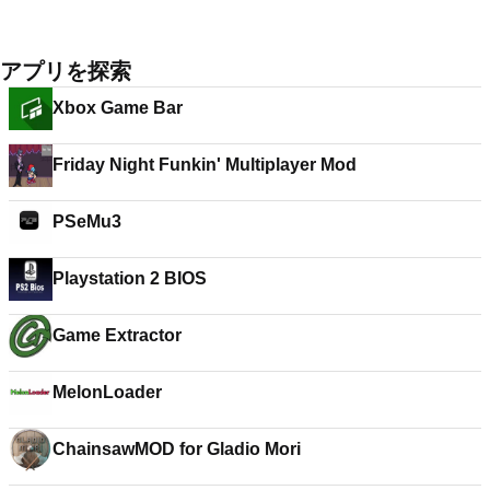
アプリを探索
Xbox Game Bar
Friday Night Funkin' Multiplayer Mod
PSeMu3
Playstation 2 BIOS
Game Extractor
MelonLoader
ChainsawMOD for Gladio Mori