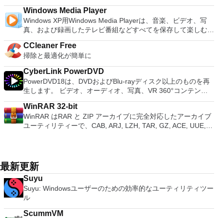
OpenSUSE、Parted Magic、Slackware、Tails、Trinity
て、PCSX2 PS2エミュレーターの機能は優れています。 PS2
XPS形式にエクスポートして保存できます。このツールを使用
使用が簡単です。制御したいデバイスでインストーラーを実行
support. Overall, WPS Office 2016 Free is a good alternative
way Virtual SMPを活用します。 サードパーティの仮想マシン
Rescue Kit、Ubuntu、Ultimate Boot CD、Windows XP（SP2
Windows Media Player
ゲームを高い精度でエミュレートでき、Windowsとエミュレ
すると、これらのプログラムのサブセットでPDF形式および
し、指示に従ってください。オプションで、Windowsでのリ
to Microsoft's offering. The Writer program is a versatile word
とイメージを使用します。 ホストコンピューターと仮想マシ
以降）、Windows Server 2003 R2、Windows Vista、
Windows XP用Windows Media Playerは、音楽、ビデオ、写
ーターを切り替えることができます。欠点は、高速ゲームに苦
XPS形式の電子メール添付ファイルとして送信することもでき
モート展開に使用可能なMSIがあります。デスクトッププラッ
processor; the Presentation program is an easy to use and
ン間でデータを共有します。 幅広いホストおよびゲストオペ
Windows 7、Windows 8。 *このリストは完全ではありませ
真、および録画したテレビ番組などすべてを保存して楽しむ最
労し、時々フリーズまたはクラッシュすることです。* PCSX2
ます（特定の機能はプログラムによって異なります）。 この
トフォームにVNC Viewerをインストールする権限がない場合
effective slide show maker that helps you to create impressive
レーティングシステムのサポート。 USB 2.0デバイスのサポー
ん。 サポートされている言語は次のとおりです。インドネシ
適な機能を搭載しています。 再生、表示、外出先で楽しむた
を使用するには、コンソールから抽出できるPlaystation 2
ダウンロードは、次のOfficeプログラムで動作します。
は、スタンドアロンオプションを選択する必要があります。
multimedia presentations; and the Spreadsheets program is
ト。 起動時にアプライアンス情報を取得します。 直感的なホ
CCleaner Free
ア語、マレーシア語、セシュティナ、ダンスク、ドイツ語、英
めのポータブル デバイスとの同期、さらには家中のデバイス
BIOSが必要です。
Microsoft Office Access 2007。 Microsoft Office Excel 2007。
主な機能は次のとおりです。 クラウドサービスを介してVNC
both a flexible and a powerful spreadsheet application.
ームページインターフェイスを介して仮想マシンに簡単にアク
掃除と最適化が簡単に
語、スペイン語、フランス語、フルバツキー、イタリア語、ラ
との共有も、すべて1か所で行えます。 シンプルなデザイン -
Microsoft Office InfoPath 2007。 Microsoft Office OneNote
Connectを実行しているコンピューターに接続します。 Apple
セスできます。 VMware Playerは、Microsoft Virtual Server仮
トヴィエシュ、リエトゥビウ、マジャール、オランダ、ノルス
まったく新しい外観でデジタル エンターテイメントを楽しめ
2007。 Microsoft Office PowerPoint 2007。 Microsoft Office
Screen Sharing（ARD）などのサードパーティ製のVNC互換
CyberLink PowerDVD
想マシンまたはMicrosoft Virtual PC仮想マシンもサポートして
ク、ポルスキ、ポルトガル、ポルトガル、スロヴェンスキー、
ます。 大好きな音楽をより多く - デジタル音楽体験がさらに
Publisher 2007。 Microsoft Office Visio 2007。 Microsoft
ソフトウェアを実行しているコンピューターに直接接続しま
PowerDVD18は、DVDおよびBlu-rayディスク以上のものを再
います。
スロベンツキー、スロヴェンスキーSrpski、Suomi、
楽しくなります。 エンターテイメントをすべて1つの場所に -
Office Word 2007。 2007 Microsoft Officeプログラムのこの
す。 各デバイスでVNC Viewerにサインインして、すべてのデ
生します。 ビデオ、オーディオ、写真、VR 360°コンテン
Svenska、Türkçe。
音楽、ビデオ、写真、録画したテレビ番組をすべて保存して楽
Microsoft Save as PDFまたはXPSアドインは、2007 Microsoft
バイス間の接続をバックアップおよび同期します。 仮想キー
ツ、さらにはYouTubeやVimeoにとっても、PowerDVD18は重
しめます。 どこでも楽しめる - どこにいても音楽、ビデオ、
Office systemソフトウェアの補足条項であり、2007 Microsoft
WinRAR 32-bit
ボードの上のスクロールバーには、Command / Windowsなど
要なエンターテイメントの仲間です。 Ultra HD HDR TVとサ
写真にアクセスできます。
Office systemソフトウェアのライセンス条項の対象となりま
WinRAR はRAR と ZIP アーカイブに完全対応したアーカイブ
の高度なキーが含まれています。 Bluetoothキーボードのサポ
ラウンドサウンドシステムの可能性を解き放ち、360°ビデオ
す。 システム要件：サポートされているオペレーティングシ
ユーティリティーで、CAB, ARJ, LZH, TAR, GZ, ACE, UUE,
ート。 VNC Connectサブスクリプションには、無料、有料、
の増え続けるコレクションへのアクセスで仮想世界に没頭する
ステム。 Windows Server 2003、Windows Vista、Windows
BZ2, JAR, ISO, 7Z, Z のアーカイブを解凍する事ができます。
試用の3つのバージョンがあります。 制御する必要のあるマシ
か、PCまたはラップトップでの比類のない再生サポートと独
XP Service Pack 2。
他のソフトに比べ小容量のアーカイブを作成するので、これに
ンごとに、RealVNCのWebサイトにアクセスして、各コンピ
自の強化により、どこにいても簡単にリラックスできます。
よりディスクスペースを確保する事ができ、送信コストの削減
ューターにVNC Connectをダウンロードするだけです。次
新機能は次のとおりです。 4K DHR向けに最適化 Ultra HD
にもなります。 WinRAR はマウスやメニュー、コマンドライ
に、RealVNCアカウントの資格情報を使用して、ローカルマ
Blu-ray、4K、HEVC / H.265およびHDR10コンテンツをサポー
最新更新
ンインターフェースを利用した対話型グラフィックインターフ
シンでVNC Viewerにサインインします。そこから、コンピュ
ト全画面モードで21：9モニターで2.35：1の映画を見る常時
Suyu
ェースを提供します。WinRAR は単純な質問応答のプロセス
ーターを確認して接続できます。 VNC Connectを使用する
オンのミニビューでYouTubeライブを見る YouTubeおよび
Suyu: Windowsユーザーのための効率的なユーティリティツー
で基本的なアーカイブ機能に即時アクセスできる特別
と、セッションはエンドツーエンドで暗号化されます。アプリ
Vimeoで4K HDRおよび360ビデオを再生 VRエクスペリエンス
ル
な"Wizard"モードを採用することにより、他のアーカイブソフ
はすぐに各コンピューターをパスワードで保護します。コンピ
の向上：Microsoft Mixed Realityヘッドセット、HTC、VIVE、
トに比べ使用が簡単になりました。 WinRAR は１２８ビット
ューターへのログインに使用するのと同じユーザー名とパスワ
およびOculus Riftをサポート Fire TVとキャストのサポート
ScummVM