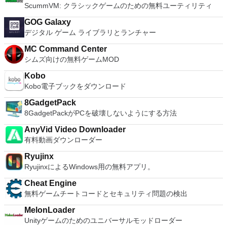
キーのAES (Advanced Encryption Standard)でアーカイブを暗
ードを入力するだけです。 WIN 7,8,8.1,10をサポートしま
注：これは商用トライアルです。
ScummVM: クラシックゲームのための無料ユーティリティ
号化するので安心に使用でき、８兆５千８９０億ギガバイトま
す。 VNC ViewerのMacバージョンをお探しですか？ここから
でのファイルやアーカイブに対応します。WinRARでは自己解
ダウンロード
GOG Galaxy
凍アーカイブやマルチボリュームアーカイブの作成もでき、リ
デジタル ゲーム ライブラリとランチャー
カバリー記録とリカバリー容量により物理的に損傷したアーカ
イブまで再構成することが可能です。
MC Command Center
シムズ向けの無料ゲームMOD
Kobo
Kobo電子ブックをダウンロード
8GadgetPack
8GadgetPackがPCを破壊しないようにする方法
AnyVid Video Downloader
有料動画ダウンローダー
Ryujinx
RyujinxによるWindows用の無料アプリ。
Cheat Engine
無料ゲームチートコードとセキュリティ問題の検出
MelonLoader
Unityゲームのためのユニバーサルモッドローダー