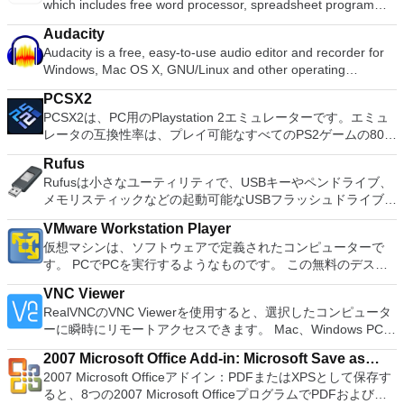
which includes free word processor, spreadsheet program
クのディスク領域不足の問題の解決を可能にします。 パーテ
and presentation maker. With these three programs you will
ィションのサイズ変更/移動システムドライブを拡張するディ
Audacity
easily be able to deal with any office related tasks. WPS
スクとパーティションをコピーパーティションをマージ分割パ
Audacity is a free, easy-to-use audio editor and recorder for
Office 2016 Free has multiple language support for English,
ーティション空き領域を再分配するダイナミックディスクの変
Windows, Mac OS X, GNU/Linux and other operating
French, German, Spanish, Portuguese,Russian and Polish
換パーティションを回復する
systems. You can use Audacity to: Record live audio. Convert
languages. To switch between languages requires only a
PCSX2
tapes and records into digital recordings or CDs. Edit Ogg
single click! Despite being a free suite, WPS Office comes
PCSX2は、PC用のPlaystation 2エミュレーターです。エミュ
Vorbis, MP3, WAV or AIFF sound files. Cut, copy, splice or mix
with many innovative features, such as the paragraph
レータの互換性率は、プレイ可能なすべてのPS2ゲームの80％
sounds together. Change the speed or pitch of a recording.
adjustment tool and multiple tabbed feature. It also has a PDF
以上を誇っています。かなり強力なコンピューターを所有して
Add new effects with LADSPA plug-ins. And more!
converter, spell check and word count feature. WPS Office
Rufus
いる場合、PCSX2は優れたエミュレーターです。また、この
2016 Personal Edition supports switching language UI,File
Rufusは小さなユーティリティで、USBキーやペンドライブ、
アプリケーションはローエンドコンピューターのサポートも提
Roaming and Docer online templates. Key features include:
メモリスティックなどの起動可能なUSBフラッシュドライブを
供するため、Playstation 2コンソールのすべての所有者は、
Writer Efficient word processor. Presentation Multimedia
フォーマットおよび作成できます。 Rufusは、次のシナリオで
PCで動作するゲームを見ることができます。 PCSX2エミュレ
presentations creator. Spreadsheets Powerful tool for data
VMware Workstation Player
役立ちます。 Windows、Linux、およびUEFI用の起動可能な
ーターを使用すると、PS2コントローラーを使用して、本物の
processing and analysis. 100% compatible with MS Office
仮想マシンは、ソフトウェアで定義されたコンピューターで
ISOからUSBインストールメディアを作成する必要がある場
プレイステーション体験をシミュレートできます。このアプリ
document file types (.docx, .pptx, .xlsx, etc.). Thousands of
す。 PCでPCを実行するようなものです。 この無料のデスク
合。 OSがインストールされていないシステムで作業する必要
ケーションでは、ディスクからゲームを直接実行することも、
free document templates. Built-in PDF reader. Mobile device
トップ仮想化ソフトウェアアプリケーションにより、VMware
がある場合。 BIOSまたはその他のファームウェアをDOSから
ハードドライブからISOイメージとして実行することもできま
VNC Viewer
support (iOS and Android). WPS Cloud Storage included.
Workstation、VMware Fusion、VMware Server、または
フラッシュする必要がある場合。 低レベルのユーティリティ
す。 主な機能は次のとおりです。 Savestates：ボタンを1つ
RealVNCのVNC Viewerを使用すると、選択したコンピュータ
Although it is a free suite, WPS Office 2016 Free comes with
VMware ESXで作成された仮想マシンを簡単に操作できます。
を実行する必要がある場合。 Rufusは次の* ISOで動作しま
押すだけで、ゲームの現在の「状態」を保存できます。 無制
ーに瞬時にリモートアクセスできます。 Mac、Windows PC、
many innovative features, including a useful a paragraph
主な機能は次のとおりです。 1台のPCで複数のオペレーティ
す：Arch Linux、Archbang、BartPE / pebuilder、CentOS、
限のメモリーカード：好きなだけメモリーカードを保存でき、
またはLinuxマシン、世界中のどこからでも。 VNC Viewerを
adjustment tool int he Writer program. It has an Office to PDF
ングシステムを同時に実行します。 インストールや構成の問
Damn Small Linux、Fedora、FreeDOS、Gentoo、
8MBから64MBまでの単一の物理カードに制限されなくなりま
2007 Microsoft Office Add-in: Microsoft Save as
使用すると、コンピューターのデスクトップを表示したり、コ
converter, automatic spell checking and word count features.
題なしに、事前構成された製品の利点を体験してください。
gNewSense、Hiren&#39;s Boot CD、LiveXP、Knoppix、
した。 高解像度グラフィックス：PCSX2を使用すると、
2007 Microsoft Officeアドイン：PDFまたはXPSとして保存す
PDF or XPS
ンピューターの前に直接座っているかのようにマウスとキーボ
It also has some neat tools such as the Watermark in
ホストコンピューターと仮想マシン間でデータを共有します。
Kubuntu、Linux Mint、NT Password Registry Editor、
1080pまたは4K HDでゲームをプレイできます。 全体とし
ると、8つの2007 Microsoft OfficeプログラムでPDFおよび
ードを制御したりできます。 VNC Viewerは、インストールと
document, and converting PowerPoint to Word document
32ビットと64ビットの両方の仮想マシンを実行します。 2-