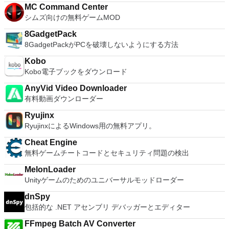
と、セッションはエンドツーエンドで暗号化されます。アプリ
MC Command Center
はすぐに各コンピューターをパスワードで保護します。コンピ
シムズ向けの無料ゲームMOD
ューターへのログインに使用するのと同じユーザー名とパスワ
ードを入力するだけです。 WIN 7,8,8.1,10をサポートしま
8GadgetPack
す。 VNC ViewerのMacバージョンをお探しですか？ここから
8GadgetPackがPCを破壊しないようにする方法
ダウンロード
Kobo
Kobo電子ブックをダウンロード
AnyVid Video Downloader
有料動画ダウンローダー
Ryujinx
RyujinxによるWindows用の無料アプリ。
Cheat Engine
無料ゲームチートコードとセキュリティ問題の検出
MelonLoader
Unityゲームのためのユニバーサルモッドローダー
dnSpy
包括的な .NET アセンブリ デバッガーとエディター
FFmpeg Batch AV Converter