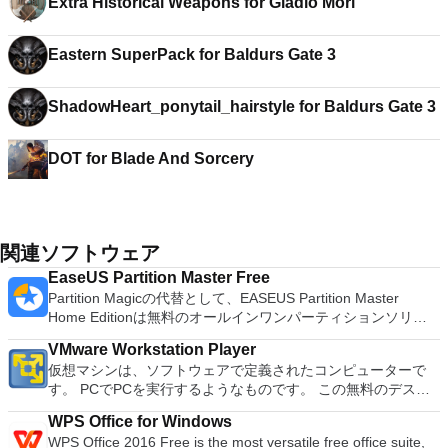
Extra Historical Weapons for Gladio Mori
Eastern SuperPack for Baldurs Gate 3
ShadowHeart_ponytail_hairstyle for Baldurs Gate 3
DOT for Blade And Sorcery
関連ソフトウェア
EaseUS Partition Master Free
Partition Magicの代替として、EASEUS Partition Master
Home Editionは無料のオールインワンパーティションソリュ
ーションおよびディスク管理ユーティリティです。パーティシ
VMware Workstation Player
ョンの拡張（特にシステムドライブ用）、ディスク領域の管
仮想マシンは、ソフトウェアで定義されたコンピューターで
理、MBRおよびGUIDパーティションテーブル（GPT）ディス
す。 PCでPCを実行するようなものです。 この無料のデスク
クのディスク領域不足の問題の解決を可能にします。 パーテ
トップ仮想化ソフトウェアアプリケーションにより、VMware
ィションのサイズ変更/移動システムドライブを拡張するディ
WPS Office for Windows
Workstation、VMware Fusion、VMware Server、または
スクとパーティションをコピーパーティションをマージ分割パ
WPS Office 2016 Free is the most versatile free office suite,
VMware ESXで作成された仮想マシンを簡単に操作できます。