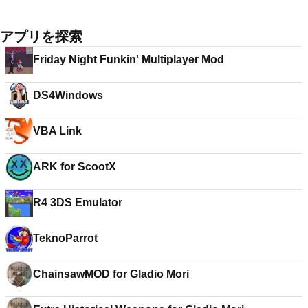
アプリを探索
Friday Night Funkin' Multiplayer Mod
DS4Windows
VBA Link
ARK for ScootX
R4 3DS Emulator
TeknoParrot
ChainsawMOD for Gladio Mori