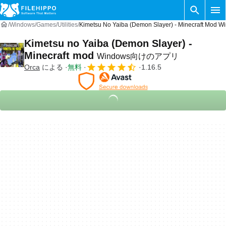
Windows
Games
Utilities
Kimetsu No Yaiba (Demon Slayer) - Minecraft 
Kimetsu no Yaiba (Demon Slayer) -
Minecraft mod
Windows向けのアプリ
Orca
による
無料
1.16.5