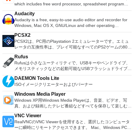
ーティション空き領域を再分配するダイナミックディスクの変
which includes free word processor, spreadsheet program
主な機能は次のとおりです。 1台のPCで複数のオペレーティ
換パーティションを回復する
and presentation maker. With these three programs you will
ングシステムを同時に実行します。 インストールや構成の問
Audacity
easily be able to deal with any office related tasks. WPS
題なしに、事前構成された製品の利点を体験してください。
Audacity is a free, easy-to-use audio editor and recorder for
Office 2016 Free has multiple language support for English,
ホストコンピューターと仮想マシン間でデータを共有します。
Windows, Mac OS X, GNU/Linux and other operating
French, German, Spanish, Portuguese,Russian and Polish
32ビットと64ビットの両方の仮想マシンを実行します。 2-
systems. You can use Audacity to: Record live audio. Convert
languages. To switch between languages requires only a
way Virtual SMPを活用します。 サードパーティの仮想マシン
PCSX2
tapes and records into digital recordings or CDs. Edit Ogg
single click! Despite being a free suite, WPS Office comes
とイメージを使用します。 ホストコンピューターと仮想マシ
PCSX2は、PC用のPlaystation 2エミュレーターです。エミュ
Vorbis, MP3, WAV or AIFF sound files. Cut, copy, splice or mix
with many innovative features, such as the paragraph
ン間でデータを共有します。 幅広いホストおよびゲストオペ
レータの互換性率は、プレイ可能なすべてのPS2ゲームの80％
sounds together. Change the speed or pitch of a recording.
adjustment tool and multiple tabbed feature. It also has a PDF
レーティングシステムのサポート。 USB 2.0デバイスのサポー
以上を誇っています。かなり強力なコンピューターを所有して
Add new effects with LADSPA plug-ins. And more!
converter, spell check and word count feature. WPS Office
ト。 起動時にアプライアンス情報を取得します。 直感的なホ
Rufus
いる場合、PCSX2は優れたエミュレーターです。また、この
2016 Personal Edition supports switching language UI,File
ームページインターフェイスを介して仮想マシンに簡単にアク
Rufusは小さなユーティリティで、USBキーやペンドライブ、
アプリケーションはローエンドコンピューターのサポートも提
Roaming and Docer online templates. Key features include:
セスできます。 VMware Playerは、Microsoft Virtual Server仮
メモリスティックなどの起動可能なUSBフラッシュドライブを
供するため、Playstation 2コンソールのすべての所有者は、
Writer Efficient word processor. Presentation Multimedia
想マシンまたはMicrosoft Virtual PC仮想マシンもサポートして
フォーマットおよび作成できます。 Rufusは、次のシナリオで
PCで動作するゲームを見ることができます。 PCSX2エミュレ
presentations creator. Spreadsheets Powerful tool for data
DAEMON Tools Lite
います。
役立ちます。 Windows、Linux、およびUEFI用の起動可能な
ーターを使用すると、PS2コントローラーを使用して、本物の
processing and analysis. 100% compatible with MS Office
ISOイメージクリエーターおよびバーナー
ISOからUSBインストールメディアを作成する必要がある場
プレイステーション体験をシミュレートできます。このアプリ
document file types (.docx, .pptx, .xlsx, etc.). Thousands of
合。 OSがインストールされていないシステムで作業する必要
ケーションでは、ディスクからゲームを直接実行することも、
Windows Media Player
free document templates. Built-in PDF reader. Mobile device
がある場合。 BIOSまたはその他のファームウェアをDOSから
ハードドライブからISOイメージとして実行することもできま
Windows XP用Windows Media Playerは、音楽、ビデオ、写
support (iOS and Android). WPS Cloud Storage included.
フラッシュする必要がある場合。 低レベルのユーティリティ
す。 主な機能は次のとおりです。 Savestates：ボタンを1つ
真、および録画したテレビ番組などすべてを保存して楽しむ最
Although it is a free suite, WPS Office 2016 Free comes with
を実行する必要がある場合。 Rufusは次の* ISOで動作しま
押すだけで、ゲームの現在の「状態」を保存できます。 無制
適な機能を搭載しています。 再生、表示、外出先で楽しむた
many innovative features, including a useful a paragraph
す：Arch Linux、Archbang、BartPE / pebuilder、CentOS、
限のメモリーカード：好きなだけメモリーカードを保存でき、
VNC Viewer
めのポータブル デバイスとの同期、さらには家中のデバイス
adjustment tool int he Writer program. It has an Office to PDF
Damn Small Linux、Fedora、FreeDOS、Gentoo、
8MBから64MBまでの単一の物理カードに制限されなくなりま
RealVNCのVNC Viewerを使用すると、選択したコンピュータ
との共有も、すべて1か所で行えます。 シンプルなデザイン -
converter, automatic spell checking and word count features.
gNewSense、Hiren&#39;s Boot CD、LiveXP、Knoppix、
した。 高解像度グラフィックス：PCSX2を使用すると、
ーに瞬時にリモートアクセスできます。 Mac、Windows PC、
まったく新しい外観でデジタル エンターテイメントを楽しめ
It also has some neat tools such as the Watermark in
Kubuntu、Linux Mint、NT Password Registry Editor、
1080pまたは4K HDでゲームをプレイできます。 全体とし
またはLinuxマシン、世界中のどこからでも。 VNC Viewerを