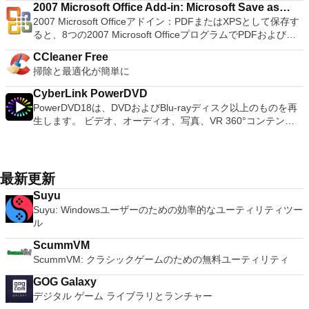
ます。 大好きな音楽をより多く - デジタル音楽体験がさらに
document, and converting PowerPoint to Word document
OpenSUSE、Parted Magic、Slackware、Tails、Trinity
2007 Microsoft Office Add-in: Microsoft Save as
て、PCSX2 PS2エミュレーターの機能は優れています。 PS2
使用すると、コンピューターのデスクトップを表示したり、コ
楽しくなります。 エンターテイメントをすべて1つの場所に -
support. Overall, WPS Office 2016 Free is a good alternative
Rescue Kit、Ubuntu、Ultimate Boot CD、Windows XP（SP2
2007 Microsoft Officeアドイン：PDFまたはXPSとして保存す
ゲームを高い精度でエミュレートでき、Windowsとエミュレ
PDF or XPS
ンピューターの前に直接座っているかのようにマウスとキーボ
音楽、ビデオ、写真、録画したテレビ番組をすべて保存して楽
to Microsoft's offering. The Writer program is a versatile word
以降）、Windows Server 2003 R2、Windows Vista、
ると、8つの2007 Microsoft OfficeプログラムでPDFおよび
ーターを切り替えることができます。欠点は、高速ゲームに苦
ードを制御したりできます。 VNC Viewerは、インストールと
しめます。 どこでも楽しめる - どこにいても音楽、ビデオ、
processor; the Presentation program is an easy to use and
Windows 7、Windows 8。 *このリストは完全ではありませ
XPS形式にエクスポートして保存できます。このツールを使用
労し、時々フリーズまたはクラッシュすることです。* PCSX2
使用が簡単です。制御したいデバイスでインストーラーを実行
写真にアクセスできます。
effective slide show maker that helps you to create impressive
CCleaner Free
ん。 サポートされている言語は次のとおりです。インドネシ
すると、これらのプログラムのサブセットでPDF形式および
を使用するには、コンソールから抽出できるPlaystation 2
し、指示に従ってください。オプションで、Windowsでのリ
multimedia presentations; and the Spreadsheets program is
掃除と最適化が簡単に
ア語、マレーシア語、セシュティナ、ダンスク、ドイツ語、英
XPS形式の電子メール添付ファイルとして送信することもでき
BIOSが必要です。
モート展開に使用可能なMSIがあります。デスクトッププラッ
both a flexible and a powerful spreadsheet application.
語、スペイン語、フランス語、フルバツキー、イタリア語、ラ
ます（特定の機能はプログラムによって異なります）。 この
トフォームにVNC Viewerをインストールする権限がない場合
CyberLink PowerDVD
トヴィエシュ、リエトゥビウ、マジャール、オランダ、ノルス
ダウンロードは、次のOfficeプログラムで動作します。
は、スタンドアロンオプションを選択する必要があります。
PowerDVD18は、DVDおよびBlu-rayディスク以上のものを再
ク、ポルスキ、ポルトガル、ポルトガル、スロヴェンスキー、
Microsoft Office Access 2007。 Microsoft Office Excel 2007。
主な機能は次のとおりです。 クラウドサービスを介してVNC
生します。 ビデオ、オーディオ、写真、VR 360°コンテン
スロベンツキー、スロヴェンスキーSrpski、Suomi、
Microsoft Office InfoPath 2007。 Microsoft Office OneNote
Connectを実行しているコンピューターに接続します。 Apple
ツ、さらにはYouTubeやVimeoにとっても、PowerDVD18は重
Svenska、Türkçe。
2007。 Microsoft Office PowerPoint 2007。 Microsoft Office
Screen Sharing（ARD）などのサードパーティ製のVNC互換
要なエンターテイメントの仲間です。 Ultra HD HDR TVとサ
Publisher 2007。 Microsoft Office Visio 2007。 Microsoft
ソフトウェアを実行しているコンピューターに直接接続しま
ラウンドサウンドシステムの可能性を解き放ち、360°ビデオ
Office Word 2007。 2007 Microsoft Officeプログラムのこの
す。 各デバイスでVNC Viewerにサインインして、すべてのデ
の増え続けるコレクションへのアクセスで仮想世界に没頭する
最新更新
Microsoft Save as PDFまたはXPSアドインは、2007 Microsoft
バイス間の接続をバックアップおよび同期します。 仮想キー
か、PCまたはラップトップでの比類のない再生サポートと独
Office systemソフトウェアの補足条項であり、2007 Microsoft
ボードの上のスクロールバーには、Command / Windowsなど
Suyu
自の強化により、どこにいても簡単にリラックスできます。
Office systemソフトウェアのライセンス条項の対象となりま
の高度なキーが含まれています。 Bluetoothキーボードのサポ
Suyu: Windowsユーザーのための効率的なユーティリティツー
新機能は次のとおりです。 4K DHR向けに最適化 Ultra HD
す。 システム要件：サポートされているオペレーティングシ
ート。 VNC Connectサブスクリプションには、無料、有料、
ル
Blu-ray、4K、HEVC / H.265およびHDR10コンテンツをサポー
ステム。 Windows Server 2003、Windows Vista、Windows
試用の3つのバージョンがあります。 制御する必要のあるマシ
ト全画面モードで21：9モニターで2.35：1の映画を見る常時
XP Service Pack 2。
ScummVM
ンごとに、RealVNCのWebサイトにアクセスして、各コンピ
オンのミニビューでYouTubeライブを見る YouTubeおよび
ScummVM: クラシックゲームのための無料ユーティリティ
ューターにVNC Connectをダウンロードするだけです。次
Vimeoで4K HDRおよび360ビデオを再生 VRエクスペリエンス
に、RealVNCアカウントの資格情報を使用して、ローカルマ
の向上：Microsoft Mixed Realityヘッドセット、HTC、VIVE、
GOG Galaxy
シンでVNC Viewerにサインインします。そこから、コンピュ
およびOculus Riftをサポート Fire TVとキャストのサポート
デジタル ゲーム ライブラリとランチャー
ーターを確認して接続できます。 VNC Connectを使用する
注：これは商用トライアルです。